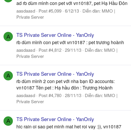
ad rb dùm mình con pet với vn10187, pet Hạ Hầu Đôn
aasdaasd
Post #5,099
6/12/13
Diễn đàn:
MMO |
Private Server
TS Private Server Online - YanOnly
A
rb dùm mình con pet với vn10187 : pet trương hoành
aasdaasd
Post #4,812
29/11/13
Diễn đàn:
MMO |
Private Server
TS Private Server Online - YanOnly
A
rb dùm mình 2 con pet với nha bạn ID accounts:
vn10187 Tên pet : Hạ hầu đôn : Trương Hoành
aasdaasd
Post #4,780
28/11/13
Diễn đàn:
MMO |
Private Server
TS Private Server Online - YanOnly
A
hic rain oi sao pet minh mat het roi vay :)), vn10187