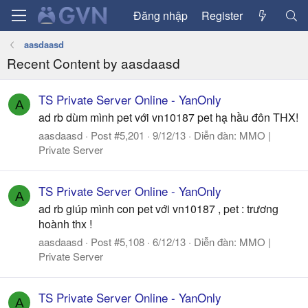
Đăng nhập
Register
aasdaasd
Recent Content by aasdaasd
TS Private Server Online - YanOnly
A
ad rb dùm mình pet với vn10187 pet hạ hầu đôn THX!
aasdaasd
Post #5,201
9/12/13
Diễn đàn:
MMO |
Private Server
TS Private Server Online - YanOnly
A
ad rb giúp mình con pet với vn10187 , pet : trương
hoành thx !
aasdaasd
Post #5,108
6/12/13
Diễn đàn:
MMO |
Private Server
TS Private Server Online - YanOnly
A