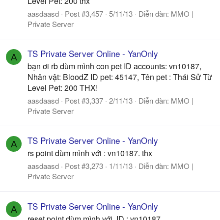
Level Pet: 200 thx
aasdaasd
Post #3,457
5/11/13
Diễn đàn:
MMO |
Private Server
TS Private Server Online - YanOnly
A
bạn ơi rb dùm mình con pet ID accounts: vn10187,
Nhân vật: BloodZ ID pet: 45147, Tên pet : Thái Sử Từ
Level Pet: 200 THX!
aasdaasd
Post #3,337
2/11/13
Diễn đàn:
MMO |
Private Server
TS Private Server Online - YanOnly
A
rs point dùm mình với : vn10187. thx
aasdaasd
Post #3,273
1/11/13
Diễn đàn:
MMO |
Private Server
TS Private Server Online - YanOnly
A
reset point dùm mình với, ID : vn10187