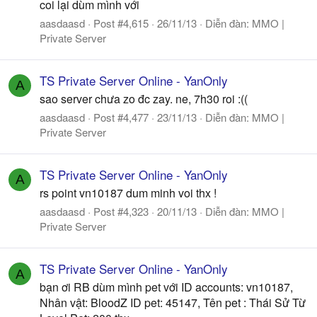
coi lại dùm mình với
aasdaasd
Post #4,615
26/11/13
Diễn đàn:
MMO |
Private Server
TS Private Server Online - YanOnly
A
sao server chưa zo đc zay. ne, 7h30 roi :((
aasdaasd
Post #4,477
23/11/13
Diễn đàn:
MMO |
Private Server
TS Private Server Online - YanOnly
A
rs point vn10187 dum minh voi thx !
aasdaasd
Post #4,323
20/11/13
Diễn đàn:
MMO |
Private Server
TS Private Server Online - YanOnly
A
bạn ơi RB dùm mình pet với ID accounts: vn10187,
Nhân vật: BloodZ ID pet: 45147, Tên pet : Thái Sử Từ