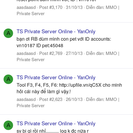
aasdaasd
Post #3,170
31/10/13
Diễn đàn:
MMO |
Private Server
TS Private Server Online - YanOnly
A
bạn ơi RB dùm mình con pet với ID accounts:
vn10187 ID pet:45048
aasdaasd
Post #2,769
27/10/13
Diễn đàn:
MMO |
Private Server
TS Private Server Online - YanOnly
A
Tool F3, F4, F5, F6: http://upfile.vn/qC5X cho minh
hỏi cái này để làm gì vậy.!
aasdaasd
Post #2,623
26/10/13
Diễn đàn:
MMO |
Private Server
TS Private Server Online - YanOnly
A
sv bị gì rồi nhỉ........... log k đc nữa r