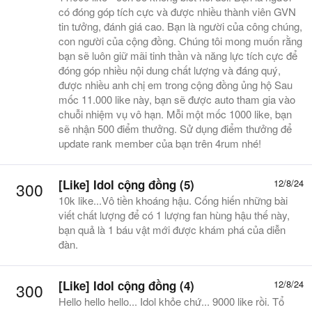
có đóng góp tích cực và được nhiều thành viên GVN
tin tưởng, đánh giá cao. Bạn là người của công chúng,
con người của cộng đồng. Chúng tôi mong muốn rằng
bạn sẽ luôn giữ mãi tinh thần và năng lực tích cực để
đóng góp nhiều nội dung chất lượng và đáng quý,
được nhiều anh chị em trong cộng đồng ủng hộ Sau
mốc 11.000 like này, bạn sẽ được auto tham gia vào
chuỗi nhiệm vụ vô hạn. Mỗi một mốc 1000 like, bạn
sẽ nhận 500 điểm thưởng. Sử dụng điểm thưởng để
update rank member của bạn trên 4rum nhé!
[Like] Idol cộng đồng (5)
12/8/24
300
10k like...Vô tiền khoáng hậu. Cống hiến những bài
viết chất lượng để có 1 lượng fan hùng hậu thế này,
bạn quả là 1 báu vật mới được khám phá của diễn
đàn.
[Like] Idol cộng đồng (4)
12/8/24
300
Hello hello hello... Idol khỏe chứ... 9000 like rồi. Tổ