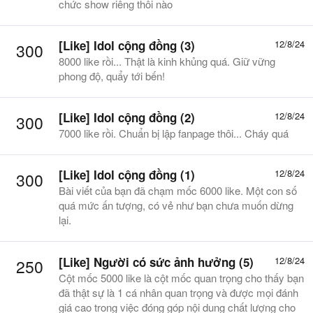
chức show riêng thôi nào
[Like] Idol cộng đồng (3)
12/8/24
300
8000 like rồi... Thật là kinh khủng quá. Giữ vững
phong độ, quẩy tới bến!
[Like] Idol cộng đồng (2)
12/8/24
300
7000 like rồi. Chuẩn bị lập fanpage thôi... Cháy quá
[Like] Idol cộng đồng (1)
12/8/24
300
Bài viết của bạn đã chạm mốc 6000 like. Một con số
quá mức ấn tượng, có vẻ như bạn chưa muốn dừng
lại.
[Like] Người có sức ảnh hưởng (5)
12/8/24
250
Cột mốc 5000 like là cột mốc quan trọng cho thấy bạn
đã thật sự là 1 cá nhân quan trọng và được mọi đánh
giá cao trong việc đóng góp nội dung chất lượng cho