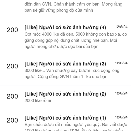
diễn đàn GVN. Chân thành cám ơn bạn. Mong rằng
bạn sẽ giữ vững phong độ của mình
[Like] Người có sức ảnh hưởng (4)
12/8/24
200
Cột mốc 4000 like đã đến. 5000 không còn bao xa, cố
gắng đóng góp nội dung chất lượng nhé bạn. Mọi
người mong chờ được đọc bài của bạn
[Like] Người có sức ảnh hưởng (3)
12/8/24
200
3000 like... Văn chương bay bướm, xúc động lòng
người. Cộng đồng GVN thêm 1 like cho bạn
[Like] Người có sức ảnh hưởng (2)
12/8/24
200
2000 like rồiiiii
[Like] Người có sức ảnh hưởng (1)
12/8/24
200
Bạn chắc được rất nhiều người yêu quý. Bài viết được
1000 like từ anh chị em GVN rồi nè. Mọi người chắc