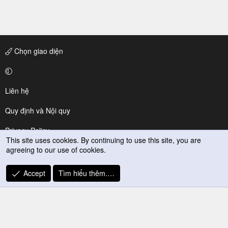
Chọn giao diện
Liên hệ
Quy định và Nội quy
Privacy Policy
This site uses cookies. By continuing to use this site, you are
agreeing to our use of cookies.
Trợ giúp
R
Accept
Tìm hiểu thêm.…
S
S