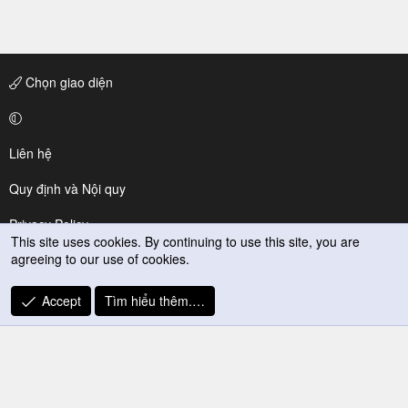
Chọn giao diện
Liên hệ
Quy định và Nội quy
Privacy Policy
This site uses cookies. By continuing to use this site, you are
agreeing to our use of cookies.
Trợ giúp
R
Accept
Tìm hiểu thêm.…
S
S