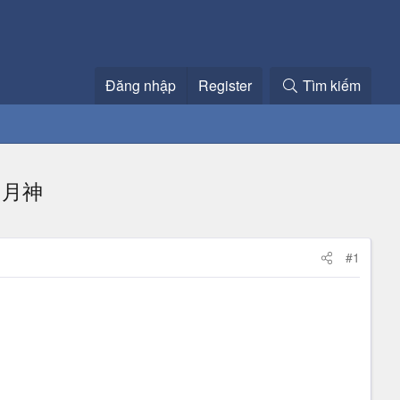
Đăng nhập
Register
Tìm kiếm
: 日月神
#1