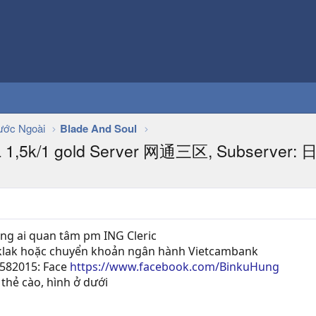
ớc Ngoài
Blade And Soul
giá 1,5k/1 gold Server 网通三区, Subserver
àng ai quan tâm pm ING Cleric
daklak hoặc chuyển khoản ngân hành Vietcambank
4582015: Face
https://www.facebook.com/BinkuHung
thẻ cào, hình ở dưới