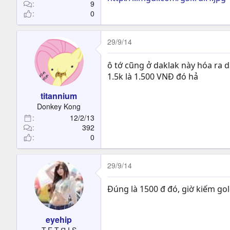
t
9
0
e
r
29/9/14
ô tớ cũng ở daklak này hóa ra 
1.5k là 1.500 VNĐ đó hả
titannium
Donkey Kong
12/2/13
392
0
29/9/14
Đúng là 1500 đ đó, giờ kiếm go
eyehip