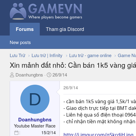
Forums
Tham gia Discord
New posts
Lưu Trữ
Lưu trữ | Infinity
Lưu trữ - game online
Game Nư
Xin mảnh đất nhỏ: Cần bán 1k5 vàng 
T
N
Doanhungbns
26/9/14
h
g
r
à
26/9/14
D
e
y
a
g
- cần bán 1k5 vàng giá 1,5k/1 v
d
ử
- Giao dịch trực tiếp tại BMT 
s
i
- Liên hệ qua số điện thoại 096
t
Doanhungbns
- chỉ nhận tiền mặt không nhận 
a
Youtube Master Race
r
15/2/14
http://i.imgur.com/gSkrdiH.jpg