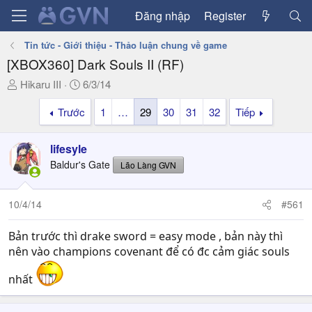
Đăng nhập
Register
Tin tức - Giới thiệu - Thảo luận chung về game
[XBOX360] Dark Souls II (RF)
T
N
Hikaru III
6/3/14
h
g
Trước
1
…
29
30
31
32
Tiếp
r
à
e
y
a
g
lifesyle
d
ử
Baldur's Gate
Lão Làng GVN
s
i
t
a
10/4/14
#561
r
t
Bản trước thì drake sword = easy mode , bản này thì
e
nên vào champions covenant để có đc cảm giác souls
r
nhất