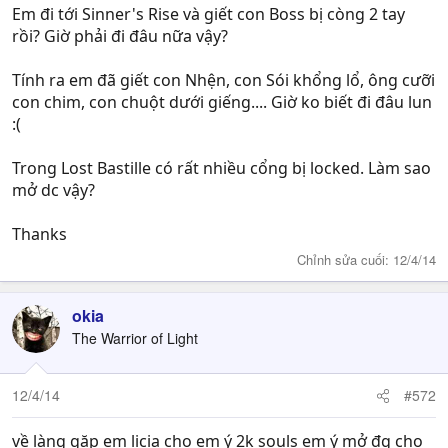
Em đi tới Sinner's Rise và giết con Boss bị còng 2 tay
rồi? Giờ phải đi đâu nữa vậy?
Tính ra em đã giết con Nhện, con Sói khổng lổ, ông cưỡi
con chim, con chuột dưới giếng.... Giờ ko biết đi đâu lun
:(
Trong Lost Bastille có rất nhiều cổng bị locked. Làm sao
mở dc vậy?
Thanks
Chỉnh sửa cuối:
12/4/14
okia
The Warrior of Light
12/4/14
#572
về làng gặp em licia cho em ý 2k souls em ý mở đg cho