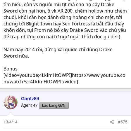
tìm hiểu, còn vs người mù tịt mà cho họ cây Drake
Sword còn hại hơn, ồ vk AR 200, chém hollow như chém
chuối, khỏi cần học đánh đàng hoàng chi cho mệt, tới
chừng tới Blight Town hay Sen Fortress là bắt đầu thấy
khốn đốn, tụi From nó bỏ cây Drake Sword vào chủ yếu
để trap những con nai tơ ngơ ngác thích đọc guide=)
Năm nay 2014 rồi, đừng xài guide chỉ dùng Drake
Sword nữa.
Bonus
[video=youtube;4LkImHtOWPI]https://www.youtube.co
m/watch?v=4LkImHtOWPI[/video]
Gantz89
Agent 47
Lão Làng GVN
13/4/14
#575