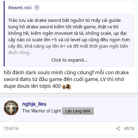
Rewels nói:
Trào lưu xài drake sword bắt nguồn từ mấy cái guide
tung hô drake sword kiếm tốt nhất game, thật ra thì
không hề, kiếm ngắn moveset tà tà, không scale, up đại
cây nào có scale lên +5 và có level up cũng đều ngon hơn
cây đó, khả năng up lên 6+ và đỡ mất thời gian ngồi bắn
đuôi rồng.
Click to expand...
Cái đó là vs người có tí kinh nghiệm về game rpg và chịu
tìm hiểu, còn vs người mù tịt mà cho họ cây Drake Sword
hồi đánh dark souls mình cũng cdungf mỗi con drake
còn hại hơn, ồ vk AR 200, chém hollow như chém chuối,
sword đahs từ đầu game đến cuối game, LV thì nhờ
khỏi cần học đánh đàng hoàng chi cho mệt, tới chừng tới
dupe douls lên tơpis 400
Blight Town hay Sen Fortress là bắt đầu thấy khốn đốn,
tụi From nó bỏ cây Drake Sword vào chủ yếu để trap
nghja_lieu
những con nai tơ ngơ ngác thích đọc guide=)
The Warrior of Light
Lão Làng GVN
Năm nay 2014 rồi, đừng xài guide chỉ dùng Drake Sword
nữa.
13/4/14
#576
Bonus