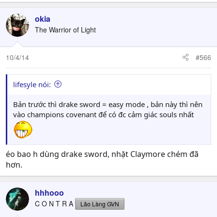
okia
The Warrior of Light
10/4/14
#566
lifesyle nói:
Bản trước thì drake sword = easy mode , bản này thì nên
vào champions covenant để có đc cảm giác souls nhất
éo bao h dùng drake sword, nhặt Claymore chém đã
hơn.
hhhooo
C O N T R A
Lão Làng GVN