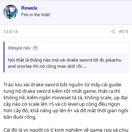
Rewels
Fire in the hole!
12/4/14
#574
lifesyle nói:
Nói thật là thằng nào mà xài drake sword tới đc pikachu
and snorlax thì nó cũng max skill rồi ...
Trào lưu xài drake sword bắt nguồn từ mấy cái guide
tung hô drake sword kiếm tốt nhất game, thật ra thì
không hề, kiếm ngắn moveset tà tà, không scale, up đại
cây nào có scale lên +5 và có level up cũng đều ngon
hơn cây đó, khả năng up lên 6+ và đỡ mất thời gian ngồi
bắn đuôi rồng.
Cái đó là vs người có tí kinh nghiệm về game rpg và chịu