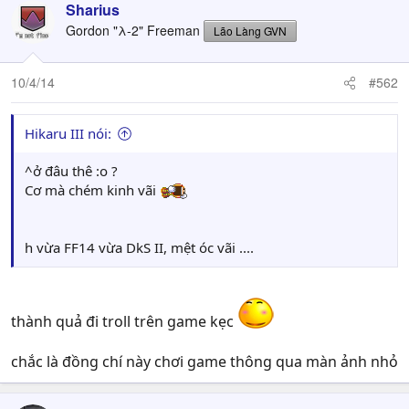
Sharius
Gordon "λ-2" Freeman
Lão Làng GVN
10/4/14
#562
Hikaru III nói:
^ở đâu thê :o ?
Cơ mà chém kinh vãi
h vừa FF14 vừa DkS II, mệt óc vãi ....
thành quả đi troll trên game kẹc
chắc là đồng chí này chơi game thông qua màn ảnh nhỏ