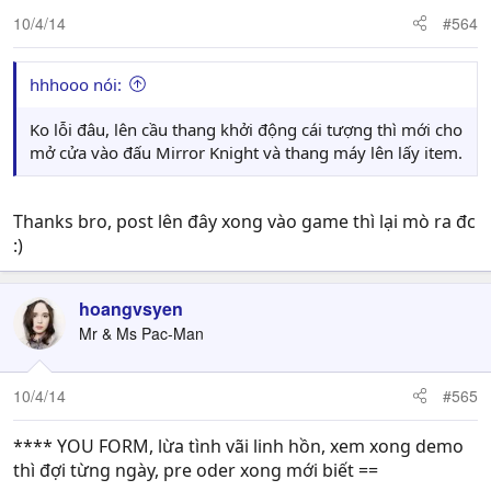
10/4/14
#564
hhhooo nói:
Ko lỗi đâu, lên cầu thang khởi động cái tượng thì mới cho
mở cửa vào đấu Mirror Knight và thang máy lên lấy item.
Thanks bro, post lên đây xong vào game thì lại mò ra đc
:)
hoangvsyen
Mr & Ms Pac-Man
10/4/14
#565
**** YOU FORM, lừa tình vãi linh hồn, xem xong demo
thì đợi từng ngày, pre oder xong mới biết ==