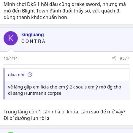
Mình chơi DkS 1 hồi đầu cũng drake sword, nhưng mà
[video=youtube;4LkImHtOWPI]https://www.youtube.co
mò đến Blight Town đánh đuối thấy sợ, vứt quách đi
m/watch?v=4LkImHtOWPI[/video]
dùng thanh khác chuẩn hơn
kingluang
K
C O N T R A
13/4/14
#577
okia nói:
về làng gặp em licia cho em ý 2k souls em ý mở đg cho
đi sang Huntman's corpse
Trong làng còn 1 căn nhà bị khóa. Làm sao để mở vậy?
Đi bí đường lun rồi :(