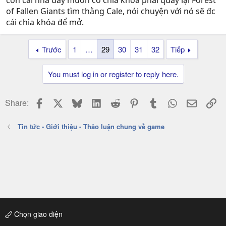
còn cái nhà đấy muốn có chìa khóa phải quay lại Forest
of Fallen Giants tìm thằng Cale, nói chuyện với nó sẽ đc
cái chìa khóa để mở.
Trước
1
…
29
30
31
32
Tiếp
You must log in or register to reply here.
Facebook
X
Bluesky
LinkedIn
Reddit
Pinterest
Tumblr
WhatsApp
Email
Li
Share:
Tin tức - Giới thiệu - Thảo luận chung về game
Chọn giao diện