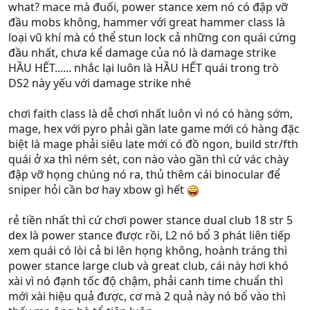
what? mace mà đuối, power stance xem nó có đập vỡ
đầu mobs không, hammer với great hammer class là
loại vũ khí mà có thể stun lock cả những con quái cứng
đầu nhất, chưa kể damage của nó là damage strike
HẦU HẾT...... nhắc lại luôn là HẦU HẾT quái trong trò
DS2 này yếu với damage strike nhé
chơi faith class là dễ chơi nhất luôn vì nó có hàng sớm,
mage, hex với pyro phải gần late game mới có hàng đặc
biệt là mage phải siêu late mới có đồ ngon, build str/fth
quái ở xa thì ném sét, con nào vào gần thì cứ vác chày
đập vỡ họng chúng nó ra, thủ thêm cái binocular để
sniper hỏi cần bơ hay xbow gì hết
rẻ tiền nhất thì cứ chơi power stance dual club 18 str 5
dex là power stance được rồi, L2 nó bổ 3 phát liên tiếp
xem quái có lòi cả bi lên họng không, hoành tráng thì
power stance large club và great club, cái này hơi khó
xài vì nó đạnh tốc độ chậm, phải canh time chuẩn thì
mới xài hiệu quả được, cơ mà 2 quả này nó bổ vào thì