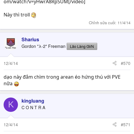
om/watch?v=yHwrA8RpSUM[/video]
Này thì troll
Chỉnh sửa cuối:
11/4/14
Sharius
Gordon "λ-2" Freeman
Lão Làng GVN
12/4/14
#570
dạo này đắm chìm trong arean éo hứng thú với PVE
nữa
kingluang
K
C O N T R A
12/4/14
#571