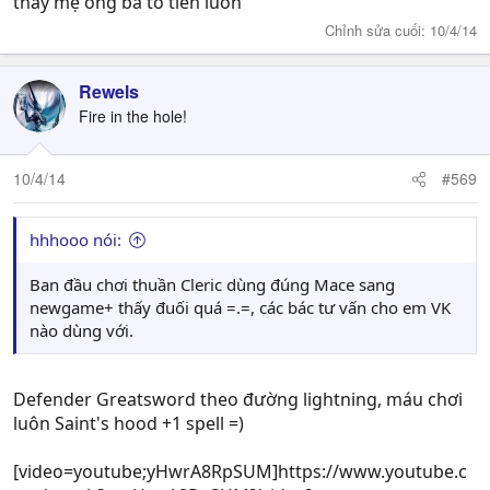
thấy mẹ ông bà tổ tiên luôn
Chỉnh sửa cuối:
10/4/14
Rewels
Fire in the hole!
10/4/14
#569
hhhooo nói:
Ban đầu chơi thuần Cleric dùng đúng Mace sang
newgame+ thấy đuối quá =.=, các bác tư vấn cho em VK
nào dùng với.
Defender Greatsword theo đường lightning, máu chơi
luôn Saint's hood +1 spell =)
[video=youtube;yHwrA8RpSUM]https://www.youtube.c