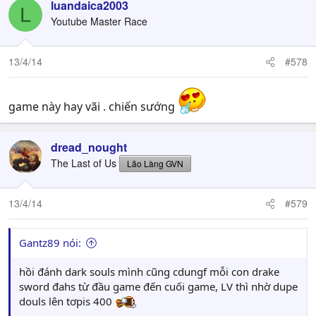
luandaica2003
L
Youtube Master Race
13/4/14
#578
game này hay vãi . chiến sướng
dread_nought
The Last of Us
Lão Làng GVN
13/4/14
#579
Gantz89 nói:
hồi đánh dark souls mình cũng cdungf mỗi con drake
sword đahs từ đầu game đến cuối game, LV thì nhờ dupe
douls lên tơpis 400