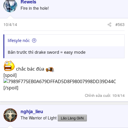
Rewels
Fire in the hole!
10/4/14
#563
lifesyle nói:
Bản trước thì drake sword = easy mode
chắc bác đùa
[spoil]
[/spoil]
Chỉnh sửa cuối:
10/4/14
nghja_lieu
The Warrior of Light
Lão Làng GVN