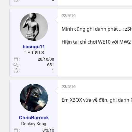
22/5/10
Mình cũng ghi danh phát .. : zS
Hiện tại chỉ chơi WE10 với MW2 
basngu11
T.E.T.Я.I.S
28/10/08
651
1
23/5/10
Em XBOX vừa về đến, ghi danh 
ChrisBarrock
Donkey Kong
8/3/10