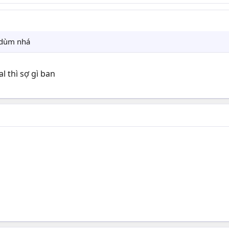
 dùm nhá
l thì sợ gì ban