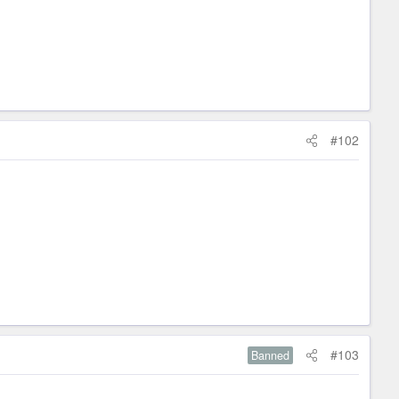
#102
#103
Banned