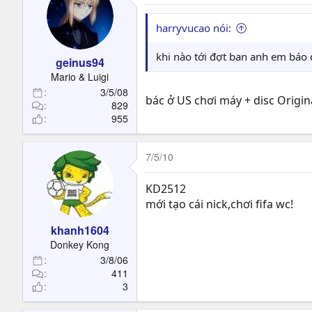
harryvucao nói:
khi nào tới đợt ban anh em báo
geinus94
Mario & Luigi
3/5/08
bác ở US chơi máy + disc Origina
829
955
7/5/10
KD2512
mới tạo cái nick,chơi fifa wc!
khanh1604
Donkey Kong
3/8/06
411
3