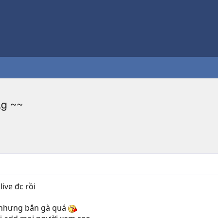
ag ~~
live đc rồi
2 nhưng bắn gà quá