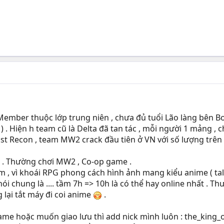
1 Member thuộc lớp trung niên , chưa đủ tuổi Lão làng bên
) . Hiện h team cũ là Delta đã tan tác , mỗi người 1 mảng , ch
t Recon , team MW2 crack đầu tiên ở VN với số lượng trên 60
S . Thường chơi MW2 , Co-op game .
, vì khoái RPG phong cách hình ảnh mang kiểu anime ( tales
 nói chung là .... tầm 7h => 10h là có thể hay online nhất .
 lại tắt máy đi coi anime
.
ame hoặc muốn giao lưu thì add nick mình luôn : the_king_o