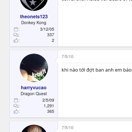
theonets123
Donkey Kong
3/12/05
337
2
7/5/10
khi nào tới đợt ban anh em bá
harryvucao
Dragon Quest
2/5/09
1,291
365
7/5/10