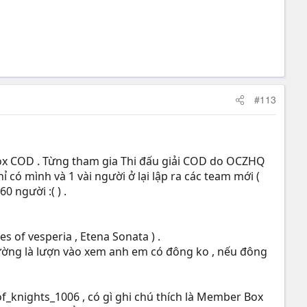
#113
 Box COD . Từng tham gia Thi đấu giải COD do OCZHQ
ỉ có mình và 1 vài người ở lại lập ra các team mới (
 người :( ) .
 of vesperia , Etena Sonata ) .
 Thường là lượn vào xem anh em có đông ko , nếu đông
f_knights_1006 , có gì ghi chú thích là Member Box