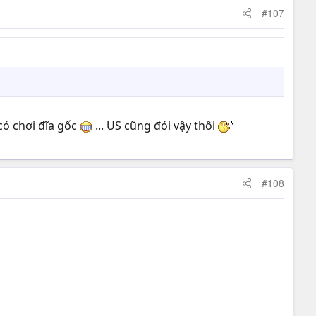
#107
có chơi đĩa gốc
... US cũng đói vậy thôi
#108