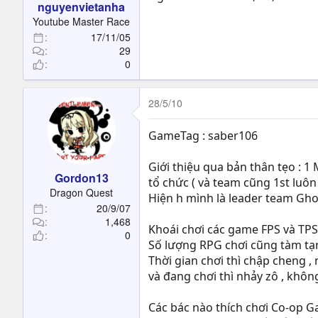
nguyenvietanha
Youtube Master Race
17/11/05
29
0
28/5/10
GameTag : saber106
Giới thiệu qua bản thân tẹo : 
Gordon13
tổ chức ( và team cũng 1st luôn 
Dragon Quest
Hiện h mình là leader team Ghos
20/9/07
1,468
Khoái chơi các game FPS và TP
0
Số lượng RPG chơi cũng tàm tạm 
Thời gian chơi thì chập cheng ,
và đang chơi thì nhảy zô , không
Các bác nào thích chơi Co-op G