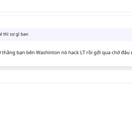
l thì sợ gì ban
hờ thằng bạn bên Washinton nó hack LT rồi gởi qua chớ đâu 