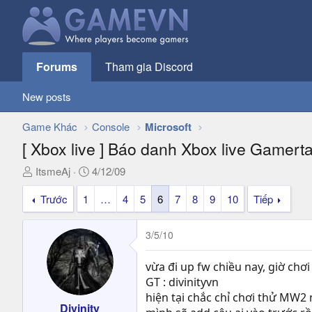
Forums
Tham gia Discord
New posts
Game Khác
Console
Microsoft
[ Xbox live ] Báo danh Xbox live Gamert
T
N
ItsmeAj
4/12/09
h
g
Trước
1
…
4
5
6
7
8
9
10
Tiếp
r
à
e
y
a
g
3/5/10
d
ử
s
i
vừa đi up fw chiều nay, giờ chơi 
t
GT : divinityvn
a
hiện tại chắc chỉ chơi thử MW
r
Divinity