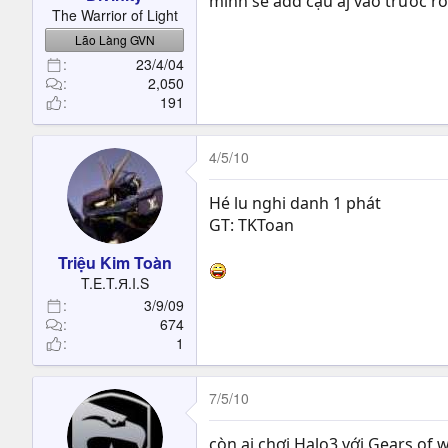
mình sẽ add cậu aj vào trước r
t
The Warrior of Light
e
Lão Làng GVN
r
23/4/04
2,050
191
4/5/10
Hé lu nghi danh 1 phát
GT: TKToan
Triệu Kim Toàn
T.E.T.Я.I.S
3/9/09
674
1
7/5/10
còn ai chơi Halo3 với Gears of w