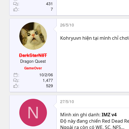
431
7
26/5/10
Kohryuvn hiện tại mình chỉ chơ
DarkStarNIIT
Dragon Quest
GameOver
10/2/06
1,477
529
27/5/10
N
Mình xin ghi danh:
IMZ v4
Độ này đang chiến Red Dead R
Ngoài ra còn có WE, SC, NFS...