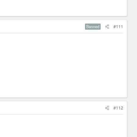
#111
Banned
#112