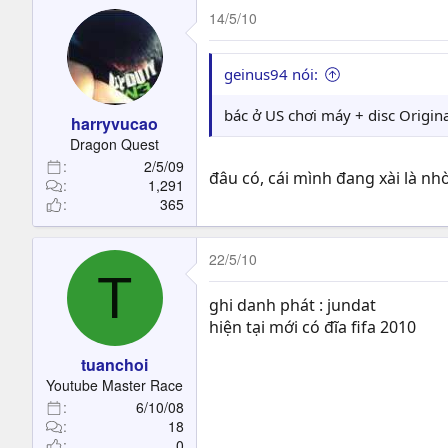
14/5/10
geinus94 nói:
bác ở US chơi máy + disc Origina
harryvucao
Dragon Quest
2/5/09
đâu có, cái mình đang xài là n
1,291
365
22/5/10
T
ghi danh phát : jundat
hiện tại mới có đĩa fifa 2010
tuanchoi
Youtube Master Race
6/10/08
18
0