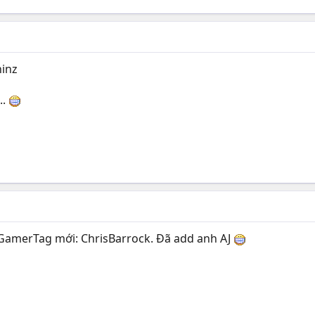
hinz
..
GamerTag mới: ChrisBarrock. Đã add anh AJ