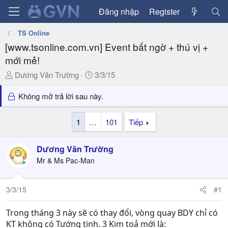
Đăng nhập
Register
TS Online
[www.tsonline.com.vn] Event bất ngờ + thú vị +
mới mẻ!
T
N
Dương Văn Trường
3/3/15
h
g
r
à
Không mở trả lời sau này.
e
y
a
g
1
…
101
Tiếp
d
ử
s
i
Dương Văn Trường
t
a
Mr & Ms Pac-Man
r
t
3/3/15
#1
e
r
Trong tháng 3 này sẽ có thay đổi, vòng quay BDY chỉ có
KT không có Tướng tinh. 3 Kim toả mới là: