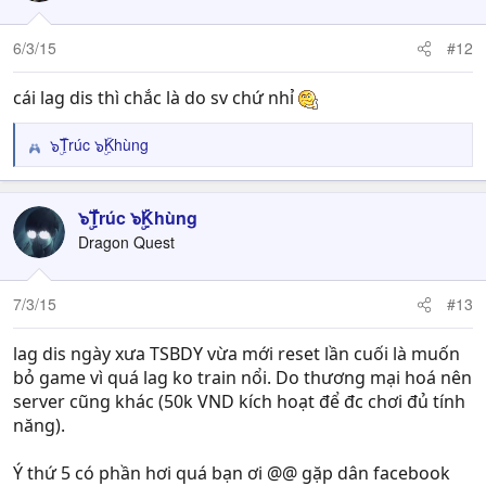
i
o
n
6/3/15
#12
s
:
cái lag dis thì chắc là do sv chứ nhỉ
๖ۣۜTrúc ๖ۣۜKhùng
R
e
a
c
๖ۣۜTrúc ๖ۣۜKhùng
t
Dragon Quest
i
o
n
7/3/15
#13
s
:
lag dis ngày xưa TSBDY vừa mới reset lần cuối là muốn
bỏ game vì quá lag ko train nổi. Do thương mại hoá nên
server cũng khác (50k VND kích hoạt để đc chơi đủ tính
năng).
Ý thứ 5 có phần hơi quá bạn ơi @@ gặp dân facebook