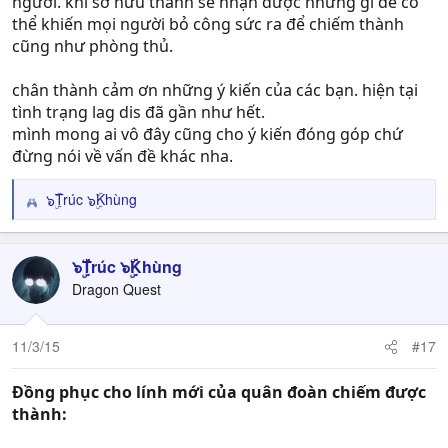
người. khi sở hữu thành sẽ nhận được những gì để có
thể khiến mọi người bỏ công sức ra để chiếm thành
cũng như phòng thủ.
chân thành cảm ơn những ý kiến của các bạn. hiện tại
tình trạng lag dis đã gần như hết.
mình mong ai vô đây cũng cho ý kiến đóng góp chứ
đừng nói về vấn đề khác nha.
๖ۣۜTrúc ๖ۣۜKhùng
R
e
a
c
๖ۣۜTrúc ๖ۣۜKhùng
t
Dragon Quest
i
o
n
11/3/15
#17
s
:
Đồng phục cho lính mới của quân đoàn chiếm được
thành: