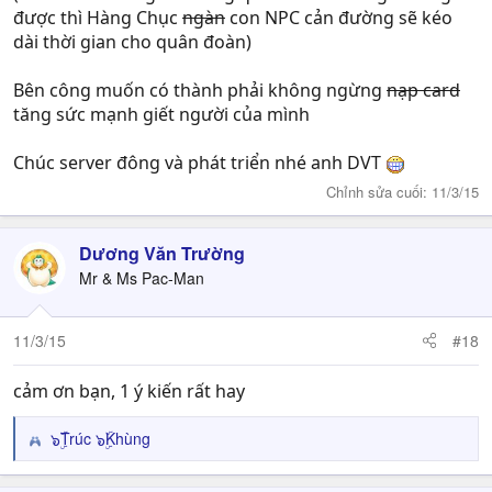
được thì Hàng Chục
ngàn
con NPC cản đường sẽ kéo
dài thời gian cho quân đoàn)
Bên công muốn có thành phải không ngừng
nạp card
tăng sức mạnh giết người của mình
Chúc server đông và phát triển nhé anh DVT
Chỉnh sửa cuối:
11/3/15
Dương Văn Trường
Mr & Ms Pac-Man
11/3/15
#18
cảm ơn bạn, 1 ý kiến rất hay
๖ۣۜTrúc ๖ۣۜKhùng
R
e
a