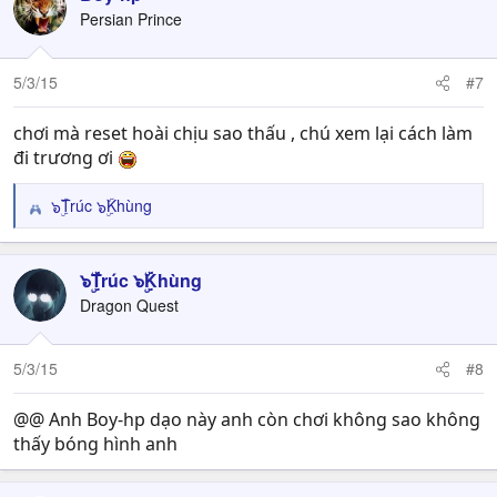
Persian Prince
5/3/15
#7
chơi mà reset hoài chịu sao thấu , chú xem lại cách làm
đi trương ơi
๖ۣۜTrúc ๖ۣۜKhùng
R
e
a
c
๖ۣۜTrúc ๖ۣۜKhùng
t
Dragon Quest
i
o
n
5/3/15
#8
s
:
@@ Anh Boy-hp dạo này anh còn chơi không sao không
thấy bóng hình anh