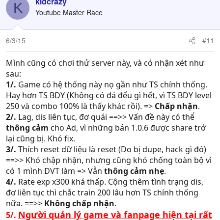
c
kidcrazy
K
t
Youtube Master Race
i
o
n
6/3/15
#11
s
:
Mình cũng có chơi thử server này, và có nhận xét như
sau:
1/.
Game có hệ thống này nọ gần như TS chính thống.
Hay hơn TS BDY (Không có đá đểu gì hết, vì TS BDY level
250 và combo 100% là thấy khác rồi). =>
Chấp nhận
.
2/.
Lag, dis liên tục, đơ quái ==>> Vấn đề này có thể
thông cảm
cho Ad, vì những bản 1.0.6 được share trở
lại cũng bị. Khó fix.
3/.
Thích reset dữ liệu là reset (Do bị dupe, hack gì đó)
==>> Khó chập nhận, nhưng cũng khó chống toàn bộ vì
có 1 mình DVT làm => Vẫn
thông cảm nhẹ
.
4/.
Rate exp x300 khá thấp. Cộng thêm tình trạng dis,
đơ liên tục thì chắc train 200 lâu hơn TS chính thống
nữa. ==>>
Không chấp nhận
.
Người quản lý game và fanpage hiện tại rất
5/.