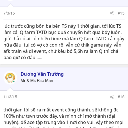
i
o
n
7/3/15
#15
s
:
lúc trước cũng bôn ba bên TS này 1 thời gian, tới lúc TS
làm cái Q farm TATD bực quá chuyển hết qua bdy luôn.
giờ chả có ai có nhiều time mà làm Q farm TATD cả ngày
nữa đâu, tui có vợ có con rồ, vẫn cứ thik game này, vẫn
afk train và đi event, chứ kêu bỏ 5,6h ra làm Q thì chả
bao giờ có đâu......
Dương Văn Trường
Mr & Ms Pac-Man
11/3/15
#16
thời gian tới sẽ ra mắt event công thành. sẽ không đc
100% như tsvn trước đây. và mình chỉ mở thành (đại
huyện). để ace tập trung vào 1 nơi cho vui. vậy theo mọi