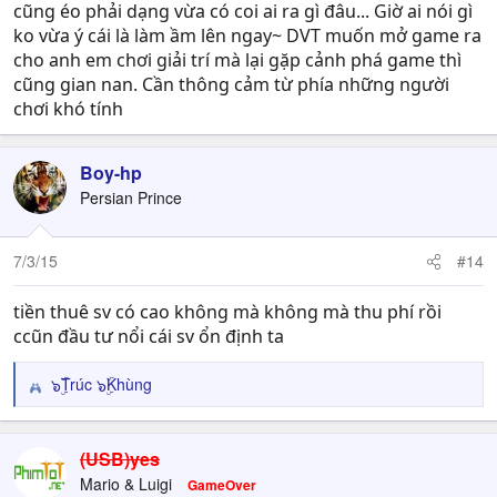
cũng éo phải dạng vừa có coi ai ra gì đâu... Giờ ai nói gì
ko vừa ý cái là làm ầm lên ngay~ DVT muốn mở game ra
cho anh em chơi giải trí mà lại gặp cảnh phá game thì
cũng gian nan. Cần thông cảm từ phía những người
chơi khó tính
Boy-hp
Persian Prince
7/3/15
#14
tiền thuê sv có cao không mà không mà thu phí rồi
ccũn đầu tư nổi cái sv ổn định ta
๖ۣۜTrúc ๖ۣۜKhùng
R
e
a
c
(USB)yes
t
Mario & Luigi
GameOver