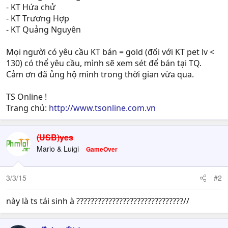
- KT Hứa chử
- KT Trương Hợp
- KT Quảng Nguyên
Mọi người có yêu cầu KT bán = gold (đối với KT pet lv <
130) có thể yêu cầu, mình sẽ xem sét để bán tại TQ.
Cảm ơn đã ủng hộ mình trong thời gian vừa qua.
TS Online !
Trang chủ:
http://www.tsonline.com.vn
(USB)yes
Mario & Luigi
GameOver
3/3/15
#2
này là ts tái sinh à ??????????????????????????????//