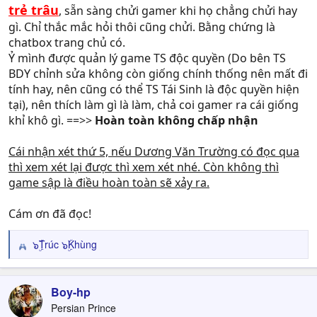
trẻ trâu
, sẵn sàng chửi gamer khi họ chẳng chửi hay
gì. Chỉ thắc mắc hỏi thôi cũng chửi. Bằng chứng là
chatbox trang chủ có.
Ỷ mình được quản lý game TS độc quyền (Do bên TS
BDY chỉnh sửa không còn giống chính thống nên mất đi
tính hay, nên cũng có thể TS Tái Sinh là độc quyền hiện
tại), nên thích làm gì là làm, chả coi gamer ra cái giống
khỉ khô gì. ==>>
Hoàn toàn không chấp nhận
Cái nhận xét thứ 5, nếu Dương Văn Trường có đọc qua
thì xem xét lại được thì xem xét nhé. Còn không thì
game sập là điều hoàn toàn sẽ xảy ra.
Cám ơn đã đọc!
๖ۣۜTrúc ๖ۣۜKhùng
R
e
a
c
Boy-hp
t
Persian Prince