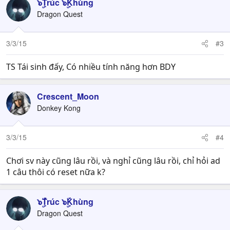
๖ۣۜTrúc ๖ۣۜKhùng
Dragon Quest
3/3/15
#3
TS Tái sinh đấy, Có nhiều tính năng hơn BDY
Crescent_Moon
Donkey Kong
3/3/15
#4
Chơi sv này cũng lâu rồi, và nghỉ cũng lâu rồi, chỉ hỏi ad
1 câu thôi có reset nữa k?
๖ۣۜTrúc ๖ۣۜKhùng
Dragon Quest