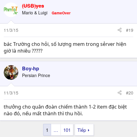
c
(USB)yes
t
Mario & Luigi
GameOver
i
o
n
11/3/15
#19
s
:
bác Trường cho hỏi, số lượng mem trong sẻrver hiện
giờ là nhiêu ?????
Boy-hp
Persian Prince
11/3/15
#20
thưởng cho quân đoàn chiếm thành 1-2 item đặc biệt
nào đó, nếu mất thành thì thu hồi.
1
…
101
Tiếp