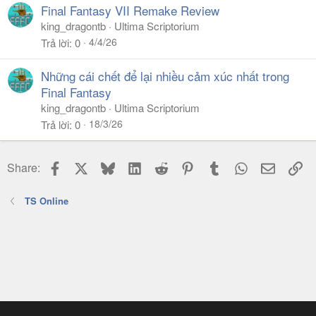
Final Fantasy VII Remake Review
king_dragontb
Ultima Scriptorium
4/4/26
Trả lời
0
Những cái chết để lại nhiều cảm xúc nhất trong
Final Fantasy
king_dragontb
Ultima Scriptorium
18/3/26
Trả lời
0
Facebook
X
Bluesky
LinkedIn
Reddit
Pinterest
Tumblr
WhatsApp
Email
Li
Share:
TS Online