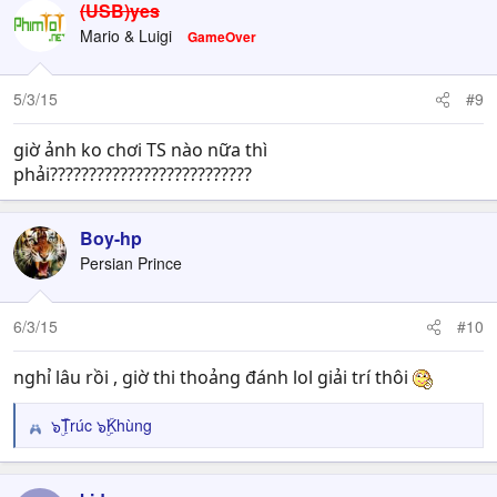
(USB)yes
Mario & Luigi
GameOver
5/3/15
#9
giờ ảnh ko chơi TS nào nữa thì
phải??????????????????????????
Boy-hp
Persian Prince
6/3/15
#10
nghỉ lâu rồi , giờ thi thoảng đánh lol giải trí thôi
๖ۣۜTrúc ๖ۣۜKhùng
R
e
a