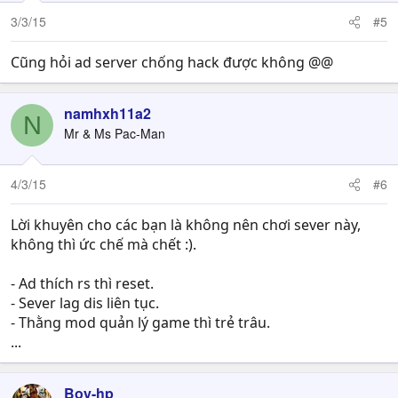
3/3/15
#5
Cũng hỏi ad server chống hack được không @@
namhxh11a2
N
Mr & Ms Pac-Man
4/3/15
#6
Lời khuyên cho các bạn là không nên chơi sever này,
không thì ức chế mà chết :).
- Ad thích rs thì reset.
- Sever lag dis liên tục.
- Thằng mod quản lý game thì trẻ trâu.
...
Boy-hp