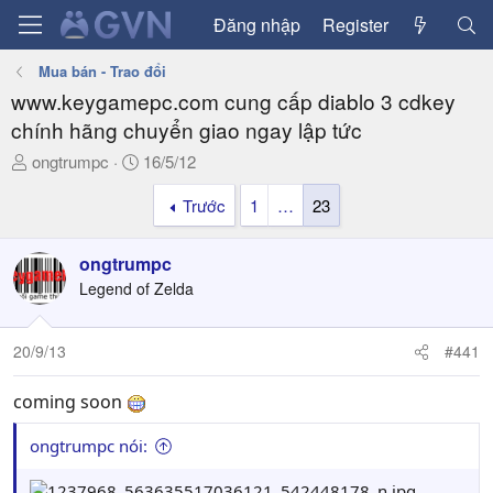
Đăng nhập
Register
Mua bán - Trao đổi
www.keygamepc.com cung cấp diablo 3 cdkey
chính hãng chuyển giao ngay lập tức
T
N
ongtrumpc
16/5/12
h
g
Trước
1
…
23
r
à
e
y
a
g
ongtrumpc
d
ử
Legend of Zelda
s
i
t
a
20/9/13
#441
r
t
coming soon
e
r
ongtrumpc nói: