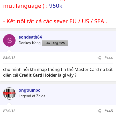
mutilanguage ) :
950k
- Kết nối tất cả các sever EU / US / SEA .
sondeath84
S
Donkey Kong
Lão Làng GVN
24/9/13
#444
cho mình hỏi khi nhập thông tin thẻ Master Card nó bắt
điền cái
Credit Card Holder
là gì vậy ?
ongtrumpc
Legend of Zelda
27/9/13
#445