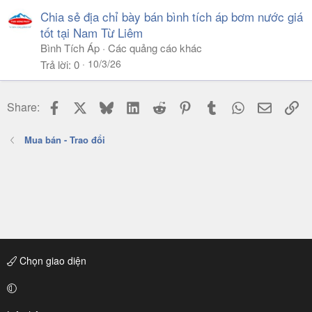
Chia sẻ địa chỉ bày bán bình tích áp bơm nước giá
tốt tại Nam Từ Liêm
Bình Tích Áp
Các quảng cáo khác
10/3/26
Trả lời
0
Facebook
X
Bluesky
LinkedIn
Reddit
Pinterest
Tumblr
WhatsApp
Email
Li
Share:
Mua bán - Trao đổi
Chọn giao diện