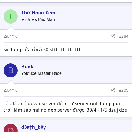
Thử Đoán Xem
T
Mr & Ms Pac-Man
29/4/10
#284
sv đóng cửa rồi à 30 kttttttttttttttttt
Bunk
B
Youtube Master Race
29/4/10
#285
Lâu lâu nó down server đó, chứ server onl đông quá
trời, làm sao mà nó dẹp server được, 30/4 - 1/5 dzuj dzẻ
d3a†h_b0y
D