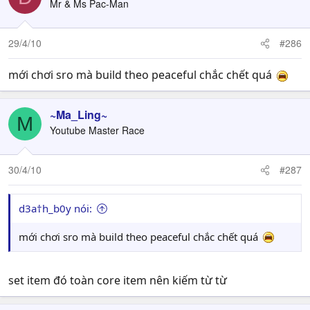
Mr & Ms Pac-Man
29/4/10
#286
mới chơi sro mà build theo peaceful chắc chết quá
~Ma_Ling~
M
Youtube Master Race
30/4/10
#287
d3a†h_b0y nói:
mới chơi sro mà build theo peaceful chắc chết quá
set item đó toàn core item nên kiếm từ từ