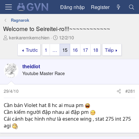
Đăng nhập
Register
Ragnarok
Welcome to Seireitei-ro!!!~~~~~~~~~~~~
T
N
kenkaremkemchien
12/2/10
h
g
Trước
1
…
15
16
17
18
Tiếp
r
à
e
y
a
g
theidiot
d
ử
Youtube Master Race
s
i
t
a
29/4/10
#281
r
t
Cần bán Violet hat 8 hc ai mua pm
e
Cần kiếm người đập nhau ai đập pm
r
Cái cánh bạc hình như là esence wing , stat 275 int 275
agi