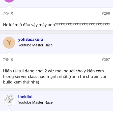
7/5/10
#296
Hc kiếm ở đâu vậy mấy anh???????????????????????????????
yoh8asakura
Y
Youtube Master Race
7/5/10
#297
Hiện tại tui đang chơi 2 wiz mọi nguời cho ý kiến xem
trong server class nào mạnh nhất (rãnh thi cho xin cai
build xem thử nhé)
theidiot
Youtube Master Race