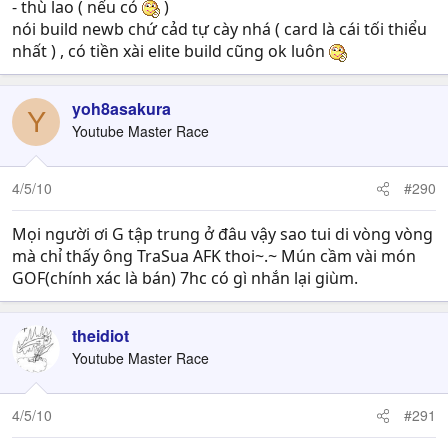
- thù lao ( nếu có
)
nói build newb chứ cảd tự cày nhá ( card là cái tối thiểu
nhất ) , có tiền xài elite build cũng ok luôn
yoh8asakura
Y
Youtube Master Race
4/5/10
#290
Mọi người ơi G tập trung ở đâu vậy sao tui di vòng vòng
mà chỉ thấy ông TraSua AFK thoi~.~ Mún cầm vài món
GOF(chính xác là bán) 7hc có gì nhắn lại giùm.
theidiot
Youtube Master Race
4/5/10
#291