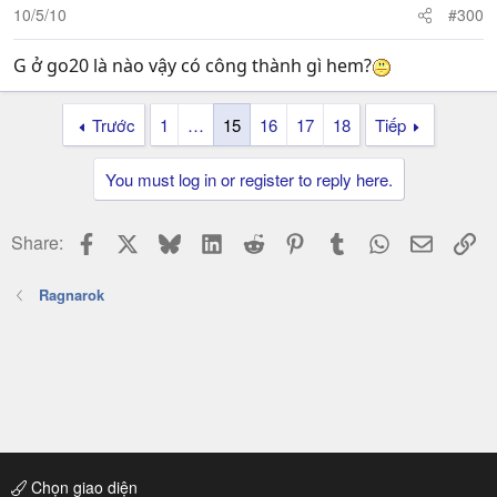
10/5/10
#300
G ở go20 là nào vậy có công thành gì hem?
Trước
1
…
15
16
17
18
Tiếp
You must log in or register to reply here.
Facebook
X
Bluesky
LinkedIn
Reddit
Pinterest
Tumblr
WhatsApp
Email
Li
Share:
Ragnarok
Chọn giao diện