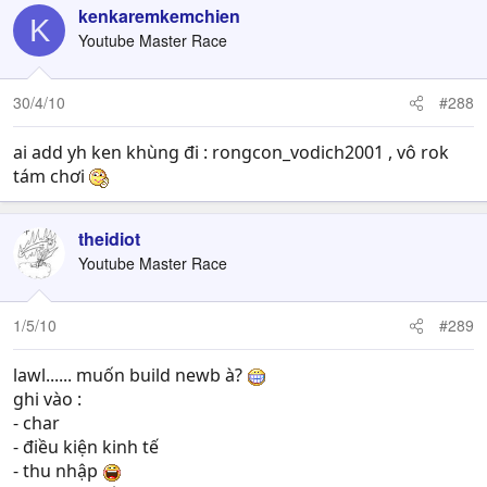
kenkaremkemchien
K
Youtube Master Race
30/4/10
#288
ai add yh ken khùng đi : rongcon_vodich2001 , vô rok
tám chơi
theidiot
Youtube Master Race
1/5/10
#289
lawl...... muốn build newb à?
ghi vào :
- char
- điều kiện kinh tế
- thu nhập