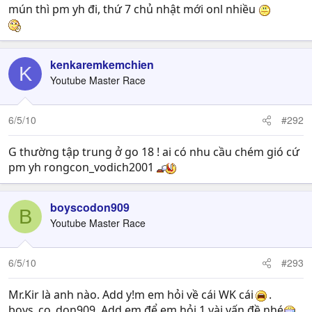
mún thì pm yh đi, thứ 7 chủ nhật mới onl nhiều
kenkaremkemchien
K
Youtube Master Race
6/5/10
#292
G thường tập trung ở go 18 ! ai có nhu cầu chém gió cứ
pm yh rongcon_vodich2001
boyscodon909
B
Youtube Master Race
6/5/10
#293
Mr.Kir là anh nào. Add y!m em hỏi về cái WK cái
.
boys_co_don909. Add em để em hỏi 1 vài vấn đề nhé