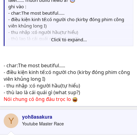
lawl...... muốn build newb à?
ghi vào :
- char:The most beutiful.....
- điều kiện kinh tế:có người cho (kirby đóng phim công
viên khủng long I)
- thu nhập :có người hầu(tự hiểu)
- thù lao là cái quái gì (what sup?)
Click to expand...
Nói chung có ông đàu trọc lo
- char:The most beutiful.....
- điều kiện kinh tế:có người cho (kirby đóng phim công
viên khủng long I)
- thu nhập :có người hầu(tự hiểu)
- thù lao là cái quái gì (what sup?)
Nói chung có ông đàu trọc lo
yoh8asakura
Y
Youtube Master Race