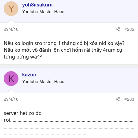
yoh8asakura
Y
Youtube Master Race
29/4/10
#282
Nếu ko login sro trong 1 tháng có bị xóa nid ko vậy?
Nếu ko mốt vô đánh lộn chơi hổm rài thấy 4rum cự
tưng bừng wá^^
kazoc
K
Youtube Master Race
29/4/10
#283
server het zo dc
roi....................................................................................................
..........................................................................................................
...................................................................