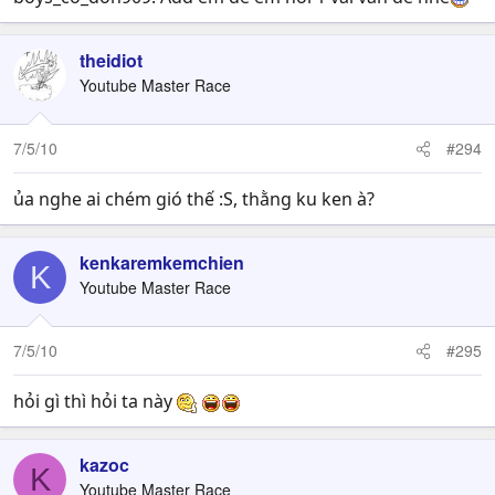
theidiot
Youtube Master Race
7/5/10
#294
ủa nghe ai chém gió thế :S, thằng ku ken à?
kenkaremkemchien
K
Youtube Master Race
7/5/10
#295
hỏi gì thì hỏi ta này
kazoc
K
Youtube Master Race