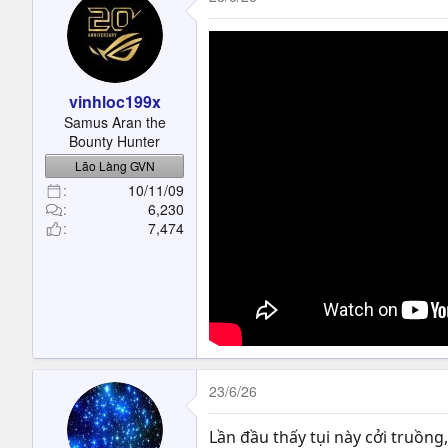
vinhloc199x
Samus Aran the
Bounty Hunter
Lão Làng GVN
10/11/09
6,230
7,474
23/6/26
Lần đầu thấy tụi này cởi truồng,