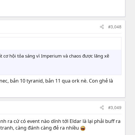
#3,048
 cơ hội tỏa sáng vì Imperium và chaos được lăng xê
nec, bản 10 tyranid, bản 11 qua ork nè. Con ghẻ là
#3,049
nh ra cứ có event nào dính tới Eldar là lại phải buff ra
n tranh, càng đánh càng đẻ ra nhiều