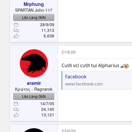
Mrphung
SPARTAN John-117
Lão Làng GVN
28/9/09
11,313
6,638
21/6/26
Cười vcl cười tụi Alpharius
Facebook
aramir
www.facebook.com
Κράτος - Ragnarok
Lão Làng GVN
14/7/05
24,140
13,121
23/6/26