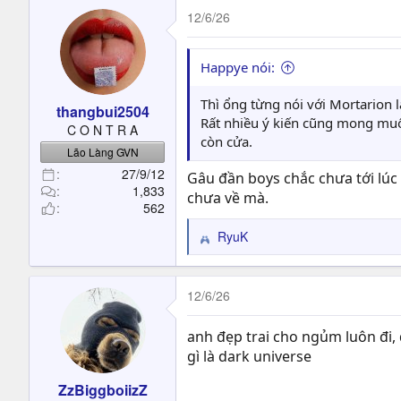
c
12/6/26
t
i
o
Happye nói:
n
s
Thì ổng từng nói với Mortarion l
thangbui2504
:
Rất nhiều ý kiến cũng mong muố
C O N T R A
còn cửa.
Lão Làng GVN
27/9/12
Gâu đần boys chắc chưa tới lúc
1,833
chưa về mà.
562
RyuK
R
e
a
c
12/6/26
t
i
anh đẹp trai cho ngủm luôn đi, 
o
gì là dark universe
n
s
ZzBiggboiizZ
: