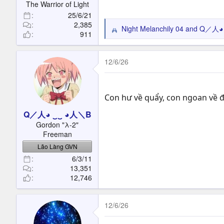
The Warrior of Light
25/6/21
2,385
Night Melanchily 04
and
Q／人◕ 
R
911
e
a
c
12/6/26
t
i
o
Con hư về quẩy, con ngoan về đ
n
s
Q／人◕ ‿‿ ◕人＼B
:
Gordon "λ-2"
Freeman
Lão Làng GVN
6/3/11
13,351
12,746
12/6/26