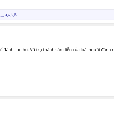
‿‿ ◕人＼B
ể đánh con hư. Vũ trụ thành sàn diễn của loài người đánh