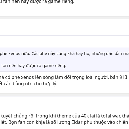
u fan nên hay được ra game riêng.
he xenos nữa. Các phe này cũng khá hay ho, nhưng dần dần mất
 fan nên hay được ra game riêng.
hả có phe xenos lên sóng làm đối trọng loài người, bản 9 lũ 
ết cân bằng ntn cho hợp lý.
 tuyệt chủng rồi trong khi theme của 40k lại là total war, thà
iết. Bọn fan còn khịa là số lượng Eldar phụ thuộc vào chiế