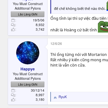
t
You Must Construct
e
Additional Pylons
đế chế không biết thế nào thôi.
r
Lão Làng GVN
Ổng tỉnh lại thì sợ việc đầu tiê
19/5/06
8,932
3,742
nhất là Hoàng cứ bất tỉnh
12/6/26
Thì ổng từng nói với Mortarion 
Rất nhiều ý kiến cũng mong mu
hint là vẫn còn cửa.
Happye
You Must Construct
Additional Pylons
Lão Làng GVN
30/12/14
8,997
RyuK
R
3,180
e
a