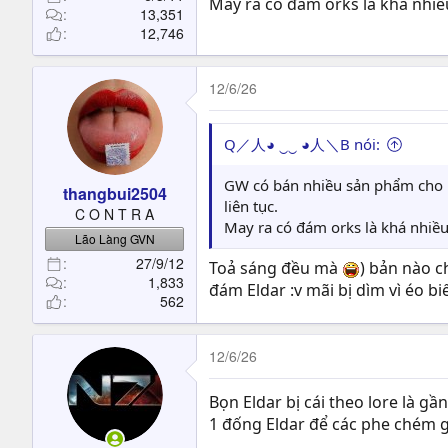
May ra có đám orks là khá nhiề
13,351
12,746
12/6/26
Q／人◕ ‿‿ ◕人＼B nói:
GW có bán nhiều sản phẩm cho p
thangbui2504
liên tục.
C O N T R A
May ra có đám orks là khá nhiều
Lão Làng GVN
27/9/12
Toả sáng đều mà
) bản nào c
1,833
đám Eldar :v mãi bị dìm vì éo bi
562
12/6/26
Bọn Eldar bị cái theo lore là gần
1 đống Eldar để các phe chém g