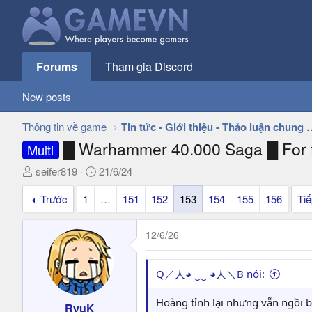
Forums
Tham gia Discord
New posts
Thông tin về game
Tin tức - Giới thiệu - 
█ Warhammer 40.000 Saga █ For t
Multi
T
N
seifer819
21/6/24
h
g
Trước
1
…
151
152
153
154
155
156
Ti
r
à
e
y
a
g
12/6/26
d
ử
s
i
t
Q／人◕ ‿‿ ◕人＼B nói:
a
r
Hoàng tỉnh lại nhưng vẫn ngồi b
RyuK