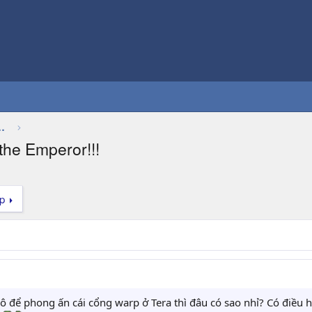
Thảo luận chung về game
he Emperor!!!
ếp
ô để phong ấn cái cổng warp ở Tera thì đâu có sao nhỉ? Có điều