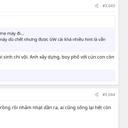
#3,043
 mẹ mày đi...
 này dù chết nhưng được GW cài khá nhiều hint là vẫn
hồi sinh chi vội. Anh xây dựng, boy phố với cún con còn
#3,044
 rồng rồi nhảm nhạt dần ra, ai cũng sống lại hết còn