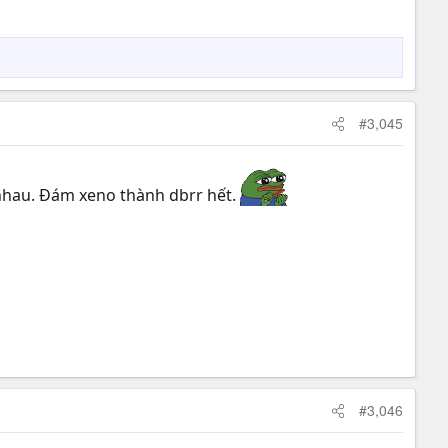
#3,045
 nhau. Đám xeno thành dbrr hết.
#3,046