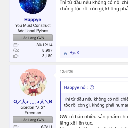
Thì từ đầu nếu không có nội chi
chủng tộc rồi còn gì, không phả
Happye
You Must Construct
Additional Pylons
Lão Làng GVN
30/12/14
8,997
RyuK
R
3,180
e
a
c
12/6/26
t
i
o
Happye nói:
n
s
Thì từ đầu nếu không có nội chiế
Q／人◕ ‿‿ ◕人＼B
:
tộc rồi còn gì, không phải human
Gordon "λ-2"
Freeman
GW có bán nhiều sản phẩm cho 
Lão Làng GVN
lăng xê liên tục.
6/3/11