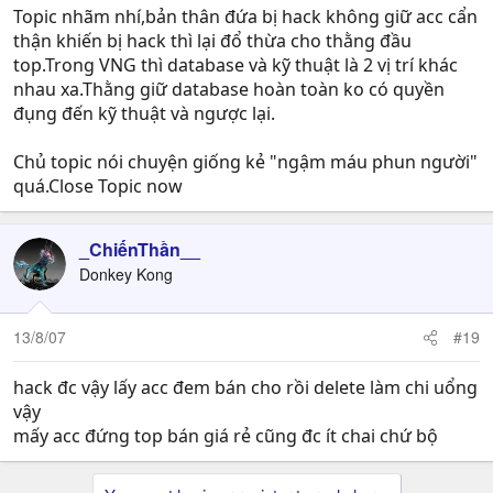
Topic nhãm nhí,bản thân đứa bị hack không giữ acc cẩn
thận khiến bị hack thì lại đổ thừa cho thằng đầu
top.Trong VNG thì database và kỹ thuật là 2 vị trí khác
nhau xa.Thằng giữ database hoàn toàn ko có quyền
đụng đến kỹ thuật và ngược lại.
Chủ topic nói chuyện giống kẻ "ngậm máu phun người"
quá.Close Topic now
_ChiếnThần__
Donkey Kong
13/8/07
#19
hack đc vậy lấy acc đem bán cho rồi delete làm chi uổng
vậy
mấy acc đứng top bán giá rẻ cũng đc ít chai chứ bộ