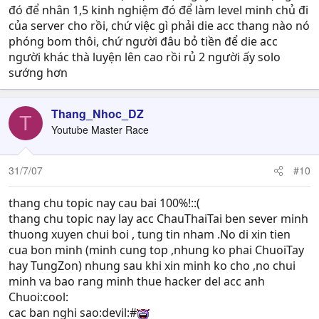
đó để nhân 1,5 kinh nghiệm đó để làm level minh chủ đi
của server cho rồi, chứ việc gì phải die acc thang nào nó
phóng bom thôi, chứ người đâu bỏ tiền để die acc
người khác thà luyện lên cao rồi rủ 2 người ấy solo
sướng hơn
Thang_Nhoc_DZ
T
Youtube Master Race
31/7/07
#10
thang chu topic nay cau bai 100%!::(
thang chu topic nay lay acc ChauThaiTai ben sever minh
thuong xuyen chui boi , tung tin nham .No di xin tien
cua bon minh (minh cung top ,nhung ko phai ChuoiTay
hay TungZon) nhung sau khi xin minh ko cho ,no chui
minh va bao rang minh thue hacker del acc anh
Chuoi:cool:
cac ban nghi sao:devil:#