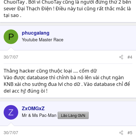
ChuoiTay . Bởi vì ChuoTay cũng là người đứng thứ 2 bên
sever Đại Thạch Điện ! Điều này tui cũng rất thắc mắc là
tại sao .
phucgalang
P
Youtube Master Race
30/7/07
#4
Thằng hacker cũng thuộc loại .... cốm dữ
Vào được database thì chỉnh bà nó lên vài chụt ngàn
KNB xài cho sướng đua lvl cho dữ . Vào database chỉ để
del acc hj! đúng òi !
ZxOMGxZ
Z
Mr & Ms Pac-Man
Lão Làng GVN
30/7/07
#5