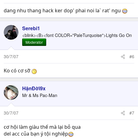
dang nhu thang hack ker dop' phai noi la` rat' ngu
Serebi1
<blink><B><font COLOR="PaleTurquoise">Lights Go On
Moderator
30/7/07
#6
Ko có cơ sỡ
HậnĐời9x
Mr & Ms Pac-Man
30/7/07
#7
cơ hội làm giàu thế mà lại bỏ qua
del acc của bạn ý tội nghiệp