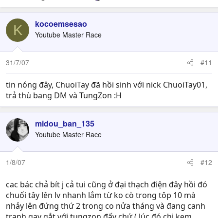
kocoemsesao
K
Youtube Master Race
31/7/07
#11
tin nóng đây, ChuoiTay đã hồi sinh với nick ChuoiTay01,
trả thù bang DM và TungZon :H
midou_ban_135
Youtube Master Race
1/8/07
#12
cac bác chả bít j cả tui cũng ở đại thạch điện đây hồi đó
chuối tây lên lv nhanh lắm từ ko cò trong tôp 10 mà
nhảy lên đứng thứ 2 trong co nửa tháng và đang canh
tranh gay gắt với tungzon đấy chứ ( lúc đó chi kem