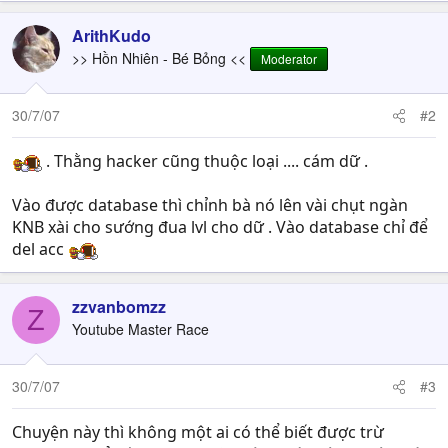
ArithKudo
>> Hồn Nhiên - Bé Bỏng <<
Moderator
30/7/07
#2
. Thằng hacker cũng thuộc loại .... cám dữ .
Vào được database thì chỉnh bà nó lên vài chụt ngàn
KNB xài cho sướng đua lvl cho dữ . Vào database chỉ để
del acc
zzvanbomzz
Z
Youtube Master Race
30/7/07
#3
Chuyện này thì không một ai có thể biết được trừ