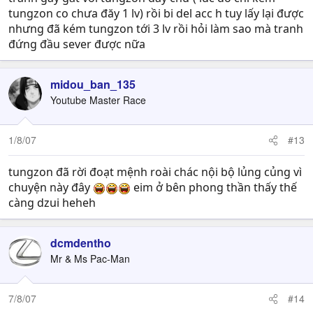
tungzon co chưa đăy 1 lv) rồi bi del acc h tuy lấy lại được
nhưng đã kém tungzon tới 3 lv rồi hỏi làm sao mà tranh
đứng đầu sever được nữa
midou_ban_135
Youtube Master Race
1/8/07
#13
tungzon đã rời đoạt mệnh roài chác nội bộ lủng củng vì
chuyện này đây
eim ở bên phong thần thấy thế
càng dzui heheh
dcmdentho
Mr & Ms Pac-Man
7/8/07
#14