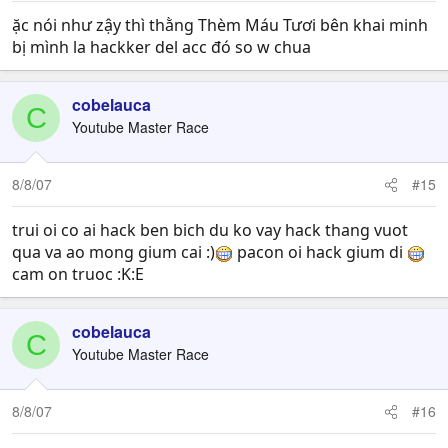
ặc nói như zậy thì thằng Thèm Máu Tươi bên khai minh
bị mình la hackker del acc đó so w chua
cobelauca
C
Youtube Master Race
8/8/07
#15
trui oi co ai hack ben bich du ko vay hack thang vuot
qua va ao mong gium cai :)
pacon oi hack gium di
cam on truoc :K:E
cobelauca
C
Youtube Master Race
8/8/07
#16