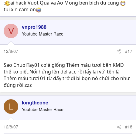
:
ai hack Vuot Qua va Ao Mong ben bich du cung
tui xin cam on
vnpro1988
V
Youtube Master Race
12/8/07
#17
Sao ChuoiTay01 cơ à giống Thèm máu tươi bên KMD
thế ko biết.Nổi hứng lên del acc rồi lấy lai với tên là
Thèm máu tươi 01 từ đấy trở đi bi bọn nó chửi cho như
đúng rồi.zzz
longtheone
L
Youtube Master Race
12/8/07
#18