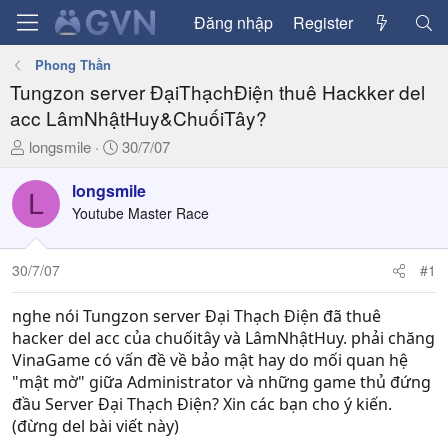
Đăng nhập
Register
Phong Thần
Tungzon server ĐạiThạchĐiện thuê Hackker del
acc LâmNhậtHuy&ChuốiTây?
T
N
longsmile
30/7/07
h
g
r
à
longsmile
L
e
y
Youtube Master Race
a
g
d
ử
30/7/07
#1
s
i
t
a
nghe nói Tungzon server Đại Thạch Điện đã thuê
r
hacker del acc của chuốitây và LâmNhậtHuy. phải chăng
t
VinaGame có vấn đề về bảo mật hay do mối quan hệ
e
"mật mờ" giữa Administrator và những game thủ đứng
r
đầu Server Đại Thạch Điện? Xin các bạn cho ý kiến.
(đừng del bài viết này)