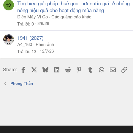
Tìm hiểu giải pháp thuê quạt hơi nước giá rẻ chống
Đ
nóng hiệu quả cho hoạt động mùa nắng
Điện Máy Vi Co
Các quảng cáo khác
3/6/26
Trả lời
0
1941 (2027)
A4_160
Phim ảnh
12/7/26
Trả lời
13
Facebook
X
Bluesky
LinkedIn
Reddit
Pinterest
Tumblr
WhatsApp
Email
Li
Share:
Phong Thần