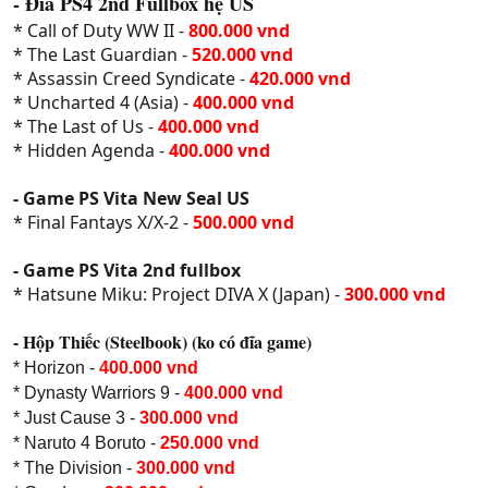
- Đĩa PS4 2nd Fullbox hệ US
* Call of Duty WW II -
800.000 vnd
* The Last Guardian -
520.000 vnd
* Assassin Creed Syndicate -
420.000 vnd
* Uncharted 4 (Asia) -
400.000 vnd
* The Last of Us -
400.000 vnd
* Hidden Agenda -
400.000 vnd
- Game PS Vita New Seal US
* Final Fantays X/X-2 -
500.000 vnd
- Game PS Vita 2nd fullbox
* Hatsune Miku: Project DIVA X (Japan) -
300.000 vnd
- Hộp Thiếc (Steelbook) (ko có đĩa game)
* Horizon -
400.000 vnd
* Dynasty Warriors 9 -
400.000 vnd
* Just Cause 3 -
300.000 vnd
* Naruto 4 Boruto -
250.000 vnd
* The Division -
300.000 vnd