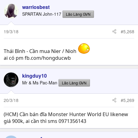
warriosbest
SPARTAN John-117
Lão Làng GVN
19/3/18
#5,268
Thái Bình - Cần mua Nier / Nioh
ai có pm fb.com/hongducwb
kingduy10
Mr & Ms Pac-Man
Lão Làng GVN
20/3/18
#5,269
(HCM) Cần bán đĩa Monster Hunter World EU likenew
giá 900k, ai cần thì sms 0971356143