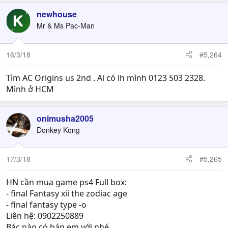
newhouse
Mr & Ms Pac-Man
16/3/18
#5,264
Tìm AC Origins us 2nd . Ai có lh mình 0123 503 2328.
Mình ở HCM
onimusha2005
Donkey Kong
17/3/18
#5,265
HN cần mua game ps4 Full box:
- final Fantasy xii the zodiac age
- final fantasy type -o
Liên hệ: 0902250889
Bác nào có bán em với nhé.