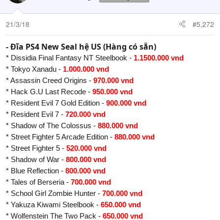
21/3/18
#5,272
- Đĩa PS4 New Seal hệ US (Hàng có sẵn)
* Dissidia Final Fantasy NT Steelbook -
1.1500.000 vnd
* Tokyo Xanadu -
1.000.000 vnd
* Assassin Creed Origins -
970.000 vnd
* Hack G.U Last Recode -
950.000 vnd
* Resident Evil 7 Gold Edition -
900.000 vnd
* Resident Evil 7 -
720.000 vnd
* Shadow of The Colossus -
880.000 vnd
* Street Fighter 5 Arcade Edition -
880.000 vnd
* Street Fighter 5 -
520.000 vnd
* Shadow of War -
800.000 vnd
* Blue Reflection -
800.000 vnd
* Tales of Berseria -
700.000 vnd
* School Girl Zombie Hunter -
700.000 vnd
* Yakuza Kiwami Steelbook -
650.000 vnd
* Wolfenstein The Two Pack -
650.000 vnd