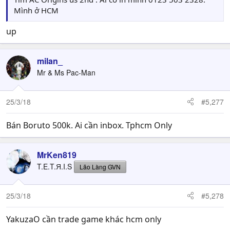
Mình ở HCM
up
milan_
Mr & Ms Pac-Man
25/3/18
#5,277
Bán Boruto 500k. Ai cần inbox. Tphcm Only
MrKen819
T.E.T.Я.I.S
Lão Làng GVN
25/3/18
#5,278
YakuzaO cần trade game khác hcm only