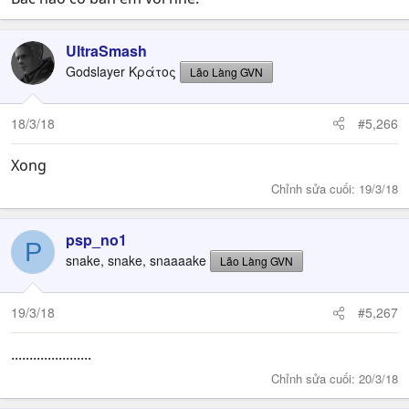
UltraSmash
Godslayer Κράτος
Lão Làng GVN
18/3/18
#5,266
Xong
Chỉnh sửa cuối:
19/3/18
psp_no1
P
snake, snake, snaaaake
Lão Làng GVN
19/3/18
#5,267
......................
Chỉnh sửa cuối:
20/3/18