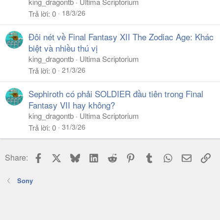
king_dragontb
Ultima Scriptorium
18/3/26
Trả lời
0
Đôi nét về Final Fantasy XII The Zodiac Age: Khác
biệt và nhiều thú vị
king_dragontb
Ultima Scriptorium
21/3/26
Trả lời
0
Sephiroth có phải SOLDIER đầu tiên trong Final
Fantasy VII hay không?
king_dragontb
Ultima Scriptorium
31/3/26
Trả lời
0
Facebook
X
Bluesky
LinkedIn
Reddit
Pinterest
Tumblr
WhatsApp
Email
Li
Share:
Sony