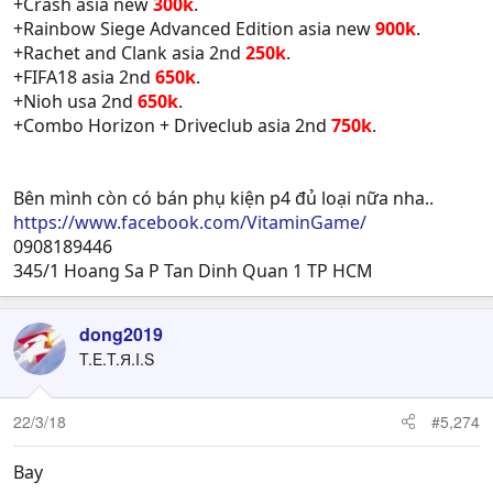
+Crash asia new
300k
.
+Rainbow Siege Advanced Edition asia new
900k
.
+Rachet and Clank asia 2nd
250k
.
+FIFA18 asia 2nd
650k
.
+Nioh usa 2nd
650k
.
+Combo Horizon + Driveclub asia 2nd
750k
.
Bên mình còn có bán phụ kiện p4 đủ loại nữa nha..
https://www.facebook.com/VitaminGame/
0908189446
345/1 Hoang Sa P Tan Dinh Quan 1 TP HCM
dong2019
T.E.T.Я.I.S
22/3/18
#5,274
Bay