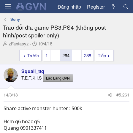
Đăng nhập
Register
Sony
Trao đổi đĩa game PS3:PS4 (không post
hình/post spoiler only)
T
N
zFantasyz
10/4/16
h
g
Trước
1
…
264
…
288
Tiếp
r
à
e
y
a
g
Squall_ttq
d
ử
T.E.T.Я.I.S
Lão Làng GVN
s
i
t
a
14/3/18
#5,261
r
t
Share active monster hunter : 500k
e
r
Hcm q6 hoặc q5
Quang 0901337411