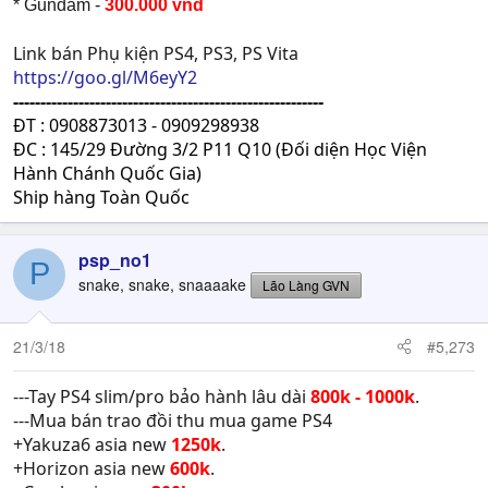
* Gundam -
300.000 vnd
Link bán Phụ kiện PS4, PS3, PS Vita
https://goo.gl/M6eyY2
---------------------------------------------------------
ĐT : 0908873013 - 0909298938
ĐC : 145/29 Đường 3/2 P11 Q10 (Đối diện Học Viện
Hành Chánh Quốc Gia)
Ship hàng Toàn Quốc
psp_no1
P
snake, snake, snaaaake
Lão Làng GVN
21/3/18
#5,273
---Tay PS4 slim/pro bảo hành lâu dài
800k - 1000k
.
---Mua bán trao đồi thu mua game PS4
+Yakuza6 asia new
1250k
.
+Horizon asia new
600k
.