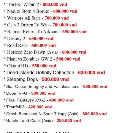
* The Evil Within 2 -
800.000 vnd
680.000 vnd
* Naruto Storn 4 Boruto -
700.000 vnd
* Warriors All Stars -
700.000 vnd
* Cars 3 Driven To Win -
650.000 vnd
* Batman Return To Arkham -
650.000 vnd
* Destiny 2 -
600.000 vnd
* Road Race -
600.000 vnd
* Horizon Zero Dawn (Asia) -
580.000 vnd
* Plant vs Zombies GW 2 -
550.000 vnd
* Okami HD -
* Dead Islands Definity Collection -
630.000 vnd
* Sleeping Dogs -
500.000 vnd
* Star Ocean Integrity and Faithlessness -
500.000 vnd
* Doom VFG -
500.000 vnd
* Final Fantaysy X/X-2 -
400.000 vnd
* Titanfall 2 -
420.000 vnd
* Crash Bandicoot N-Sane Trilogy (Asia) -
300.000 vnd
* Ratchet and Clack (Asia) -
250.000 vnd