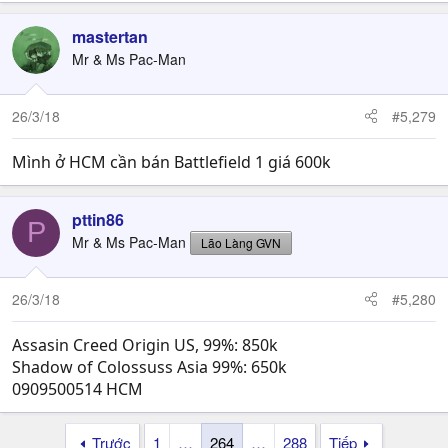
mastertan
Mr & Ms Pac-Man
26/3/18
#5,279
Mình ở HCM cần bán Battlefield 1 giá 600k
pttin86
P
Mr & Ms Pac-Man
Lão Làng GVN
26/3/18
#5,280
Assasin Creed Origin US, 99%: 850k
Shadow of Colossuss Asia 99%: 650k
0909500514 HCM
Trước
1
…
264
…
288
Tiếp