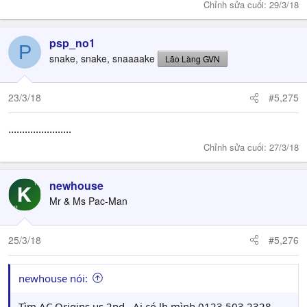
Chỉnh sửa cuối:
29/3/18
psp_no1
P
snake, snake, snaaaake
Lão Làng GVN
23/3/18
#5,275
.......................
Chỉnh sửa cuối:
27/3/18
newhouse
Mr & Ms Pac-Man
25/3/18
#5,276
newhouse nói:
Tìm AC Origins us 2nd . Ai có lh mình 0123 503 2328.