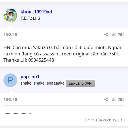
khoa_10919xd
T.E.T.Я.I.S
15/3/18
#5,262
HN: Cần mua Yakuza 0, bác nào có ib giúp mình. Ngoài
ra mình đang có assassin creed original cần bán 750k.
Thanks LH: 0904525448
psp_no1
P
snake, snake, snaaaake
Lão Làng GVN
16/3/18
#5,263
........................
Chỉnh sửa cuối:
19/3/18