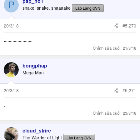
psp_no1
P
snake, snake, snaaaake
Lão Làng GVN
20/3/18
#5,270
.......................
Chỉnh sửa cuối:
21/3/18
bongphap
Mega Man
20/3/18
#5,271
.
Chỉnh sửa cuối:
23/3/18
cloud_strire
The Warrior of Light
Lão Làng GVN