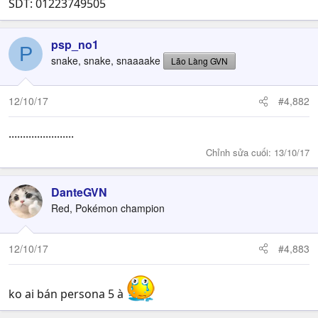
SDT: 01223749505
psp_no1
P
snake, snake, snaaaake
Lão Làng GVN
12/10/17
#4,882
.......................
Chỉnh sửa cuối:
13/10/17
DanteGVN
Red, Pokémon champion
12/10/17
#4,883
ko ai bán persona 5 à