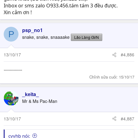
Inbox or sms zalo O933.456.tám tám 3 đều được.
Xin cảm ơn !
psp_no1
P
snake, snake, snaaaake
Lão Làng GVN
13/10/17
#4,886
...............
Chỉnh sửa cuối:
15/10/17
_keita_
Mr & Ms Pac-Man
13/10/17
#4,887
cvvhb nói: