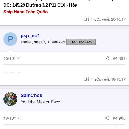
ĐC: 145/29 Đường 3/2 P11 Q10 - Hòa
Ship Hàng Toàn Quốc
Chỉnh sửa cuối:
20/10/17
psp_no1
P
snake, snake, snaaaake
Lão Làng GVN
15/10/17
#4,899
...............
Chỉnh sửa cuối:
18/10/17
SamChou
Youtube Master Race
16/10/17
#4,900