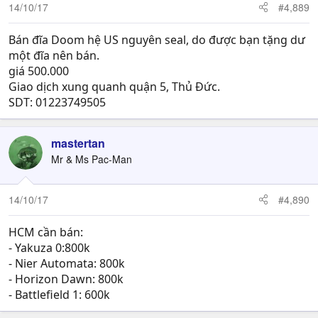
14/10/17
#4,889
Bán đĩa Doom hệ US nguyên seal, do được bạn tặng dư
một đĩa nên bán.
giá 500.000
Giao dịch xung quanh quận 5, Thủ Đức.
SDT: 01223749505
mastertan
Mr & Ms Pac-Man
14/10/17
#4,890
HCM cần bán:
- Yakuza 0:800k
- Nier Automata: 800k
- Horizon Dawn: 800k
- Battlefield 1: 600k