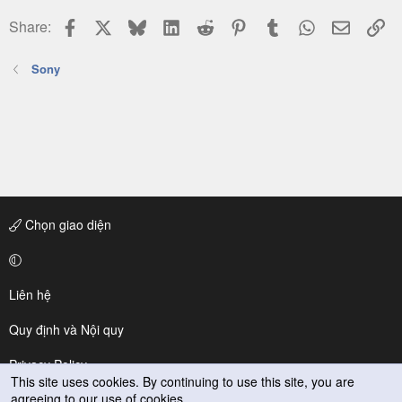
Facebook
X
Bluesky
LinkedIn
Reddit
Pinterest
Tumblr
WhatsApp
Email
Li
Share:
Sony
Chọn giao diện
Liên hệ
Quy định và Nội quy
Privacy Policy
This site uses cookies. By continuing to use this site, you are
agreeing to our use of cookies.
Trợ giúp