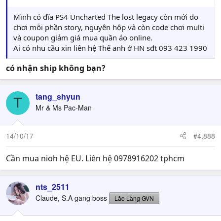
Mình có đĩa PS4 Uncharted The lost legacy còn mới do
chơi mỗi phần story, nguyên hộp và còn code chơi multi
và coupon giảm giá mua quần áo online.
Ai có nhu cầu xin liên hệ Thế anh ở HN sđt 093 423 1990
có nhận ship không bạn?
tang_shyun
T
Mr & Ms Pac-Man
14/10/17
#4,888
Cần mua nioh hệ EU. Liên hệ 0978916202 tphcm
nts_2511
Claude, S.A gang boss
Lão Làng GVN