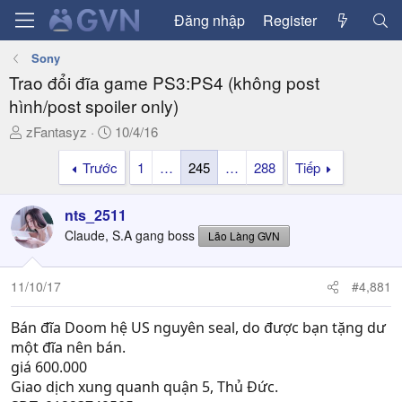
Đăng nhập
Register
Sony
Trao đổi đĩa game PS3:PS4 (không post
hình/post spoiler only)
T
N
zFantasyz
10/4/16
h
g
Trước
1
…
245
…
288
Tiếp
r
à
e
y
a
g
nts_2511
d
ử
Claude, S.A gang boss
Lão Làng GVN
s
i
t
a
11/10/17
#4,881
r
t
Bán đĩa Doom hệ US nguyên seal, do được bạn tặng dư
e
một đĩa nên bán.
r
giá 600.000
Giao dịch xung quanh quận 5, Thủ Đức.