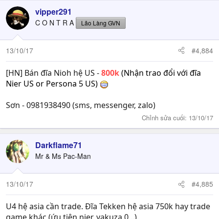
vipper291
C O N T R A
Lão Làng GVN
13/10/17
#4,884
[HN] Bán đĩa Nioh hệ US -
800k
(Nhận trao đổi với đĩa
Nier US or Persona 5 US)
Sơn - 0981938490 (sms, messenger, zalo)
Chỉnh sửa cuối:
13/10/17
Darkflame71
Mr & Ms Pac-Man
13/10/17
#4,885
U4 hệ asia cần trade. Đĩa Tekken hệ asia 750k hay trade
game khác (ứu tiên nier, yakuza 0...).