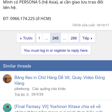
Mình có PERSONA 5 (hệ Asia), ai cần giao lưu trao đổi
liên hệ.
ĐT: 0966.174.225 (ở HCM)
Chỉnh sửa cuối:
16/10/17
Trước
1
…
245
…
288
Tiếp
You must log in or register to reply here.
Similar threads
Băng Keo in Chữ Hàng Dễ Vỡ, Quay Video Đóng
Hàng
pibebong
Các quảng cáo khác
29/3/26
Trả lời
0
[Final Fantasy VII] Yoshinori Kitase chia sẻ về
những thăng trầm trong quá trình thực hiện một