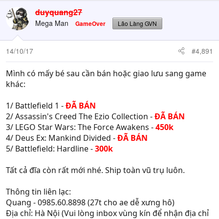
duyquang27
Mega Man
GameOver
Lão Làng GVN
14/10/17
#4,891
Mình có mấy bé sau cần bán hoặc giao lưu sang game
khác:
1/ Battlefield 1 -
ĐÃ BÁN
2/ Assassin's Creed The Ezio Collection -
ĐÃ BÁN
3/ LEGO Star Wars: The Force Awakens -
450k
4/ Deus Ex: Mankind Divided -
ĐÃ BÁN
5/ Battlefield: Hardline -
300k
Tất cả đĩa còn rất mới nhé. Ship toàn vũ trụ luôn.
Thông tin liên lạc:
Quang - 0985.60.8898 (27t cho ae dễ xưng hô)
Địa chỉ: Hà Nội (Vui lòng inbox vùng kín để nhận địa chỉ