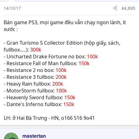
14/10/17
#4,895
Bán game PS3, mọi game đều vẫn chạy ngon lành, ít
xước :
- Gran Turismo 5 Collector Edition (hộp giấy, sách,
fullbox.....):
300k
- Uncharted Drake Fortune no box:
100k
- Resistance Fall of Man fullbox:
150k
- Resistance 2 no box:
100k
- Resistance 3 fullbox:
200k
- Heavy Rain fullbox:
200k
- MotorStorm fullbox:
100k
- Heavenly Sword fullbox:
150k
- Dante's Inferno fullbox:
150k
LH: ở Hai Bà Trưng - HN, o166 516 9o41
mastertan