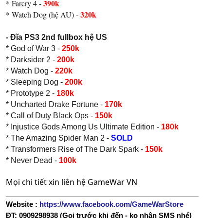
390k
* Farcry 4 -
320k
* Watch Dog (hệ AU) -
- Đĩa PS3 2nd fullbox hệ US
* God of War 3 -
250k
* Darksider 2 -
200k
* Watch Dog -
220k
* Sleeping Dog -
200k
* Prototype 2 -
180k
* Uncharted Drake Fortune -
170k
* Call of Duty Black Ops -
150k
* Injustice Gods Among Us Ultimate Edition -
180k
* The Amazing Spider Man 2 -
SOLD
* Transformers Rise of The Dark Spark -
150k
* Never Dead -
100k
Mọi chi tiết xin liên hệ GameWar VN
____________________________________________
Website :
https://www.facebook.com/GameWarStore
ĐT: 0909298938 (Gọi trước khi đến - ko nhận SMS nhé)