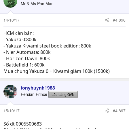
Mr & Ms Pac-Man
14/10/17
#4,896
HCM cần bán:
- Yakuza 0:800k
- Yakuza Kiwami steel book edition: 800k
- Nier Automata: 800k
- Horizon Dawn: 800k
- Battlefield 1: 600k
Mua chung Yakuza 0 + Kiwami giảm 100k (1500k)
tonyhuynh1988
Persian Prince
Lão Làng GVN
15/10/17
#4,897
Số dt 0905500683