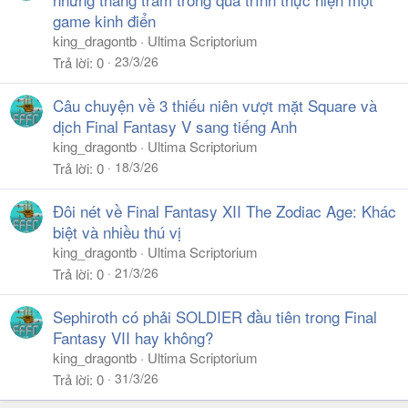
game kinh điển
king_dragontb
Ultima Scriptorium
23/3/26
Trả lời
0
Câu chuyện về 3 thiếu niên vượt mặt Square và
dịch Final Fantasy V sang tiếng Anh
king_dragontb
Ultima Scriptorium
18/3/26
Trả lời
0
Đôi nét về Final Fantasy XII The Zodiac Age: Khác
biệt và nhiều thú vị
king_dragontb
Ultima Scriptorium
21/3/26
Trả lời
0
Sephiroth có phải SOLDIER đầu tiên trong Final
Fantasy VII hay không?
king_dragontb
Ultima Scriptorium
31/3/26
Trả lời
0