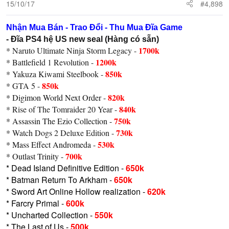
15/10/17
#4,898
Nhận Mua Bán - Trao Đổi - Thu Mua Đĩa Game
- Đĩa PS4 hệ US new seal (Hàng có sẵn)
1700k
* Naruto Ultimate Ninja Storm Legacy -
1200k
* Battlefield 1 Revolution -
850k
* Yakuza Kiwami Steelbook -
850k
* GTA 5 -
820k
* Digimon World Next Order -
840k
* Rise of The Tomraider 20 Year -
750k
* Assassin The Ezio Collection -
730k
* Watch Dogs 2 Deluxe Edition -
530k
* Mass Effect Andromeda -
700k
* Outlast Trinity -
* Dead Island Definitive Edition -
650k
* Batman Return To Arkham -
650k
* Sword Art Online Hollow realization -
620k
* Farcry Primal -
600k
* Uncharted Collection -
550k
* The Last of Us -
500k