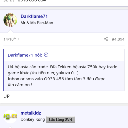
Darkflame71
Mr & Ms Pac-Man
14/10/17
#4,894
Darkflame71 nói:
U4 hệ asia cần trade. Đĩa Tekken hệ asia 750k hay trade
game khác (ứu tiên nier, yakuza 0...).
Inbox or sms zalo O933.456.tám tám 3 đều được.
Xin cảm ơn !
UP
metalkidz
Donkey Kong
Lão Làng GVN