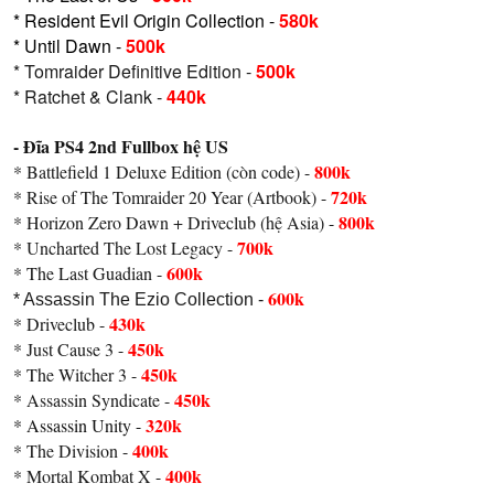
* Resident Evil Origin Collection -
580k
* Until Dawn -
500k
* Tomraider Definitive Edition -
500k
* Ratchet & Clank -
440k
- Đĩa PS4 2nd Fullbox hệ US
800k
* Battlefield 1 Deluxe Edition (còn code) -
720k
* Rise of The Tomraider 20 Year (Artbook) -
800k
* Horizon Zero Dawn + Driveclub (hệ Asia) -
700k
* Uncharted The Lost Legacy -
600k
* The Last Guadian -
600k
* Assassin The Ezio Collection -
430k
* Driveclub -
450k
* Just Cause 3 -
450k
* The Witcher 3 -
450k
* Assassin Syndicate -
320k
* Assassin Unity -
400k
* The Division -
400k
* Mortal Kombat X -