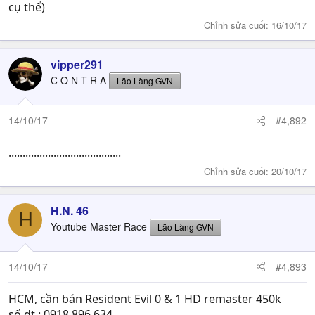
cụ thể)
Chỉnh sửa cuối:
16/10/17
vipper291
C O N T R A
Lão Làng GVN
14/10/17
#4,892
........................................
Chỉnh sửa cuối:
20/10/17
H.N. 46
H
Youtube Master Race
Lão Làng GVN
14/10/17
#4,893
HCM, cần bán Resident Evil 0 & 1 HD remaster 450k
số dt : 0918 896 634