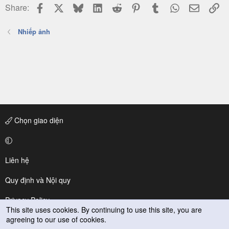
Facebook
X
Bluesky
LinkedIn
Reddit
Pinterest
Tumblr
WhatsApp
Email
Li
Share:
Nhiếp ảnh
Chọn giao diện
Liên hệ
Quy định và Nội quy
Privacy Policy
This site uses cookies. By continuing to use this site, you are
agreeing to our use of cookies.
Trợ giúp