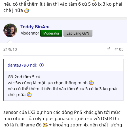
nếu có thể thêm ít tiền thì vào tầm 6 củ 5 có lx 3 ko phải
chê j nữa
Teddy SinAra
Moderator
Moderator
Lão Làng GVN
21/9/10
#105
dante3790 nói:
G9 2nd tầm 5 củ
và s5is cũng là một lựa chọn thông minh
nếu có thể thêm ít tiền thì vào tầm 6 củ 5 có lx 3 ko phải
chê j nữa
sensor của LX3 bự hơn các dòng PnS khác,gần tới mức
microfour của olympus,panasonic,nếu so với DSLR thì
nó là fullframe đó
+ khoảng zoom 4x nên chất lượng