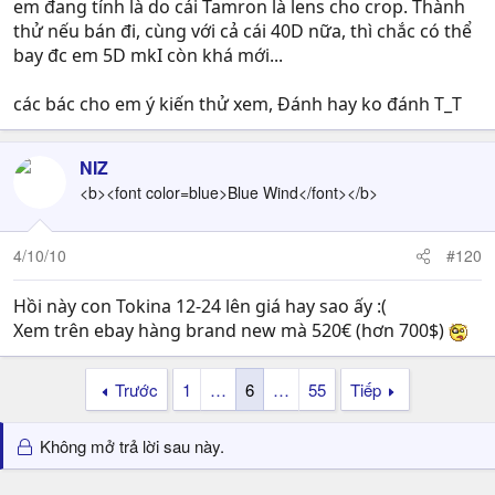
em đang tính là do cái Tamron là lens cho crop. Thành
thử nếu bán đi, cùng với cả cái 40D nữa, thì chắc có thể
bay đc em 5D mkI còn khá mới...
các bác cho em ý kiến thử xem, Đánh hay ko đánh T_T
NIZ
<b><font color=blue>Blue Wind</font></b>
4/10/10
#120
Hồi này con Tokina 12-24 lên giá hay sao ấy :(
Xem trên ebay hàng brand new mà 520€ (hơn 700$)
Trước
1
…
6
…
55
Tiếp
Không mở trả lời sau này.