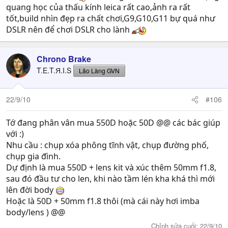
quang học của thấu kính leica rất cao,ảnh ra rất
tốt,build nhìn đẹp ra chất chơi,G9,G10,G11 bự quá như
DSLR nên để chơi DSLR cho lành
Chrono Brake
T.E.T.Я.I.S
Lão Làng GVN
22/9/10
#106
Tớ đang phân vân mua 550D hoặc 50D @@ các bác giúp
với :)
Nhu cầu : chụp xóa phông tĩnh vật, chụp đường phố,
chụp gia đình.
Dự định là mua 550D + lens kit và xúc thêm 50mm f1.8,
sau đó đầu tư cho len, khi nào tầm lén kha khá thì mới
lên đời body
Hoặc là 50D + 50mm f1.8 thôi (mà cái này hơi imba
body/lens ) @@
Chỉnh sửa cuối:
22/9/10