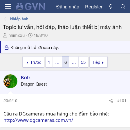
Đăng nhập
Register
Nhiếp ảnh
Topic tư vấn, hỏi đáp, thảo luận thiết bị máy ảnh
T
N
nhimxxu
18/8/10
h
g
r
à
Không mở trả lời sau này.
e
y
a
g
Trước
1
…
6
…
55
Tiếp
d
ử
s
i
Kotr
t
a
Dragon Quest
r
t
20/9/10
#101
e
r
Cậu ra DGcameras mua hàng cho đảm bảo nhé:
http://www.dgcameras.com.vn/