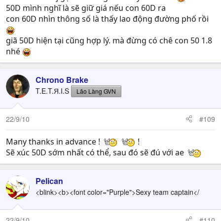
50D mình nghĩ là sẽ giữ giá nếu con 60D ra
con 60D nhìn thông số là thấy lao động đường phố rồi
giã 50D hiện tại cũng hợp lý. mà đừng có chê con 50 1.8
nhé
Chrono Brake
T.E.T.Я.I.S
Lão Làng GVN
22/9/10
#109
Many thanks in advance !
!
Sẽ xúc 50D sớm nhất có thể, sau đó sẽ đú với ae
Pelican
<blink><b><font color="Purple">Sexy team captain</
22/9/10
#110