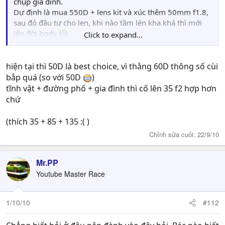
chụp gia đình.
Dự định là mua 550D + lens kit và xúc thêm 50mm f1.8,
sau đó đầu tư cho len, khi nào tầm lén kha khá thì mới
lên đời body
Click to expand...
Hoặc là 50D + 50mm f1.8 thôi (mà cái này hơi imba
body/lens ) @@
hiện tại thì 50D là best choice, vì thằng 60D thông số cùi
bắp quá (so với 50D
)
tĩnh vật + đường phố + gia đình thì cố lên 35 f2 hợp hơn
chứ
(thích 35 + 85 + 135 :( )
Chỉnh sửa cuối:
22/9/10
Mr.PP
Youtube Master Race
1/10/10
#112