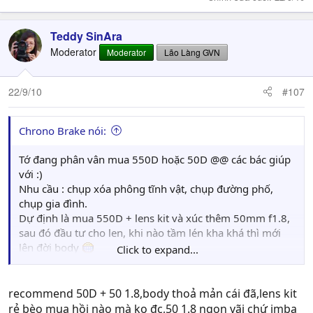
Teddy SinAra
Moderator
Moderator
Lão Làng GVN
22/9/10
#107
Chrono Brake nói:
Tớ đang phân vân mua 550D hoặc 50D @@ các bác giúp
với :)
Nhu cầu : chụp xóa phông tĩnh vật, chụp đường phố,
chụp gia đình.
Dự định là mua 550D + lens kit và xúc thêm 50mm f1.8,
sau đó đầu tư cho len, khi nào tầm lén kha khá thì mới
lên đời body
Click to expand...
Hoặc là 50D + 50mm f1.8 thôi (mà cái này hơi imba
body/lens ) @@
recommend 50D + 50 1.8,body thoả mản cái đã,lens kit
rẻ bèo mua hồi nào mà ko đc,50 1.8 ngon vãi chứ imba