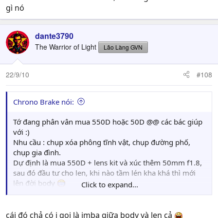
gì nó
dante3790
The Warrior of Light
Lão Làng GVN
22/9/10
#108
Chrono Brake nói:
Tớ đang phân vân mua 550D hoặc 50D @@ các bác giúp
với :)
Nhu cầu : chụp xóa phông tĩnh vật, chụp đường phố,
chụp gia đình.
Dự định là mua 550D + lens kit và xúc thêm 50mm f1.8,
sau đó đầu tư cho len, khi nào tầm lén kha khá thì mới
lên đời body
Click to expand...
Hoặc là 50D + 50mm f1.8 thôi (mà cái này hơi imba
body/lens ) @@
cái đó chả có j gọi là imba giữa body và len cả