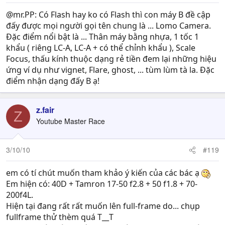
@mr.PP: Có Flash hay ko có Flash thì con máy B đề cập
đấy được mọi người gọi tên chung là ... Lomo Camera.
Đặc điểm nổi bật là ... Thân máy bằng nhựa, 1 tốc 1
khẩu ( riêng LC-A, LC-A + có thể chỉnh khẩu ), Scale
Focus, thấu kính thuộc dạng rẻ tiền đem lại những hiệu
ứng ví dụ như vignet, Flare, ghost, ... tùm lùm tà la. Đặc
điểm nhận dạng đấy B ạ!
z.fair
Z
Youtube Master Race
3/10/10
#119
em có tí chút muốn tham khảo ý kiến của các bác ạ
Em hiện có: 40D + Tamron 17-50 f2.8 + 50 f1.8 + 70-
200f4L.
Hiện tại đang rất rất muốn lên full-frame do... chụp
fullframe thử thèm quá T__T