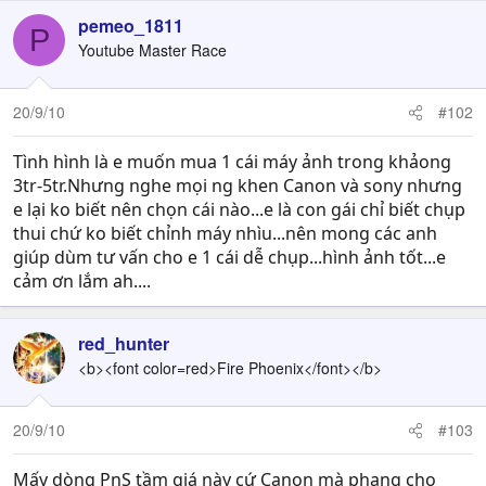
pemeo_1811
P
Youtube Master Race
20/9/10
#102
Tình hình là e muốn mua 1 cái máy ảnh trong khảong
3tr-5tr.Nhưng nghe mọi ng khen Canon và sony nhưng
e lại ko biết nên chọn cái nào...e là con gái chỉ biết chụp
thui chứ ko biết chỉnh máy nhìu...nên mong các anh
giúp dùm tư vấn cho e 1 cái dễ chụp...hình ảnh tốt...e
cảm ơn lắm ah....
red_hunter
<b><font color=red>Fire Phoenix</font></b>
20/9/10
#103
Mấy dòng PnS tầm giá này cứ Canon mà phang cho