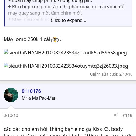
+ Loại máy chụp phim, không dùng pin.
+ Khi chụp xong một ảnh thì phải xoay một cái vòng để
máy quay sang một tầm phim mới.
+ Máy màu xanh nc biển.
Click to expand...
Mình biết là nói thế này hơi khó hiểu nhưng mong bác
nào biết thì giúp đỡ mình.
Máy lomo 250k 1 cái
.
Chỉnh sửa cuối:
2/10/10
9110176
Mr & Ms Pac-Man
3/10/10
#116
các bác cho em hỏi, thằng bạn e nó gạ Kiss X3, body
không, mới mua 3 tháng, 3k shots, 10.5 mil liệu có lấy đc