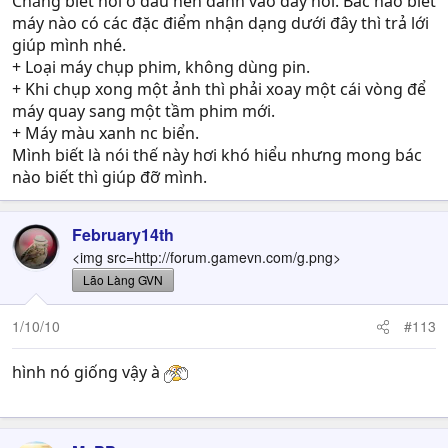
Chẳng biết hỏi ở đâu nên đành vào đây hỏi. Bác nào biết
máy nào có các đặc điểm nhận dạng dưới đây thì trả lới
giúp mình nhé.
+ Loại máy chụp phim, không dùng pin.
+ Khi chụp xong một ảnh thì phải xoay một cái vòng để
máy quay sang một tầm phim mới.
+ Máy màu xanh nc biển.
Mình biết là nói thế này hơi khó hiểu nhưng mong bác
nào biết thì giúp đỡ mình.
February14th
<img src=http://forum.gamevn.com/g.png>
Lão Làng GVN
1/10/10
#113
hình nó giống vậy à