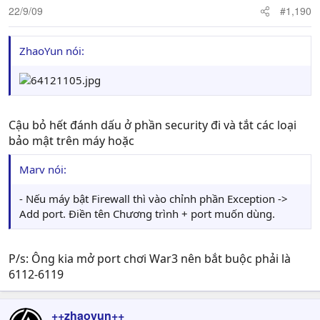
22/9/09
#1,190
ZhaoYun nói:
Cậu bỏ hết đánh dấu ở phần security đi và tắt các loại
bảo mật trên máy hoặc
Marv nói:
- Nếu máy bật Firewall thì vào chỉnh phần Exception ->
Add port. Điền tên Chương trình + port muốn dùng.
P/s: Ông kia mở port chơi War3 nên bắt buộc phải là
6112-6119
++zhaoyun++