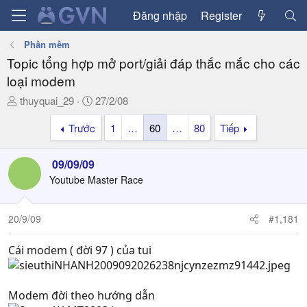
Đăng nhập
Register
Phần mềm
Topic tổng hợp mở port/giải đáp thắc mắc cho các
loại modem
T
N
thuyquai_29
27/2/08
h
g
Trước
1
…
60
…
80
Tiếp
r
à
e
y
a
g
09/09/09
d
ử
Youtube Master Race
s
i
t
a
20/9/09
#1,181
r
t
Cái modem ( đời 97 ) của tui
e
r
Modem đời theo hướng dẫn