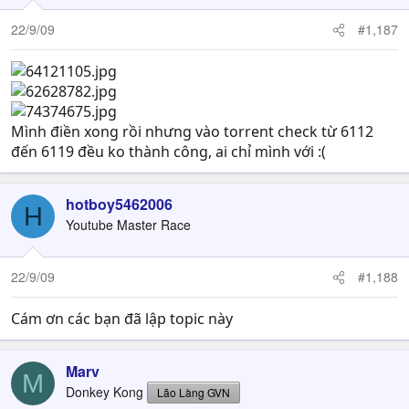
22/9/09
#1,187
Mình điền xong rồi nhưng vào torrent check từ 6112
đến 6119 đều ko thành công, ai chỉ mình với :(
hotboy5462006
H
Youtube Master Race
22/9/09
#1,188
Cám ơn các bạn đã lập topic này
Marv
M
Donkey Kong
Lão Làng GVN