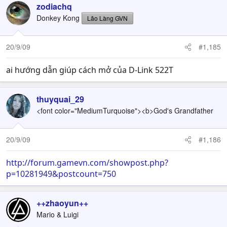
zodiachq
Donkey Kong
Lão Làng GVN
20/9/09
#1,185
ai hướng dẫn giúp cách mở của D-Link 522T
thuyquai_29
<font color="MediumTurquoise"><b>God's Grandfather
20/9/09
#1,186
http://forum.gamevn.com/showpost.php?
p=10281949&postcount=750
++zhaoyun++
Mario & Luigi