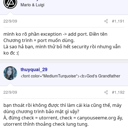
Mario & Luigi
22/9/09
#1,191
mình ko rõ phần exception -> add port. Điền tên
Chương trình + port muốn dùng.
Là sao hả bạn, mình thử bỏ hết security rồi nhưng vẫn
ko đc :(
thuyquai_29
<font color="MediumTurquoise"><b>God's Grandfather
22/9/09
#1,192
bạn thoát rồi không được thì làm cái kia cũng thế, máy
dùng chương trình bảo mật gì vậy?
À, đừng check = utorrent, check = canyouseeme.org ấy,
utorrent thỉnh thoảng check lung tung.