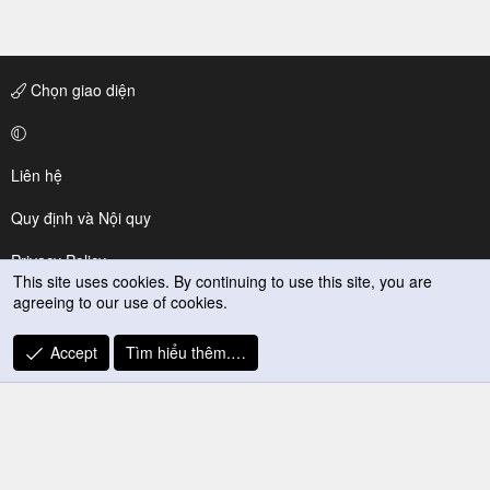
Chọn giao diện
Liên hệ
Quy định và Nội quy
Privacy Policy
This site uses cookies. By continuing to use this site, you are
agreeing to our use of cookies.
Trợ giúp
R
Accept
Tìm hiểu thêm.…
S
S