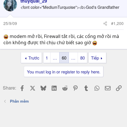
thuyquai_29
<font color="MediumTurquoise"><b>God's Grandfather
25/9/09
#1,200
modem mở rồi, Firewall tắt rồi, các cổng mở rồi mà
còn không được thì chịu chứ biết sao giờ
Trước
1
…
60
…
80
Tiếp
You must log in or register to reply here.
Facebook
X
Bluesky
LinkedIn
Reddit
Pinterest
Tumblr
WhatsApp
Email
Li
Share:
Phần mềm