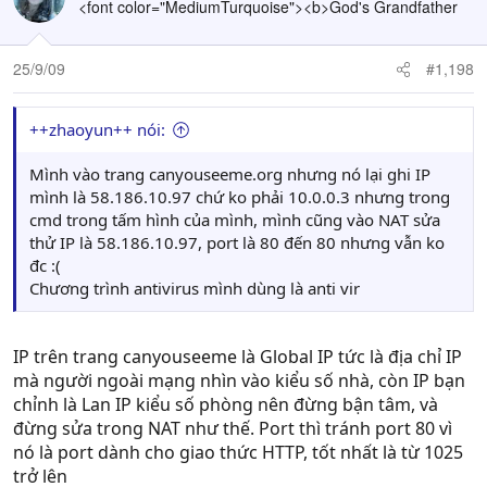
<font color="MediumTurquoise"><b>God's Grandfather
25/9/09
#1,198
++zhaoyun++ nói:
Mình vào trang canyouseeme.org nhưng nó lại ghi IP
mình là 58.186.10.97 chứ ko phải 10.0.0.3 nhưng trong
cmd trong tấm hình của mình, mình cũng vào NAT sửa
thử IP là 58.186.10.97, port là 80 đến 80 nhưng vẫn ko
đc :(
Chương trình antivirus mình dùng là anti vir
IP trên trang canyouseeme là Global IP tức là địa chỉ IP
mà người ngoài mạng nhìn vào kiểu số nhà, còn IP bạn
chỉnh là Lan IP kiểu số phòng nên đừng bận tâm, và
đừng sửa trong NAT như thế. Port thì tránh port 80 vì
nó là port dành cho giao thức HTTP, tốt nhất là từ 1025
trở lên