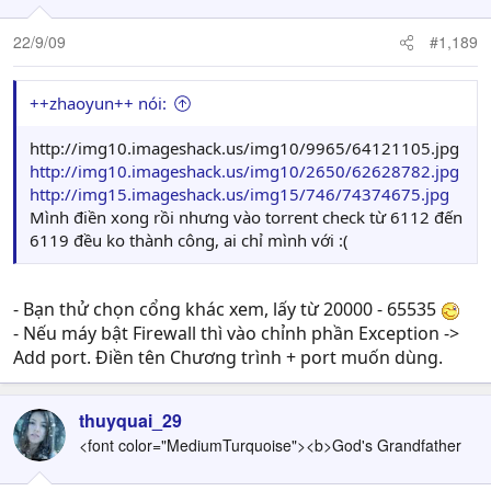
22/9/09
#1,189
++zhaoyun++ nói:
http://img10.imageshack.us/img10/9965/64121105.jpg
http://img10.imageshack.us/img10/2650/62628782.jpg
http://img15.imageshack.us/img15/746/74374675.jpg
Mình điền xong rồi nhưng vào torrent check từ 6112 đến
6119 đều ko thành công, ai chỉ mình với :(
- Bạn thử chọn cổng khác xem, lấy từ 20000 - 65535
- Nếu máy bật Firewall thì vào chỉnh phần Exception ->
Add port. Điền tên Chương trình + port muốn dùng.
thuyquai_29
<font color="MediumTurquoise"><b>God's Grandfather