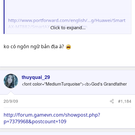
http://www.portforward.com/english/...g/Huawei/Smart
AX-MT882/SmartAX-MT882index.htm
Click to expand...
Ông mở port cho ch.trình gì thì tự đọc h.dẫn rồi làm theo
nhé
ko có ngôn ngữ bản địa à?
Bài gửi của bạn quá ngắn. Ít nhất phải có 30 kí tự
thuyquai_29
<font color="MediumTurquoise"><b>God's Grandfather
20/9/09
#1,184
http://forum.gamevn.com/showpost.php?
p=7379968&postcount=109