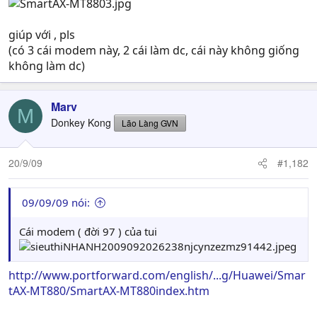
giúp với , pls
(có 3 cái modem này, 2 cái làm dc, cái này không giống
không làm dc)
Marv
M
Donkey Kong
Lão Làng GVN
20/9/09
#1,182
09/09/09 nói:
Cái modem ( đời 97 ) của tui
http://www.portforward.com/english/...g/Huawei/Smar
tAX-MT880/SmartAX-MT880index.htm