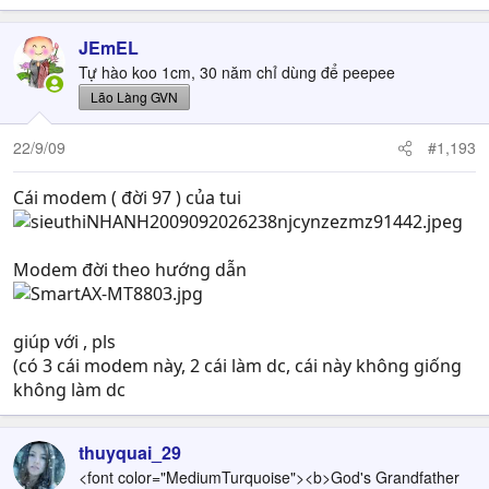
JEmEL
Tự hào koo 1cm, 30 năm chỉ dùng để peepee
Lão Làng GVN
22/9/09
#1,193
Cái modem ( đời 97 ) của tui
Modem đời theo hướng dẫn
giúp với , pls
(có 3 cái modem này, 2 cái làm dc, cái này không giống
không làm dc
thuyquai_29
<font color="MediumTurquoise"><b>God's Grandfather