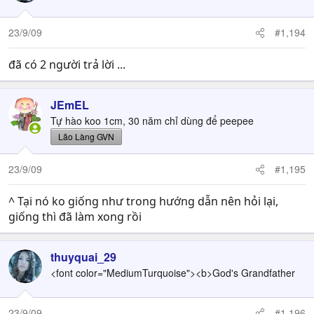
23/9/09
#1,194
đã có 2 người trả lời ...
JEmEL
Tự hào koo 1cm, 30 năm chỉ dùng để peepee
Lão Làng GVN
23/9/09
#1,195
^ Tại nó ko giống như trong hướng dẫn nên hỏi lại,
giống thì đã làm xong rồi
thuyquai_29
<font color="MediumTurquoise"><b>God's Grandfather
23/9/09
#1,196