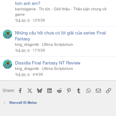
hơn anh em?
kechoigame
Tin tức - Giới thiệu - Thảo luận chung về
game
12/5/26
Trả lời
0
Những câu hỏi chưa có lời giải của series Final
Fantasy
king_dragontb
Ultima Scriptorium
17/3/26
Trả lời
0
Dissidia Final Fantasy NT Review
king_dragontb
Ultima Scriptorium
4/4/26
Trả lời
0
Facebook
X
Bluesky
LinkedIn
Reddit
Pinterest
Tumblr
WhatsApp
Email
Li
Share:
Warcraft III Melee