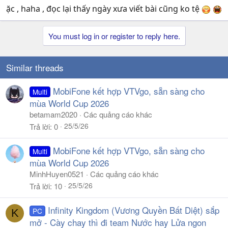
ặc , haha , đọc lại thấy ngày xưa viết bài cũng ko tệ
You must log in or register to reply here.
Similar threads
MobiFone kết hợp VTVgo, sẵn sàng cho
Multi
mùa World Cup 2026
betamam2020
Các quảng cáo khác
25/5/26
Trả lời
0
MobiFone kết hợp VTVgo, sẵn sàng cho
Multi
mùa World Cup 2026
MinhHuyen0521
Các quảng cáo khác
25/5/26
Trả lời
10
Infinity Kingdom (Vương Quyền Bất Diệt) sắp
PC
K
mở - Cày chay thì đi team Nước hay Lửa ngon