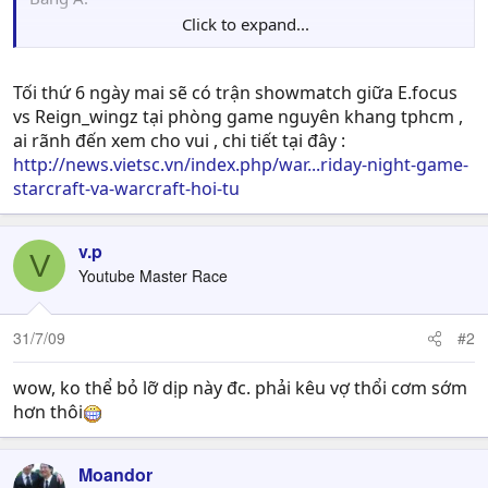
Click to expand...
MoonVersion
Tobias_rest
Iuoni
Tối thứ 6 ngày mai sẽ có trận showmatch giữa E.focus
vs Reign_wingz tại phòng game nguyên khang tphcm ,
- Ko có gì ngạc nhiên khi MoonVersion (1 member của
ai rãnh đến xem cho vui , chi tiết tại đây :
clan Caotoc cũ aka Continue ) dành vị trí nhất bảng khi
http://news.vietsc.vn/index.php/war...riday-night-game-
gặp 2 thành viên của RoS là tobias rest cùng với iuoni ,
starcraft-va-warcraft-hoi-tu
mặc dù vậy trận 1 giữa Moonversion cùng với
tobias_rest là 1 trận đấu rất đáng để xem .
Bảng B :
v.p
V
E.focus
Youtube Master Race
Roz.Phoenix
Feederx
31/7/09
#2
Ở bảng B với sự có mặt của e.focus từng hạng 3 wcg cho
nên 1 slot vào vòng sau rất khó qua khỏi tay anh . 2
wow, ko thể bỏ lỡ dịp này đc. phải kêu vợ thổi cơm sớm
players còn lại cũng là mem khá kì cựu của RoS , bất ngờ
hơn thôi
khi game thủ Roz.Phoenix (aka Sweet ) đã dành chiến
thắng trước Feederx (aka Ros.Retry ) ở game 1 .
Moandor
Bảng C :