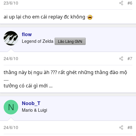
23/6/10
#6
mỏ phụ ở góc 9h , trận combat cuối cùng e.focus với số
quân nhỉnh hơn cùng blade lv 5 và Tauren lv 4 đã tiêu
ai up lại cho em cái replay đc không
diệt toàn bộ quân của SilverWings , very good game .
Replay bạn có thể download tại đây :
http://www.mediafire.com/?duyznvzwmmw
flow
Download Mappack tại đây :
Legend of Zelda
Lão Làng GVN
http://www.mediafire.com/download.php?yzmwtjhendn
24/6/10
#7
thằng này bị ngu àh ??? rất ghét những thằng đào mộ
....
tưởng có cái gì mới ...
Noob_T
N
Mario & Luigi
24/6/10
#8