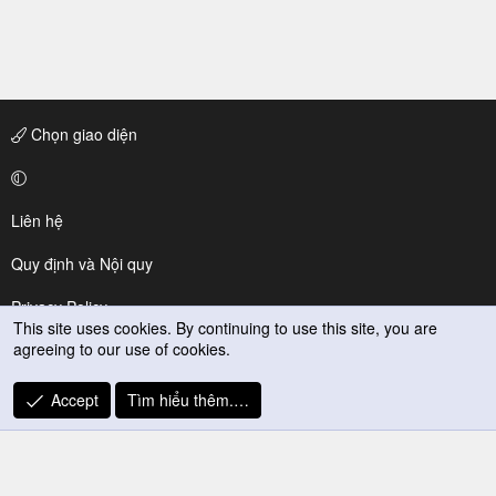
Chọn giao diện
Liên hệ
Quy định và Nội quy
Privacy Policy
This site uses cookies. By continuing to use this site, you are
agreeing to our use of cookies.
Trợ giúp
R
Accept
Tìm hiểu thêm.…
S
S