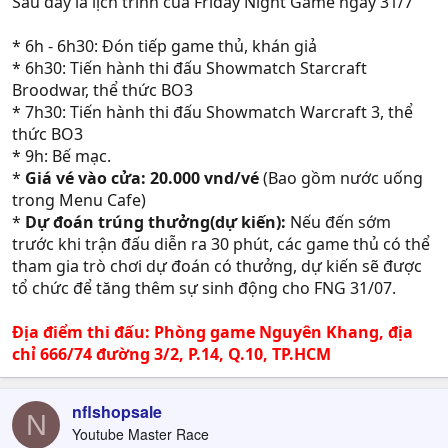
Sau đây là lịch trình của Friday Night Game ngày 31/7
E.focus vs Rakion :
* 6h - 6h30: Đón tiếp game thủ, khán giả
Mặc dù đã thể hiện 1 phong độ tốt ở vòng đấu bảng với
* 6h30: Tiến hành thi đấu Showmatch Starcraft
việc chiến thắng NightElf player rất mạnh là Gameover
Broodwar, thể thức BO3
nhưng trước 1 e.focus đầy kinh nghiệm và bản lĩnh trong
* 7h30: Tiến hành thi đấu Showmatch Warcraft 3, thể
khi Rakion lại quá kém trong việc anti orc dâm , good
thức BO3
game cho e.focus với tỉ số 2-0
* 9h: Bế mạc.
SilverWings vs MoonVersion :
*
Giá vé vào cửa: 20.000 vnd/vé
(Bao gồm nước uống
trong Menu Cafe)
2 Player lâu năm và giàu kinh nghiệm của TPHCM , 1 orc
*
Dự đoán trúng thưởng(dự kiến):
Nếu đến sớm
và 1 Ne đã để lại 3 trận đánh thật sự hấp dẫn và cuối
trước khi trận đấu diễn ra 30 phút, các game thủ có thể
cùng vẫn thuộc về SilverWings với kỹ thuật sử dụng
tham gia trò chơi dự đoán có thưởng, dự kiến sẽ được
Wings điêu luyện của mình với race Night Elf
tổ chức để tăng thêm sự sinh động cho FNG 31/07.
Vòng chung kết :
Địa điểm thi đấu: Phòng game Nguyên Khang, địa
SilverWings vs E.focus
chỉ 666/74 đường 3/2, P.14, Q.10, TP.HCM
Cuộc tử chiến đấy duyên nợ giữa E.Focus với SilverWings
, trong các giải trước đây E.focus đều chiến thắng với tỉ
nflshopsale
N
số 2-1 và bây giờ cũng vậy . Trận 1 E.focus vươn lên dẫn
Youtube Master Race