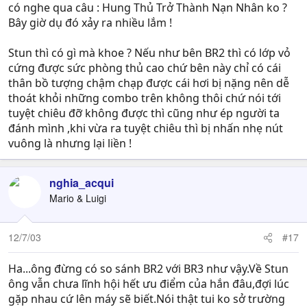
có nghe qua câu : Hung Thủ Trở Thành Nạn Nhân ko ?
Bây giờ dụ đó xảy ra nhiều lắm !
Stun thì có gì mà khoe ? Nếu như bên BR2 thì có lớp vỏ
cứng được sức phòng thủ cao chứ bên này chỉ có cái
thân bồ tượng chậm chạp được cái hơi bị nặng nên dễ
thoát khỏi những combo trên không thôi chứ nói tới
tuyệt chiêu đỡ không được thì cũng như ép người ta
đánh mình ,khi vừa ra tuyệt chiêu thì bị nhấn nhẹ nút
vuông là nhưng lại liền !
nghia_acqui
Mario & Luigi
12/7/03
#17
Ha...ông đừng có so sánh BR2 với BR3 như vậy.Về Stun
ông vẫn chưa lĩnh hội hết ưu điểm của hắn đâu,đợi lúc
gặp nhau cứ lên máy sẽ biết.Nói thật tui ko sở trường