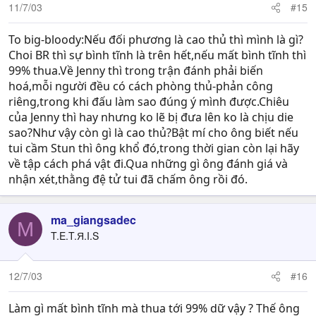
11/7/03
#15
To big-bloody:Nếu đối phương là cao thủ thì mình là gì?
Choi BR thì sự bình tĩnh là trên hết,nếu mất bình tĩnh thì
99% thua.Về Jenny thì trong trận đánh phải biến
hoá,mỗi người đều có cách phòng thủ-phản công
riêng,trong khi đấu làm sao đúng ý mình được.Chiêu
của Jenny thì hay nhưng ko lẽ bị đưa lên ko là chịu die
sao?Như vậy còn gì là cao thủ?Bật mí cho ông biết nếu
tui cầm Stun thì ông khổ đó,trong thời gian còn lại hãy
về tập cách phá vật đi.Qua những gì ông đánh giá và
nhận xét,thằng đệ tử tui đã chấm ông rồi đó.
ma_giangsadec
M
T.E.T.Я.I.S
12/7/03
#16
Làm gì mất bình tĩnh mà thua tới 99% dữ vậy ? Thế ông