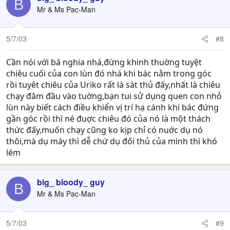
B
Mr & Ms Pac-Man
5/7/03
#8
Cần nói với bá nghia nhá,đừng khinh thuờng tuyệt
chiêu cuối của con lùn đó nhá khi bác nằm trong góc
rồi tuyêt chiêu của Uriko rất là sát thủ đấy,nhất là chiêu
chạy đâm đầu vào tuờng,bạn tui sử dụng quen con nhỏ
lùn này biết cách điều khiển vị trí hạ cánh khi bác đứng
gần góc rồi thì né đuợc chiêu đó của nó là một thách
thức đấy,muốn chạy cũng ko kịp chỉ có nuớc dụ nó
thôi,mà dụ máy thì dễ chứ dụ đối thủ của mình thì khó
lém
big_ bloody_ guy
B
Mr & Ms Pac-Man
5/7/03
#9