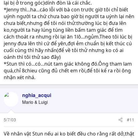
lại bị ở trong góc)dính đòn là cái chắc.
*Jenny thì...ha...cáo lỗi với bà con trước giờ tôi chỉ biết
uýnh người ta chứ chưa bao giờ bị người ta uýnh lại nên
chưa biết,nhưng để tôi nói thử:thường lúc bị đưa lên
ko,người ta hay lúng túng liền bấm tam giác để tìm
cách thoát ra nhưng rồi lại ăn 1lô...ngủm.Theo tôi lúc bị
jenny đưa lên thì cứ để yên,đợi ẻm chuẩn bị kết thúc cú
cuối cùng thì hãy nhấn(để về tôi thử nhưng ko có ai
oánh thì tôi thử sao đây)
*Stun thì có...có...nút tam giác không đó.Ông tham lam
quá,chỉ 8chieu cũng đủ chết em rồi,để tôi kể ra rồi ông
nhận xét nhá.
nghia_acqui
Mario & Luigi
5/7/03
#11
Về nhân vật Stun nếu ai ko biết đều cho rằng rất dở,thật