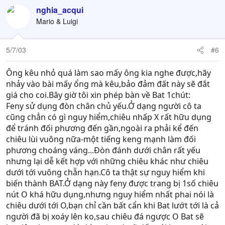
nghia_acqui
Mario & Luigi
5/7/03
#6
Ông kêu nhỏ quá làm sao mấy ông kia nghe được,hãy
nhảy vào bài mấy ổng mà kêu,bảo đảm đất này sẽ đắt
giá cho coi.Bây giờ tôi xin phép bàn về Bat 1chút:
Feny sử dụng đòn chân chủ yếu.Ở dạng người cô ta
cũng chẳn có gì nguy hiểm,chiêu nhấp X rất hữu dụng
để tránh đối phương đến gần,ngoài ra phải kể đến
chiêu lùi vuông nữa-một tiếng keng mạnh làm đối
phương choáng váng...Đòn đánh dưới chân rất yếu
nhưng lại dễ kết hợp với những chiêu khác như chiêu
dưới tới vuông chẵn hạn.Cô ta thật sự nguy hiểm khi
biến thành BAT.Ở dạng này feny được trang bị 1số chiêu
nút O khá hữu dụng,nhưng nguy hiểm nhất phai nói là
chiêu dưới tới O,bạn chỉ cần bất cẩn khi Bat lướt tới là cả
người đã bị xoáy lên ko,sau chiêu đá ngược O Bat sẽ