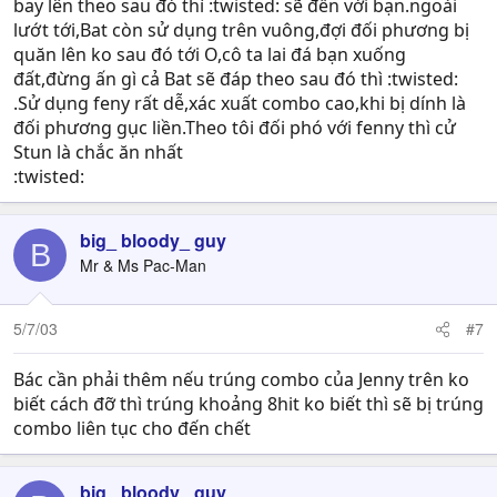
bay lên theo sau đó thì :twisted: sẽ đến với bạn.ngoài
lướt tới,Bat còn sử dụng trên vuông,đợi đối phương bị
quăn lên ko sau đó tới O,cô ta lai đá bạn xuống
đất,đừng ấn gì cả Bat sẽ đáp theo sau đó thì :twisted:
.Sử dụng feny rất dễ,xác xuất combo cao,khi bị dính là
đối phương gục liền.Theo tôi đối phó với fenny thì cử
Stun là chắc ăn nhất
:twisted:
big_ bloody_ guy
B
Mr & Ms Pac-Man
5/7/03
#7
Bác cần phải thêm nếu trúng combo của Jenny trên ko
biết cách đỡ thì trúng khoảng 8hit ko biết thì sẽ bị trúng
combo liên tục cho đến chết
big_ bloody_ guy