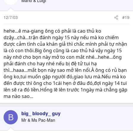
Mario & Luigi
12/7/03
#19
hehe...ê ma-giang ông có phải là cao thủ ko
dzậy...chà...trận đánh ngày 15 này nếu mà ko chiếm
được cảm tình của khán giả thì chắc mình phải tự nhận
là cò con thôi.Big ông cũng là cao thủ hả vậy ngày 15
này nhớ cho bọn này mở to con mắt nhé...hehe...ông
phải đánh cho hay nhé nếu bị đệ tử tui hạ
thì...haaa...mắt bọn này sao mở lên nổi.À ông có rủ bạn
ông ko,tui muốn gặp người đó,giao lưu mà.Nếu mà ko
đến được thì ông cho 1cái hẹn ở đâu đó,đợi ngày 14 tui
lên sẽ ra đó liền.Hổng lẽ lên trước 1ngày mà chẳng gặp
ma nào sao...
big_ bloody_ guy
B
Mr & Ms Pac-Man