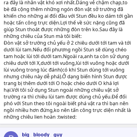
ra đây là nhân vật khó xơi nhất.Dáng vẻ chậm chạp,to
bè đã cộng thêm những ngón đòn vật sở trường đã
khiến cho những ai đối đầu với Stun đều ko dám tới gần
hoặc tấn công trực diện.Lợi thế về sức nặng cũng đã
giúp Stun thoát được những đòn trên ko.Sau đây là
những chiêu của Stun mà tôi biết:
Đòn vật sở trường chủ yếu ở 2 chiêu dưới tới tam và tới
dưới lùi tam.Nếu đối phương ngồi Stun sẽ dùng chéo
tam hoặc lùi tới dưới tam.Ngoài ra,anh ta còn sử dụng
chiêu dưới tới X,dưới tới vuông,lùi tới vuông hoặc dưới
lùi vuông trong lúc đánh(có khi Stun dùng tới vuông
nhưng chiêu này dễ phá).Ở dạng biến hình Stun được
trang bị thêm dưới tới O hoặc chéo dưới O khá lợi
hại.Với tôi sử dụng Stun ngoài những chiêu vật sở
trường ra thì chiêu lùi tam được dùng chủ yếu.Để đối
phó với Stun theo tôi ngoài biết phá vật ra thì bạn nên
ngồi nhiều hơn đứng,ko nên tấn công trực diện nhất là
những chiêu lien hoàn :twisted:
big_ bloody_ guy