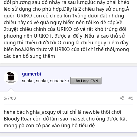
đối phương sau đó nhảy ra sau lưng,lúc này phải khéo
léo sử dụng cho phù hợp.Đây là 2 chiêu hay sử dụng,À
quên URIKO còn có chiêu lộn 1vòng dưới đất nhưng
chiêu này có vẻ quá nguy hiểm nên tôi ko đề cập.Về
2tuyệt chiêu chính của URIKO có vẻ rất khó trúng đối
phương nên URIKO ít được ai để ý .Nếu là cao thủ sử
dụng thì chiêu dưới tới O cũng là chiêu nguy hiểm đầy
biến hoá.Kiến thức về URIKO của tôi chỉ thế thôi,mong
các bạn bổ sung thêm
gamerbi
snake, snake, snaaaake
Lão Làng GVN
5/7/03
#5
hehe bác Nghia_acquy ơi tui chỉ là newbie thôi chơi
Bloody Roar còn dở lắm sao mà set cho ông được.Rất
mong pà con cô pác vào ủng hộ tiểu đệ