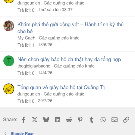
dungcudien
Các quảng cáo khác
Thứ sáu lúc 08:37
Trả lời
0
Khám phá thế giới động vật – Hành trình kỳ thú
cho bé
My Sach
Các quảng cáo khác
13/6/26
Trả lời
1
Nên chọn giày bảo hộ da thật hay da tổng hợp
T
thegioigiaybaoho
Các quảng cáo khác
14/4/26
Trả lời
0
Tổng quan về giày bảo hộ tại Quảng Trị
dungcudien
Các quảng cáo khác
29/7/26
Trả lời
0
Facebook
X
Bluesky
LinkedIn
Reddit
Pinterest
Tumblr
WhatsApp
Email
Li
Share:
Bloody Roar