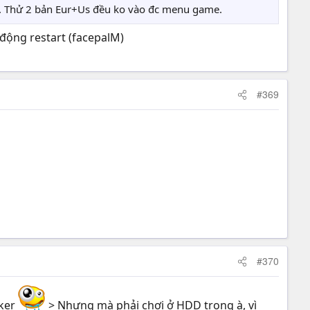
c. Thử 2 bản Eur+Us đều ko vào đc menu game.
 động restart (facepalM)
#369
#370
lker
> Nhưng mà phải chơi ở HDD trong à, vì