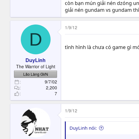
còn bạn mún giải nén dzóng unch
giải nén gundam vs gundam thì 
1/9/12
D
tình hình là chưa có game gì mớ
DuyLinh
The Warrior of Light
Lão Làng GVN
9/7/02
2,200
7
1/9/12
DuyLinh nói: