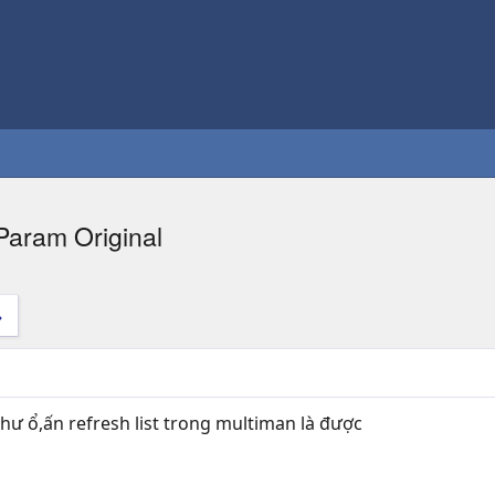
Param Original
 hư ổ,ấn refresh list trong multiman là được