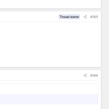
#365
Thread starter
#366