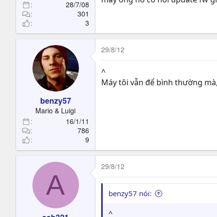
28/7/08
301
3
29/8/12
^
Máy tôi vẫn để bình thường mà,
benzy57
Mario & Luigi
16/1/11
786
9
29/8/12
A
benzy57 nói:
^