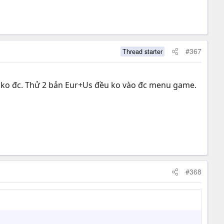
#367
Thread starter
à ko đc. Thử 2 bản Eur+Us đều ko vào đc menu game.
#368