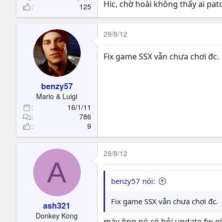
Hic, chờ hoài không thấy ai pa
125
29/8/12
Fix game SSX vẫn chưa chơi đc.
benzy57
Mario & Luigi
16/1/11
786
9
29/8/12
A
benzy57 nói:
Fix game SSX vẫn chưa chơi đc.
ash321
Donkey Kong
máy ông nó có hỏi update fw gì