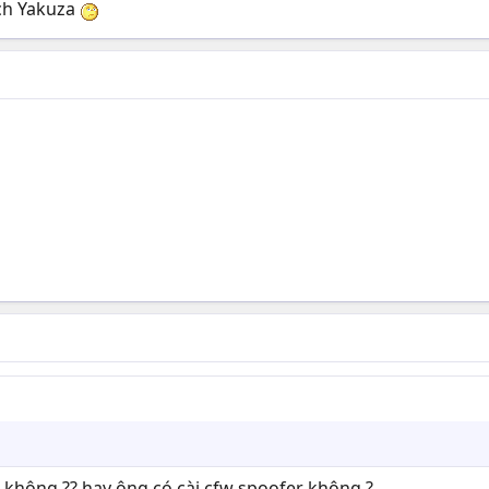
tch Yakuza
 không ?? hay ông có cài cfw spoofer không ?