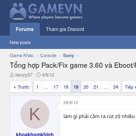
Forums
Tham gia Discord
New posts
Game Khác
Console
Sony
Tổng hợp Pack/Fix game 3.60 và Eboot/
T
N
benzy57
4/8/12
h
g
Trước
1
…
17
18
19
20
21
…
24
Tiếp
r
à
e
y
a
g
29/8/12
d
ử
K
s
i
làm gì phải cắm ra rút zô nhiều
t
a
r
khoakhomkhinh