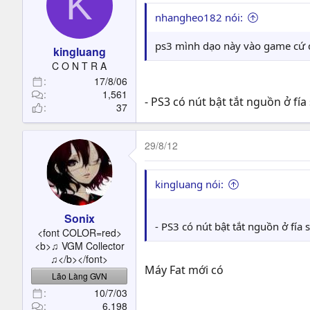
K
nhangheo182 nói:
ps3 mình dạo này vào game cứ đ
kingluang
C O N T R A
17/8/06
1,561
- PS3 có nút bật tắt nguồn ở f
37
29/8/12
kingluang nói:
Sonix
- PS3 có nút bật tắt nguồn ở fí
<font COLOR=red>
<b>♫ VGM Collector
♫</b></font>
Máy Fat mới có
Lão Làng GVN
10/7/03
6,198