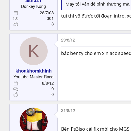
ash321
Máy tôi vẫn để bình thường mà,
Donkey Kong
28/7/08
tui thì vô được tới đoạn intro,
301
3
29/8/12
K
bác benzy cho em xin acc speed
khoakhomkhinh
Youtube Master Race
8/8/12
9
0
31/8/12
Bên Ps3iso cái fix mới cho MGS