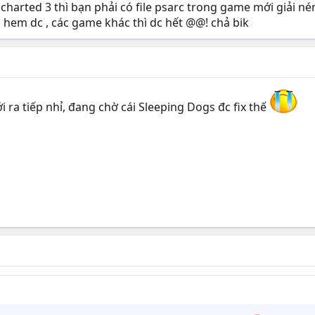
arted 3 thì bạn phải có file psarc trong game mới giải nén 
hem dc , các game khác thì dc hết @@! chả bik
i ra tiếp nhỉ, đang chờ cái Sleeping Dogs đc fix thế