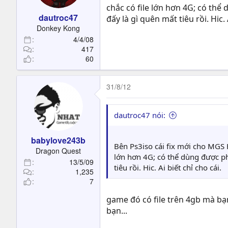
chắc có file lớn hơn 4G; có thể
dautroc47
đấy là gì quên mất tiêu rồi. Hic. 
Donkey Kong
4/4/08
417
60
31/8/12
dautroc47 nói:
babylove243b
Bên Ps3iso cái fix mới cho MGS
Dragon Quest
lớn hơn 4G; có thể dùng được ph
13/5/09
tiêu rồi. Hic. Ai biết chỉ cho cái.
1,235
7
game đó có file trên 4gb mà bạn
bạn...