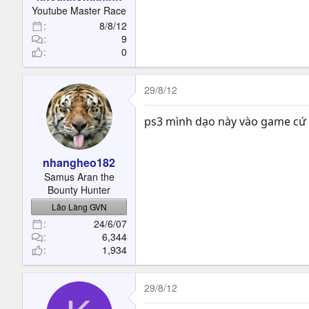
t
Youtube Master Race
e
8/8/12
r
9
0
29/8/12
ps3 mình dạo này vào game cứ 
nhangheo182
Samus Aran the
Bounty Hunter
Lão Làng GVN
24/6/07
6,344
1,934
29/8/12