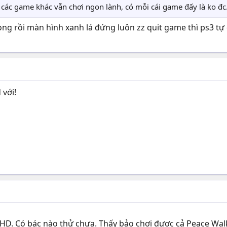
 các game khác vẫn chơi ngon lành, có mỗi cái game đấy là ko đ
 xong rồi màn hình xanh lá đứng luôn zz quit game thì ps3 tự
 với!
 HD. Có bác nào thử chưa. Thấy bảo chơi được cả Peace Wa