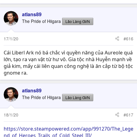
atlans89
The Pride of Hiigara
Lão Làng GVN
17/1/20
#616
Cái Liberl Ark nó bá chắc vì quyền năng của Aureole quá
lớn, tạo ra vạn vật từ hư vô. Gia tộc nhà Huyễn mạnh về
giả kim, mấy cái liên quan công nghệ là ăn cắp từ bộ tộc
gnome ra.
atlans89
The Pride of Hiigara
Lão Làng GVN
18/1/20
#617
https://store.steampowered.com/app/991270/The_Lege
nd_of_Heroes_Trails_of_Cold_Steel_III/