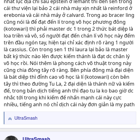
nhất lục địa chỉ sau epstein ở lemant thì đến sen trong
cái thư viện lại bảo 2 cái nhà máy xịn nhất là reinford ở
erebonia và cái nhà máy ở calvard. Trong ao bracer ling
cũng nói là để đạt đến lí trong võ học phương đông
(kotowari) thì phải master dc 1 trong 2 thức bát diệp là
loa triền và vô, số người đạt đến chán lí võ học này đếm
trên đầu ngón tay, hiện tại chỉ xác định rõ ràng 1 người
là cassius. Còn trong sen 1 thì laura lại bảo là master
bất kỳ thức nào lên được kiếm thánh là đạt dc chân lý
võ học rồi. Nói thêm là phong cách võ thuật trong này
cũng chia đông tây rõ ràng. Bên phía đông mà đại diện
là bát diệp thì đỉnh cao võ học là lí (kotowari) còn bên
tây thì theo đường Tu La, 2 đại diện là thánh nữ và kiếm
đế, trong bản dịch tiếng anh thì đạo tu la ko bao giờ dc
nhắc tới trong khi kiếm đế nhấn mạnh cái này cực
nhiều, tiếng anh nó chỉ dịch cái này đơn giản là my path
UltraSmash
R
e
a
c
UltraSmash