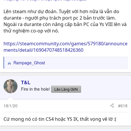
Lên steam như dự đoán. Tuyệt vời hơn nữa là vẫn do
durante - người phụ trách port pc 2 bản trước làm.
Ngoài ra durante còn nâng cấp bản PC của Ys VIII lên và
thử nghiệm co-op với nó.
https://steamcommunity.com/games/579180/announce
ments/detail/1690470748518426360
Rampage_Ghost
R
e
a
c
T&L
t
Fire in the hole!
Lão Làng GVN
i
o
n
18/1/20
#618
s
:
Cứ mong nó có tin CS4 hoặc YS IX, thất vọng vê lờ :(