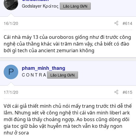
t
Godslayer Κράτος
Lão Làng GVN
i
o
n
16/1/20
#614
s
:
Cái nhà máy 13 của ouroboros giống như đi trước công
nghệ của thằng khác vài trăm năm vậy, chả biết có đào
bới gì tech của ancient zemurian không
pham_minh_thang
P
C O N T R A
Lão Làng GVN
17/1/20
#615
Với cái giả thiết minh chủ nói mấy trang trước thì dễ thế
lắm. Nhưng xét về công nghệ thì cái văn minh liberl ark
mới đúng là thấy choáng ngợp. Ao boss cũng dòng dõi
gia toc giữ bảo vật huyễn mà tech vẫn ko thấy ngon
như ở sora