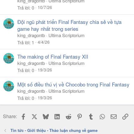
king_dragontb
Ultima Scriptorium
10/7/26
Trả lời
0
Đội ngũ phát triển Final Fantasy chia sẻ về tựa
game hay nhất trong series
king_dragontb
Ultima Scriptorium
4/4/26
Trả lời
1
The making of Final Fantasy XII
king_dragontb
Ultima Scriptorium
19/3/26
Trả lời
0
Một số điều thú vị về Chocobo trong Final Fantasy
king_dragontb
Ultima Scriptorium
19/3/26
Trả lời
0
Facebook
X
Bluesky
LinkedIn
Reddit
Pinterest
Tumblr
WhatsApp
Email
Li
Share:
Tin tức - Giới thiệu - Thảo luận chung về game