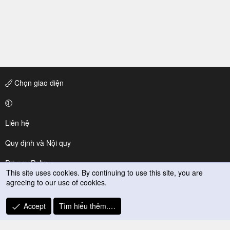
Chọn giao diện
Liên hệ
Quy định và Nội quy
Privacy Policy
This site uses cookies. By continuing to use this site, you are
agreeing to our use of cookies.
Trợ giúp
R
Accept
Tìm hiểu thêm.…
S
S