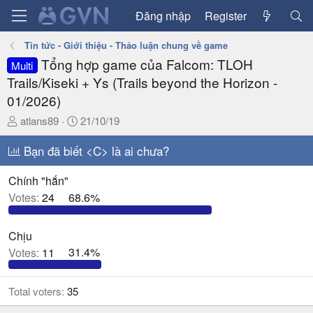
Đăng nhập
Register
Tin tức - Giới thiệu - Thảo luận chung về game
Tổng hợp game của Falcom: TLOH
Multi
Trails/Kiseki + Ys (Trails beyond the Horizon -
01/2026)
T
N
atlans89
21/10/19
h
g
r
Bạn đã biết <C> là ai chưa?
à
e
y
a
g
Chính "hắn"
d
ử
Votes:
24
68.6%
s
i
t
Chịu
a
Votes:
11
31.4%
r
t
e
Total voters
35
r