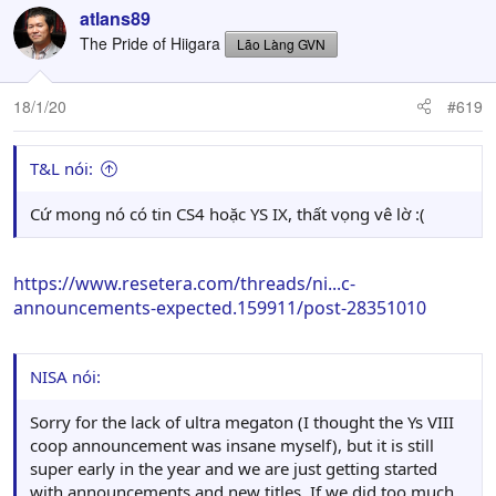
atlans89
The Pride of Hiigara
Lão Làng GVN
18/1/20
#619
T&L nói:
Cứ mong nó có tin CS4 hoặc YS IX, thất vọng vê lờ :(
https://www.resetera.com/threads/ni...c-
announcements-expected.159911/post-28351010
NISA nói:
Sorry for the lack of ultra megaton (I thought the Ys VIII
coop announcement was insane myself), but it is still
super early in the year and we are just getting started
with announcements and new titles. If we did too much