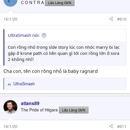
C O N T R A
Lão Làng GVN
16/1/20
#610
UltraSmash nói:
Con rồng nhỏ trong sìde story lúc con nhóc marry bị lạc
gặp ở krone path có liên quan gì tới con rồng lớn ở sora
2 không nhỉ?
Cha con, tên con rồng nhỏ là baby ragnard
UltraSmash
R
e
a
c
atlans89
t
The Pride of Hiigara
Lão Làng GVN
i
o
n
16/1/20
#611
s