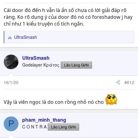
:
Cái door đó đến h vẫn là ẩn số chưa có lời giải đáp rõ
ràng. Ko rõ dụng ý của door đó nó có foreshadow j hay
chỉ như 1 kiểu truyện cổ tích ngắn.
UltraSmash
R
e
a
c
UltraSmash
t
Godslayer Κράτος
Lão Làng GVN
i
o
n
16/1/20
#612
s
:
Vậy là viên ngọc là do con rồng nhỏ nó cho
pham_minh_thang
P
C O N T R A
Lão Làng GVN