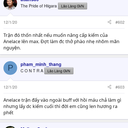
The Pride of Hiigara
Lão Làng GVN
12/1/20
#602
Trận đó thốn nhất nếu muốn nâng cấp kiếm của
Anelace lên max. Đợt làm đc thở phào nhẹ nhõm mãn
nguyện.
pham_minh_thang
P
C O N T R A
Lão Làng GVN
12/1/20
#603
Anelace trận đấy vào ngoài buff với hồi máu chả làm gì
nhưng lấy dc kiếm cuối thì đời em cũng len hương ra
phết