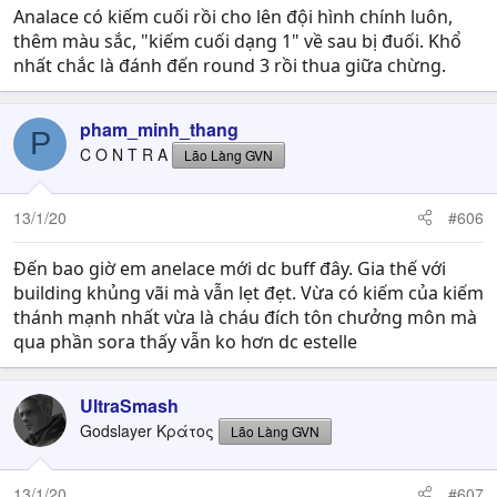
:
Analace có kiếm cuối rồi cho lên đội hình chính luôn,
thêm màu sắc, "kiếm cuối dạng 1" về sau bị đuối. Khổ
nhất chắc là đánh đến round 3 rồi thua giữa chừng.
pham_minh_thang
P
C O N T R A
Lão Làng GVN
13/1/20
#606
Đến bao giờ em anelace mới dc buff đây. Gia thế với
building khủng vãi mà vẫn lẹt đẹt. Vừa có kiếm của kiếm
thánh mạnh nhất vừa là cháu đích tôn chưởng môn mà
qua phần sora thấy vẫn ko hơn dc estelle
UltraSmash
Godslayer Κράτος
Lão Làng GVN
13/1/20
#607