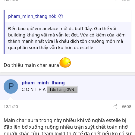
pham_minh_thang nói:
Đến bao giờ em anelace mới dc buff đây. Gia thế với
building khủng vãi mà vẫn lẹt đẹt. Vừa có kiếm của kiếm
thánh mạnh nhất vừa là cháu đích tôn chưởng môn mà
qua phần sora thấy vẫn ko hơn dc estelle
Do thiếu main char aura
pham_minh_thang
P
C O N T R A
Lão Làng GVN
13/1/20
#608
Main char aura trong này nhiều khi vô nghĩa estelle bị
đập lên bờ xuống ruộng nhiều trận suýt chết toàn nhờ
người khác cứu, team loyld thực tế đã chết nếu ko có sự