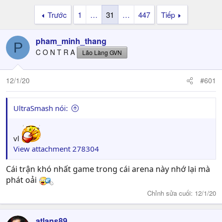
Trước
1
…
31
…
447
Tiếp
pham_minh_thang
P
C O N T R A
Lão Làng GVN
12/1/20
#601
UltraSmash nói:
vl
View attachment 278304
Cái trận khó nhất game trong cái arena này nhớ lại mà
phát oải
Chỉnh sửa cuối:
12/1/20
atlans89