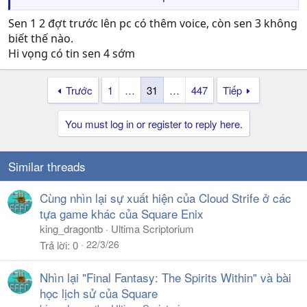
https://steamcommunity.com/games/579180/announce
Sen 1 2 đợt trước lên pc có thêm voice, còn sen 3 không
ments/detail/1690470748518426360
biết thế nào.
Hi vọng có tin sen 4 sớm
Trước
1
…
31
…
447
Tiếp
You must log in or register to reply here.
Similar threads
Cùng nhìn lại sự xuất hiện của Cloud Strife ở các
tựa game khác của Square Enix
king_dragontb
Ultima Scriptorium
22/3/26
Trả lời
0
Nhìn lại "Final Fantasy: The Spirits Within" và bài
học lịch sử của Square