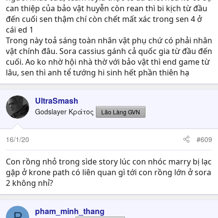
can thiệp của bảo vật huyễn còn rean thì bi kịch từ đầu
đến cuối sen thậm chí còn chết mất xác trong sen 4 ở
cái ed 1
Trong này toả sáng toàn nhân vật phụ chứ có phải nhân
vật chính đâu. Sora cassius gánh cả quốc gia từ đầu đến
cuối. Ao ko nhờ hội nhà thờ với bảo vật thì end game từ
lâu, sen thì anh tể tướng hi sinh hết phần thiên hạ
UltraSmash
Godslayer Κράτος
Lão Làng GVN
16/1/20
#609
Con rồng nhỏ trong sìde story lúc con nhóc marry bị lạc
gặp ở krone path có liên quan gì tới con rồng lớn ở sora
2 không nhỉ?
pham_minh_thang
P