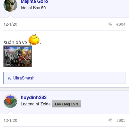
Majima Gorō
Idol of Box 50
12/1/20
#604
Xuân đã về
.
UltraSmash
R
e
a
c
huydinh282
t
Legend of Zelda
Lão Làng GVN
i
o
n
12/1/20
#605
s