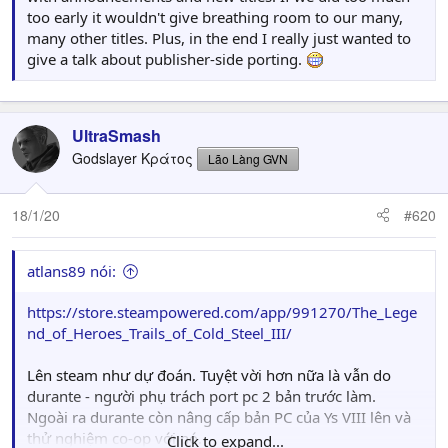
too early it wouldn't give breathing room to our many,
many other titles. Plus, in the end I really just wanted to
give a talk about publisher-side porting.
UltraSmash
Godslayer Κράτος
Lão Làng GVN
18/1/20
#620
atlans89 nói:
https://store.steampowered.com/app/991270/The_Lege
nd_of_Heroes_Trails_of_Cold_Steel_III/
Lên steam như dự đoán. Tuyệt vời hơn nữa là vẫn do
durante - người phụ trách port pc 2 bản trước làm.
Ngoài ra durante còn nâng cấp bản PC của Ys VIII lên và
thử nghiệm co-op với nó.
Click to expand...