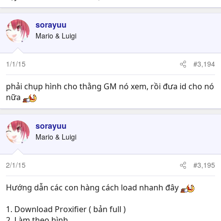
sorayuu
Mario & Luigi
1/1/15
#3,194
phải chụp hình cho thằng GM nó xem, rồi đưa id cho nó
nữa
sorayuu
Mario & Luigi
2/1/15
#3,195
Hướng dẫn các con hàng cách load nhanh đây
1. Download Proxifier ( bản full )
2. Làm theo hình