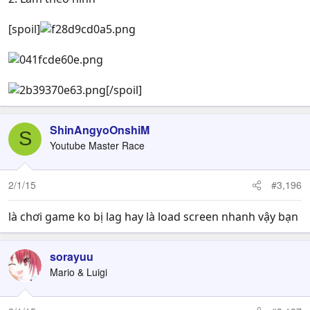
[spoil]
[/spoil]
ShinAngyoOnshiM
S
Youtube Master Race
2/1/15
#3,196
là chơi game ko bị lag hay là load screen nhanh vậy bạn
sorayuu
Mario & Luigi