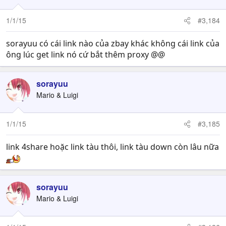
1/1/15
#3,184
sorayuu có cái link nào của zbay khác không cái link của
ông lúc get link nó cứ bắt thêm proxy @@
sorayuu
Mario & Luigi
1/1/15
#3,185
link 4share hoặc link tàu thôi, link tàu down còn lâu nữa
sorayuu
Mario & Luigi