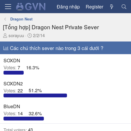
Đăng nhập
Register
Dragon Nest
[Tổng hợp] Dragon Nest Private Sever
T
N
sorayuu
2/2/14
h
g
r
Các chú thích sever nào trong 3 cái dưới ?
à
e
y
a
g
SOXDN
d
ử
Votes:
7
16.3%
s
i
t
SOXDN2
a
Votes:
22
51.2%
r
t
e
BlueDN
r
Votes:
14
32.6%
Total voters
43