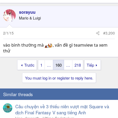
sorayuu
Mario & Luigi
2/1/15
#3,200
vào bình thường mà
, vấn đề gì teamview ta xem
thử
Trước
1
…
160
…
218
Tiếp
You must log in or register to reply here.
Similar threads
Câu chuyện về 3 thiếu niên vượt mặt Square và
dịch Final Fantasy V sang tiếng Anh