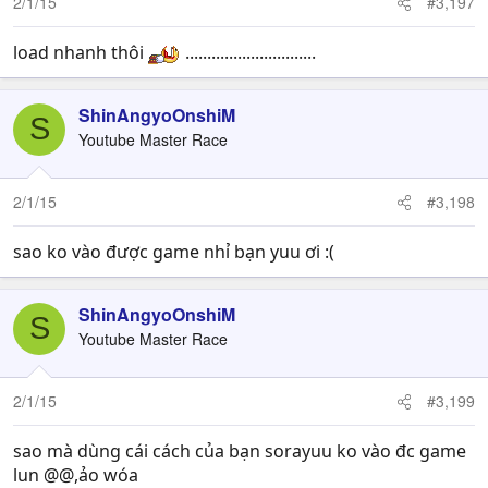
2/1/15
#3,197
load nhanh thôi
..............................
ShinAngyoOnshiM
S
Youtube Master Race
2/1/15
#3,198
sao ko vào được game nhỉ bạn yuu ơi :(
ShinAngyoOnshiM
S
Youtube Master Race
2/1/15
#3,199
sao mà dùng cái cách của bạn sorayuu ko vào đc game
lun @@,ảo wóa