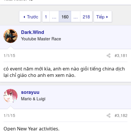
Trước
1
…
160
…
218
Tiếp
Dark.Wind
Youtube Master Race
1/1/15
#3,181
có event năm mới kìa, anh em nào giỏi tiếng china dịch
lại chỉ giáo cho anh em xem nào.
sorayuu
Mario & Luigi
1/1/15
#3,182
Open New Year activities.