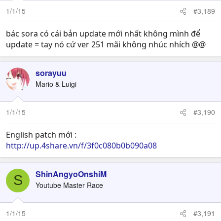
1/1/15
#3,189
bác sora có cái bản update mới nhất không mình để
update = tay nó cứ ver 251 mãi không nhúc nhích @@
sorayuu
Mario & Luigi
1/1/15
#3,190
English patch mới :
http://up.4share.vn/f/3f0c080b0b090a08
ShinAngyoOnshiM
S
Youtube Master Race
1/1/15
#3,191