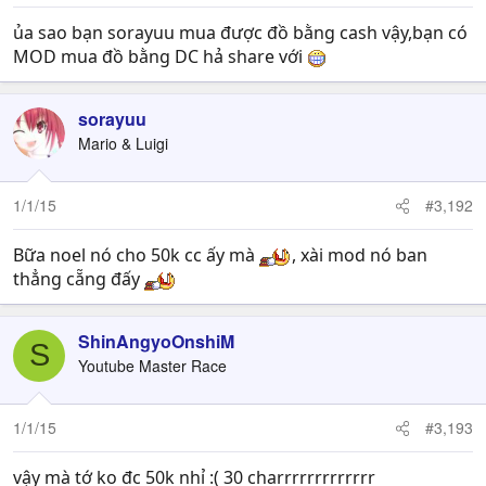
ủa sao bạn sorayuu mua được đồ bằng cash vậy,bạn có
MOD mua đồ bằng DC hả share với
sorayuu
Mario & Luigi
1/1/15
#3,192
Bữa noel nó cho 50k cc ấy mà
, xài mod nó ban
thẳng cẵng đấy
ShinAngyoOnshiM
S
Youtube Master Race
1/1/15
#3,193
vậy mà tớ ko đc 50k nhỉ :( 30 charrrrrrrrrrrrr