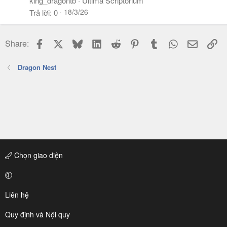
king_dragontb
Ultima Scriptorium
18/3/26
Trả lời
0
Facebook
X
Bluesky
LinkedIn
Reddit
Pinterest
Tumblr
WhatsApp
Email
Li
Share:
Dragon Nest
Chọn giao diện
Liên hệ
Quy định và Nội quy