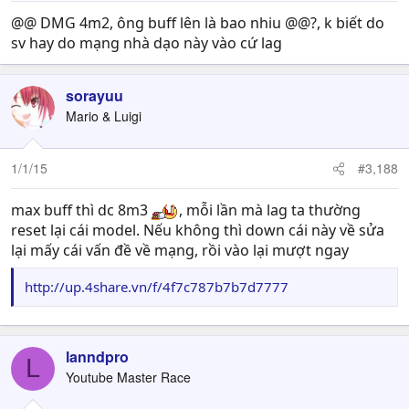
@@ DMG 4m2, ông buff lên là bao nhiu @@?, k biết do
sv hay do mạng nhà dạo này vào cứ lag
sorayuu
Mario & Luigi
1/1/15
#3,188
max buff thì dc 8m3
, mỗi lần mà lag ta thường
reset lại cái model. Nếu không thì down cái này về sửa
lại mấy cái vấn đề về mạng, rồi vào lại mượt ngay
http://up.4share.vn/f/4f7c787b7b7d7777
lanndpro
L
Youtube Master Race