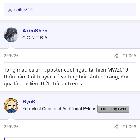
seifer819
R
e
a
c
AkiraShen
t
C O N T R A
i
o
n
29/5/26
#1,005
s
:
Tông màu cá tính, poster cool ngầu tái hiện MW2019
thởu nào. Cốt truyện có setting bối cảnh rõ ràng, đọc
qua là phê liền. Dứt thôi anh em ạ.
RyuK
You Must Construct Additional Pylons
Lão Làng GVN
29/5/26
#1,006