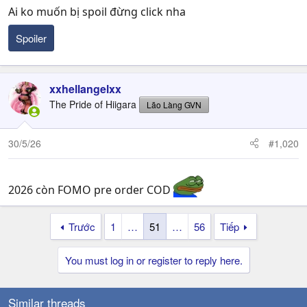
Ai ko muốn bị spoil đừng click nha
Spoiler
xxhellangelxx
The Pride of Hiigara
Lão Làng GVN
30/5/26
#1,020
2026 còn FOMO pre order COD
Trước
1
…
51
…
56
Tiếp
You must log in or register to reply here.
Similar threads