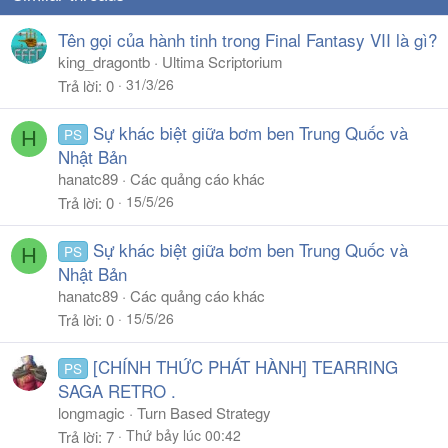
Tên gọi của hành tinh trong Final Fantasy VII là gì?
king_dragontb
Ultima Scriptorium
31/3/26
Trả lời
0
Sự khác biệt giữa bơm ben Trung Quốc và
PS
H
Nhật Bản
hanatc89
Các quảng cáo khác
15/5/26
Trả lời
0
Sự khác biệt giữa bơm ben Trung Quốc và
PS
H
Nhật Bản
hanatc89
Các quảng cáo khác
15/5/26
Trả lời
0
[CHÍNH THỨC PHÁT HÀNH] TEARRING
PS
SAGA RETRO .
longmagic
Turn Based Strategy
Thứ bảy lúc 00:42
Trả lời
7