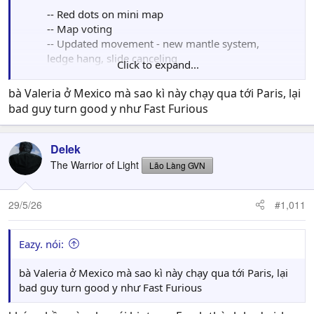
-- Red dots on mini map
-- Map voting
-- Updated movement - new mantle system,
ledge hang, slide canceling
Click to expand...
-- Theater mode
-- No bloom
bà Valeria ở Mexico mà sao kì này chạy qua tới Paris, lại
-- 12 6v6 maps, plus Gunfight & Big War
bad guy turn good y như Fast Furious
-- Classic Prestige
-- Classic Perk system
-- Operator & streaks per loadout
Delek
pic.twitter.com/QLN2ZmuNKZ
The Warrior of Light
Lão Làng GVN
— CharlieIntel (@charlieINTEL)
May 28, 2026
29/5/26
#1,011
Eazy. nói:
bà Valeria ở Mexico mà sao kì này chạy qua tới Paris, lại
bad guy turn good y như Fast Furious