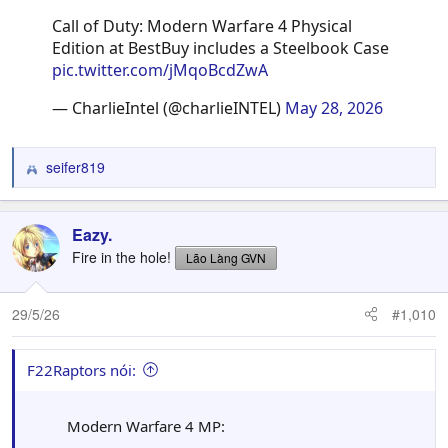
Call of Duty: Modern Warfare 4 Physical
Edition at BestBuy includes a Steelbook Case
pic.twitter.com/jMqoBcdZwA
— CharlieIntel (@charlieINTEL)
May 28, 2026
seifer819
R
e
a
c
Eazy.
t
Fire in the hole!
Lão Làng GVN
i
o
n
29/5/26
#1,010
s
:
F22Raptors nói:
Modern Warfare 4 MP: