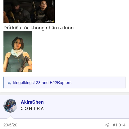
Đổi kiểu tóc không nhận ra luôn
kingofkings123
and
F22Raptors
R
e
a
c
AkiraShen
t
C O N T R A
i
o
n
29/5/26
#1,014
s