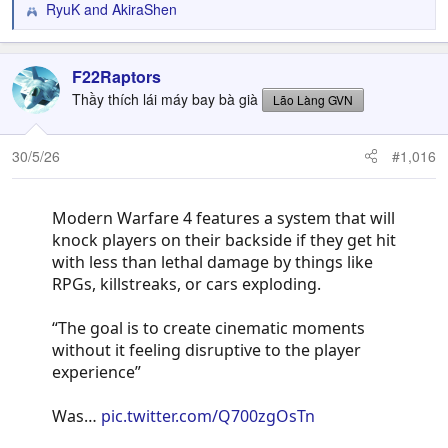
RyuK
and
AkiraShen
R
e
a
c
F22Raptors
t
Thầy thích lái máy bay bà già
Lão Làng GVN
i
o
n
30/5/26
#1,016
s
:
Modern Warfare 4 features a system that will
knock players on their backside if they get hit
with less than lethal damage by things like
RPGs, killstreaks, or cars exploding.
“The goal is to create cinematic moments
without it feeling disruptive to the player
experience”
Was…
pic.twitter.com/Q700zgOsTn