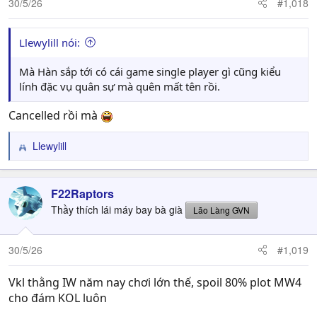
30/5/26
#1,018
Llewylill nói:
Mà Hàn sắp tới có cái game single player gì cũng kiểu
lính đặc vụ quân sự mà quên mất tên rồi.
Cancelled rồi mà
Llewylill
R
e
a
c
F22Raptors
t
Thầy thích lái máy bay bà già
Lão Làng GVN
i
o
n
30/5/26
#1,019
s
:
Vkl thằng IW năm nay chơi lớn thế, spoil 80% plot MW4
cho đám KOL luôn