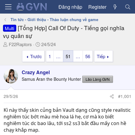
Đăng nhập
Register
Tin tức - Giới thiệu - Thảo luận chung về game
[Tổng Hợp] Call Of Duty - Tiếng gọi nghĩa
Multi
vụ quân sự
T
N
F22Raptors
24/5/24
h
g
Trước
1
…
51
…
56
Tiếp
r
à
e
y
a
g
Crazy Angel
d
ử
Samus Aran the Bounty Hunter
Lão Làng GVN
s
i
t
a
29/5/26
#1,001
r
t
Kì này thấy skin củng bản Vault dạng cũng style realistic
e
nghiêm túc bớt màu mè hoa lá hẹ, cơ mà ko biết
r
nghiêm túc dc bao lâu, tới ss2 ss3 bắt đầu mấy con hề
chạy khắp map.