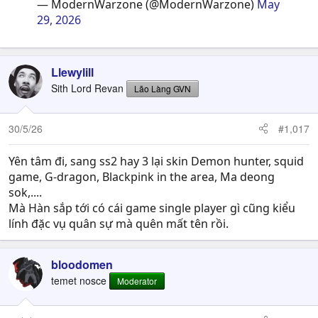
— ModernWarzone (@ModernWarzone)
May
29, 2026
Llewylill
Sith Lord Revan
Lão Làng GVN
30/5/26
#1,017
Yên tâm đi, sang ss2 hay 3 lại skin Demon hunter, squid
game, G-dragon, Blackpink in the area, Ma deong
sok,....
Mà Hàn sắp tới có cái game single player gì cũng kiểu
lính đặc vụ quân sự mà quên mất tên rồi.
bloodomen
temet nosce
Moderator