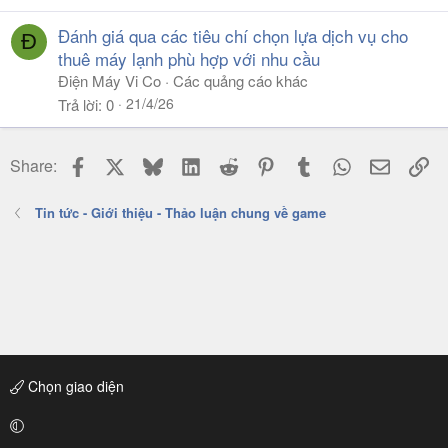
Đánh giá qua các tiêu chí chọn lựa dịch vụ cho
Đ
thuê máy lạnh phù hợp với nhu cầu
Điện Máy Vi Co
Các quảng cáo khác
21/4/26
Trả lời
0
Facebook
X
Bluesky
LinkedIn
Reddit
Pinterest
Tumblr
WhatsApp
Email
Li
Share:
Tin tức - Giới thiệu - Thảo luận chung về game
Chọn giao diện