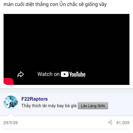
màn cuối diệt thằng con Ủn chắc sẽ giống vầy
F22Raptors
Thầy thích lái máy bay bà già
Lão Làng GVN
29/5/26
#1,009