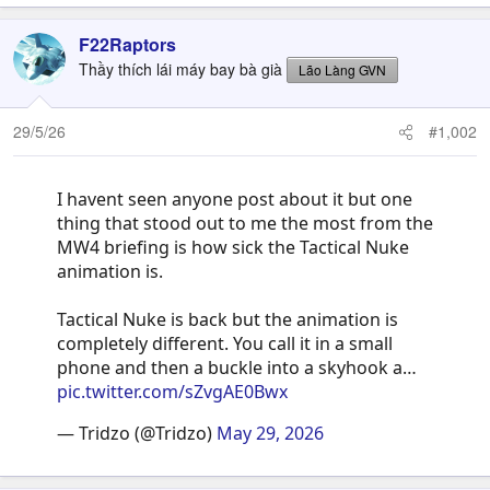
F22Raptors
Thầy thích lái máy bay bà già
Lão Làng GVN
29/5/26
#1,002
I havent seen anyone post about it but one
thing that stood out to me the most from the
MW4 briefing is how sick the Tactical Nuke
animation is.
Tactical Nuke is back but the animation is
completely different. You call it in a small
phone and then a buckle into a skyhook a…
pic.twitter.com/sZvgAE0Bwx
— Tridzo (@Tridzo)
May 29, 2026