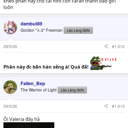
khéo phần này cho cái hint con Farah thành bad girl
luôn
dambut89
Gordon "λ-2" Freeman
Lão Làng GVN
29/5/26
#1,012
Phần này đc bắn hàn xẻng à! Quá đã!
Fallen_Bep
The Warrior of Light
Lão Làng GVN
29/5/26
#1,013
Ôi Valeria đây hả