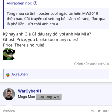
AkiraShen nói:
Tông màu cá tính, poster cool ngầu tái hiện MW2019
thởu nào. Cốt truyện có setting bối cảnh rõ ràng, đọc qua
là phê liền. Dứt thôi anh em ạ.
Kỳ này anh Giá Cả đấu tay đôi với anh Ma Mị à?
Ghost: Price, you broke too many rules!
Price: There's no rule!
Chỉnh sửa cuối:
29/5/26
AkiraShen
R
e
a
c
WarCyber01
t
Mega Man
Lão Làng GVN
i
o
n
29/5/26
#1,007