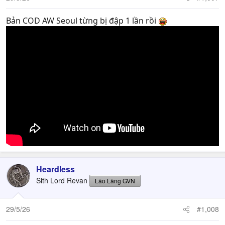
s
:
Bản COD AW Seoul từng bị đập 1 lần rồi
Heardless
Sith Lord Revan
Lão Làng GVN
29/5/26
#1,008