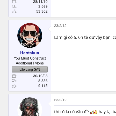
28/11/10
3,569
53,302
23/2/12
Làm gì có 5, 6h tệ dữ vậy bạn,
Haotakua
You Must Construct
Additional Pylons
Lão Làng GVN
30/10/08
8,836
9,115
23/2/12
thì rõ là có vấn đề
hay tại 