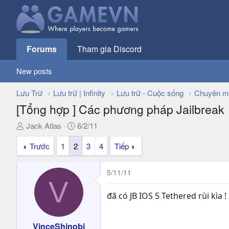
Forums
Tham gia Discord
New posts
Lưu Trữ
Lưu trữ | Infinity
Lưu trữ - Cuộc sống
Chuyên m
[Tổng hợp ] Các phương pháp Jailbreak
T
N
Jack Atlas
6/2/11
h
g
Trước
1
2
3
4
Tiếp
r
à
e
y
a
g
5/11/11
d
ử
V
s
i
đã có JB IOS 5 Tethered rùi kìa 
t
a
r
VinceShinobi