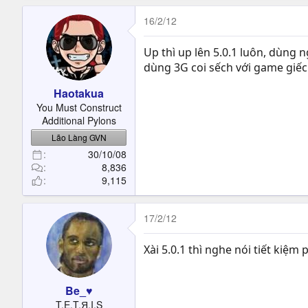
16/2/12
Up thì up lên 5.0.1 luôn, dùng 
dùng 3G coi sếch với game giếc t
Haotakua
You Must Construct
Additional Pylons
Lão Làng GVN
30/10/08
8,836
9,115
17/2/12
Xài 5.0.1 thì nghe nói tiết kiệ
Be_♥
T.E.T.Я.I.S