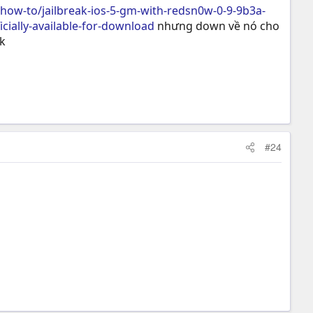
/how-to/jailbreak-ios-5-gm-with-redsn0w-0-9-9b3a-
cially-available-for-download
nhưng down về nó cho
nk
#24