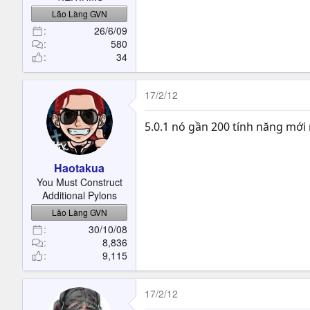
Lão Làng GVN
26/6/09
580
34
17/2/12
5.0.1 nó gần 200 tính năng mới 
Haotakua
You Must Construct
Additional Pylons
Lão Làng GVN
30/10/08
8,836
9,115
17/2/12