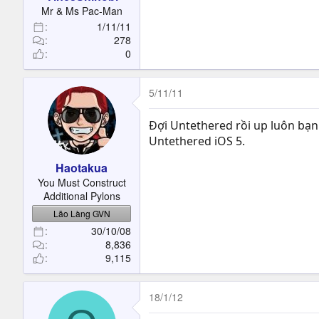
t
Mr & Ms Pac-Man
e
1/11/11
r
278
0
5/11/11
Đợi Untethered rồi up luôn bạn 
Untethered iOS 5.
Haotakua
You Must Construct
Additional Pylons
Lão Làng GVN
30/10/08
8,836
9,115
18/1/12