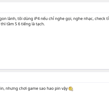
ngon lành, tôi dùng iP4 nếu chỉ nghe gọi, nghe nhạc, check t
hì tầm 5 6 tiếng là tạch.
m pin, nhưng chơi game sao hao pin vậy