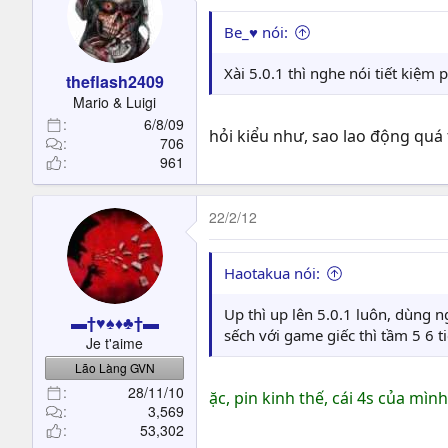
Be_♥ nói:
Xài 5.0.1 thì nghe nói tiết kiệm
theflash2409
Mario & Luigi
6/8/09
hỏi kiểu như, sao lao động quá
706
961
22/2/12
Haotakua nói:
Up thì up lên 5.0.1 luôn, dùng n
▬†♥♠♦♣†▬
sếch với game giếc thì tầm 5 6 ti
Je t'aime
Lão Làng GVN
28/11/10
ặc, pin kinh thế, cái 4s của mình,
3,569
53,302