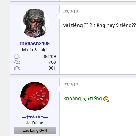
22/2/12
vài tiếng ?? 2 tiếng hay 9 tiếng?
theflash2409
Mario & Luigi
6/8/09
706
961
23/2/12
khoảng 5,6 tiếng
.
▬†♥♠♦♣†▬
Je t'aime
Lão Làng GVN