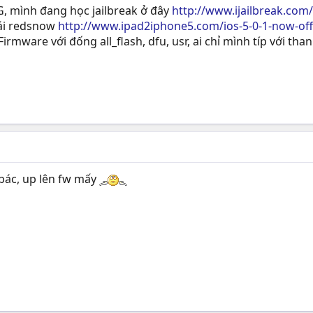
, mình đang học jailbreak ở đây
http://www.ijailbreak.com
ái redsnow
http://www.ipad2iphone5.com/ios-5-0-1-now-offi
 Firmware với đống all_flash, dfu, usr, ai chỉ mình típ với tha
c bác, up lên fw mấy