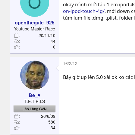
O
okay mình mới tậu 1 em ipod 4G
on-ipod-touch-4g/
, mới down c
tùm lum file .dmg, .plist, folder
openthegate_925
Youtube Master Race
20/11/10
44
0
16/2/12
Bây giờ up lên 5.0 xài ok ko cá
Be_♥
T.E.T.Я.I.S
Lão Làng GVN
26/6/09
580
34