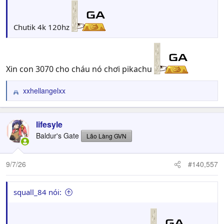
Chutik 4k 120hz
Xin con 3070 cho cháu nó chơi pikachu
xxhellangelxx
R
e
a
c
lifesyle
t
Baldur's Gate
Lão Làng GVN
i
o
n
9/7/26
#140,557
s
:
squall_84 nói: