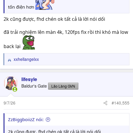
tốn điện hơn
2k cũng được, fhd chén ok tất cả là lời nói dối
đã trải nghiệm lên màn 4k, 120fps fix rồi thì khó mà low
back lại
xxhellangelxx
R
e
a
c
lifesyle
t
Baldur's Gate
Lão Làng GVN
i
o
n
9/7/26
#140,555
s
:
ZzBiggboiizZ nói:
2k cũng được, fhd chén ok tất cả là lời nói dối