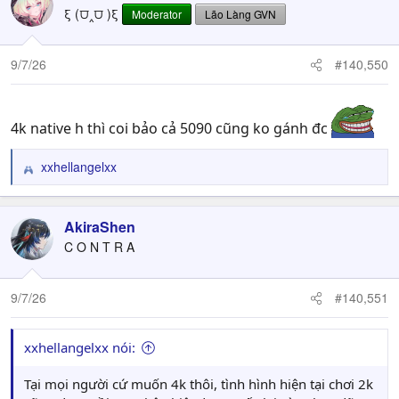
t
ξ (⩌‸⩌ )ξ
Moderator
Lão Làng GVN
i
o
n
9/7/26
#140,550
s
:
4k native h thì coi bảo cả 5090 cũng ko gánh đc
xxhellangelxx
R
e
a
c
AkiraShen
t
C O N T R A
i
o
n
9/7/26
#140,551
s
:
xxhellangelxx nói:
Tại mọi người cứ muốn 4k thôi, tình hình hiện tại chơi 2k