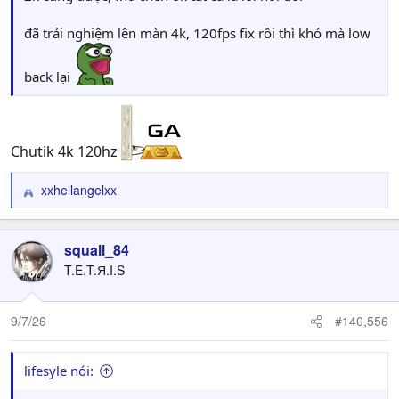
đã trải nghiệm lên màn 4k, 120fps fix rồi thì khó mà low
back lại
Chutik 4k 120hz
xxhellangelxx
R
e
a
c
squall_84
t
T.E.T.Я.I.S
i
o
n
9/7/26
#140,556
s
:
lifesyle nói: