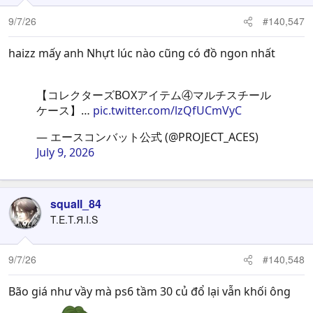
9/7/26
#140,547
haizz mấy anh Nhựt lúc nào cũng có đồ ngon nhất
【コレクターズBOXアイテム④マルチスチール
ケース】…
pic.twitter.com/lzQfUCmVyC
— エースコンバット公式 (@PROJECT_ACES)
July 9, 2026
squall_84
T.E.T.Я.I.S
9/7/26
#140,548
Bão giá như vầy mà ps6 tầm 30 củ đổ lại vẫn khối ông