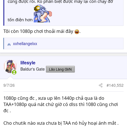
cũng được rồi. Ko phân biệt được mấy lại còn chạy đỡ
tốn điện hơn
Tôi còn 1080p chơi thoải mái đây
.
xxhellangelxx
R
e
a
c
lifesyle
t
Baldur's Gate
Lão Làng GVN
i
o
n
9/7/26
#140,552
s
:
1080p cũng đc , xưa up lên 1440p chả qua là do
TAA+1080p quá nát chứ giờ có dlss thì 1080 cũng chơi
đc .
Cho chutik nào xưa chưa bị TAA nó hủy hoại ánh mắt .