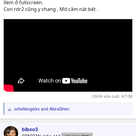
Xem ở fullscreen.
Con rdr2 cũng y chang . Mờ căm nát bét .
Chỉnh sửa cuối:
9/7/26
xxhellangelxx
and
AkiraShen
R
e
a
c
biboo3
t