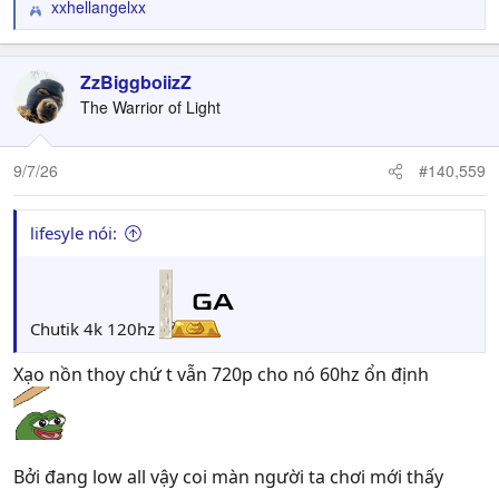
xxhellangelxx
R
e
a
c
ZzBiggboiizZ
t
The Warrior of Light
i
o
n
9/7/26
#140,559
s
:
lifesyle nói:
Chutik 4k 120hz
Xạo nồn thoy chứ t vẫn 720p cho nó 60hz ổn định
Bởi đang low all vậy coi màn người ta chơi mới thấy