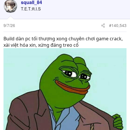
squall_84
T.E.T.Я.I.S
9/7/26
#140,543
Build dàn pc tối thượng xong chuyên chơi game crack,
xài việt hóa xin, xứng đáng treo cổ