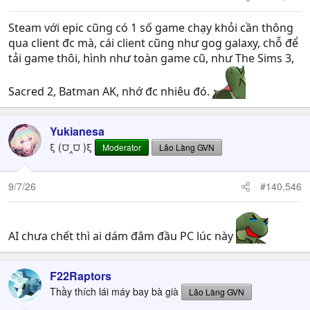
s
:
Steam với epic cũng có 1 số game chạy khỏi cần thông
qua client đc mà, cái client cũng như gog galaxy, chỗ để
tải game thôi, hình như toàn game cũ, như The Sims 3,
Sacred 2, Batman AK, nhớ đc nhiêu đó.
Yukianesa
ξ (⩌‸⩌ )ξ
Moderator
Lão Làng GVN
9/7/26
#140,546
AI chưa chết thì ai dám đâm đầu PC lúc này
F22Raptors
Thầy thích lái máy bay bà già
Lão Làng GVN