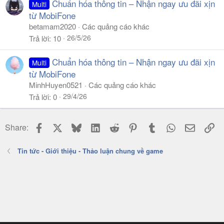
Chuẩn hóa thông tin – Nhận ngay ưu đãi xịn
Multi
từ MobiFone
betamam2020
Các quảng cáo khác
26/5/26
Trả lời
10
Chuẩn hóa thông tin – Nhận ngay ưu đãi xịn
Multi
từ MobiFone
MinhHuyen0521
Các quảng cáo khác
29/4/26
Trả lời
0
Facebook
X
Bluesky
LinkedIn
Reddit
Pinterest
Tumblr
WhatsApp
Email
Li
Share:
Tin tức - Giới thiệu - Thảo luận chung về game