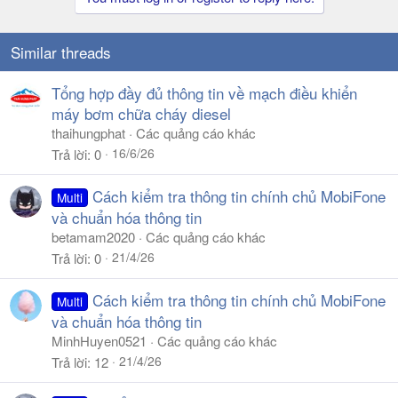
o
n
s
Similar threads
:
Tổng hợp đầy đủ thông tin về mạch điều khiển
máy bơm chữa cháy diesel
thaihungphat
Các quảng cáo khác
16/6/26
Trả lời
0
Cách kiểm tra thông tin chính chủ MobiFone
Multi
và chuẩn hóa thông tin
betamam2020
Các quảng cáo khác
21/4/26
Trả lời
0
Cách kiểm tra thông tin chính chủ MobiFone
Multi
và chuẩn hóa thông tin
MinhHuyen0521
Các quảng cáo khác
21/4/26
Trả lời
12