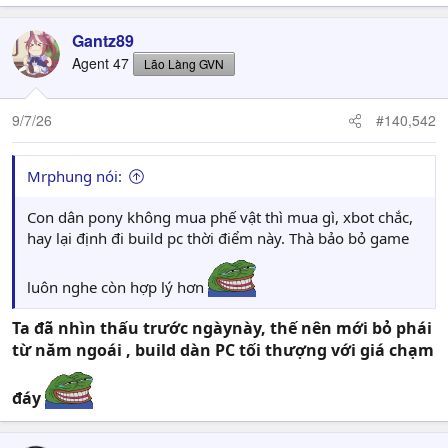
Gantz89
Agent 47
Lão Làng GVN
9/7/26
#140,542
Mrphung nói:
Con dân pony không mua phế vật thì mua gì, xbot chắc,
hay lại định đi build pc thời điểm này. Thà bảo bỏ game
luôn nghe còn hợp lý hơn
Ta đã nhìn thấu trước ngàynày, thế nên mới bỏ phái
từ năm ngoái , build dàn PC tối thượng với giá chạm
đáy