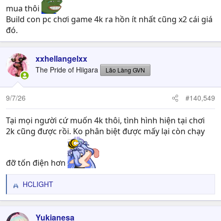
mua thôi
Build con pc chơi game 4k ra hồn ít nhất cũng x2 cái giá
đó.
xxhellangelxx
The Pride of Hiigara
Lão Làng GVN
9/7/26
#140,549
Tại mọi người cứ muốn 4k thôi, tình hình hiện tại chơi
2k cũng được rồi. Ko phân biệt được mấy lại còn chạy
đỡ tốn điện hơn
HCLIGHT
R
e
a
c
Yukianesa