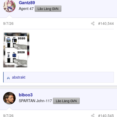
c
Gantz89
t
Agent 47
Lão Làng GVN
i
o
n
9/7/26
#140,544
s
:
abstrakt
R
e
a
c
biboo3
t
SPARTAN John-117
Lão Làng GVN
i
o
n
9/7/26
#140,545