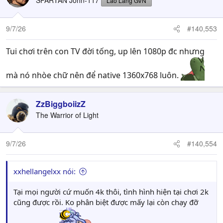
SPARTAN John-117
Lão Làng GVN
i
o
n
9/7/26
#140,553
s
:
Tui chơi trên con TV đời tống, up lên 1080p đc nhưng
mà nó nhòe chữ nên để native 1360x768 luôn.
ZzBiggboiizZ
The Warrior of Light
9/7/26
#140,554
xxhellangelxx nói:
Tại mọi người cứ muốn 4k thôi, tình hình hiện tại chơi 2k
cũng được rồi. Ko phân biệt được mấy lại còn chạy đỡ