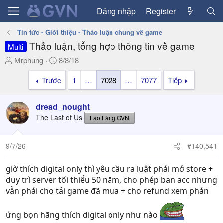
Đăng nhập
Register
Tin tức - Giới thiệu - Thảo luận chung về game
Thảo luận, tổng hợp thông tin về game
Multi
T
N
Mrphung
8/8/18
h
g
Trước
1
…
7028
…
7077
Tiếp
r
à
e
y
a
g
dread_nought
d
ử
The Last of Us
Lão Làng GVN
s
i
t
a
9/7/26
#140,541
r
t
giờ thích digital only thì yêu cầu ra luật phải mở store +
e
duy trì server tối thiểu 50 năm, cho phép ban acc nhưng
r
vẫn phải cho tải game đã mua + cho refund xem phản
ứng bọn hãng thích digital only như nào