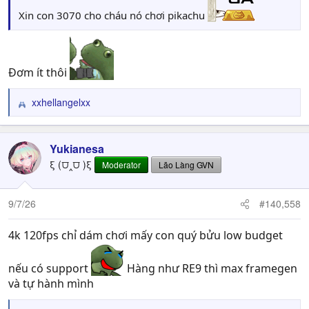
Xin con 3070 cho cháu nó chơi pikachu
Đơm ít thôi
xxhellangelxx
R
e
a
c
Yukianesa
t
ξ (⩌‸⩌ )ξ
Moderator
Lão Làng GVN
i
o
n
9/7/26
#140,558
s
:
4k 120fps chỉ dám chơi mấy con quý bửu low budget
nếu có support
Hàng như RE9 thì max framegen
và tự hành mình