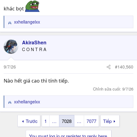
khác bọt
xxhellangelxx
R
e
a
c
AkiraShen
t
C O N T R A
i
o
n
9/7/26
#140,560
s
:
Nào hết giá cao thì tính tiếp.
Chỉnh sửa cuối:
9/7/26
xxhellangelxx
R
e
a
Trước
1
…
7028
…
7077
Tiếp
c
t
i
You must log in or register to reply here.