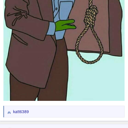
katt6389
R
e
a