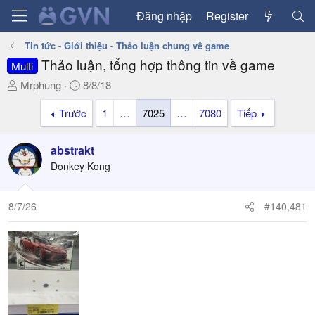
Đăng nhập
Register
Tin tức - Giới thiệu - Thảo luận chung về game
Thảo luận, tổng hợp thông tin về game
Multi
T
N
Mrphung
8/8/18
h
g
Trước
1
…
7025
…
7080
Tiếp
r
à
e
y
a
g
abstrakt
d
ử
Donkey Kong
s
i
t
a
8/7/26
#140,481
r
t
e
r