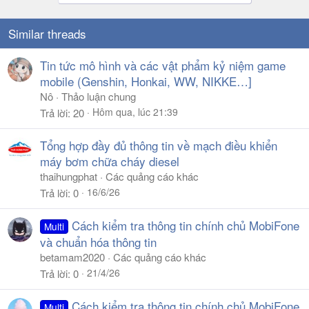
Similar threads
Tin tức mô hình và các vật phẩm kỷ niệm game
mobile (Genshin, Honkai, WW, NIKKE…]
Nô
Thảo luận chung
Hôm qua, lúc 21:39
Trả lời
20
Tổng hợp đầy đủ thông tin về mạch điều khiển
máy bơm chữa cháy diesel
thaihungphat
Các quảng cáo khác
16/6/26
Trả lời
0
Cách kiểm tra thông tin chính chủ MobiFone
Multi
và chuẩn hóa thông tin
betamam2020
Các quảng cáo khác
21/4/26
Trả lời
0
Cách kiểm tra thông tin chính chủ MobiFone
Multi