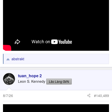
abstrakt
R
e
a
c
tuan_hope 2
t
Leon S. Kennedy
Lão Làng GVN
i
o
n
8/7/26
#140,489
s
: