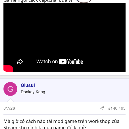
Giusui
G
Donkey Kong
8/7/26
#140,495
Mà giờ có cách nào tải mod game trên workshop của
Steam khi mình k mua game đó k nhỉ?