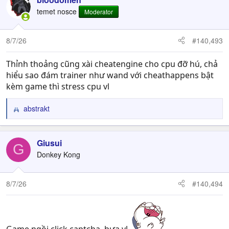
t
temet nosce
Moderator
i
o
n
8/7/26
#140,493
s
:
Thỉnh thoảng cũng xài cheatengine cho cpu đỡ hú, chả
hiểu sao đám trainer như wand với cheathappens bật
kèm game thì stress cpu vl
abstrakt
R
e
a
c
Giusui
G
t
Donkey Kong
i
o
n
8/7/26
#140,494
s
:
Game ngồi click captcha, bựa vl