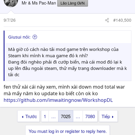
Mr & Ms Pac-Man
Lão Làng GVN
9/7/26
#140,500
Giusui nói:
Mà giờ có cách nào tải mod game trên workshop của
Steam khi mình k mua game đó k nhỉ?
Đang đói nghèo phải đi cướp biển, mà cái mod đó lại k
up lên đâu ngoài steam, thử mấy trang downloader mà k
tải dc
fen thử xài cái này xem, mình xài down mod total war
mà mấy năm ko update ko biết còn ok ko
https://github.com/imwaitingnow/WorkshopDL
Trước
1
…
7025
…
7080
Tiếp
You must log in or register to reply here.