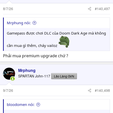
o
n
8/7/26
#140,497
s
:
Mrphung nói:
Gamepass được chơi DLC của Doom Dark Age mà không
cần mua gì thêm, cháy vailoz
Phải mua premium upgrade chứ ?
Mrphung
SPARTAN John-117
Lão Làng GVN
9/7/26
#140,498
bloodomen nói: