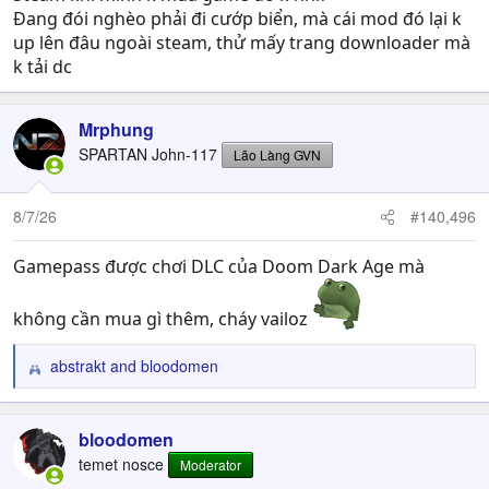
Đang đói nghèo phải đi cướp biển, mà cái mod đó lại k
up lên đâu ngoài steam, thử mấy trang downloader mà
k tải dc
Mrphung
SPARTAN John-117
Lão Làng GVN
8/7/26
#140,496
Gamepass được chơi DLC của Doom Dark Age mà
không cần mua gì thêm, cháy vailoz
abstrakt
and
bloodomen
R
e
a
c
bloodomen
t
temet nosce
Moderator
i