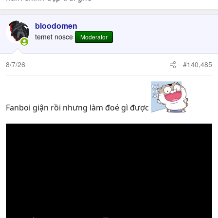
game doesn't yet have an official English title.
"诡影藏锋" is the original…
pic.twitter.com/AomFPE49G7
bloodomen
temet nosce
Moderator
— Daniel Camilo (@DanielOlimac)
July 8,
2026
8/7/26
#140,485
hàng NetEase, nhưng FPV
Fanboi giận rồi nhưng làm đoé gì được