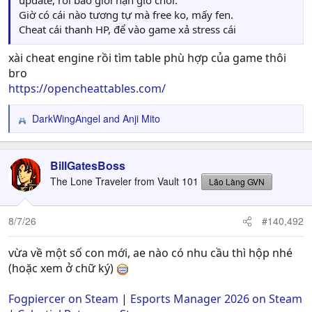
update, rồi báo giới hạn giờ chơi.
Giờ có cái nào tương tự mà free ko, mấy fen.
Cheat cái thanh HP, để vào game xả stress cái
xài cheat engine rồi tìm table phù hợp của game thôi
bro
https://opencheattables.com/
DarkWingAngel
and
Anji Mito
R
e
a
c
BillGatesBoss
t
The Lone Traveler from Vault 101
Lão Làng GVN
i
o
n
8/7/26
#140,492
s
:
vừa về một số con mới, ae nào có nhu cầu thì hộp nhé
(hoặc xem ở chữ ký)
Fogpiercer on Steam
|
Esports Manager 2026 on Steam