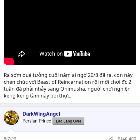
Ra sớm quá tưởng cuối năm ai ngờ 20/8 đã ra, con này
chen chúc với Beast of Reincarnation rồi mới chơi đc 2
tuần đã phải nhảy sang Onimusha, người chơi nghiện
keng keng tầm này bội thực.
DarkWingAngel
Persian Prince
Lão Làng GVN
8/7/26
#140,490