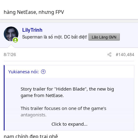
hàng NetEase, nhưng FPV
LilyTrinh
Superman là số một. DC bất diệt!
Lão Làng GVN
8/7/26
#140,484
Yukianesa nói:
Story trailer for "Hidden Blade", the new big
game from NetEase.
This trailer focuses on one of the game's
antagonists.
Click to expand...
Described as a Chinese folklore horror
supernatural extraction action game, the
nam chính đẹp trai ghê