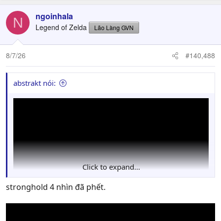
a
c
ngoinhala
N
t
Legend of Zelda
Lão Làng GVN
i
o
n
8/7/26
#140,488
s
:
abstrakt nói:
Click to expand...
stronghold 4 nhìn đã phết.
showcase multiplayer