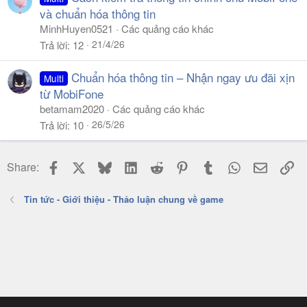
và chuẩn hóa thông tin
MinhHuyen0521
Các quảng cáo khác
21/4/26
Trả lời
12
Chuẩn hóa thông tin – Nhận ngay ưu đãi xịn
Multi
từ MobiFone
betamam2020
Các quảng cáo khác
26/5/26
Trả lời
10
Facebook
X
Bluesky
LinkedIn
Reddit
Pinterest
Tumblr
WhatsApp
Email
Li
Share:
Tin tức - Giới thiệu - Thảo luận chung về game