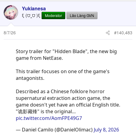
Yukianesa
ξ (⩌‸⩌ )ξ
Moderator
Lão Làng GVN
8/7/26
#140,483
Story trailer for "Hidden Blade", the new big
game from NetEase.
This trailer focuses on one of the game's
antagonists.
Described as a Chinese folklore horror
supernatural extraction action game, the
game doesn't yet have an official English title.
"诡影藏锋" is the original…
pic.twitter.com/AomFPE49G7
— Daniel Camilo (@DanielOlimac)
July 8, 2026