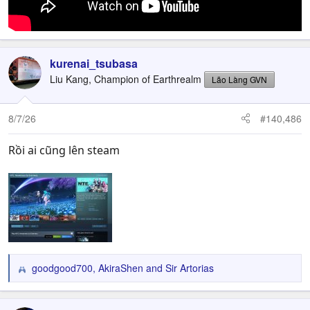
kurenai_tsubasa
Liu Kang, Champion of Earthrealm
Lão Làng GVN
8/7/26
#140,486
Rồi ai cũng lên steam
goodgood700
,
AkiraShen
and
Sir Artorias
R
e
a