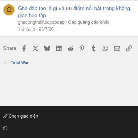
Ghế đào tạo là gì và ưu điểm nổi bật trong không
G
gian học tập
ghecongthaihoccaocap
Các quảng cáo khác
23/7/26
Trả lời
0
Facebook
X
Bluesky
LinkedIn
Reddit
Pinterest
Tumblr
WhatsApp
Email
Li
Share:
Total War
Chọn giao diện