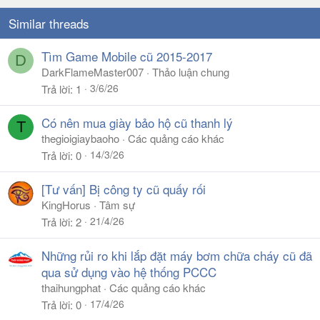
Similar threads
Tìm Game Mobile cũ 2015-2017
D
DarkFlameMaster007
Thảo luận chung
3/6/26
Trả lời
1
Có nên mua giày bảo hộ cũ thanh lý
T
thegioigiaybaoho
Các quảng cáo khác
14/3/26
Trả lời
0
[Tư vấn] Bị công ty cũ quấy rối
KingHorus
Tâm sự
21/4/26
Trả lời
2
Những rủi ro khi lắp đặt máy bơm chữa cháy cũ đã
qua sử dụng vào hệ thống PCCC
thaihungphat
Các quảng cáo khác
17/4/26
Trả lời
0