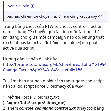
love_evjl nói:
pác nào chỉ em cái chuyển fac đi, em cũng kết vụ này ^^
Trong bảng cheat của RTW có cheat : control "faction
name" dùng để chuyển qua faction một faction khác
khi đang chơi giữa một campaign nào đó. Nhưng thật
ra cheat này ko active đc bằng console (~) mà phải
active qua script.
Hướng dẫn cơ bản ở link này :
http://forums.totalwar.org/vb/showthread.php?121954-
Change-Faction&p=2343184&viewfull=1#6
Tui làm theo nhưng ko biết cách tạo trigger cho script
nên xài đỡ script Force Diplomacy của XGM:
1) Mở file Force_Diplomacy.txt
(...
\xgm\Data\scripts\show_me
)
2) Thêm
console_command control xxx
(thay xxx bằng