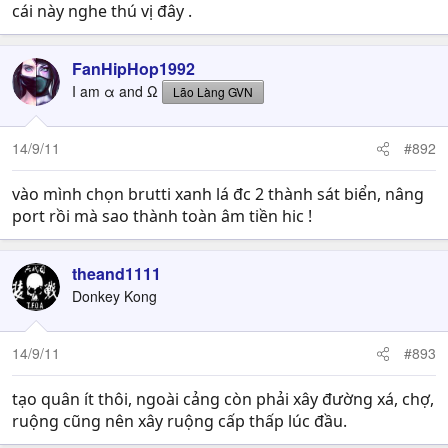
cái này nghe thú vị đây .
FanHipHop1992
I am α and Ω
Lão Làng GVN
14/9/11
#892
vào mình chọn brutti xanh lá đc 2 thành sát biển, nâng
port rồi mà sao thành toàn âm tiền hic !
theand1111
Donkey Kong
14/9/11
#893
tạo quân ít thôi, ngoài cảng còn phải xây đường xá, chợ,
ruộng cũng nên xây ruộng cấp thấp lúc đầu.