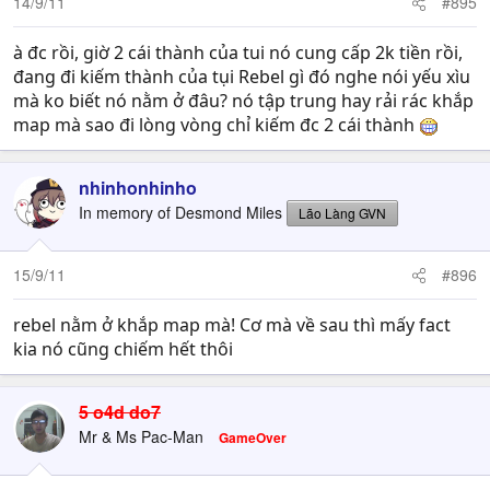
14/9/11
#895
à đc rồi, giờ 2 cái thành của tui nó cung cấp 2k tiền rồi,
đang đi kiếm thành của tụi Rebel gì đó nghe nói yếu xìu
mà ko biết nó nằm ở đâu? nó tập trung hay rải rác khắp
map mà sao đi lòng vòng chỉ kiếm đc 2 cái thành
nhinhonhinho
In memory of Desmond Miles
Lão Làng GVN
15/9/11
#896
rebel nằm ở khắp map mà! Cơ mà về sau thì mấy fact
kia nó cũng chiếm hết thôi
5 o4d do7
Mr & Ms Pac-Man
GameOver