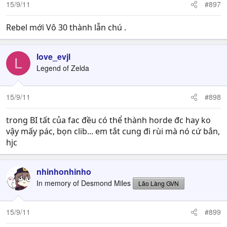
15/9/11
#897
Rebel mới Vô 30 thành lẫn chú .
love_evjl
L
Legend of Zelda
15/9/11
#898
trong BI tất của fac đều có thể thành horde đc hay ko
vậy mấy pác, bọn clib... em tắt cung đi rùi mà nó cứ bắn,
hjc
nhinhonhinho
In memory of Desmond Miles
Lão Làng GVN
15/9/11
#899