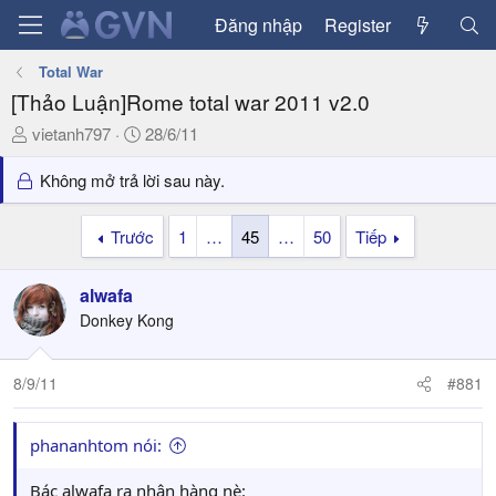
Đăng nhập
Register
Total War
[Thảo Luận]Rome total war 2011 v2.0
T
N
vietanh797
28/6/11
h
g
r
à
Không mở trả lời sau này.
e
y
a
g
Trước
1
…
45
…
50
Tiếp
d
ử
s
i
alwafa
t
a
Donkey Kong
r
t
8/9/11
#881
e
r
phananhtom nói:
Bác alwafa ra nhận hàng nè: