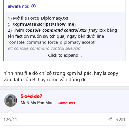
alwafa nói:
1) Mở file Force_Diplomacy.txt
(...
\xgm\Data\scripts\show_me
)
2) Thêm
console_command control xxx
(thay xxx bằng
tên faction muốn switch qua) ngay bên dưới line
"console_command force_diplomacy accept"
ex: console_command control seleucid
Click to expand...
Save file.
hình như file đó chỉ có trong xgm hả pác, hay là copy
vào data của BI hay rome vẫn dùng đc
5 o4d do7
Mr & Ms Pac-Man
GameOver
10/9/11
#891