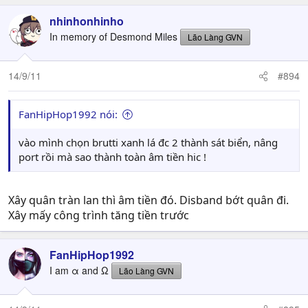
nhinhonhinho
In memory of Desmond Miles
Lão Làng GVN
14/9/11
#894
FanHipHop1992 nói:
vào mình chọn brutti xanh lá đc 2 thành sát biển, nâng
port rồi mà sao thành toàn âm tiền hic !
Xây quân tràn lan thì âm tiền đó. Disband bớt quân đi.
Xây mấy công trình tăng tiền trước
FanHipHop1992
I am α and Ω
Lão Làng GVN