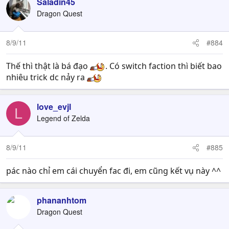
Saladin45
Dragon Quest
8/9/11
#884
Thế thì thật là bá đạo
. Có switch faction thì biết bao
nhiêu trick dc nảy ra
love_evjl
L
Legend of Zelda
8/9/11
#885
pác nào chỉ em cái chuyển fac đi, em cũng kết vụ này ^^
phananhtom
Dragon Quest