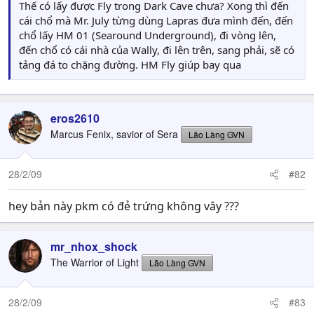
Thế có lấy được Fly trong Dark Cave chưa? Xong thì đến
cái chổ mà Mr. July từng dùng Lapras đưa mình đến, đến
chổ lấy HM 01 (Searound Underground), đi vòng lên,
đến chổ có cái nhà của Wally, đi lên trên, sang phải, sẽ có
tảng đá to chặng đường. HM Fly giúp bay qua
eros2610
Marcus Fenix, savior of Sera
Lão Làng GVN
28/2/09
#82
hey bản này pkm có đẻ trứng không vây ???
mr_nhox_shock
The Warrior of Light
Lão Làng GVN
28/2/09
#83