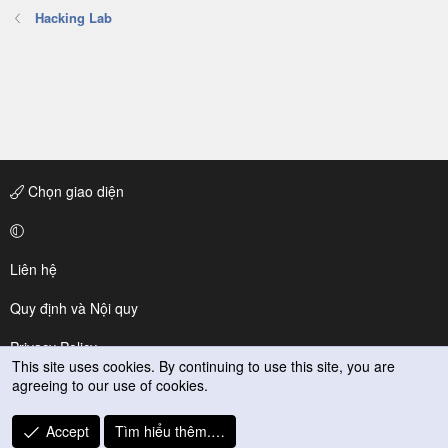
Hacking Lab
Chọn giao diện
Liên hệ
Quy định và Nội quy
Privacy Policy
This site uses cookies. By continuing to use this site, you are
agreeing to our use of cookies.
Trợ giúp
R
Accept
Tìm hiểu thêm.…
S