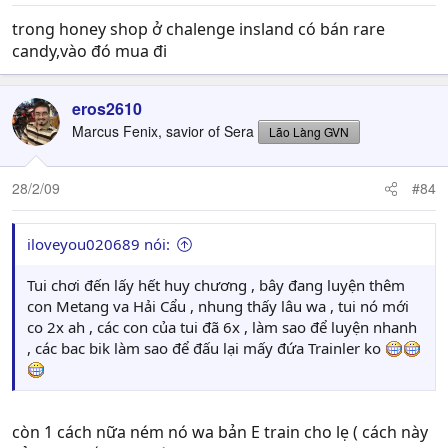
trong honey shop ở chalenge insland có bán rare
candy,vào đó mua đi
eros2610
Marcus Fenix, savior of Sera
Lão Làng GVN
28/2/09
#84
iloveyou020689 nói:
Tui chơi đến lấy hết huy chương , bây đang luyện thêm
con Metang va Hải Cẩu , nhung thấy lâu wa , tui nó mới
co 2x ah , các con của tui đã 6x , làm sao để luyện nhanh
, các bac bik làm sao để đấu lại mấy đứa Trainler ko
còn 1 cách nữa ném nó wa bản E train cho lẹ ( cách này