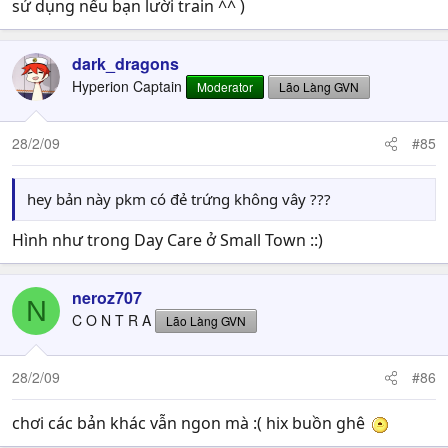
sử dụng nếu bạn lười train ^^ )
dark_dragons
Hyperion Captain
Moderator
Lão Làng GVN
28/2/09
#85
hey bản này pkm có đẻ trứng không vây ???
Hình như trong Day Care ở Small Town ::)
neroz707
N
C O N T R A
Lão Làng GVN
28/2/09
#86
chơi các bản khác vẫn ngon mà :( hix buồn ghê