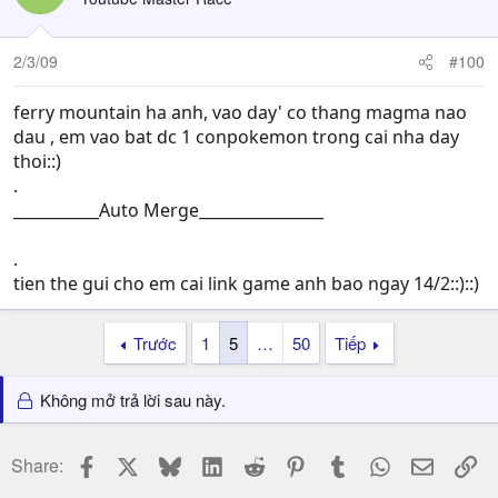
2/3/09
#100
ferry mountain ha anh, vao day' co thang magma nao
dau , em vao bat dc 1 conpokemon trong cai nha day
thoi::)
.
___________Auto Merge________________
.
tien the gui cho em cai link game anh bao ngay 14/2::)::)
Trước
1
5
…
50
Tiếp
Không mở trả lời sau này.
Facebook
X
Bluesky
LinkedIn
Reddit
Pinterest
Tumblr
WhatsApp
Email
Li
Share: