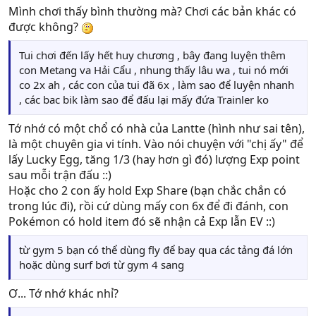
Mình chơi thấy bình thường mà? Chơi các bản khác có
được không?
Tui chơi đến lấy hết huy chương , bây đang luyện thêm
con Metang va Hải Cẩu , nhung thấy lâu wa , tui nó mới
co 2x ah , các con của tui đã 6x , làm sao để luyện nhanh
, các bac bik làm sao để đấu lại mấy đứa Trainler ko
Tớ nhớ có một chổ có nhà của Lantte (hình như sai tên),
là một chuyên gia vi tính. Vào nói chuyện với "chị ấy" để
lấy Lucky Egg, tăng 1/3 (hay hơn gì đó) lượng Exp point
sau mỗi trận đấu ::)
Hoặc cho 2 con ấy hold Exp Share (bạn chắc chắn có
trong lúc đi), rồi cứ dùng mấy con 6x để đi đánh, con
Pokémon có hold item đó sẽ nhận cả Exp lẫn EV ::)
từ gym 5 bạn có thể dùng fly để bay qua các tảng đá lớn
hoặc dùng surf bơi từ gym 4 sang
Ơ... Tớ nhớ khác nhỉ?