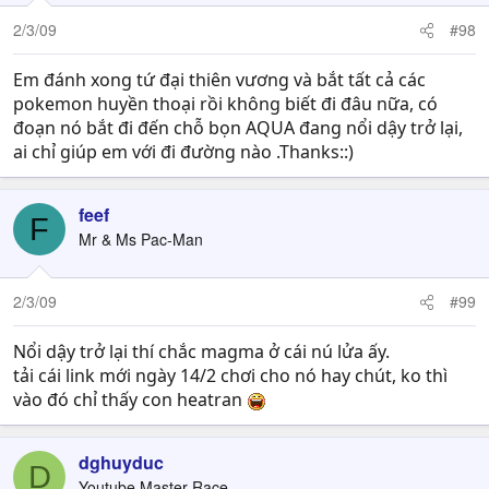
2/3/09
#98
Em đánh xong tứ đại thiên vương và bắt tất cả các
pokemon huyền thoại rồi không biết đi đâu nữa, có
đoạn nó bắt đi đến chỗ bọn AQUA đang nổi dậy trở lại,
ai chỉ giúp em với đi đường nào .Thanks::)
feef
F
Mr & Ms Pac-Man
2/3/09
#99
Nổi dậy trở lại thí chắc magma ở cái nú lửa ấy.
tải cái link mới ngày 14/2 chơi cho nó hay chút, ko thì
vào đó chỉ thấy con heatran
dghuyduc
D
Youtube Master Race