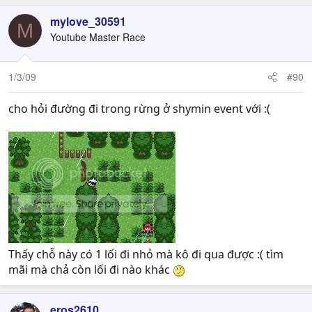
mylove_30591
M
Youtube Master Race
1/3/09
#90
cho hỏi đường đi trong rừng ở shymin event với :(
Thấy chỗ này có 1 lối đi nhỏ mà kô đi qua được :( tìm
mãi mà chả còn lối đi nào khác
eros2610