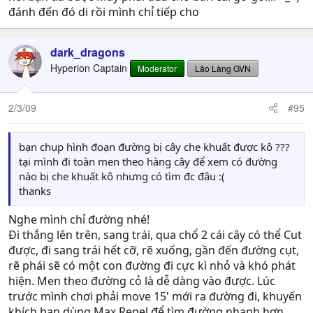
đánh đến đó di rồi mình chỉ tiếp cho
dark_dragons
Hyperion Captain
Moderator
Lão Làng GVN
2/3/09
#95
bạn chụp hình đoạn đường bị cây che khuất được kô ???
tại mình đi toàn men theo hàng cây để xem có đường
nào bị che khuất kô nhưng có tìm đc đâu :(
thanks
Nghe mình chỉ đường nhé!
Đi thắng lên trên, sang trái, qua chổ 2 cái cây có thể Cut
được, đi sang trái hết cỡ, rẽ xuống, gần đến đường cụt,
rẽ phái sẽ có một con đường đi cực kì nhỏ và khó phát
hiện. Men theo đường cỏ là dễ dàng vào được. Lúc
trước mình chơi phải move 15' mới ra đường đi, khuyến
khích bạn dùng Max Repel để tìm đường nhanh hơn