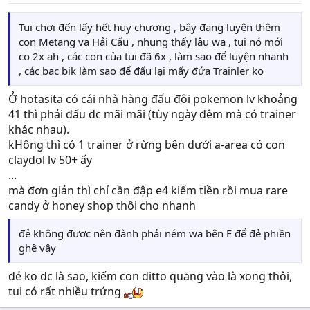
Tui chơi đến lấy hết huy chương , bây đang luyện thêm
con Metang va Hải Cẩu , nhung thấy lâu wa , tui nó mới
co 2x ah , các con của tui đã 6x , làm sao để luyện nhanh
, các bac bik làm sao để đấu lại mấy đứa Trainler ko
Ở hotasita có cái nhà hàng đấu đôi pokemon lv khoảng
41 thì phải đấu dc mãi mãi (tùy ngày đêm mà có trainer
khác nhau).
kHông thì có 1 trainer ở rừng bên dưới a-area có con
claydol lv 50+ ấy
...
mà đơn giản thì chỉ cần đập e4 kiếm tiền rồi mua rare
candy ở honey shop thôi cho nhanh
đẻ không đươc nên đành phải ném wa bên E để đẻ phiền
ghê vậy
đẻ ko dc là sao, kiếm con ditto quăng vào là xong thôi,
tui có rất nhiều trứng