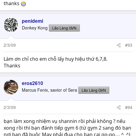
thanks
penidemi
Donkey Kong
Lão Làng GVN
2/3/09
#93
Làm ơn chỉ cho em chỗ lấy huy hiệu thứ 6,7,8.
Thanks
eros2610
Marcus Fenix, savior of Sera
Lão Làng GVN
2/3/09
#94
bạn làm xong nhiệm vụ shannin rồi phải không ? nếu
xong rồi thì bạn đánh tiếp gym 6 (từ gym 2 sang đó bạn
nơi bạn đã buộc May phải đua cho ban cai go-go.... ^_^)