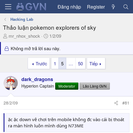
Đăng nhập
Register
Hacking Lab
Thảo luận pokemon explorers of sky
T
N
mr_nhox_shock
1/2/09
h
g
r
à
Không mở trả lời sau này.
e
y
a
g
Trước
1
5
…
50
Tiếp
d
ử
s
i
dark_dragons
t
a
Hyperion Captain
Moderator
Lão Làng GVN
r
t
28/2/09
#81
e
r
ặc ặc down vê chơi trên mobile không đc vào cái bị thoát
ra màn hình luôn mình dùng N73ME