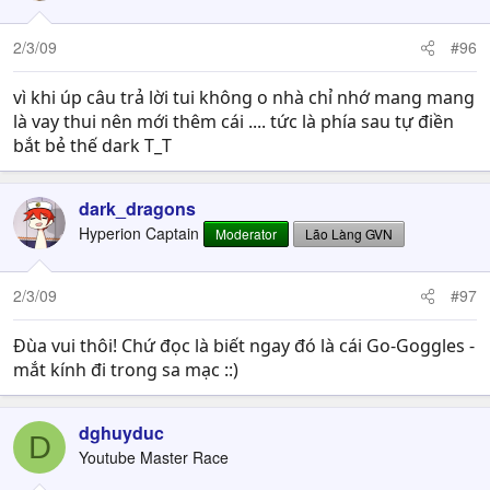
2/3/09
#96
vì khi úp câu trả lời tui không o nhà chỉ nhớ mang mang
là vay thui nên mới thêm cái .... tức là phía sau tự điền
bắt bẻ thế dark T_T
dark_dragons
Hyperion Captain
Moderator
Lão Làng GVN
2/3/09
#97
Đùa vui thôi! Chứ đọc là biết ngay đó là cái Go-Goggles -
mắt kính đi trong sa mạc ::)
dghuyduc
D
Youtube Master Race