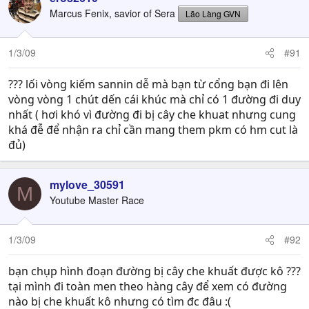
Marcus Fenix, savior of Sera
Lão Làng GVN
1/3/09
#91
??? lối vòng kiếm sannin dễ mà bạn từ cổng bạn đi lên
vòng vòng 1 chút dến cái khúc mà chỉ có 1 đường đi duy
nhất ( hơi khó vì đường đi bị cây che khuat nhưng cung
khá đễ để nhận ra chỉ cần mang them pkm có hm cut là
đủ)
mylove_30591
M
Youtube Master Race
1/3/09
#92
bạn chụp hình đoạn đường bị cây che khuất được kô ???
tại mình đi toàn men theo hàng cây để xem có đường
nào bị che khuất kô nhưng có tìm đc đâu :(