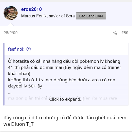
eros2610
Marcus Fenix, savior of Sera
Lão Làng GVN
28/2/09
#89
feef nói:
Ở hotasita có cái nhà hàng đấu đôi pokemon lv khoảng
41 thì phải đấu dc mãi mãi (tùy ngày đêm mà có trainer
khác nhau).
kHông thì có 1 trainer ở rừng bên dưới a-area có con
claydol lv 50+ ấy
...
mà đơn giản thì chỉ cần đập e4 kiếm tiền rồi mua rare
Click to expand...
candy ở honey shop thôi cho nhanh
đẻ ko dc là sao, kiếm con ditto quăng vào là xong thôi,
đây cũng có ditto nhưng có đẻ được đậu ghét quá ném
tui có rất nhiều trứng
wa E luon T_T