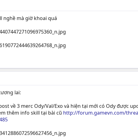
ll nghề mà giờ khoai quá
ương lai:
 post về 3 merc Ody/Val/Exo và hiện tại mới có Ody được up
em thêm info skill tại bài cũ
http://forum.gamevn.com/thread
485