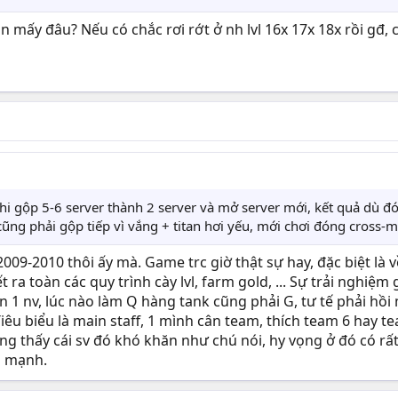
 mấy đâu? Nếu có chắc rơi rớt ở nh lvl 16x 17x 18x rồi gđ, c
hi gộp 5-6 server thành 2 server và mở server mới, kết quả dù 
 cũng phải gộp tiếp vì vắng + titan hơi yếu, mới chơi đóng cross
2009-2010 thôi ấy mà. Game trc giờ thật sự hay, đặc biệt là v
t ra toàn các quy trình cày lvl, farm gold, ... Sự trải nghiệm
1 nv, lúc nào làm Q hàng tank cũng phải G, tư tế phải hồi ma
 biểu là main staff, 1 mình cân team, thích team 6 hay team
ng thấy cái sv đó khó khăn như chú nói, hy vọng ở đó có rất
g mạnh.