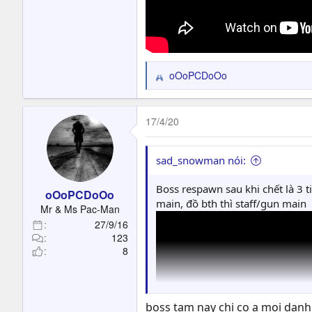
oOoPCDoOo
R
e
a
c
17/4/20
t
i
o
sad_snowman nói:
n
s
Boss respawn sau khi chết là 3 
oOoPCDoOo
:
main, đồ bth thì staff/gun main
Mr & Ms Pac-Man
27/9/16
123
8
boss tam nay chi co a moi danh