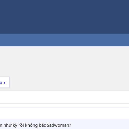
ếp
ain như kỳ rồi không bác Sadwoman?