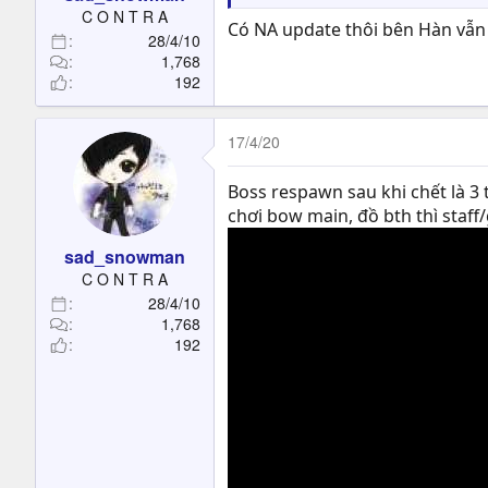
t
C O N T R A
Có NA update thôi bên Hàn vẫn
e
28/4/10
r
1,768
192
17/4/20
Boss respawn sau khi chết là 3
chơi bow main, đồ bth thì staf
sad_snowman
C O N T R A
28/4/10
1,768
192