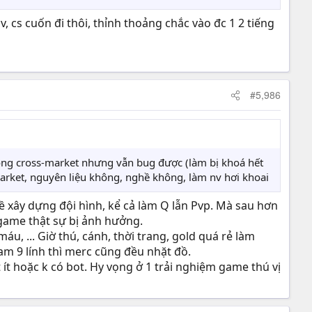
v, cs cuốn đi thôi, thỉnh thoảng chắc vào đc 1 2 tiếng
#5,986
đóng cross-market nhưng vẫn bug được (làm bị khoá hết
-market, nguyên liệu không, nghề không, làm nv hơi khoai
ề xây dựng đội hình, kể cả làm Q lẫn Pvp. Mà sau hơn
 game thật sự bị ảnh hưởng.
́u, ... Giờ thú, cánh, thời trang, gold quá rẻ làm
 9 lính thì merc cũng đều nhặt đồ.
 ít hoặc k có bot. Hy vọng ở 1 trải nghiệm game thú vị