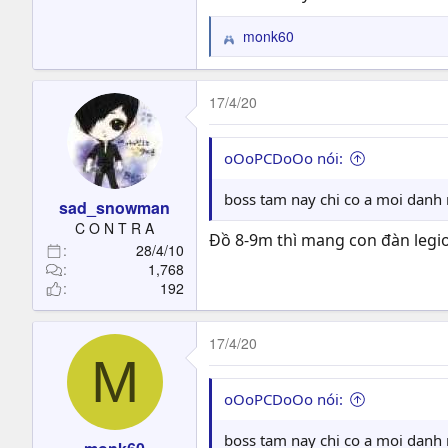
monk60
R
e
a
c
17/4/20
t
i
o
oOoPCDoOo nói:
n
s
boss tam nay chi co a moi danh 
sad_snowman
:
C O N T R A
Đồ 8-9m thì mang con đàn legion
28/4/10
1,768
192
17/4/20
M
oOoPCDoOo nói:
boss tam nay chi co a moi danh 