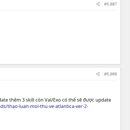
#5,987
#5,988
date thêm 3 skill còn Val/Exo có thể sẽ được update
s/thao-luan-moi-thu-ve-atlantica-ver-2-