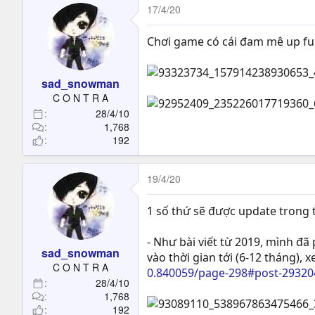
17/4/20
Chơi game có cái đam mê up fu
sad_snowman
C O N T R A
28/4/10
1,768
192
19/4/20
1 số thứ sẽ được update trong t
- Như bài viết từ 2019, mình đã
sad_snowman
vào thời gian tới (6-12 tháng), x
C O N T R A
0.840059/page-298#post-29320
28/4/10
1,768
192