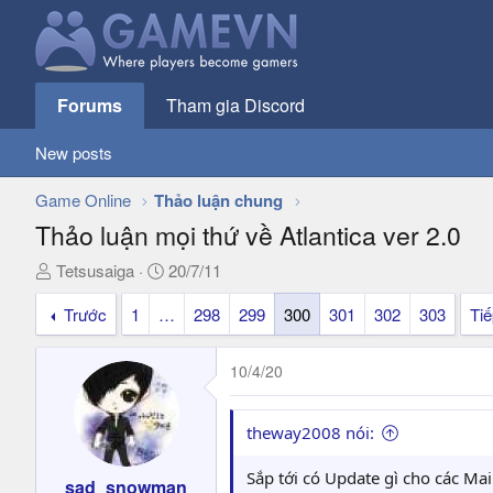
Forums
Tham gia Discord
New posts
Game Online
Thảo luận chung
Thảo luận mọi thứ về Atlantica ver 2.0
T
N
Tetsusaiga
20/7/11
h
g
Trước
1
…
298
299
300
301
302
303
Ti
r
à
e
y
a
g
10/4/20
d
ử
s
i
t
theway2008 nói:
a
r
Sắp tới có Update gì cho các M
sad_snowman