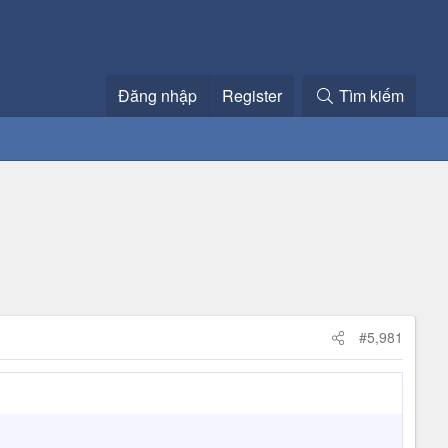
Đăng nhập
Register
Tìm kiếm
#5,981