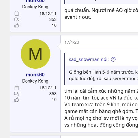
monk60
Donkey Kong
quá chuẩn. Người mê AO giờ còn
18/12/11
event r out.
353
10
17/4/20
M
sad_snowman nói:
Giống bên Hàn 5-6 năm trước, k
monk60
gold lúc đó), rồi sau server mới
Donkey Kong
18/12/11
tìm lại cái cảm xúc những năm 
353
10 năm tìm tòi, ace VN ta đúc kế
10
Vd team xưa toàn 9 lính, mỗi con 
game mất cân bằng ghê gớm. Tiêu
A rủ mọi ng chơi sv mới là hy vọ
vs những hoạt động cộng đồn