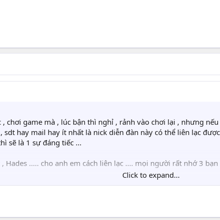
 , chơi game mà , lúc bận thì nghỉ , rảnh vào chơi lại , nhưng nếu
y , sdt hay mail hay ít nhất là nick diễn đàn này có thể liên lạc 
 sẽ là 1 sự đáng tiếc ...
 Hades ..... cho anh em cách liên lạc .... mọi người rất nhớ 3 bạn .
Click to expand...
ng tay hoạt động ( Khoản này ena Và HoaTrongGio làm cực kỳ tốt 
nổi , cần mọi người cùng chung tay tổ chức hoạt động ... như vậy t
 thế nào đi nữa , nên để lại cách liên lạc nhé .... Thân .....