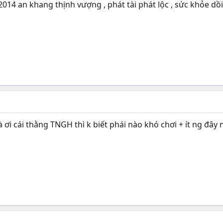
4 an khang thịnh vượng , phát tài phát lộc , sức khỏe dồi 
 ơi cái thằng TNGH thì k biết phái nào khó chơi + ít ng đây 