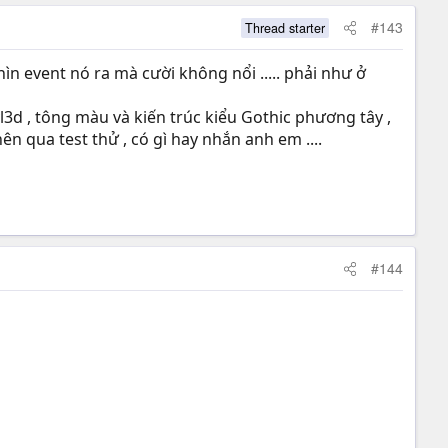
#143
Thread starter
hìn event nó ra mà cười không nổi ..... phải như ở
d , tông màu và kiến trúc kiểu Gothic phương tây ,
n qua test thử , có gì hay nhắn anh em ....
#144