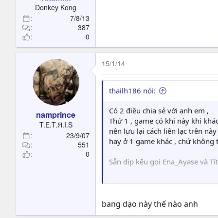
t
Donkey Kong
e
7/8/13
r
387
0
15/1/14
thailh186 nói:
Có 2 điều chia sẻ với anh em ,
namprince
Thứ 1 , game có khi này khi khác
T.E.T.Я.I.S
nên lưu lại cách liên lạc trên nà
23/9/07
hay ở 1 game khác , chứ không thì
551
0
Sẵn dịp kêu gọi Ena_Ayase và Tít ,
Thứ 2 : kếu gọi anh em cùng chu
bận việc quá không thể quản hết 
bang dạo này thế nào anh
Cho nên , anh em nào nghỉ hay như