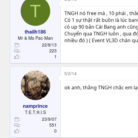
T
TNGH nó free mà , 10 phái , thằn
Có 1 sự thật rất buồn là lúc bang
có up 90 bản Cái Bang anh cũng 
thailh186
Chuyển qua TNGH luôn , qua đó 
Mr & Ms Pac-Man
nhiều đó ) ( Event VL3D chán qu
22/8/13
223
1
5/2/14
ok anh, thằng TNGH chắc em lại 
namprince
T.E.T.Я.I.S
23/9/07
551
0