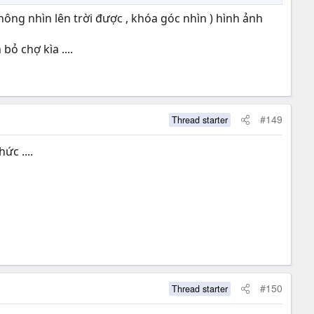
hông nhìn lên trời được , khóa góc nhìn ) hình ảnh
ỏ chợ kìa ....
#149
Thread starter
ức ....
#150
Thread starter