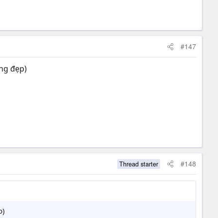
#147
ng đẹp)
#148
Thread starter
p)