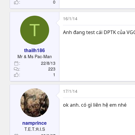
0
16/1/14
T
Anh đang test cái DPTK của VGG
thailh186
Mr & Ms Pac-Man
22/8/13
223
1
17/1/14
ok anh. có gì liên hệ em nhé
namprince
T.E.T.Я.I.S