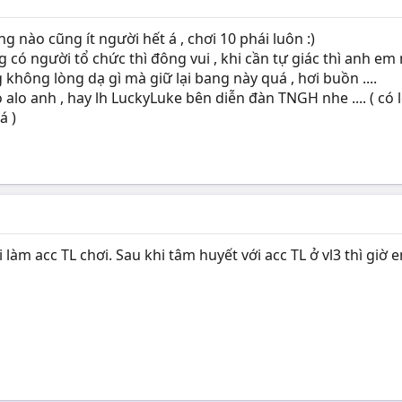
g nào cũng ít người hết á , chơi 10 phái luôn :)
 có người tổ chức thì đông vui , khi cần tự giác thì anh em mấ
không lòng dạ gì mà giữ lại bang này quá , hơi buồn ....
alo anh , hay lh LuckyLuke bên diễn đàn TNGH nhe .... ( có
á )
làm acc TL chơi. Sau khi tâm huyết với acc TL ở vl3 thì giờ