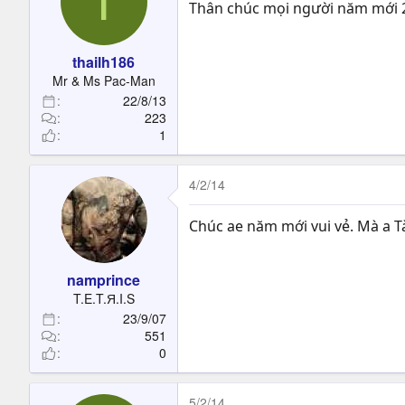
T
Thân chúc mọi người năm mới 201
thailh186
Mr & Ms Pac-Man
22/8/13
223
1
4/2/14
Chúc ae năm mới vui vẻ. Mà a Tà
namprince
T.E.T.Я.I.S
23/9/07
551
0
5/2/14