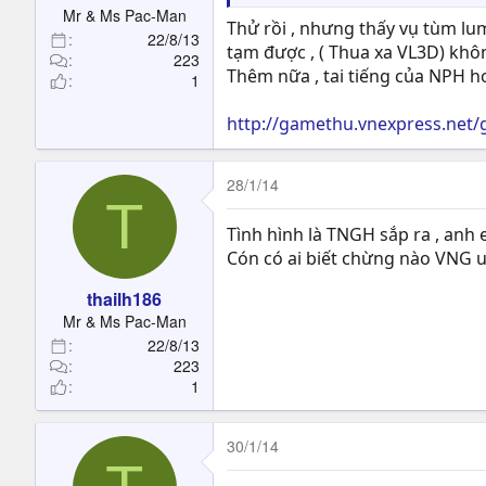
Mr & Ms Pac-Man
Thử rồi , nhưng thấy vụ tùm lum
22/8/13
tạm được , ( Thua xa VL3D) không
223
Thêm nữa , tai tiếng của NPH hơ
1
http://gamethu.vnexpress.net/
28/1/14
T
Tình hình là TNGH sắp ra , anh em
Cón có ai biết chừng nào VNG
thailh186
Mr & Ms Pac-Man
22/8/13
223
1
30/1/14