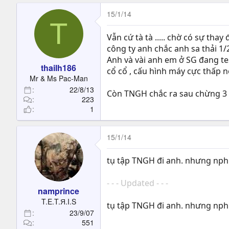
15/1/14
T
Vẫn cứ tà tà ..... chờ có sự tha
công ty anh chắc anh sa thải 1/2 á
Anh và vài anh em ở SG đang te
thailh186
cổ cổ , cấu hình máy cực thấp n
Mr & Ms Pac-Man
22/8/13
Còn TNGH chắc ra sau chừng 3 th
223
1
15/1/14
tụ tập TNGH đi anh. nhưng nph 
- - - Updated - - -
namprince
T.E.T.Я.I.S
tụ tập TNGH đi anh. nhưng nph 
23/9/07
551