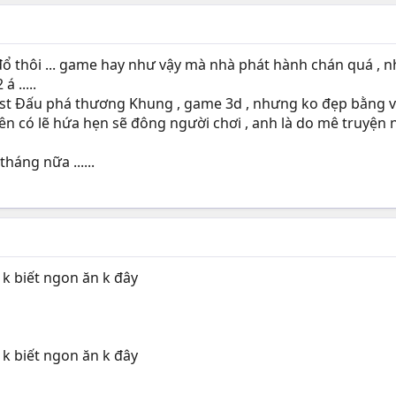
y đổ thôi ... game hay như vậy mà nhà phát hành chán quá , n
 .....
st Đấu phá thương Khung , game 3d , nhưng ko đẹp bằng vl3
ên có lẽ hứa hẹn sẽ đông người chơi , anh là do mê truyện nê
áng nữa ......
k biết ngon ăn k đây
k biết ngon ăn k đây