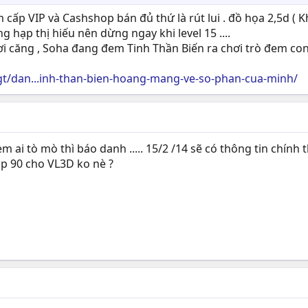
 cấp VIP và Cashshop bán đủ thứ là rút lui . đồ họa 2,5d ( K
 hạp thị hiếu nên dừng ngay khi level 15 ....
i căng , Soha đang đem Tinh Thần Biến ra chơi trò đem con b
gt/dan...inh-than-bien-hoang-mang-ve-so-phan-cua-minh/
 ai tò mò thì báo danh ..... 15/2 /14 sẽ có thông tin chính th
 up 90 cho VL3D ko nè ?