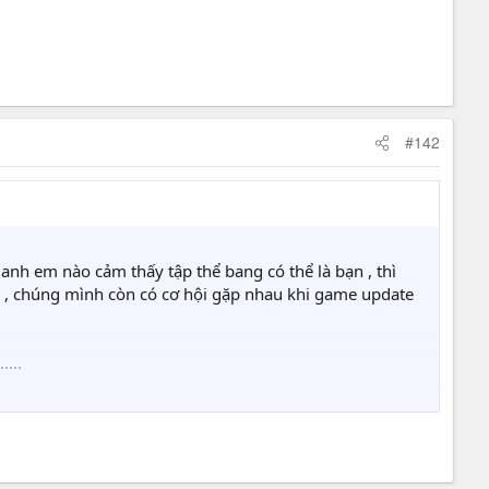
#142
 anh em nào cảm thấy tập thể bang có thể là bạn , thì
được , chúng mình còn có cơ hội gặp nhau khi game update
....
) . mình là Bang chủ , cũng cố hết sức nhưng đôi lúc
ập thể sẽ rất vui ....