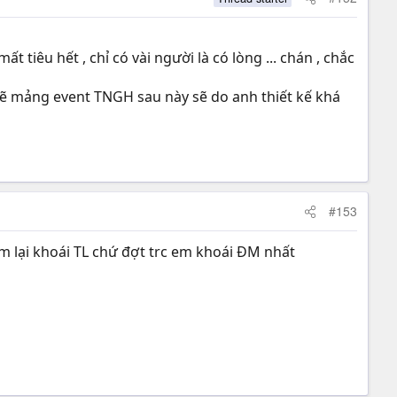
t tiêu hết , chỉ có vài người là có lòng ... chán , chắc
 lẽ mảng event TNGH sau này sẽ do anh thiết kế khá
#153
 em lại khoái TL chứ đợt trc em khoái ĐM nhất