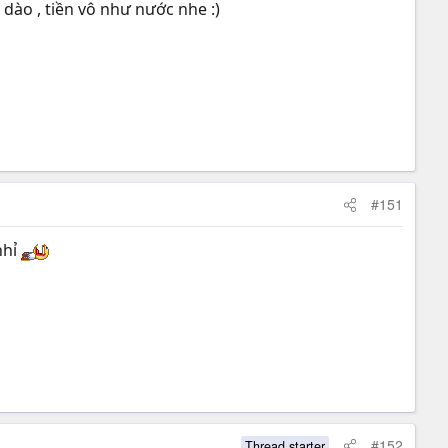
dào , tiền vô như nước nhe :)
#151
nhỉ
#152
Thread starter