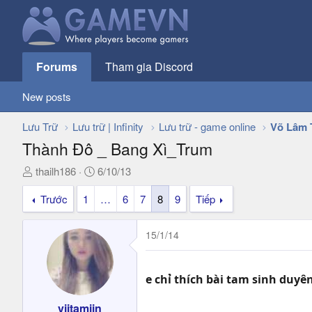
Forums
Tham gia Discord
New posts
Lưu Trữ
Lưu trữ | Infinity
Lưu trữ - game online
Võ Lâm 
Thành Đô _ Bang Xì_Trum
T
N
thailh186
6/10/13
h
g
Trước
1
…
6
7
8
9
Tiếp
r
à
e
y
a
g
15/1/14
d
ử
s
i
t
e chỉ thích bài tam sinh duyê
a
r
viitamiin