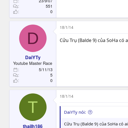
23/9/07
551
0
18/1/14
D
Cửu Trụ (Balde 9) của SoHa có 
DaiYTy
Youtube Master Race
5/11/13
5
0
18/1/14
T
DaiYTy nói:
Cửu Trụ (Balde 9) của SoHa có 
thailh186