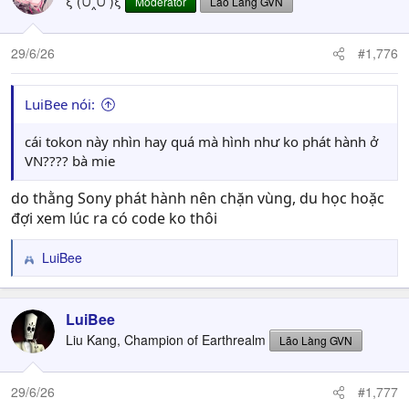
ξ (⩌‸⩌ )ξ
Moderator
Lão Làng GVN
29/6/26
#1,776
LuiBee nói:
cái tokon này nhìn hay quá mà hình như ko phát hành ở
VN???? bà mie
do thằng Sony phát hành nên chặn vùng, du học hoặc
đợi xem lúc ra có code ko thôi
LuiBee
R
e
a
c
LuiBee
t
Liu Kang, Champion of Earthrealm
Lão Làng GVN
i
o
n
29/6/26
#1,777
s