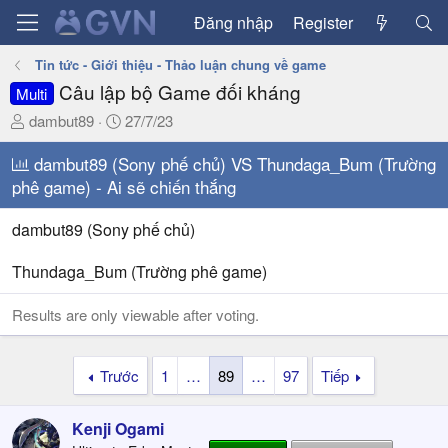
Đăng nhập
Register
Tin tức - Giới thiệu - Thảo luận chung về game
Câu lập bộ Game đối kháng
Multi
T
N
dambut89
27/7/23
h
g
r
dambut89 (Sony phế chủ) VS Thundaga_Bum (Trường
à
e
y
phê game) - Ai sẽ chiến thắng
a
g
d
ử
dambut89 (Sony phế chủ)
s
i
t
Thundaga_Bum (Trường phê game)
a
r
Results are only viewable after voting.
t
e
r
Trước
1
…
89
…
97
Tiếp
Kenji Ogami