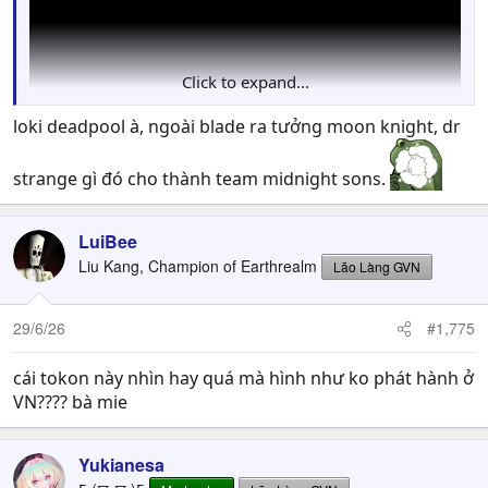
Click to expand...
loki deadpool à, ngoài blade ra tưởng moon knight, dr
strange gì đó cho thành team midnight sons.
LuiBee
Liu Kang, Champion of Earthrealm
Lão Làng GVN
29/6/26
#1,775
cái tokon này nhìn hay quá mà hình như ko phát hành ở
VN???? bà mie
Yukianesa