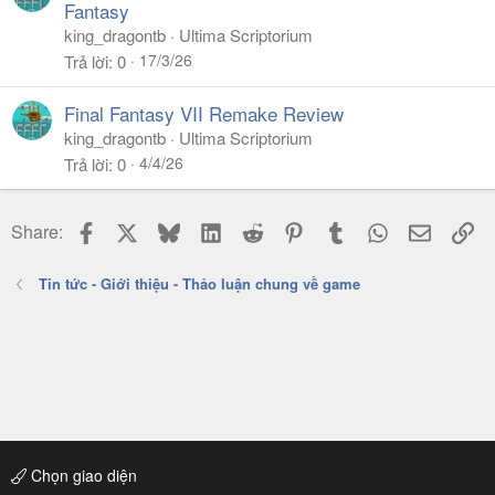
Fantasy
king_dragontb
Ultima Scriptorium
17/3/26
Trả lời
0
Final Fantasy VII Remake Review
king_dragontb
Ultima Scriptorium
4/4/26
Trả lời
0
Facebook
X
Bluesky
LinkedIn
Reddit
Pinterest
Tumblr
WhatsApp
Email
Li
Share:
Tin tức - Giới thiệu - Thảo luận chung về game
Chọn giao diện