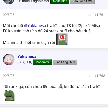
Ultimate EdgeMaster
Moderator
Lão Làng GVN
22/6/26
#1,761
Mời cán bộ
@Yukianesa
trả lời chứ T8 tôi f2p, xài Alisa
E0 ko trấn chờ tích đủ 24 stack buff cho hâụ duệ
Mishima thì hết cmn trận rồi
Yukianesa
ξ (⩌‸⩌ )ξ
Moderator
Lão Làng GVN
22/6/26
#1,762
Tôi rank gà, còn chưa lên búa gỗ, ko đủ tư cách trả lời