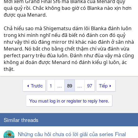
Mới xem Grand Final Sf6 má Blanka của Menard quỷ
quá quỷ rồi. Chắc không bao giờ có Blanka nào xịn hơn
được qua Menard.
Chả hiểu sao mà Shigematsu dám lôi Blanka đánh luôn
trong khi mình nghĩ nếu đã biết nó đánh con đó quỷ
như vậy thì dù đáng mirror thì khác nào đánh ở sân nhà
Menard. Nó bắt cho bằng chết thậm chí vừa đánh vừa
perfect parry trêu đùa luôn. Đánh như đùa vậy mà cũng
không ai đoán được Menard nó đánh kiểu gì luôn, ác
thật.
Trước
1
…
89
…
97
Tiếp
You must log in or register to reply here.
Similar threads
Những câu hỏi chưa có lời giải của series Final