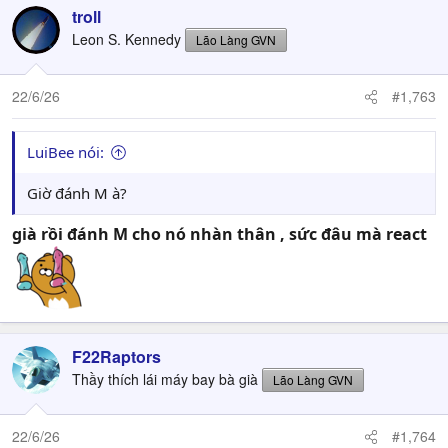
troll
Leon S. Kennedy
Lão Làng GVN
22/6/26
#1,763
LuiBee nói:
Giờ đánh M à?
già rồi đánh M cho nó nhàn thân , sức đâu mà react
F22Raptors
Thầy thích lái máy bay bà già
Lão Làng GVN
22/6/26
#1,764