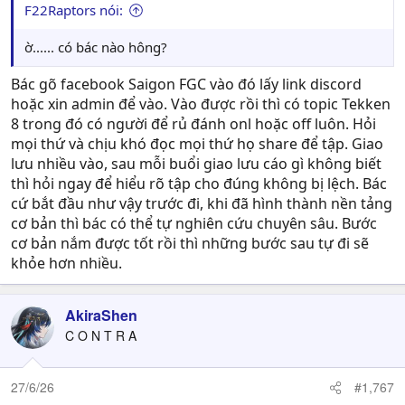
F22Raptors nói:
ờ...... có bác nào hông?
Bác gõ facebook Saigon FGC vào đó lấy link discord
hoặc xin admin để vào. Vào được rồi thì có topic Tekken
8 trong đó có người để rủ đánh onl hoặc off luôn. Hỏi
mọi thứ và chịu khó đọc mọi thứ họ share để tập. Giao
lưu nhiều vào, sau mỗi buổi giao lưu cáo gì không biết
thì hỏi ngay để hiểu rõ tập cho đúng không bị lệch. Bác
cứ bắt đầu như vậy trước đi, khi đã hình thành nền tảng
cơ bản thì bác có thể tự nghiên cứu chuyên sâu. Bước
cơ bản nắm được tốt rồi thì những bước sau tự đi sẽ
khỏe hơn nhiều.
AkiraShen
C O N T R A
27/6/26
#1,767