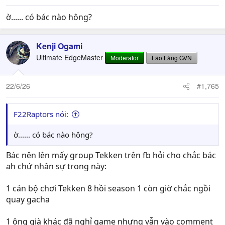
ờ...... có bác nào hông?
Kenji Ogami
Ultimate EdgeMaster
Moderator
Lão Làng GVN
22/6/26
#1,765
F22Raptors nói:
ờ...... có bác nào hông?
Bác nên lên mấy group Tekken trên fb hỏi cho chắc bác
ah chứ nhân sự trong này:
1 cán bộ chơi Tekken 8 hồi season 1 còn giờ chắc ngồi
quay gacha
1 ông già khác đã nghỉ game nhưng vẫn vào comment