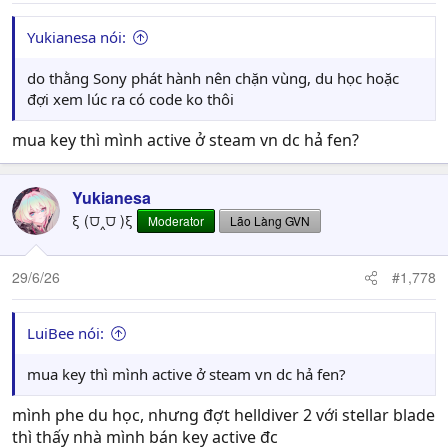
:
Yukianesa nói:
do thằng Sony phát hành nên chặn vùng, du học hoặc
đợi xem lúc ra có code ko thôi
mua key thì mình active ở steam vn dc hả fen?
Yukianesa
ξ (⩌‸⩌ )ξ
Moderator
Lão Làng GVN
29/6/26
#1,778
LuiBee nói:
mua key thì mình active ở steam vn dc hả fen?
mình phe du học, nhưng đợt helldiver 2 với stellar blade
thì thấy nhà mình bán key active đc