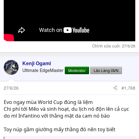
Chỉnh sửa cuối:
27/6/26
Kenji Ogami
Ultimate EdgeMaster
Moderator
Lão Làng GVN
27/6/26
#1,768
Evo ngay mùa World Cup đúng là liệm
Chi phí tới Mẽo và sinh hoạt, du lịch nó độn lên cả cục
do ml Infantino với thằng mặt da cam nó bào
Toy núp gầm giường mấy thằng đó nên toy biết