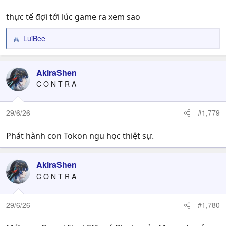
thực tế đợi tới lúc game ra xem sao
LuiBee
R
e
a
c
AkiraShen
t
C O N T R A
i
o
n
29/6/26
#1,779
s
:
Phát hành con Tokon ngu học thiệt sự.
AkiraShen
C O N T R A
29/6/26
#1,780