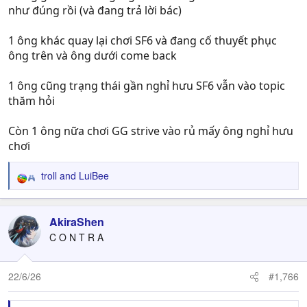
như đúng rồi (và đang trả lời bác)
1 ông khác quay lại chơi SF6 và đang cố thuyết phục
ông trên và ông dưới come back
1 ông cũng trạng thái gần nghỉ hưu SF6 vẫn vào topic
thăm hỏi
Còn 1 ông nữa chơi GG strive vào rủ mấy ông nghỉ hưu
chơi
troll
and
LuiBee
R
e
a
c
AkiraShen
t
C O N T R A
i
o
n
22/6/26
#1,766
s
: