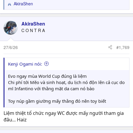
AkiraShen
R
e
a
c
AkiraShen
t
C O N T R A
i
o
n
27/6/26
#1,769
s
:
Kenji Ogami nói:
Evo ngay mùa World Cup đúng là liệm
Chi phí tới Mẽo và sinh hoạt, du lịch nó độn lên cả cục do
ml Infantino với thằng mặt da cam nó bào
Toy núp gầm giường mấy thằng đó nên toy biết
Liệm thiệt tổ chức ngay WC được mấy người tham gia
đâu... Haiz