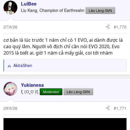
LuiBee
Liu Kang, Champion of Earthrealm
Lão Làng GVN
27/6/26
#1,770
cơ bản là lúc trước 1 năm chỉ có 1 EVO, ai dành được là
cao quý lắm. Người vô địch chỉ cần nói EVO 2020, Evo
2015 là biết ai. giờ 1 năm cả mấy giải, coi tới nhàm
AkiraShen
R
e
a
c
Yukianesa
t
ξ (⩌‸⩌ )ξ
Moderator
Lão Làng GVN
i
o
n
29/6/26
#1,771
s
: