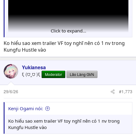
Click to expand...
Ko hiểu sao xem trailer VF toy nghĩ nên có 1 nv trong
Kungfu Hustle vào
Yukianesa
ξ (⩌‸⩌ )ξ
Moderator
Lão Làng GVN
29/6/26
#1,773
Kenji Ogami nói:
Ko hiểu sao xem trailer VF toy nghĩ nên có 1 nv trong
Kungfu Hustle vào