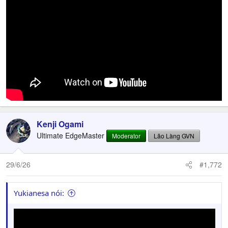
Kenji Ogami
Ultimate EdgeMaster
Moderator
Lão Làng GVN
29/6/26
#1,772
Yukianesa nói: