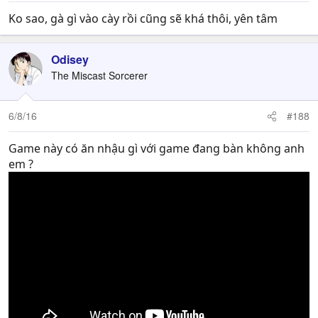
Ko sao, gà gì vào cày rồi cũng sẽ khá thôi, yên tâm
Odisey
The Miscast Sorcerer
6/8/16
#188
Game này có ăn nhậu gì với game đang bàn không anh
em ?