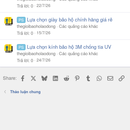
22/7/26
Trả lời
0
Lựa chọn giày bảo hộ chính hãng giá rẻ
PS
thegioibaoholaodong
Các quảng cáo khác
15/7/26
Trả lời
0
Lựa chọn kính bảo hộ 3M chống tia UV
PS
thegioibaoholaodong
Các quảng cáo khác
24/7/26
Trả lời
0
Facebook
X
Bluesky
LinkedIn
Reddit
Pinterest
Tumblr
WhatsApp
Email
Li
Share:
Thảo luận chung