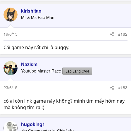
kirishitan
Mr & Ms Pac-Man
19/6/15
#182
Cái game này rất chi là buggy.
Nazism
Youtube Master Race
Lão Làng GVN
23/6/15
#183
có ai còn link game này không? mình tìm mấy hôm nay
mà không tìm ra :(
hugoking1
<b>Commander-in-Chief</b>