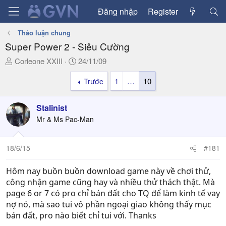
Đăng nhập
Register
Thảo luận chung
Super Power 2 - Siêu Cường
T
N
Corleone XXIII
24/11/09
h
g
Trước
1
…
10
r
à
e
y
a
g
Stalinist
d
ử
Mr & Ms Pac-Man
s
i
t
a
18/6/15
#181
r
t
Hôm nay buồn buồn download game này về chơi thử,
e
công nhận game cũng hay và nhiều thử thách thật. Mà
r
page 6 or 7 có pro chỉ bán đất cho TQ để làm kinh tế vay
nợ nó, mà sao tui vô phần ngoại giao không thấy mục
bán đất, pro nào biết chỉ tui với. Thanks