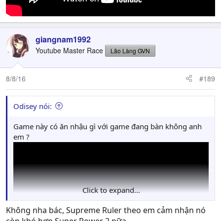
giangnam1992
Youtube Master Race
Lão Làng GVN
8/8/16
#189
Odisey nói:
Game này có ăn nhậu gì với game đang bàn không anh
em ?
Click to expand...
Không nha bác, Supreme Ruler theo em cảm nhận nó
còn khó hơn Super Power 2 nữa.