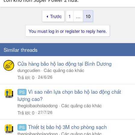
Trước
1
…
10
You must log in or register to reply here.
Similar threads
Cửa hàng bảo hộ lao động tại Bình Dương
dungcudien
Các quảng cáo khác
24/6/26
Trả lời
0
Vì sao nên lựa chọn bảo hộ lao động chất
PS
lượng cao?
thegioibaoholaodong
Các quảng cáo khác
27/7/26
Trả lời
0
Thiết bị bảo hộ 3M cho phòng sạch
PS
thegioibaoholaodong
Các quảng cáo khác