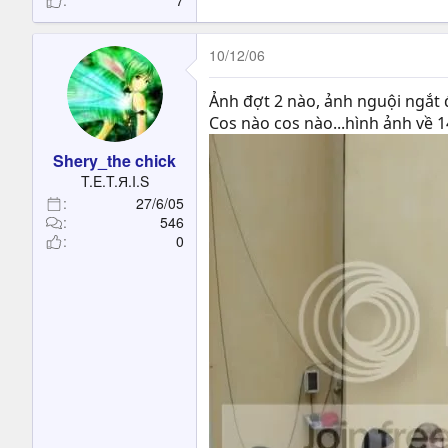
7
10/12/06
Ảnh đợt 2 nào, ảnh nguội ngắt đ
Cos nào cos nào...hình ảnh về 1
Shery_the chick
T.E.T.Я.I.S
27/6/05
546
0