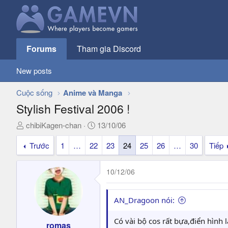
Forums
Tham gia Discord
New posts
Cuộc sống
Anime và Manga
Stylish Festival 2006 !
T
N
chibiKagen-chan
13/10/06
h
g
Trước
1
…
22
23
24
25
26
…
30
Tiếp
r
à
e
y
a
g
10/12/06
d
ử
s
i
t
AN_Dragoon nói:
a
r
Có vài bộ cos rất bựa,điển hình 
romas