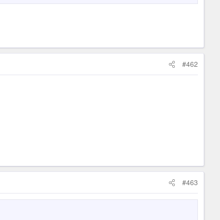
#462
#463