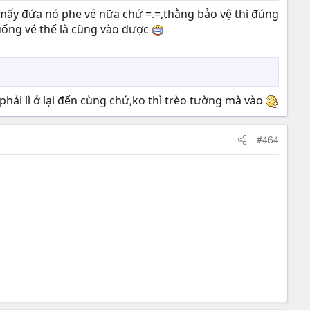
để mấy đứa nó phe vé nữa chứ =.=,thằng bảo vệ thì đúng
uống vé thế là cũng vào được
ải lì ở lại đến cùng chứ,ko thì trèo tường mà vào
#464