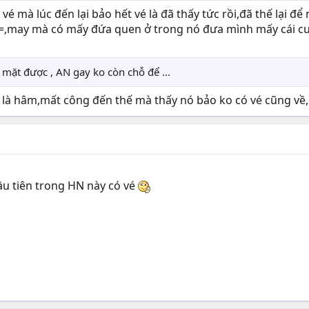
 vé mà lúc đến lại bảo hết vé là đã thấy tức rồi,đã thế lại 
=.=,may mà có mấy đứa quen ở trong nó đưa mình mấy cái c
mặt được , AN gay ko còn chỗ để ...
 hâm,mất công đến thế mà thấy nó bảo ko có vé cũng về,ph
ầu tiên trong HN này có vé