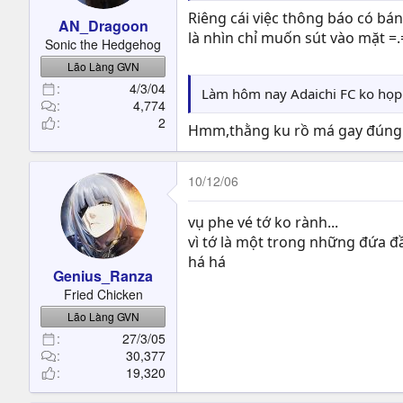
Riêng cái việc thông báo có bán
AN_Dragoon
là nhìn chỉ muốn sút vào mặt 
Sonic the Hedgehog
Lão Làng GVN
4/3/04
Làm hôm nay Adaichi FC ko họp 
4,774
2
Hmm,thằng ku rồ má gay đúng là
10/12/06
vụ phe vé tớ ko rành...
vì tớ là một trong những đứa đ
há há
Genius_Ranza
Fried Chicken
Lão Làng GVN
27/3/05
30,377
19,320