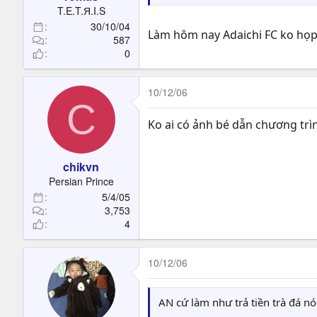
t
T.E.T.Я.I.S
e
30/10/04
r
Làm hôm nay Adaichi FC ko họp 
587
0
10/12/06
C
Ko ai có ảnh bé dẫn chương trình
chikvn
Persian Prince
5/4/05
3,753
4
10/12/06
AN cứ làm như trả tiền trà đá 