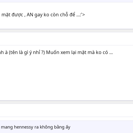
mặt được , AN gay ko còn chỗ để ...:'>
 à (tên là gì ý nhỉ ?) Muốn xem lại mặt mà ko có ...
nó mang hennessy ra không bằng ấy