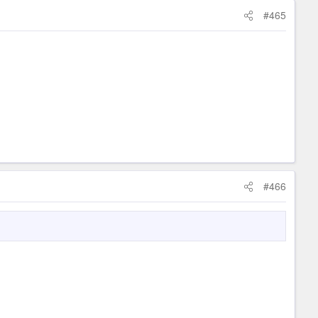
#465
#466