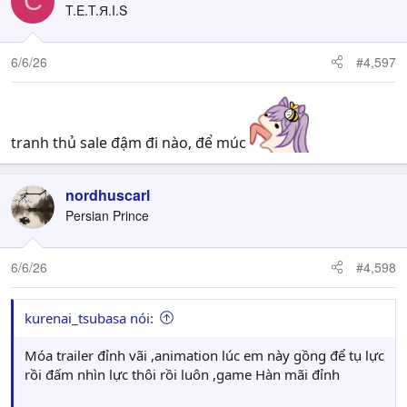
C
T.E.T.Я.I.S
6/6/26
#4,597
tranh thủ sale đậm đi nào, để múc
nordhuscarl
Persian Prince
6/6/26
#4,598
kurenai_tsubasa nói:
Móa trailer đỉnh vãi ,animation lúc em này gồng để tụ lực
rồi đấm nhìn lực thôi rồi luôn ,game Hàn mãi đỉnh