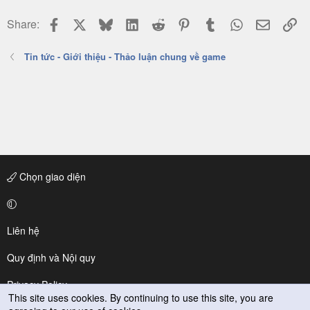
ó
Facebook
X
Bluesky
LinkedIn
Reddit
Pinterest
Tumblr
WhatsApp
Email
Li
Share:
a
Tin tức - Giới thiệu - Thảo luận chung về game
Chọn giao diện
Liên hệ
Quy định và Nội quy
Privacy Policy
This site uses cookies. By continuing to use this site, you are