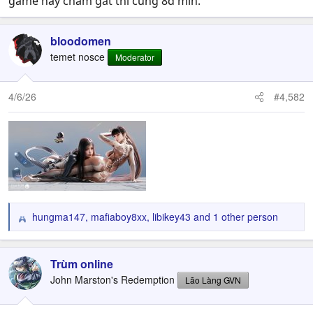
game này chấm gắt thì cũng 8d min.
bloodomen
temet nosce
Moderator
4/6/26
#4,582
hungma147
,
mafiaboy8xx
,
libikey43
and 1 other person
R
e
a
c
Trùm online
t
John Marston's Redemption
Lão Làng GVN
i
o