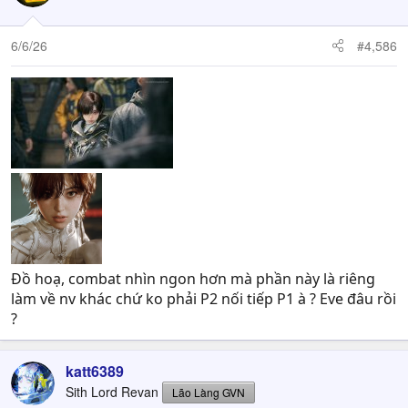
i
o
n
6/6/26
#4,586
s
:
Đồ hoạ, combat nhìn ngon hơn mà phần này là riêng
làm về nv khác chứ ko phải P2 nối tiếp P1 à ? Eve đâu rồi
?
katt6389
Sith Lord Revan
Lão Làng GVN