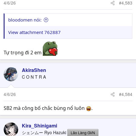
n
4/6/26
#4,583
s
:
bloodomen nói:
View attachment 762887
Tự trọng đi 2 em
AkiraShen
C O N T R A
4/6/26
#4,584
SB2 mà công bố chắc bùng nổ luôn
.
Kira_Shinigami
シェンムー Ryo Hazuki
Lão Làng GVN