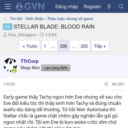
Đăng nhập
Register
Tin tức - Giới thiệu - Thảo luận chung về game
STELLAR BLADE: BLOOD RAIN
PS
T
N
Kira_Shinigami
1/2/24
h
g
Trước
1
…
230
…
255
Tiếp
r
à
e
y
a
g
TTrCorp
d
ử
Mega Man
Lão Làng GVN
s
i
t
a
1/6/26
#4,581
r
t
Early game thấy Tachy ngon hơn Eve nhưng về sau cho
e
Eve đổi kiểu tóc thì thấy xinh hơn Tachy và đúng chuẩn
r
waifu dịu dàng dễ thương. Từ hồi Nier Automata thì
Stellar chắc là game chặt chém gây nghiện lẫn gái gú
ngon nhất rồi. Tội em Eve bị bọn woke critic dìm chứ