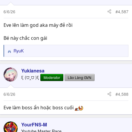
6/6/26
#4,587
Eve lên làm god aka máy đẻ rồi
Bé này chắc con gái
RyuK
R
e
a
c
Yukianesa
t
ξ (⩌‸⩌ )ξ
Moderator
Lão Làng GVN
i
o
n
6/6/26
#4,588
s
:
Eve làm boss ẩn hoặc boss cuối
YourFNS-M
Youtube Master Race