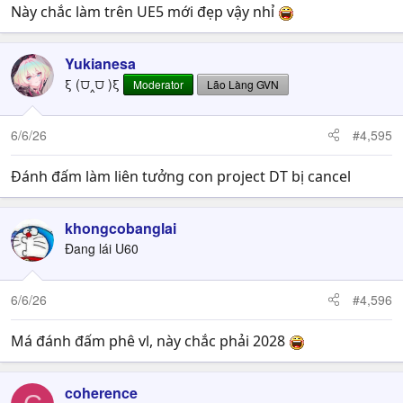
Này chắc làm trên UE5 mới đẹp vậy nhỉ
Yukianesa
ξ (⩌‸⩌ )ξ
Moderator
Lão Làng GVN
6/6/26
#4,595
Đánh đấm làm liên tưởng con project DT bị cancel
khongcobanglai
Đang lái U60
6/6/26
#4,596
Má đánh đấm phê vl, này chắc phải 2028
coherence