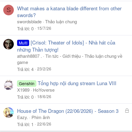
What makes a katana blade different from other
S
swords?
swordsblade
Thảo luận chung
15/7/26
Trả lời
0
[Crisol: Theater of Idols] - Nhà hát của
Multi
những Thần tượng!
athanh8807 .
Tin tức - Giới thiệu - Thảo luận chung về
game
23/2/26
Trả lời
4
Tổng hợp nội dung stream Luna VIII
Genshin
X1989
HoYoverse
18/6/26
Trả lời
0
Đ
House of The Dragon (22/06/2026) - Season 3
ã
Eazy.
Phim ảnh
k
22/6/26
Trả lời
1
h