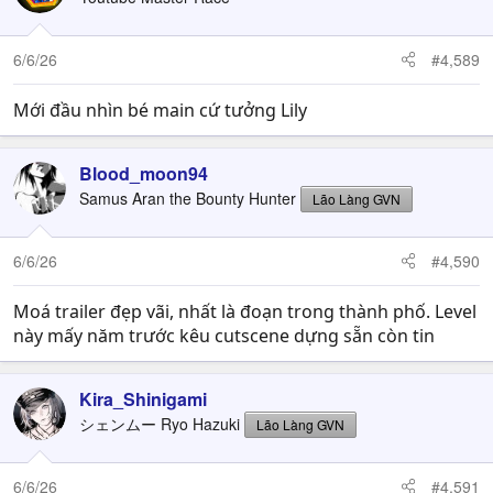
6/6/26
#4,589
Mới đầu nhìn bé main cứ tưởng Lily
Blood_moon94
Samus Aran the Bounty Hunter
Lão Làng GVN
6/6/26
#4,590
Moá trailer đẹp vãi, nhất là đoạn trong thành phố. Level
này mấy năm trước kêu cutscene dựng sẵn còn tin
Kira_Shinigami
シェンムー Ryo Hazuki
Lão Làng GVN
6/6/26
#4,591