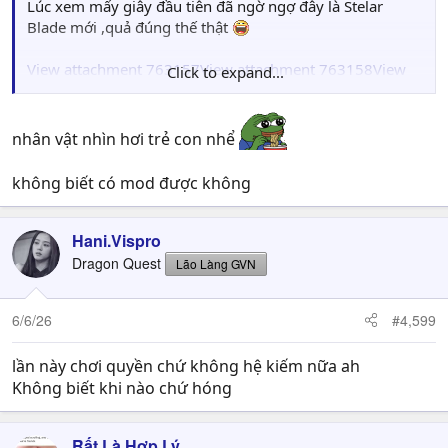
Lúc xem mấy giây đầu tiên đã ngờ ngợ đây là Stelar
Blade mới ,quả đúng thế thật
View attachment 763157
View attachment 763158
View
Click to expand...
attachment 763160
View attachment 763159
nhân vật nhìn hơi trẻ con nhể
không biết có mod được không
Hani.Vispro
Dragon Quest
Lão Làng GVN
6/6/26
#4,599
lần này chơi quyền chứ không hệ kiếm nữa ah
Không biết khi nào chứ hóng
Rất Là Hợp Lý