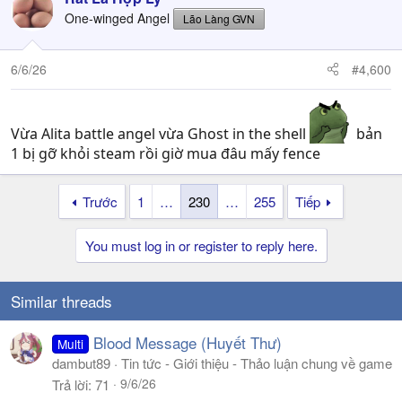
One-winged Angel
Lão Làng GVN
6/6/26
#4,600
Vừa Alita battle angel vừa Ghost in the shell
bản
1 bị gỡ khỏi steam rồi giờ mua đâu mấy fence
Trước
1
…
230
…
255
Tiếp
You must log in or register to reply here.
Similar threads
Blood Message (Huyết Thư)
Multi
dambut89
Tin tức - Giới thiệu - Thảo luận chung về game
9/6/26
Trả lời
71