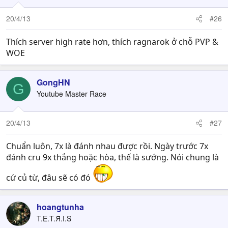
20/4/13
#26
Thích server high rate hơn, thích ragnarok ở chỗ PVP &
WOE
GongHN
G
Youtube Master Race
20/4/13
#27
Chuẩn luôn, 7x là đánh nhau được rồi. Ngày trước 7x
đánh cru 9x thắng hoặc hòa, thế là sướng. Nói chung là
cứ củ từ, đâu sẽ có đó
hoangtunha
T.E.T.Я.I.S