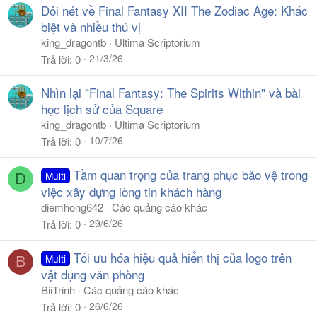
Đôi nét về Final Fantasy XII The Zodiac Age: Khác
biệt và nhiều thú vị
king_dragontb
Ultima Scriptorium
21/3/26
Trả lời
0
Nhìn lại "Final Fantasy: The Spirits Within" và bài
học lịch sử của Square
king_dragontb
Ultima Scriptorium
10/7/26
Trả lời
0
Tầm quan trọng của trang phục bảo vệ trong
Multi
D
việc xây dựng lòng tin khách hàng
diemhong642
Các quảng cáo khác
29/6/26
Trả lời
0
Tối ưu hóa hiệu quả hiển thị của logo trên
Multi
B
vật dụng văn phòng
BiiTrinh
Các quảng cáo khác
26/6/26
Trả lời
0