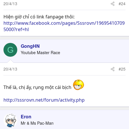
20/4/13
#24
Hiện giờ chỉ có link fanpage thôi:
http://www.facebook.com/pages/Sssrovn/19695410709
5000?ref=hl
GongHN
G
Youtube Master Race
20/4/13
#25
Thế là, chị ấy, rụng một cái bịch
http://sssrovn.net/forum/activity.php
Eron
Mr & Ms Pac-Man