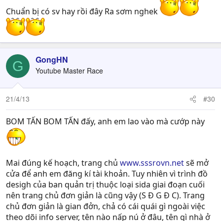
Chuẩn bị có sv hay rồi đây Ra sơm nghek
GongHN
G
Youtube Master Race
21/4/13
#30
BOM TẤN BOM TẤN đấy, anh em lao vào mà cướp này
Mai đúng kế hoạch, trang chủ
www.sssrovn.net
sẽ mở
cửa để anh em đăng kí tài khoản. Tuy nhiên vì trình đồ
desigh của ban quản trị thuộc loại sida giai đoạn cuối
nên trang chủ đơn giản là cũng vậy (S Đ G Đ C). Trang
chủ đơn giản là gian đởn, chả có cái quái gì ngoài việc
theo dõi info server, tên nào nấp nú ở đâu, tên gì nhà ở