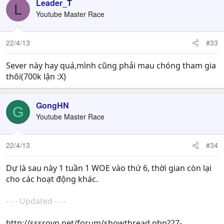
Leader_T
L
Youtube Master Race
22/4/13
#33
Sever này hay quá,mình cũng phải mau chóng tham gia
thôi(700k lận :X)
GongHN
G
Youtube Master Race
22/4/13
#34
Dự là sau này 1 tuần 1 WOE vào thứ 6, thời gian còn lại
cho các hoạt động khác.
- - - Updated - - -
http://sssrovn.net/forum/showthread.php?27-