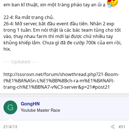
em ban kĩ thuật, xin một tràng pháo tay an ủi ạ
22-4: Ra mắt trang chủ.
26-4: Mở server, bắt đầu event đầu tiên. Nhân 2 exp
trong 1 tuần. Em nói thật là các bác team tủng cho tốt
vào, thay nhau farm thì mới lại được chứ nhiều tay
khủng khiếp lắm. Chưa gì đã đe cướp 700k của em rồi,
hix.
- - - Updated - - -
http://sssrovn.net/forum/showthread.php?21-Boom-
t%E1%BA%A5n-L%E1%BB%8Bch-ra-m%E1%BA%AFt-
trang-ch%E1%BB%A7-v%C3-server&p=21#post21
GongHN
G
Youtube Master Race
21/4/13
#31