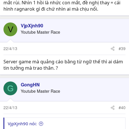
mắt rùi. Nhìn 1 hồi là nhức con mắt, đề nghị thay = cái
hình ragnarok gì đi chứ nhìn ai mà chịu nổi.
VjpXjnh90
V
Youtube Master Race
22/4/13
#39
Server game mà quảng cáo bằng từ ngữ thế thì ai dám
tin tưởng mà trao thân. ?
GongHN
G
Youtube Master Race
22/4/13
#40
VjpXjnh90 nói: