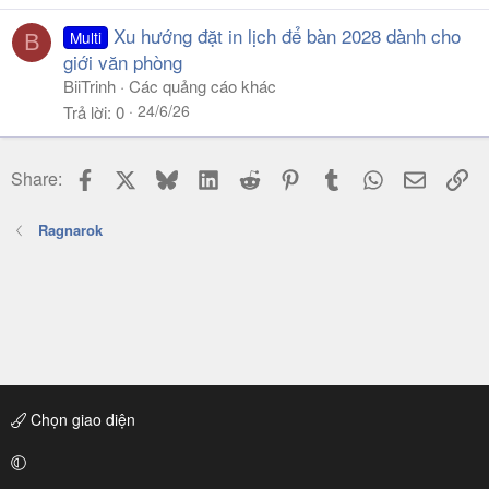
Xu hướng đặt in lịch để bàn 2028 dành cho
Multi
B
giới văn phòng
BiiTrinh
Các quảng cáo khác
24/6/26
Trả lời
0
Facebook
X
Bluesky
LinkedIn
Reddit
Pinterest
Tumblr
WhatsApp
Email
Li
Share:
Ragnarok
Chọn giao diện