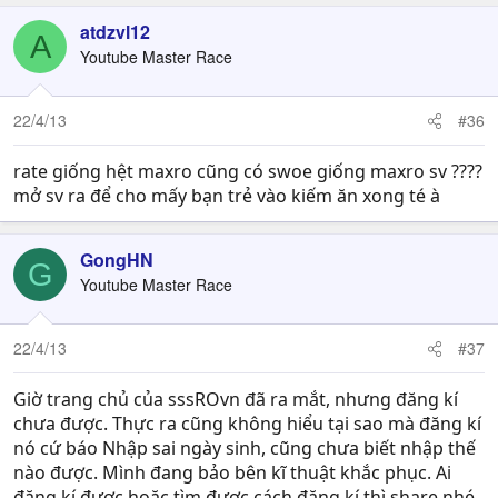
atdzvl12
A
Youtube Master Race
22/4/13
#36
rate giống hệt maxro cũng có swoe giống maxro sv ????
mở sv ra để cho mấy bạn trẻ vào kiếm ăn xong té à
GongHN
G
Youtube Master Race
22/4/13
#37
Giờ trang chủ của sssROvn đã ra mắt, nhưng đăng kí
chưa được. Thực ra cũng không hiểu tại sao mà đăng kí
nó cứ báo Nhập sai ngày sinh, cũng chưa biết nhập thế
nào được. Mình đang bảo bên kĩ thuật khắc phục. Ai
đăng kí được hoặc tìm được cách đăng kí thì share nhé.