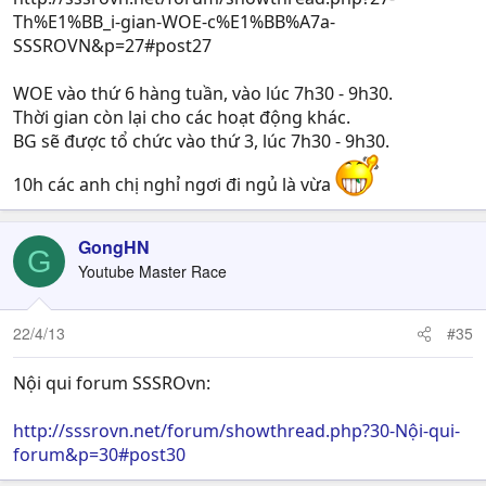
Th%E1%BB_i-gian-WOE-c%E1%BB%A7a-
SSSROVN&p=27#post27
WOE vào thứ 6 hàng tuần, vào lúc 7h30 - 9h30.
Thời gian còn lại cho các hoạt động khác.
BG sẽ được tổ chức vào thứ 3, lúc 7h30 - 9h30.
10h các anh chị nghỉ ngơi đi ngủ là vừa
GongHN
G
Youtube Master Race
22/4/13
#35
Nội qui forum SSSROvn:
http://sssrovn.net/forum/showthread.php?30-Nội-qui-
forum&p=30#post30