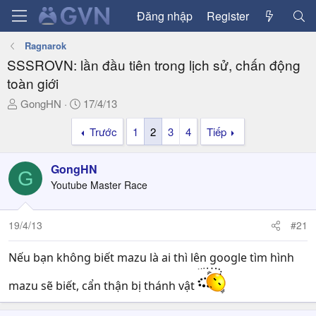
Đăng nhập
Register
Ragnarok
SSSROVN: lần đầu tiên trong lịch sử, chấn động
toàn giới
T
N
GongHN
17/4/13
h
g
Trước
1
2
3
4
Tiếp
r
à
e
y
a
g
GongHN
G
d
ử
Youtube Master Race
s
i
t
a
19/4/13
#21
r
t
Nếu bạn không biết mazu là ai thì lên google tìm hình
e
r
mazu sẽ biết, cẩn thận bị thánh vật