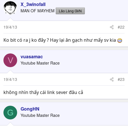
X_3winofall
MAN OF MAYHEM
Lão Làng GVN
19/4/13
#22
Ko bit có ra j ko đây ? Hay lại ăn gạch như mấy sv kia
vuasamac
V
Youtube Master Race
19/4/13
#23
không nhìn thấy cái link sever đâu cả
GongHN
G
Youtube Master Race