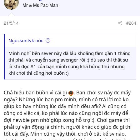
Mr & Ms Pac-Man
thôi
.
21/5/14
#264
Ko có thời gian chơi thì giúp mem thế nùn nào đc hả
bạn? Sao có cái này mà cũng éo hiểu đc? Phải chăng bạn
dốt hay mẹ bạn ko cho i-ốt vào canh?
Ngocsontvk nói:
Ừ thì cứ cho là tôi éo giúp mem G tôi đc bao nhiêu đi
Mình nghỉ bên sever này đã lâu khoảng tầm gần 1 tháng
nhưng tôi dám khẳng định éo thằng VN nào trong G tôi
thì phải và chuyển sang avenger rồi :) dù sao thì thật sự
mà tôi chưa từng giúp nó 1 cái gì hoặc cho nó bất kì 1 đồ
là khi đọc #1 của bạn mình cũng khá hứng thú nhưng
gì. Ok?
khi chơi thì cũng hơi buồn :)
Chả hiểu bạn buồn vì cái gì
. Bạn chơi sv này đc mấy
ngày? Những lúc bạn pm mình, mình có trả lời mà ko
giúp ko hay những lúc đấy mình đều afk? Ai cũng có
công có việc cả, ko phải lúc nào cũng ngồi đc máy để
đợi newbie pm nhờ giúp xong hỗ trợ :). Chơi game thì
phải tự vận động là chính, người khác có giúp đc gì thì
tốt cái đấy. Mình cũng vậy thôi. chơi ở bất kể sv nào,