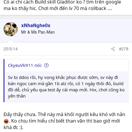
Có ai chỉ cách Build skill Gladitor ko ? tìm trên google
ma ko thấy hic. Chơi mới đến lv 70 mà rollback ....
xNhaNghe0x
Mr & Ms Pac-Man
25/5/14
#278
CkyeuVk911 nói:
Sv bị ddos rồi, hy vọng khắc phục được sớm, sv này đi
bán ngọc cam mà gần 1b alz rồi, có 1 ngày thôi đó, build
đồ dễ, chủ yếu qua test ấy cái map mới. Hix, chơi cũng ko
yên thân
Đấy thấy chưa. Thế này mà khối người kêu khó với nản
. Ko chịu tìm hiểu chỉ biết than vãn thì bao giờ mới
khá đc :).