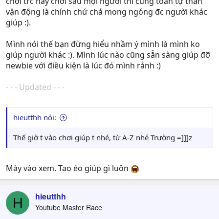
chơi trc hay chơi sau mọi người thì cũng toàn tự thân
vận động là chính chứ chả mong ngóng đc người khác
giúp :).
Mình nói thế bạn đừng hiểu nhầm ý mình là mình ko
giúp người khác :). Mình lúc nào cũng sẵn sàng giúp đỡ
newbie với điều kiện là lúc đó mình rảnh :)
- - - Updated - - -
hieutthh nói:
Thế giờ t vào chơi giúp t nhé, từ A-Z nhé Trường =]]]z
Mày vào xem. Tao éo giúp gì luôn
hieutthh
H
Youtube Master Race