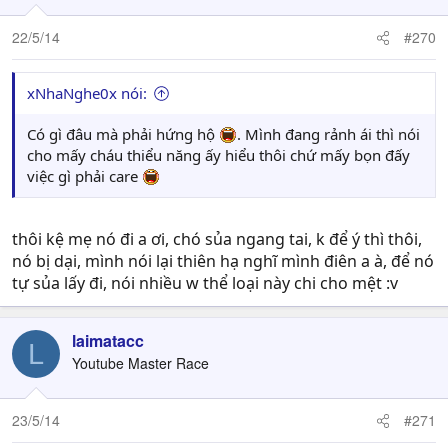
22/5/14
#270
xNhaNghe0x nói:
Có gì đâu mà phải hứng hộ
. Mình đang rảnh ái thì nói
cho mấy cháu thiểu năng ấy hiểu thôi chứ mấy bọn đấy
việc gì phải care
thôi kệ mẹ nó đi a ơi, chó sủa ngang tai, k để ý thì thôi,
nó bị dại, mình nói lại thiên hạ nghĩ mình điên a à, để nó
tự sủa lấy đi, nói nhiều w thể loại này chi cho mệt :v
laimatacc
L
Youtube Master Race
23/5/14
#271