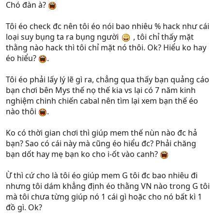
Chó đàn à?
Tôi éo check đc nên tôi éo nói bao nhiêu % hack như cái
loại suy bụng ta ra bụng người
, tôi chỉ thấy mặt
thằng nào hack thì tôi chỉ mặt nó thôi. Ok? Hiểu ko hay
éo hiểu?
.
Tôi éo phải lấy lý lẽ gì ra, chẳng qua thấy bạn quảng cáo
bạn chơi bên Mys thế nọ thế kia vs lại có 7 năm kinh
nghiệm chinh chiến cabal nên tìm lại xem bạn thế éo
nào thôi
.
Ko có thời gian chơi thì giúp mem thế nùn nào đc hả
bạn? Sao có cái này mà cũng éo hiểu đc? Phải chăng
bạn dốt hay mẹ bạn ko cho i-ốt vào canh?
Ừ thì cứ cho là tôi éo giúp mem G tôi đc bao nhiêu đi
nhưng tôi dám khẳng định éo thằng VN nào trong G tôi
mà tôi chưa từng giúp nó 1 cái gì hoặc cho nó bất kì 1
đồ gì. Ok?