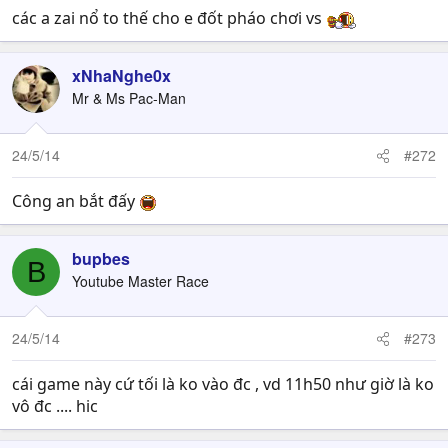
các a zai nổ to thế cho e đốt pháo chơi vs
xNhaNghe0x
Mr & Ms Pac-Man
24/5/14
#272
Công an bắt đấy
bupbes
B
Youtube Master Race
24/5/14
#273
cái game này cứ tối là ko vào đc , vd 11h50 như giờ là ko
vô đc .... hic