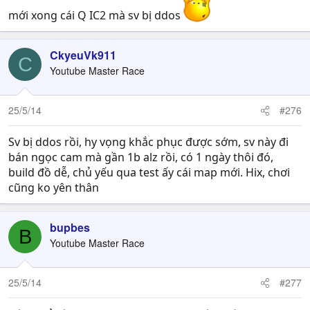
mới xong cái Q IC2 mà sv bị ddos
CkyeuVk911
C
Youtube Master Race
25/5/14
#276
Sv bị ddos rồi, hy vọng khắc phục được sớm, sv này đi
bán ngọc cam mà gần 1b alz rồi, có 1 ngày thôi đó,
build đồ dễ, chủ yếu qua test ấy cái map mới. Hix, chơi
cũng ko yên thân
bupbes
B
Youtube Master Race
25/5/14
#277