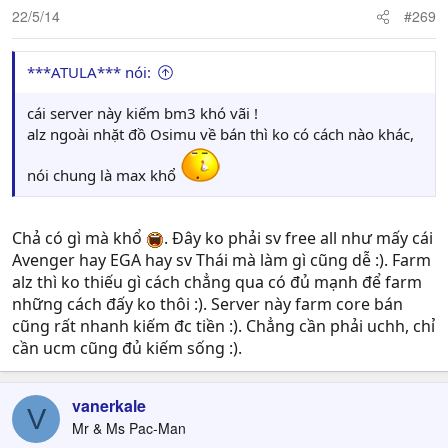
dốt hay mẹ bạn ko cho i-ốt vào canh?
22/5/14
#269
Ừ thì cứ cho là tôi éo giúp mem G tôi đc bao nhiêu đi
nhưng tôi dám khẳng định éo thằng VN nào trong G tôi
***ATULA*** nói:
mà tôi chưa từng giúp nó 1 cái gì hoặc cho nó bất kì 1 đồ
gì. Ok?
cái server này kiếm bm3 khó vãi !
alz ngoài nhặt đồ Osimu về bán thì ko có cách nào khác,
nói chung là max khổ
Chả có gì mà khổ
. Đây ko phải sv free all như mấy cái
Avenger hay EGA hay sv Thái mà làm gì cũng dễ :). Farm
alz thì ko thiếu gì cách chẳng qua có đủ mạnh để farm
những cách đấy ko thôi :). Server này farm core bán
cũng rất nhanh kiếm đc tiền :). Chẳng cần phải uchh, chỉ
cần ucm cũng đủ kiếm sống :).
vanerkale
V
Mr & Ms Pac-Man