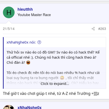
hieutthh
H
Youtube Master Race
21/5/14
#263
xNhaNghe0x nói:
Thử hỏi sv nào éo có đồ GM? Sv nào éo có hack thế? Kể
cả official nhé :). Chúng nó hack thì cũng hack theo à?
Chó đàn à?
Tôi éo check đc nên tôi éo nói bao nhiêu % hack như cái
loại suy bụng ta ra bụng người
, tôi chỉ thấy mặt
thằng nào hack thì tôi chỉ mặt nó thôi. Ok? Hiểu ko hay
Click to expand...
éo hiểu?
.
Thế giờ t vào chơi giúp t nhé, từ A-Z nhé Trường =]]]z
Tôi éo phải lấy lý lẽ gì ra, chẳng qua thấy bạn quảng cáo
bạn chơi bên Mys thế nọ thế kia vs lại có 7 năm kinh
xNhaNghe0x
nghiệm chinh chiến cabal nên tìm lại xem bạn thế éo nào