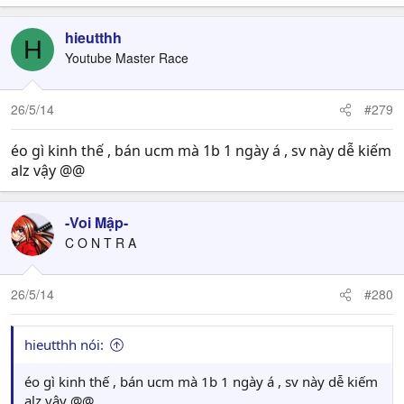
hieutthh
H
Youtube Master Race
26/5/14
#279
éo gì kinh thế , bán ucm mà 1b 1 ngày á , sv này dễ kiếm
alz vậy @@
-Voi Mập-
C O N T R A
26/5/14
#280
hieutthh nói:
éo gì kinh thế , bán ucm mà 1b 1 ngày á , sv này dễ kiếm
alz vậy @@