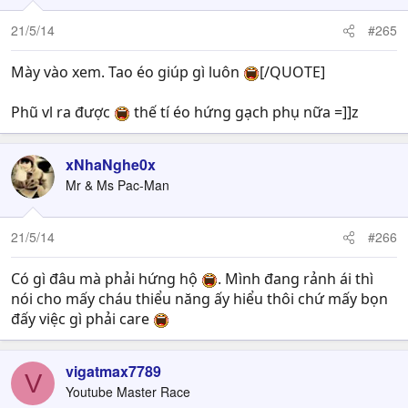
21/5/14
#265
Mày vào xem. Tao éo giúp gì luôn
[/QUOTE]
Phũ vl ra được
thế tí éo hứng gạch phụ nữa =]]z
xNhaNghe0x
Mr & Ms Pac-Man
21/5/14
#266
Có gì đâu mà phải hứng hộ
. Mình đang rảnh ái thì
nói cho mấy cháu thiểu năng ấy hiểu thôi chứ mấy bọn
đấy việc gì phải care
vigatmax7789
V
Youtube Master Race