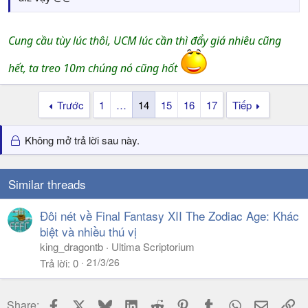
Cung cầu tùy lúc thôi, UCM lúc cần thì đẩy giá nhiêu cũng
hết, ta treo 10m chúng nó cũng hốt
Trước
1
…
14
15
16
17
Tiếp
Không mở trả lời sau này.
Similar threads
Đôi nét về Final Fantasy XII The Zodiac Age: Khác
biệt và nhiều thú vị
king_dragontb
Ultima Scriptorium
21/3/26
Trả lời
0
Facebook
X
Bluesky
LinkedIn
Reddit
Pinterest
Tumblr
WhatsApp
Email
Li
Share: