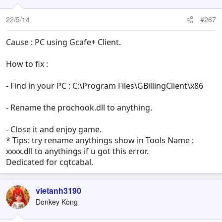
22/5/14
#267
Cause : PC using Gcafe+ Client.
How to fix :
- Find in your PC : C:\Program Files\GBillingClient\x86
- Rename the prochook.dll to anything.
- Close it and enjoy game.
* Tips: try rename anythings show in Tools Name :
xxxx.dll to anythings if u got this error.
Dedicated for cqtcabal.
vietanh3190
Donkey Kong