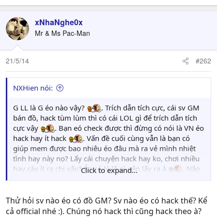
xNhaNghe0x
Mr & Ms Pac-Man
21/5/14
#262
NXHien nói:
G LL là G éo nào vậy?
. Trích dẫn tích cực, cái sv GM
bán đồ, hack tùm lùm thì có cái LOL gì để trích dẫn tích
cực vậy
. Bạn eó check được thì đừng có nói là VN éo
hack hay ít hack
. Vấn đề cuối cùng vẫn là bạn có
giúp mem được bao nhiêu éo đâu mà ra vẻ mình nhiệt
tình hay này nọ? Lấy cái chuyện hack hay ko, chơi nhiều
hay cày ít ra chi vậy? Éo có lý lẽ gì nên lấy ra à
. Não
Click to expand...
bạn ít nếp nhăn hay ăn canh thiếu iot hay sao mà lạc đề
dữ vậy
Thử hỏi sv nào éo có đồ GM? Sv nào éo có hack thế? Kể
cả official nhé :). Chúng nó hack thì cũng hack theo à?