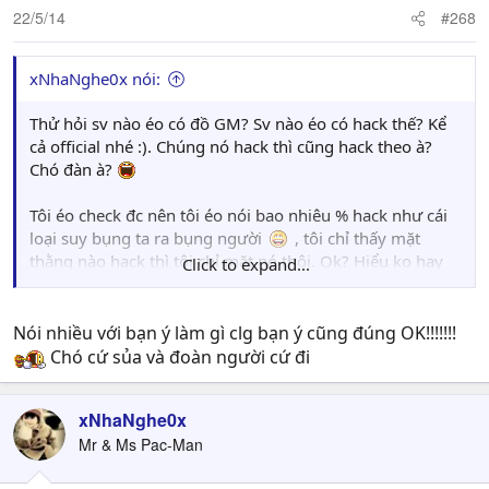
22/5/14
#268
xNhaNghe0x nói:
Thử hỏi sv nào éo có đồ GM? Sv nào éo có hack thế? Kể
cả official nhé :). Chúng nó hack thì cũng hack theo à?
Chó đàn à?
Tôi éo check đc nên tôi éo nói bao nhiêu % hack như cái
loại suy bụng ta ra bụng người
, tôi chỉ thấy mặt
thằng nào hack thì tôi chỉ mặt nó thôi. Ok? Hiểu ko hay
Click to expand...
éo hiểu?
.
Tôi éo phải lấy lý lẽ gì ra, chẳng qua thấy bạn quảng cáo
Nói nhiều với bạn ý làm gì clg bạn ý cũng đúng OK!!!!!!!
bạn chơi bên Mys thế nọ thế kia vs lại có 7 năm kinh
Chó cứ sủa và đoàn người cứ đi
nghiệm chinh chiến cabal nên tìm lại xem bạn thế éo nào
thôi
.
xNhaNghe0x
Ko có thời gian chơi thì giúp mem thế nùn nào đc hả
Mr & Ms Pac-Man
bạn? Sao có cái này mà cũng éo hiểu đc? Phải chăng bạn