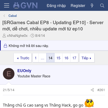
Đăng nhập
Register
Cabal
[SRGames Cabal EP8 - Updating EP10] - Server
mới, dễ chơi, nhiều update mới từ ep10
T
N
xNhaNghe0x
8/4/14
h
g
r
à
Không mở trả lời sau này.
e
y
a
g
Trước
1
…
14
15
16
17
Tiếp
d
ử
s
i
EUOnly
t
E
a
Youtube Master Race
r
t
21/5/14
#261
e
r
Thằng chủ G cao sang vs Thằng Hack, go go