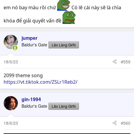
em nó bay màu rồi chứ
Có lẽ cái này sẽ là chìa
khóa để giải quyết vấn đề
jumper
Baldur's Gate
Lão Làng GVN
18/6/23
#559
2099 theme song
https://vt.tiktok.com/ZSLr1Reb2/
gin-1994
Baldur's Gate
Lão Làng GVN
18/6/23
#560