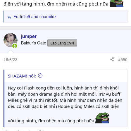
điện với tàng hình), đm nhện mà cũng pbct nữa
Fortnite9
and
charmidz
R
e
a
c
jumper
t
Baldur's Gate
Lão Làng GVN
i
o
n
16/6/23
#550
s
:
SHAZAM! nói:
Nay coi Flash xong tiện coi luôn, hình ảnh thì đỉnh khỏi
bàn, mấy đoạn drama gia đình hơi mệt mỏi. Trừ vụ buff
Miles ghê vl ra thì rất tốt. Mà hình như đám nhện da đen
đều có skill đặc biệt nhỉ (Hobie giống Miles có skill điện
với tàng hình), đm nhện mà cũng pbct nữa