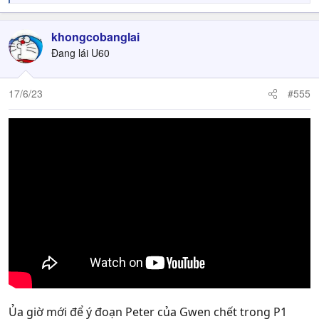
e
a
c
khongcobanglai
t
Đang lái U60
i
o
n
17/6/23
#555
s
:
Ủa giờ mới để ý đoạn Peter của Gwen chết trong P1