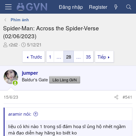
Đăng nhập
Register
Phim ảnh
Spider-Man: Across the Spider-Verse
(02/06/2023)
T
N
r2d2
5/12/21
h
g
Trước
1
…
28
…
35
Tiếp
r
à
e
y
a
g
jumper
d
ử
Baldur's Gate
Lão Làng GVN
s
i
t
a
15/6/23
#541
r
t
aramir nói:
e
r
liệu có khi nào 1 trong số đám hoạ sĩ ủng hộ nhét ngầm
mà đạo diễn hay hãng ko biết ko