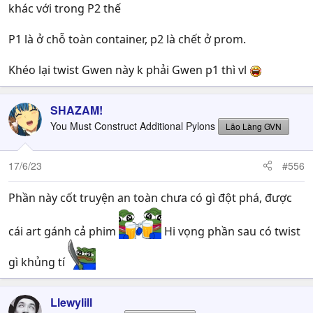
khác với trong P2 thế
P1 là ở chỗ toàn container, p2 là chết ở prom.
Khéo lại twist Gwen này k phải Gwen p1 thì vl
SHAZAM!
You Must Construct Additional Pylons
Lão Làng GVN
17/6/23
#556
Phần này cốt truyện an toàn chưa có gì đột phá, được
cái art gánh cả phim
Hi vọng phần sau có twist
gì khủng tí
Llewylill