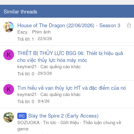
Similar threads
Đ
House of The Dragon (22/06/2026) - Season 3
ã
Eazy.
Phim ảnh
k
22/6/26
Trả lời
1
h
ó
THIẾT BỊ THỦY LỰC BSG 06: Thiết bị hiệu quả
K
a
cho việc thủy lực hóa máy móc
keytran21
Các quảng cáo khác
29/3/26
Trả lời
0
Tìm hiểu về van thủy lực HT và đặc điểm của nó
K
keytran21
Các quảng cáo khác
9/4/26
Trả lời
0
Slay the Spire 2 (Early Access)
PC
SOZUOKA
Tin tức - Giới thiệu - Thảo luận chung về
game