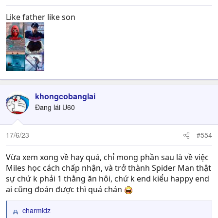
Like father like son
khongcobanglai
Đang lái U60
17/6/23
#554
Vừa xem xong về hay quá, chỉ mong phần sau là về việc
Miles học cách chấp nhận, và trở thành Spider Man thật
sự chứ k phải 1 thằng ăn hôi, chứ k end kiểu happy end
ai cũng đoán được thì quá chán
charmidz
R