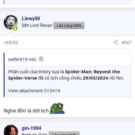
R
e
a
c
Llewylill
t
Sith Lord Revan
Lão Làng GVN
i
o
n
16/6/23
#547
s
:
seifer819 nói:
Phần cuối của trilory tựa là
Spider-Man: Beyond the
Spider-Verse
đã có lịch công chiếu
29/03/2024
rồi fen.
View attachment 513419
Nghe đồn là dời lịch
gin-1994
Baldur's Gate
Lão Làng GVN