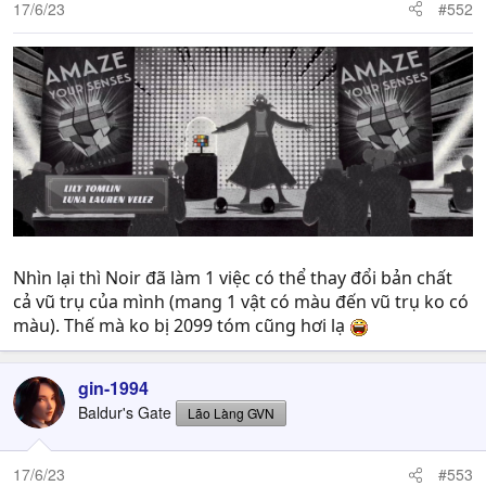
n
17/6/23
#552
s
:
Nhìn lại thì Noir đã làm 1 việc có thể thay đổi bản chất
cả vũ trụ của mình (mang 1 vật có màu đến vũ trụ ko có
màu). Thế mà ko bị 2099 tóm cũng hơi lạ
gin-1994
Baldur's Gate
Lão Làng GVN
17/6/23
#553