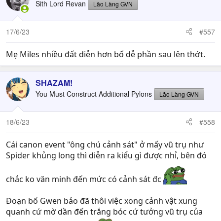
Sith Lord Revan
Lão Làng GVN
17/6/23
#557
Mẹ Miles nhiều đất diễn hơn bố dễ phần sau lên thớt.
SHAZAM!
You Must Construct Additional Pylons
Lão Làng GVN
18/6/23
#558
Cái canon event "ông chú cảnh sát" ở mấy vũ trụ như
Spider khủng long thì diễn ra kiểu gì được nhỉ, bên đó
chắc ko văn minh đến mức có cảnh sát đc
Đoạn bố Gwen bảo đã thôi việc xong cảnh vật xung
quanh cứ mờ dần đến trắng bóc cứ tưởng vũ trụ của