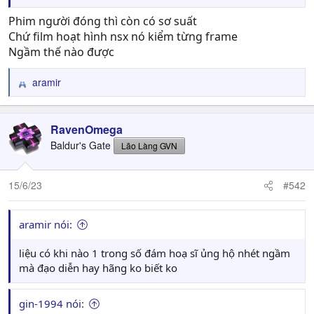
Phim người đóng thì còn có sơ suất
Chứ film hoạt hình nsx nó kiểm từng frame
Ngầm thế nào được
aramir
R
e
a
c
RavenOmega
t
Baldur's Gate
Lão Làng GVN
i
o
n
15/6/23
#542
s
:
aramir nói:
liệu có khi nào 1 trong số đám hoạ sĩ ủng hộ nhét ngầm
mà đạo diễn hay hãng ko biết ko
gin-1994 nói: