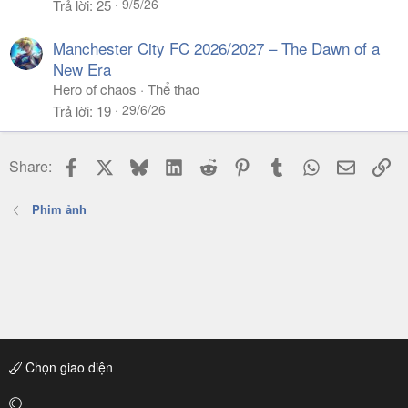
9/5/26
Trả lời
25
Manchester City FC 2026/2027 – The Dawn of a
New Era
Hero of chaos
Thể thao
29/6/26
Trả lời
19
Facebook
X
Bluesky
LinkedIn
Reddit
Pinterest
Tumblr
WhatsApp
Email
Li
Share:
Phim ảnh
Chọn giao diện