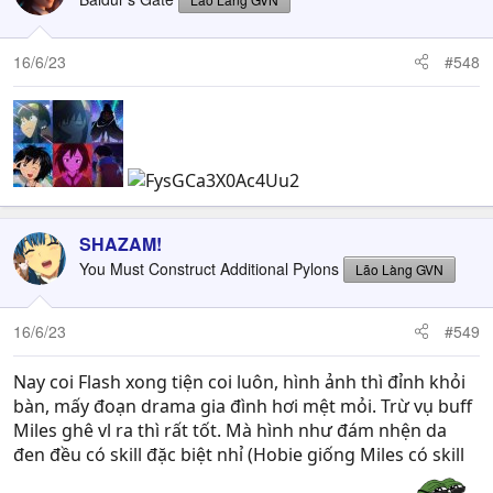
16/6/23
#548
SHAZAM!
You Must Construct Additional Pylons
Lão Làng GVN
16/6/23
#549
Nay coi Flash xong tiện coi luôn, hình ảnh thì đỉnh khỏi
bàn, mấy đoạn drama gia đình hơi mệt mỏi. Trừ vụ buff
Miles ghê vl ra thì rất tốt. Mà hình như đám nhện da
đen đều có skill đặc biệt nhỉ (Hobie giống Miles có skill