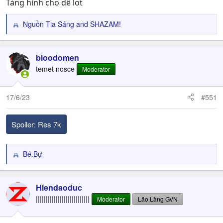
Tàng hình cho dễ lot
Nguồn Tia Sáng
and
SHAZAM!
R
e
a
c
bloodomen
t
temet nosce
Moderator
i
o
n
17/6/23
#551
s
:
Spoiler:
Res 7k
Bé.Bự
R
e
a
c
Hiendaoduc
t
|||||||||||||||||||||||||||
Moderator
Lão Làng GVN
i
o