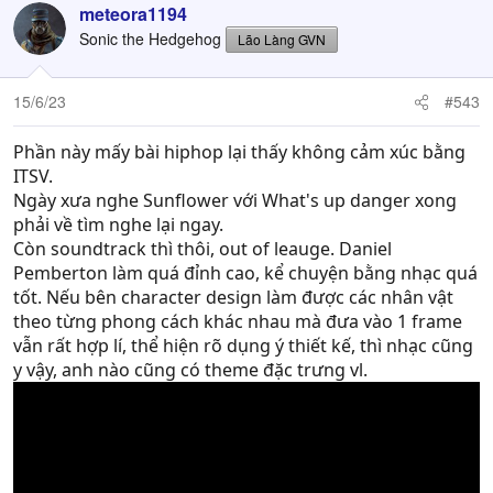
c
meteora1194
t
Sonic the Hedgehog
Lão Làng GVN
i
o
n
15/6/23
#543
s
:
Phần này mấy bài hiphop lại thấy không cảm xúc bằng
ITSV.
Ngày xưa nghe Sunflower với What's up danger xong
phải về tìm nghe lại ngay.
Còn soundtrack thì thôi, out of leauge. Daniel
Pemberton làm quá đỉnh cao, kể chuyện bằng nhạc quá
tốt. Nếu bên character design làm được các nhân vật
theo từng phong cách khác nhau mà đưa vào 1 frame
vẫn rất hợp lí, thể hiện rõ dụng ý thiết kế, thì nhạc cũng
y vậy, anh nào cũng có theme đặc trưng vl.