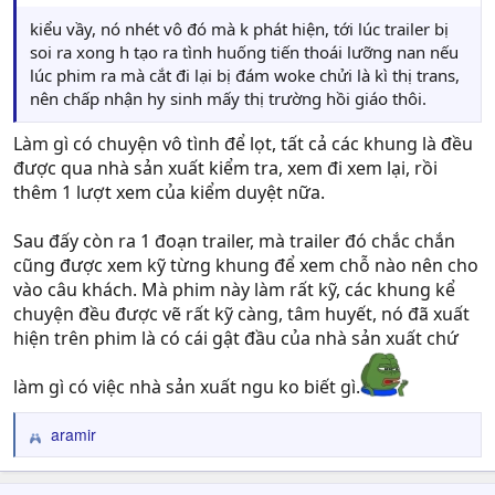
kiểu vầy, nó nhét vô đó mà k phát hiện, tới lúc trailer bị
soi ra xong h tạo ra tình huống tiến thoái lưỡng nan nếu
lúc phim ra mà cắt đi lại bị đám woke chửi là kì thị trans,
nên chấp nhận hy sinh mấy thị trường hồi giáo thôi.
Làm gì có chuyện vô tình để lọt, tất cả các khung là đều
được qua nhà sản xuất kiểm tra, xem đi xem lại, rồi
thêm 1 lượt xem của kiểm duyệt nữa.
Sau đấy còn ra 1 đoạn trailer, mà trailer đó chắc chắn
cũng được xem kỹ từng khung để xem chỗ nào nên cho
vào câu khách. Mà phim này làm rất kỹ, các khung kể
chuyện đều được vẽ rất kỹ càng, tâm huyết, nó đã xuất
hiện trên phim là có cái gật đầu của nhà sản xuất chứ
làm gì có việc nhà sản xuất ngu ko biết gì.
aramir
R
e
a