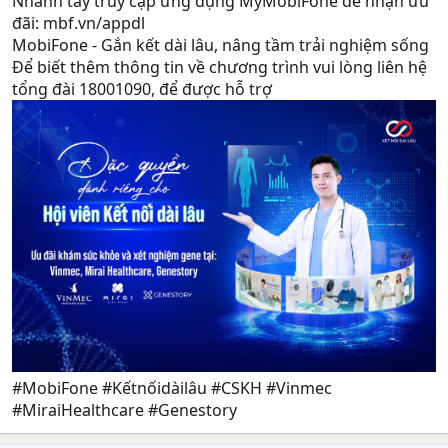
Nhanh tay truy cập ứng dụng MyMobiFone để nhận ưu
đãi: mbf.vn/appdl
MobiFone - Gắn kết dài lâu, nâng tầm trải nghiệm sống
Để biết thêm thông tin về chương trình vui lòng liên hệ
tổng đài 18001090, để được hỗ trợ
#MobiFone #Kếtnốidàilâu #CSKH #Vinmec
#MiraiHealthcare #Genestory