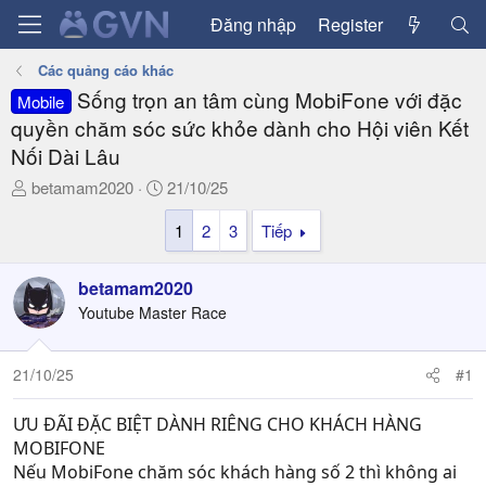
Đăng nhập
Register
Các quảng cáo khác
Sống trọn an tâm cùng MobiFone với đặc
Mobile
quyền chăm sóc sức khỏe dành cho Hội viên Kết
Nối Dài Lâu
T
N
betamam2020
21/10/25
h
g
1
2
3
Tiếp
r
à
e
y
a
g
betamam2020
d
ử
Youtube Master Race
s
i
t
a
21/10/25
#1
r
t
ƯU ĐÃI ĐẶC BIỆT DÀNH RIÊNG CHO KHÁCH HÀNG
e
MOBIFONE
r
Nếu MobiFone chăm sóc khách hàng số 2 thì không ai