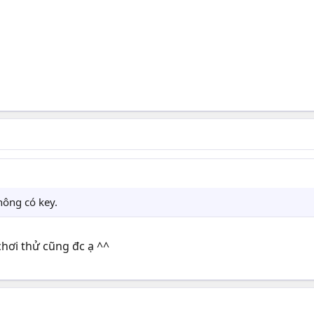
hông có key.
chơi thử cũng đc ạ ^^