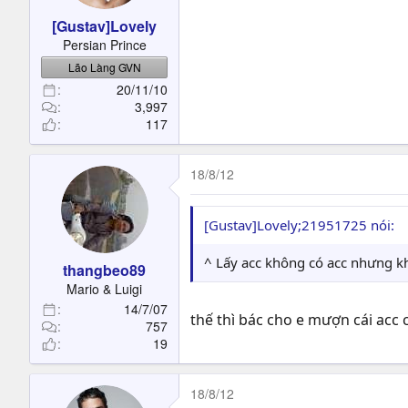
[Gustav]Lovely
Persian Prince
Lão Làng GVN
20/11/10
3,997
117
18/8/12
[Gustav]Lovely;21951725 nói:
^ Lấy acc không có acc nhưng k
thangbeo89
Mario & Luigi
14/7/07
thế thì bác cho e mượn cái acc 
757
19
18/8/12