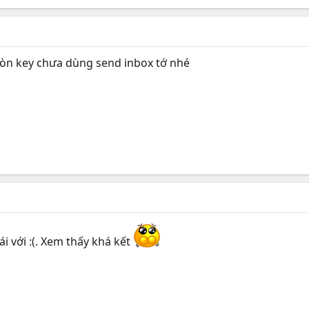
còn key chưa dùng send inbox tớ nhé
i với :(. Xem thấy khá kết