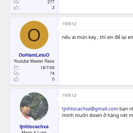
277
2
19/8/12
O
nếu ai mún key , thì xin để lại 
OoHamLetoO
Youtube Master Race
18/7/05
74
0
19/8/12
tjnhlocachxa@gmail.com
bạn n
minh muốn down ở hàng nét ma
tjnhlocachxa
Mario & Luigi