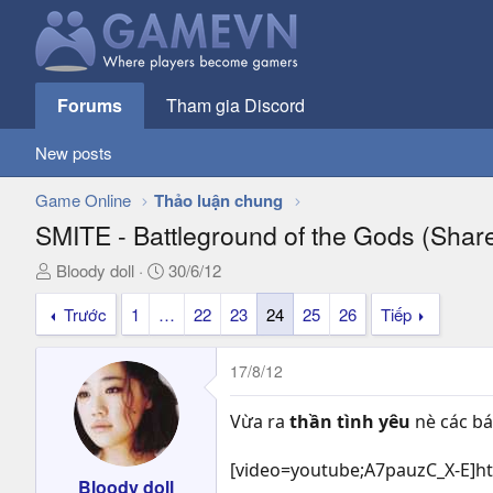
Forums
Tham gia Discord
New posts
Game Online
Thảo luận chung
SMITE - Battleground of the Gods (Sha
T
N
Bloody doll
30/6/12
h
g
Trước
1
…
22
23
24
25
26
Tiếp
r
à
e
y
a
g
17/8/12
d
ử
s
i
Vừa ra
thần tình yêu
nè các b
t
a
[video=youtube;A7pauzC_X-E]ht
r
Bloody doll