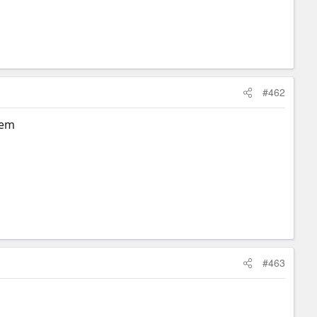
#462
 em
#463