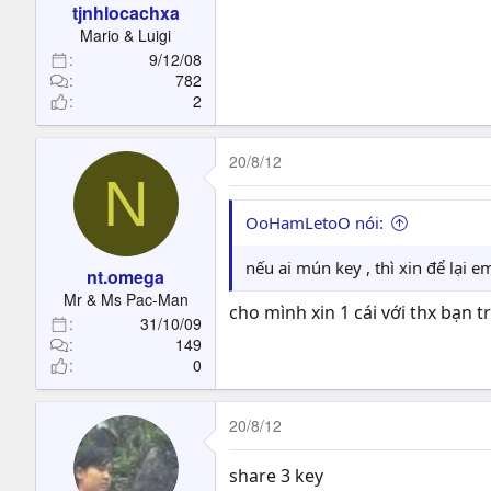
tjnhlocachxa
Mario & Luigi
9/12/08
782
2
20/8/12
N
OoHamLetoO nói:
nếu ai mún key , thì xin để lại e
nt.omega
Mr & Ms Pac-Man
cho mình xin 1 cái với thx bạn 
31/10/09
149
0
20/8/12
share 3 key