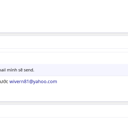
mail mình sẽ send.
trước
wivern81@yahoo.com