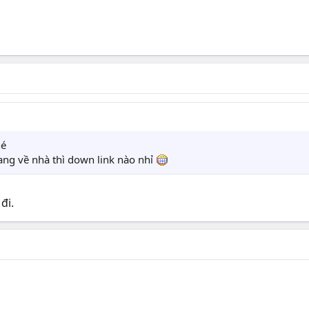
hé
g về nhà thì down link nào nhỉ
đi.
z