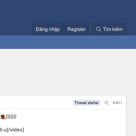
Đăng nhập
Register
Tìm kiếm
#461
Thread starter
)))))))
-u[/video]