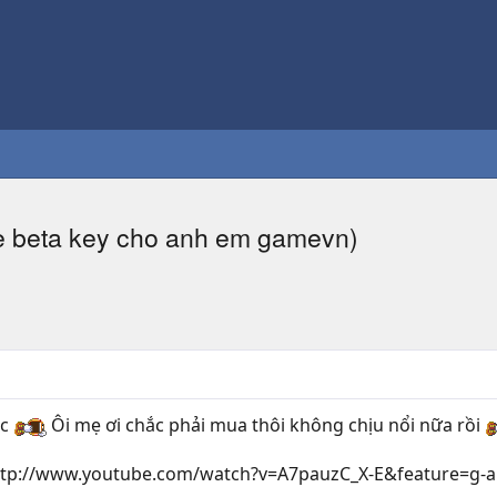
re beta key cho anh em gamevn)
ác
Ôi mẹ ơi chắc phải mua thôi không chịu nổi nữa rồi
tp://www.youtube.com/watch?v=A7pauzC_X-E&feature=g-all