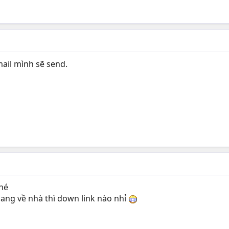
email mình sẽ send.
hé
ng về nhà thì down link nào nhỉ