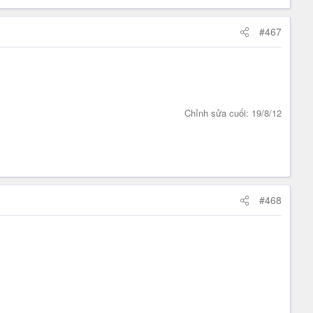
#467
Chỉnh sửa cuối:
19/8/12
#468