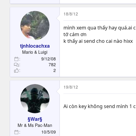
18/8/12
mình xem qua thấy hay quá.ai 
tớ cám ơn
k thấy ai send cho cai nào hixx
tjnhlocachxa
Mario & Luigi
9/12/08
782
2
19/8/12
Ai còn key không send mình 1 cá
§War§
Mr & Ms Pac-Man
10/5/09