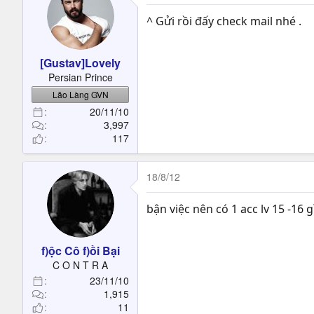
^ Gửi rồi đấy check mail nhé .
[Gustav]Lovely
Persian Prince
Lão Làng GVN
20/11/10
3,997
117
18/8/12
bận việc nên có 1 acc lv 15 -16 
f)ộc Cô f)ồi Bại
C O N T R A
23/11/10
1,915
11