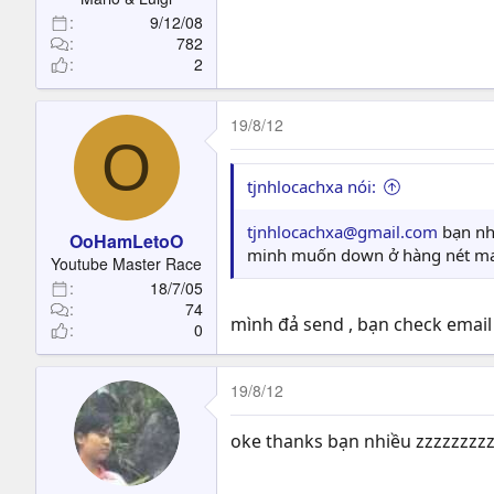
9/12/08
782
2
19/8/12
O
tjnhlocachxa nói:
tjnhlocachxa@gmail.com
bạn n
OoHamLetoO
minh muốn down ở hàng nét man
Youtube Master Race
18/7/05
74
mình đả send , bạn check email 
0
19/8/12
oke thanks bạn nhiều zzzzzzzz