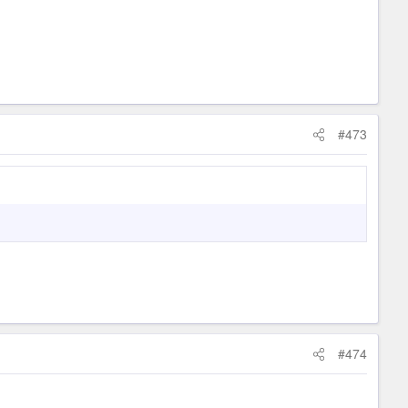
#473
#474