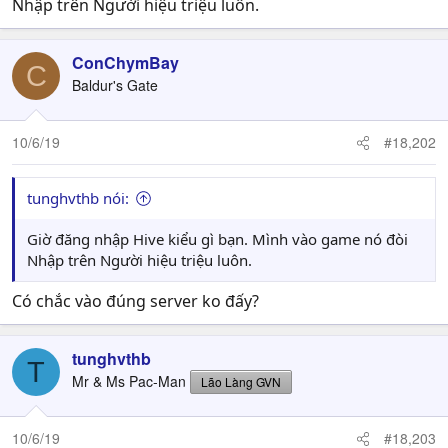
Nhập trên Người hiệu triệu luôn.
ConChymBay
C
Baldur's Gate
10/6/19
#18,202
tunghvthb nói:
Giờ đăng nhập Hive kiểu gì bạn. Mình vào game nó đòi
Nhập trên Người hiệu triệu luôn.
Có chắc vào đúng server ko đấy?
tunghvthb
T
Mr & Ms Pac-Man
Lão Làng GVN
10/6/19
#18,203