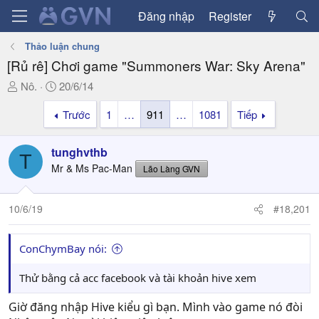
Đăng nhập
Register
Thảo luận chung
[Rủ rê] Chơi game "Summoners War: Sky Arena"
T
N
Nô.
20/6/14
h
g
Trước
1
…
911
…
1081
Tiếp
r
à
e
y
a
g
tunghvthb
T
d
ử
Mr & Ms Pac-Man
Lão Làng GVN
s
i
t
a
10/6/19
#18,201
r
t
ConChymBay nói:
e
r
Thử bằng cả acc facebook và tài khoản hive xem
Giờ đăng nhập Hive kiểu gì bạn. Mình vào game nó đòi