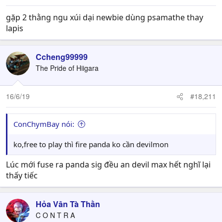
gặp 2 thằng ngu xúi dại newbie dùng psamathe thay
lapis
Ccheng99999
The Pride of Hiigara
16/6/19
#18,211
ConChymBay nói:
ko,free to play thì fire panda ko cần devilmon
Lúc mới fuse ra panda sig đều an devil max hết nghĩ lại
thấy tiếc
Hỏa Vân Tà Thần
C O N T R A