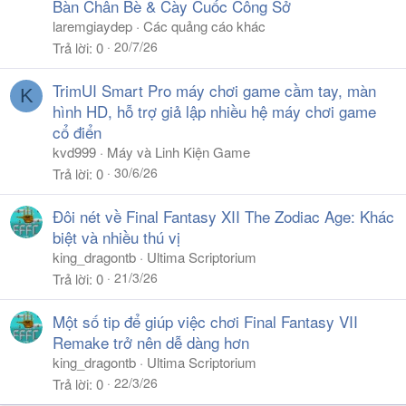
Bàn Chân Bè & Cày Cuốc Công Sở
laremgiaydep
Các quảng cáo khác
20/7/26
Trả lời
0
TrimUI Smart Pro máy chơi game cầm tay, màn
K
hình HD, hỗ trợ giả lập nhiều hệ máy chơi game
cổ điển
kvd999
Máy và Linh Kiện Game
30/6/26
Trả lời
0
Đôi nét về Final Fantasy XII The Zodiac Age: Khác
biệt và nhiều thú vị
king_dragontb
Ultima Scriptorium
21/3/26
Trả lời
0
Một số tip để giúp việc chơi Final Fantasy VII
Remake trở nên dễ dàng hơn
king_dragontb
Ultima Scriptorium
22/3/26
Trả lời
0