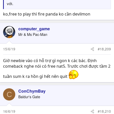
với.
ko,free to play thì fire panda ko cần devilmon
computer_game
Mr & Ms Pac-Man
15/6/19
#18,209
Giờ newbie vào có hỗ trợ gì ngon k các bác. Định
comeback nghe nói có free nat5. Trước chơi được tầm 2
tuần sum k ra hồn gì hết nên quit
ConChymBay
C
Baldur's Gate
16/6/19
#18,210