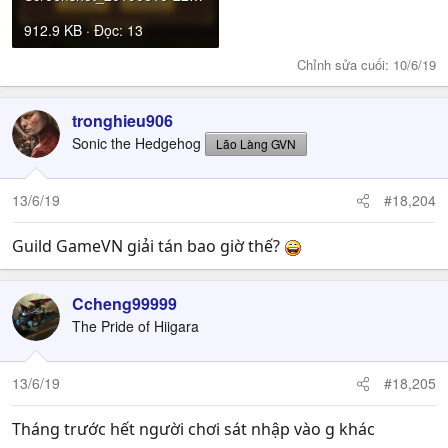
912.9 KB · Đọc: 13
Chỉnh sửa cuối:
10/6/19
tronghieu906
Sonic the Hedgehog
Lão Làng GVN
13/6/19
#18,204
Guild GameVN giải tán bao giờ thế?
Ccheng99999
The Pride of Hiigara
13/6/19
#18,205
Tháng trước hết người chơi sát nhập vào g khác