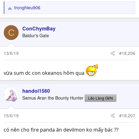
tronghieu906
R
e
a
c
ConChymBay
C
t
Baldur's Gate
i
o
n
13/6/19
#18,206
s
:
vừa sum dc con okeanos hôm qua
handoi1560
Samus Aran the Bounty Hunter
Lão Làng GVN
15/6/19
#18,207
có nên cho fire panda ăn devilmon ko mấy bác ??