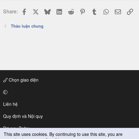
Facebook
X
Bluesky
LinkedIn
Reddit
Pinterest
Tumblr
WhatsApp
Email
Li
Share:
Thảo luận chung
Chọn giao diện
Liên hệ
Quy định và Nội quy
Privacy Policy
This site uses cookies. By continuing to use this site, you are