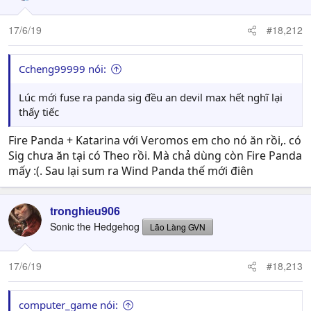
17/6/19
#18,212
Ccheng99999 nói:
Lúc mới fuse ra panda sig đều an devil max hết nghĩ lại
thấy tiếc
Fire Panda + Katarina với Veromos em cho nó ăn rồi,. có
Sig chưa ăn tại có Theo rồi. Mà chả dùng còn Fire Panda
mấy :(. Sau lại sum ra Wind Panda thế mới điên
tronghieu906
Sonic the Hedgehog
Lão Làng GVN
17/6/19
#18,213
computer_game nói: