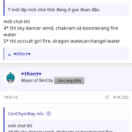
T mới lập nick chơi thôi đang ở giai đoạn đầu
mới chơi thì
4* thì sky dancer wind, chakram và boomerang fire
water
5* thì occcult girl fire, dragon water,archangel water
♥†Ken†♥
R
e
a
c
♥†Ken†♥
t
Mayor of SimCity
Lão Làng GVN
i
o
n
18/6/19
#18,220
s
:
ConChymBay nói:
mới chơi thì
4* thì sky dancer wind, chakram và boomerang fire