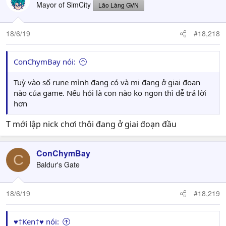
Mayor of SimCity
Lão Làng GVN
18/6/19
#18,218
ConChymBay nói:
Tuỳ vào số rune mình đang có và mi đang ở giai đoạn
nào của game. Nếu hỏi là con nào ko ngon thì dễ trả lời
hơn
T mới lập nick chơi thôi đang ở giai đoạn đầu
ConChymBay
C
Baldur's Gate
18/6/19
#18,219
♥†Ken†♥ nói: