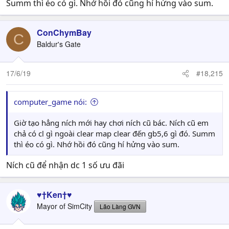
Summ thì éo có gì. Nhớ hồi đó cũng hí hửng vào sum.
ConChymBay
C
Baldur's Gate
17/6/19
#18,215
computer_game nói:
Giờ tạo hẳng ních mới hay chơi ních cũ bác. Ních cũ em
chả có cl gì ngoài clear map clear đến gb5,6 gì đó. Summ
thì éo có gì. Nhớ hồi đó cũng hí hửng vào sum.
Ních cũ để nhận dc 1 số ưu đãi
♥†Ken†♥
Mayor of SimCity
Lão Làng GVN