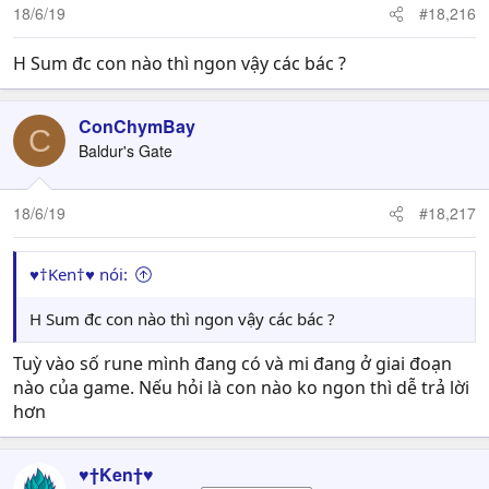
18/6/19
#18,216
H Sum đc con nào thì ngon vậy các bác ?
ConChymBay
C
Baldur's Gate
18/6/19
#18,217
♥†Ken†♥ nói:
H Sum đc con nào thì ngon vậy các bác ?
Tuỳ vào số rune mình đang có và mi đang ở giai đoạn
nào của game. Nếu hỏi là con nào ko ngon thì dễ trả lời
hơn
♥†Ken†♥