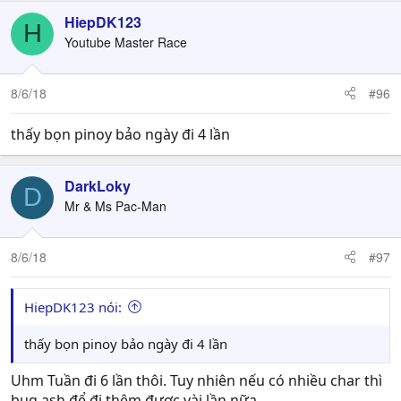
HiepDK123
H
Youtube Master Race
8/6/18
#96
thấy bọn pinoy bảo ngày đi 4 lần
DarkLoky
D
Mr & Ms Pac-Man
8/6/18
#97
HiepDK123 nói:
thấy bọn pinoy bảo ngày đi 4 lần
Uhm Tuần đi 6 lần thôi. Tuy nhiên nếu có nhiều char thì
bug ash để đi thêm được vài lần nữa.