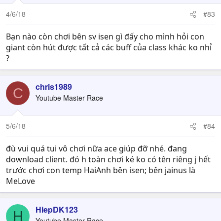
4/6/18
#83
Bạn nào còn chơi bên sv isen gì đấy cho mình hỏi con
giant còn hút được tất cả các buff của class khác ko nhỉ
?
chris1989
C
Youtube Master Race
5/6/18
#84
đù vui quá tui vô chơi nữa ace giúp đỡ nhé. đang
download client. đó h toàn chơi ké ko có tên riêng j hết
trước chơi con temp HaiAnh bên isen; bên jainus là
MeLove
HiepDK123
H
Youtube Master Race