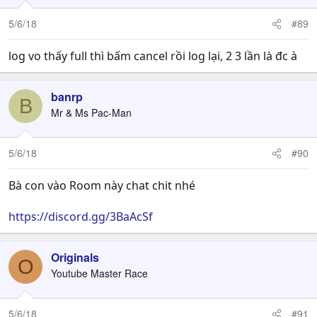
5/6/18
#89
log vo thấy full thì bấm cancel rồi log lại, 2 3 lần là đc à
banrp
B
Mr & Ms Pac-Man
5/6/18
#90
Bà con vào Room này chat chit nhé
https://discord.gg/3BaAcSf
Originals
O
Youtube Master Race
5/6/18
#91