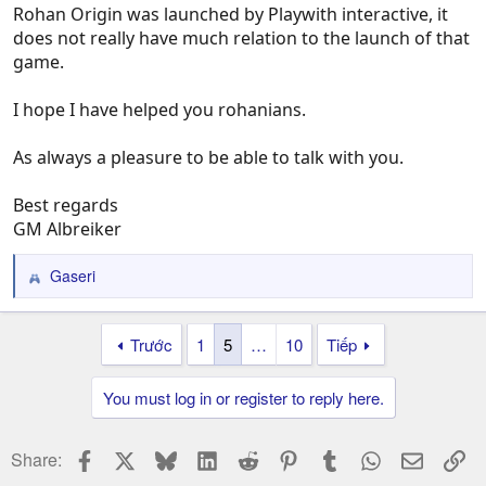
Rohan Origin was launched by Playwith interactive, it
does not really have much relation to the launch of that
game.
I hope I have helped you rohanians.
As always a pleasure to be able to talk with you.
Best regards
GM Albreiker
Gaseri
R
e
a
Trước
1
5
…
10
Tiếp
c
t
i
You must log in or register to reply here.
o
n
s
Facebook
X
Bluesky
LinkedIn
Reddit
Pinterest
Tumblr
WhatsApp
Email
Li
Share:
: