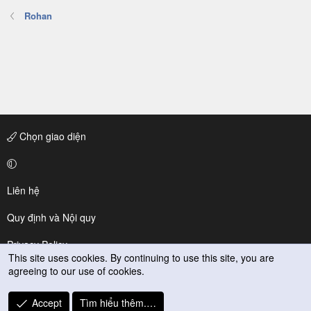
Rohan
Chọn giao diện
Liên hệ
Quy định và Nội quy
Privacy Policy
This site uses cookies. By continuing to use this site, you are
agreeing to our use of cookies.
Trợ giúp
R
Accept
Tìm hiểu thêm.…