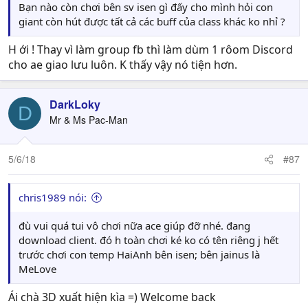
Bạn nào còn chơi bên sv isen gì đấy cho mình hỏi con
giant còn hút được tất cả các buff của class khác ko nhỉ ?
H ới ! Thay vì làm group fb thì làm dùm 1 rôom Discord
cho ae giao lưu luôn. K thấy vậy nó tiện hơn.
DarkLoky
D
Mr & Ms Pac-Man
5/6/18
#87
chris1989 nói:
đù vui quá tui vô chơi nữa ace giúp đỡ nhé. đang
download client. đó h toàn chơi ké ko có tên riêng j hết
trước chơi con temp HaiAnh bên isen; bên jainus là
MeLove
Ái chà 3D xuất hiện kìa =) Welcome back