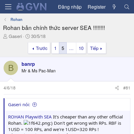
Đăng nhập
Register
Rohan
Rohan bản chính thức server SEA !!!!!!!!
T
N
Gaseri
30/5/18
h
g
Trước
1
5
…
10
Tiếp
r
à
e
y
a
g
banrp
B
d
ử
Mr & Ms Pac-Man
s
i
t
a
4/6/18
#81
r
t
Gaseri nói:
e
r
ROHAN Playwith SEA
It's cheaper than any other official
Rohan.
:) Don't get wrong with RPs. RBF is
1USD = 100 RPs, and we're 1USD=320 RPs !