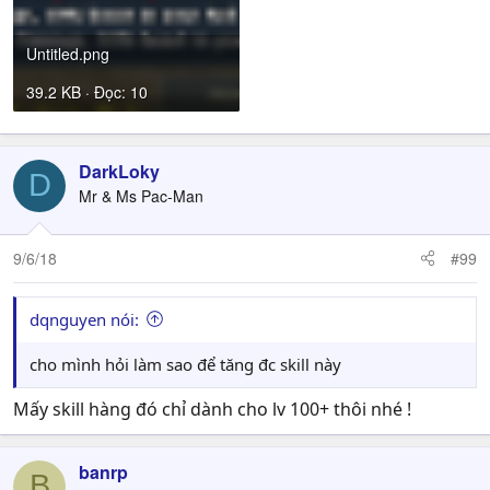
Untitled.png
39.2 KB · Đọc: 10
DarkLoky
D
Mr & Ms Pac-Man
9/6/18
#99
dqnguyen nói:
cho mình hỏi làm sao để tăng đc skill này
Mấy skill hàng đó chỉ dành cho lv 100+ thôi nhé !
banrp
B