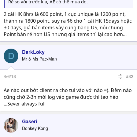
Rẻ so với trước kia, AE có thể mua dc .
2 cái HK 8hrs là 600 point, 1 cục unique là 1200 point,
thành ra 1800 point, suy ra $6 cho 1 cái HK 15days hoặc
30 days, giá bán items vậy cũng bằng US, nói chung
Point bán rẻ hơn US nhưng giá items thì lại cao hơn...
DarkLoky
D
Mr & Ms Pac-Man
4/6/18
#82
Ae nào out bớt client ra cho tui vào với nào =). Đêm nào
cũng chờ 2-3h mới log vào game được thì teo héo
...Sever always full
Gaseri
Donkey Kong