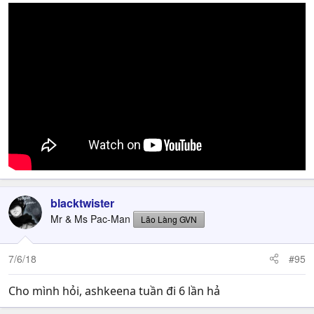
blacktwister
Mr & Ms Pac-Man
Lão Làng GVN
7/6/18
#95
Cho mình hỏi, ashkeena tuần đi 6 lần hả