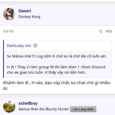
Gaseri
Donkey Kong
5/6/18
#88
DarkLoky nói:
Sv Mảrea nhé !!! Log sớm tí chứ ko là chờ dài cổ luôn ah.
H ới ! Thay vì làm group fb thì làm dùm 1 rôom Discord
cho ae giao lưu luôn. K thấy vậy nó tiện hơn.
Khánh làm đi , H vào, dạo này chắc ko chat chit gì nhiều
dc
xxhellboy
Samus Aran the Bounty Hunter
Lão Làng GVN