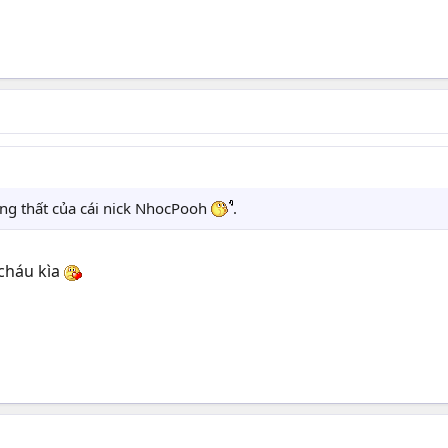
úng thất của cái nick NhocPooh
.
cháu kìa