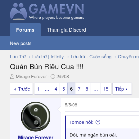
Forums
Tham gia Discord
New posts
Lưu Trữ
Lưu trữ | Infinity
Lưu trữ - Cuộc sống
Chuyên m
Quán Bún Riêu Cua !!!!
T
N
Mirage Forever
2/5/08
h
g
Trước
1
…
4
5
6
7
8
…
15
Tiếp
r
à
e
y
a
g
5/5/08
d
ử
s
i
t
Tomoe nói:
a
r
Đói, mà ngán bún oài.
Mirage Forever