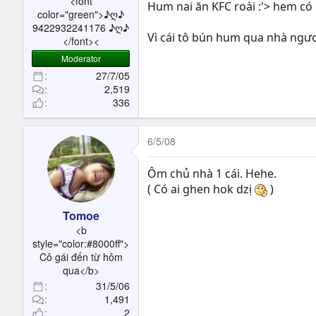
<font
Hum nai ăn KFC roài :'> hem có
color="green">♪ღ♪
9422932241176 ♪ღ♪
Vì cái tô bún hum qua nhà ngươ
</font><
Moderator
27/7/05
2,519
336
6/5/08
Ôm chủ nhà 1 cái. Hehe.
( Có ai ghen hok dzị
)
Tomoe
<b
style="color:#8000ff">
Cô gái đến từ hôm
qua</b>
31/5/06
1,491
2