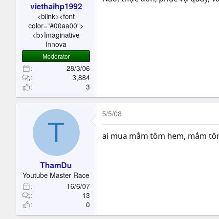
viethaihp1992
<blink><font
color="#00aa00">
<b>Imaginative
Innova
Moderator
28/3/06
3,884
3
5/5/08
T
ai mua mắm tôm hem, mắm tôm ng
ThamDu
Youtube Master Race
16/6/07
13
0