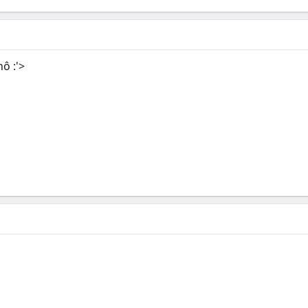
ô :'>