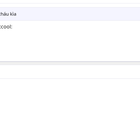
cháu kìa
:cool: