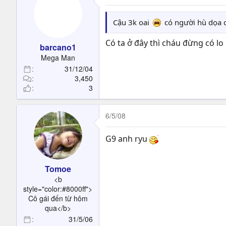
Cậu 3k oai
có người hù dọa 
Có ta ở đây thì cháu đừng có lo 
barcano1
Mega Man
31/12/04
3,450
3
6/5/08
G9 anh ryu
Tomoe
<b
style="color:#8000ff">
Cô gái đến từ hôm
qua</b>
31/5/06