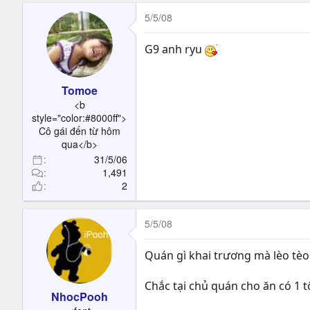
5/5/08
G9 anh ryu
Tomoe
<b
style="color:#8000ff">
Cô gái đến từ hôm
qua</b>
31/5/06
1,491
2
5/5/08
Quán gì khai trương mà lèo tè
Chắc tại chủ quán cho ăn có 1 t
NhocPooh