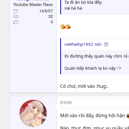
t
Ta đi ăn bò bía đêy.
Youtube Master Race
e
Hé hé hé
14/6/07
r
32
0
viethaihp1992 nói:
Đi đường thấy quán này rôm rả
Quán tiếp khách lạ ko vậy :'>
Có chứ, mời vào :hug:.
5/5/08
Mới vào rồi đấy, đừng hối hận
Nào, thực đơn, phục vụ quầy, 