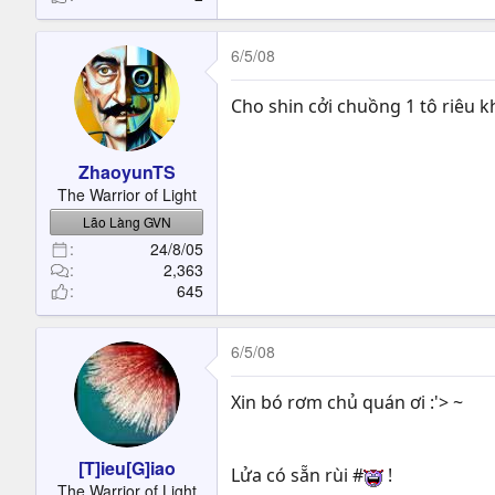
6/5/08
Cho shin cởi chuồng 1 tô riêu kh
ZhaoyunTS
The Warrior of Light
Lão Làng GVN
24/8/05
2,363
645
6/5/08
Xin bó rơm chủ quán ơi :'> ~
[T]ieu[G]iao
Lửa có sẵn rùi #
!
The Warrior of Light