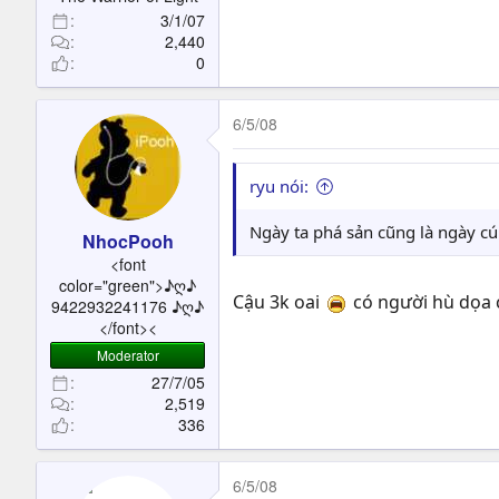
3/1/07
2,440
0
6/5/08
ryu nói:
Ngày ta phá sản cũng là ngày c
NhocPooh
<font
color="green">♪ღ♪
Cậu 3k oai
có người hù dọa 
9422932241176 ♪ღ♪
</font><
Moderator
27/7/05
2,519
336
6/5/08