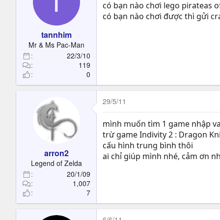
T
có bạn nào chơi lego pirateas 
có bạn nào chơi được thì gửi cr
tannhim
Mr & Ms Pac-Man
22/3/10
119
0
29/5/11
mình muốn tìm 1 game nhập vai 
trừ game Indivity 2 : Dragon Kni
cấu hình trung bình thôi
arron2
ai chỉ giúp mình nhé, cảm ơn nhì
Legend of Zelda
20/1/09
1,007
7
6/6/11