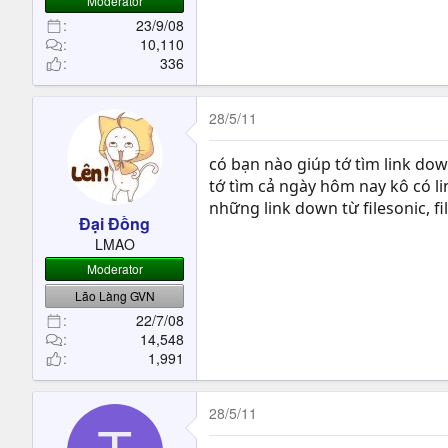
Moderator
23/9/08
10,110
336
28/5/11
có bạn nào giúp tớ tìm link do
tớ tìm cả ngày hôm nay kô có li
những link down từ filesonic, fil
Đại Đồng
LMAO
Moderator
Lão Làng GVN
22/7/08
14,548
1,991
28/5/11