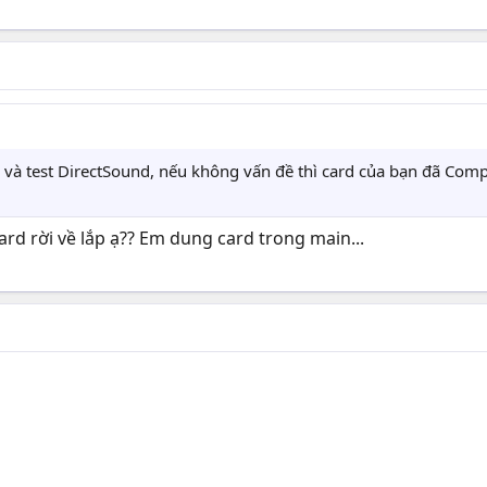
à test DirectSound, nếu không vấn đề thì card của bạn đã Compa
rd rời về lắp ạ?? Em dung card trong main...