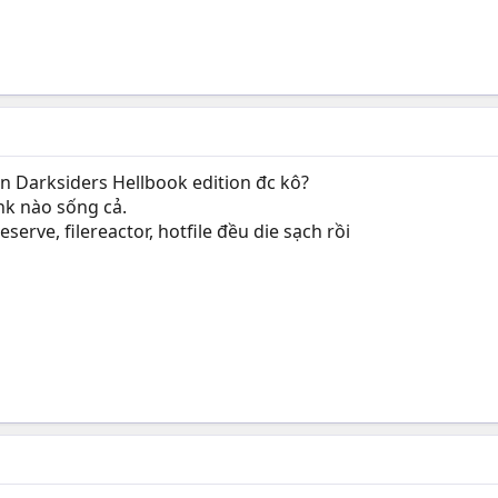
wn Darksiders Hellbook edition đc kô?
nk nào sống cả.
eserve, filereactor, hotfile đều die sạch rồi