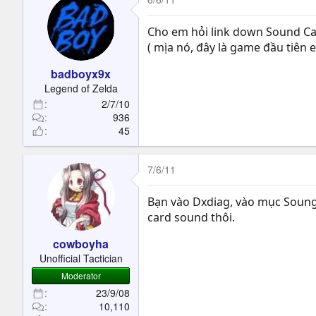
Cho em hỏi link down Sound Card
( mịa nó, đây là game đầu tiên 
badboyx9x
Legend of Zelda
2/7/10
936
45
7/6/11
Bạn vào Dxdiag, vào mục Soung 
card sound thôi.
cowboyha
Unofficial Tactician
Moderator
23/9/08
10,110