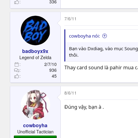
336
7/6/11
cowboyha nói:
Bạn vào Dxdiag, vào mục Soung v
badboyx9x
thôi.
Legend of Zelda
2/7/10
Thay card sound là pahir mua ca
936
45
8/6/11
Đúng vậy, bạn à .
cowboyha
Unofficial Tactician