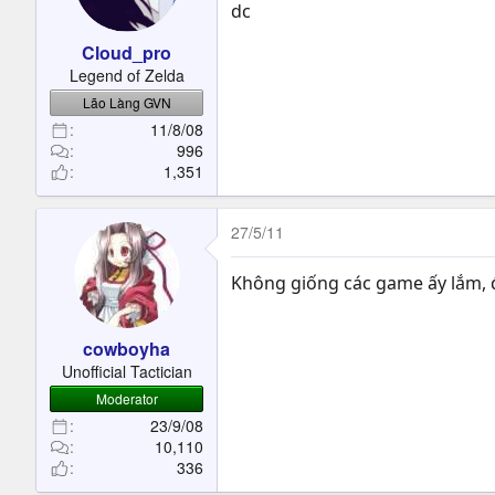
t
dc
e
Cloud_pro
r
Legend of Zelda
Lão Làng GVN
11/8/08
996
1,351
27/5/11
Không giống các game ấy lắm, đo
cowboyha
Unofficial Tactician
Moderator
23/9/08
10,110
336