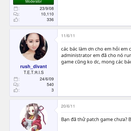
Moderator
23/9/08
10,110
336
11/6/11
các bác làm ơn cho em hỏi em cà
administrator em đã cho nó run 
game cũng ko dc, mong các bác 
rush_divant
T.E.T.Я.I.S
24/6/09
540
3
20/6/11
Bạn đã thử patch game chưa? B