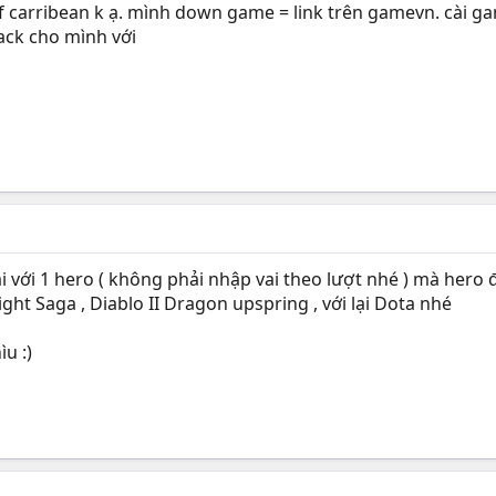
of carribean k ạ. mình down game = link trên gamevn. cài g
ack cho mình với
với 1 hero ( không phải nhập vai theo lượt nhé ) mà hero đ
ght Saga , Diablo II Dragon upspring , với lại Dota nhé
u :)