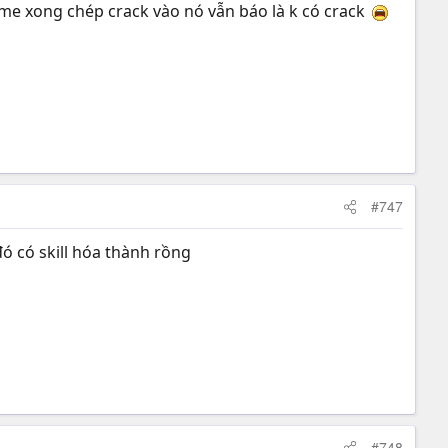
ame xong chép crack vào nó vẫn báo là k có crack
#747
ó có skill hóa thành rồng
#748