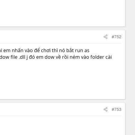
#752
hi em nhấn vào để chơi thì nó bắt run as
w file .dll j đó em dow về rồi ném vào folder cài
#753