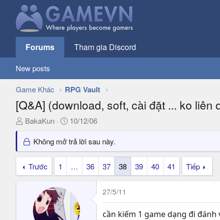
Forums
Tham gia Discord
New posts
Game Khác
RPG Vault
[Q&A] (download, soft, cài đặt ... ko li
T
N
BakaKun
10/12/06
h
g
r
à
Không mở trả lời sau này.
e
y
a
g
Trước
1
…
36
37
38
39
40
41
Tiếp
d
ử
s
i
27/5/11
t
a
r
cần kiếm 1 game dạng đi đánh v