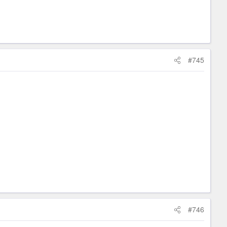
#745
#746