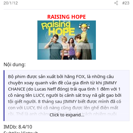
20/1/12
#23
RAISING HOPE​
Nội dung:
Bộ phim được sản xuất bởi hãng FOX, là những câu
chuyện xoay quanh vấn đề của gia đình từ khi JIMMY
CHANCE (do Lucas Neff đóng) trải qua tình 1 đêm với 1
cô nàng tên LUCY, người bị cảnh sát truy nã gắt gao bởi
tội giết người. 8 tháng sau JIMMY biết được mình đã có
con với LUCY, thì cô nàng cũng được lên ghế điện mất
rồi. Thế là anh chàng phải gánh vác trách nhiệm nuôi
Click to expand...
dưỡng đứa con....Mọi câu chuyện bi hài bắt đầu từ đó....
Nguồn: itfriend.vn​
IMDb: 8.4/10