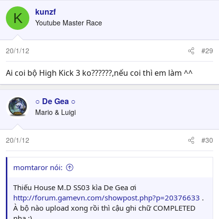
kunzf
K
Youtube Master Race
20/1/12
#29
Ai coi bộ High Kick 3 ko??????,nếu coi thì em làm ^^
○ De Gea ○
Mario & Luigi
20/1/12
#30
momtaror nói:
Thiếu House M.D SS03 kìa De Gea ơi
http://forum.gamevn.com/showpost.php?p=20376633
.
À bộ nào upload xong rồi thì cậu ghi chữ COMPLETED
nha :) .