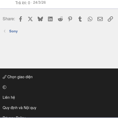
24/3/26
Trả lời
0
Facebook
X
Bluesky
LinkedIn
Reddit
Pinterest
Tumblr
WhatsApp
Email
Li
Share:
Sony
Chọn giao diện
Liên hệ
Quy định và Nội quy
Privacy Policy