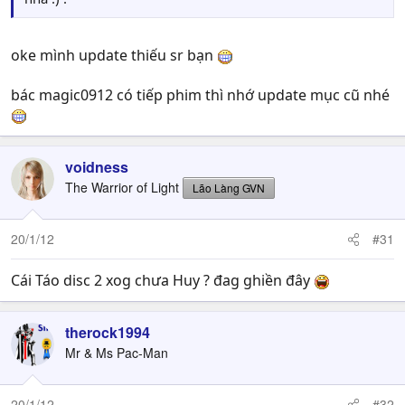
oke mình update thiếu sr bạn
bác magic0912 có tiếp phim thì nhớ update mục cũ nhé
voidness
The Warrior of Light
Lão Làng GVN
20/1/12
#31
Cái Táo disc 2 xog chưa Huy ? đag ghiền đây
therock1994
Mr & Ms Pac-Man
20/1/12
#32