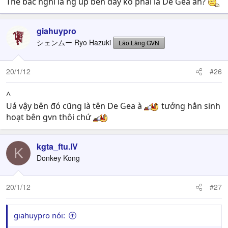
Thế bác nghĩ là ng up bên đấy ko phải là De Gea ah?
giahuypro
シェンムー Ryo Hazuki
Lão Làng GVN
20/1/12
#26
^
Uả vậy bên đó cũng là tên De Gea à
tưởng hắn sinh
hoạt bên gvn thôi chứ
kgta_ftu.IV
K
Donkey Kong
20/1/12
#27
giahuypro nói: