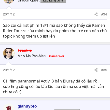
Dragon Quest
Lão Làng GVN
20/1/12
#34
Sao coi cái list phim 18/1 mà sao không thấy cái Kamen
Rider Fourze của mình hay do phim cho trẻ con nên chủ
topic không thèm up list lên
Frankie
Mr & Ms Pac-Man
GameOver
20/1/12
#35
Cái flim paranormal Activi 3 bản Bluray đã có lâu rồi,
sub Eng cũng có lâu lẩu lầu lâu rồi mà sub việt mãi vẫn
chưa có :(
giahuypro