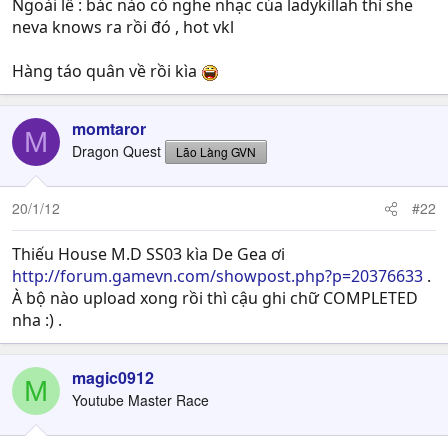
Ngoài lề : bác nào có nghe nhạc của ladykillah thì she
neva knows ra rồi đó , hot vkl
Hàng táo quân về rồi kìa
momtaror
M
Dragon Quest
Lão Làng GVN
20/1/12
#22
Thiếu House M.D SS03 kìa De Gea ơi
http://forum.gamevn.com/showpost.php?p=20376633
.
À bộ nào upload xong rồi thì cậu ghi chữ COMPLETED
nha :) .
magic0912
M
Youtube Master Race