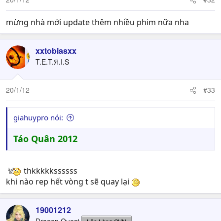
mừng nhà mới update thêm nhiều phim nữa nha
xxtobiasxx
T.E.T.Я.I.S
20/1/12
#33
giahuypro nói:
Táo Quân 2012
thkkkkkssssss
khi nào rep hết vòng t sẽ quay lại
19001212