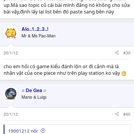
up.Mà sao topic cũ cái bài mình đăng nó không cho sửa
bài vậy,định lấy lại list bên đó paste sang bên này
Alo..1..2..3..!
Mr & Ms Pac-Man
20/1/12
#39
cho em hỏi có game kiểu đánh lộn or đi cảnh mà là
nhân vật của one piece như trên play station ko vậy
○ De Gea ○
Mario & Luigi
20/1/12
#40
19001212 nói: