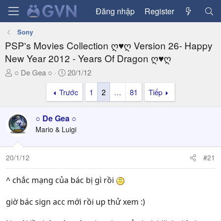
Đăng nhập
Register
Sony
PSP's Movies Collection ღ♥ღ Version 26- Happy
New Year 2012 - Years Of Dragon ღ♥ღ
T
N
○ De Gea ○
20/1/12
h
g
Trước
1
2
…
81
Tiếp
r
à
e
y
a
g
○ De Gea ○
d
ử
Mario & Luigi
s
i
t
a
20/1/12
#21
r
t
^ chắc mạng của bác bị gì rồi
e
r
giờ bác sign acc mới rồi up thử xem :)