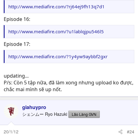
http://www.mediafire.com/?rj64ej9fh13q7d1
Episode 16:
http://www.mediafire.com/?u1lablqjpu546l5
Episode 17:
http://www.mediafire.com/?1y4yw9aybbf2gxr
updating...
P/s: Còn 5 tập nữa, đã làm xong nhưng upload ko được,
chắc mai mình sẽ up nốt.
giahuypro
シェンムー Ryo Hazuki
Lão Làng GVN
20/1/12
#24