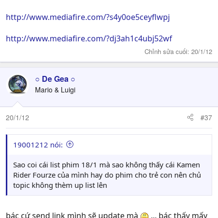
http://www.mediafire.com/?s4y0oe5ceyflwpj
http://www.mediafire.com/?dj3ah1c4ubj52wf
Chỉnh sửa cuối:
20/1/12
○ De Gea ○
Mario & Luigi
20/1/12
#37
19001212 nói:
Sao coi cái list phim 18/1 mà sao không thấy cái Kamen
Rider Fourze của mình hay do phim cho trẻ con nên chủ
topic không thèm up list lên
bác cứ send link mình sẽ update mà
... bác thấy mấy