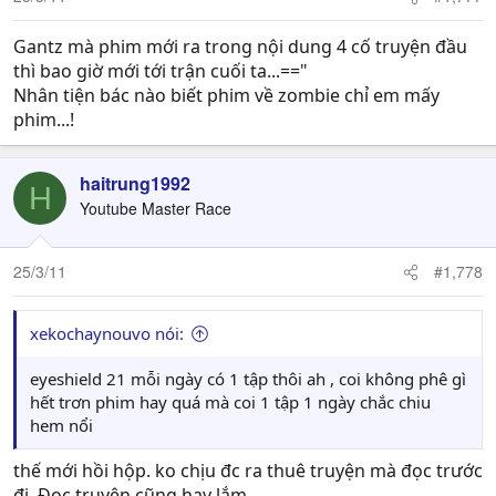
Gantz mà phim mới ra trong nội dung 4 cố truyện đầu
thì bao giờ mới tới trận cuối ta...=="
Nhân tiện bác nào biết phim về zombie chỉ em mấy
phim...!
haitrung1992
H
Youtube Master Race
25/3/11
#1,778
xekochaynouvo nói:
eyeshield 21 mỗi ngày có 1 tập thôi ah , coi không phê gì
hết trơn phim hay quá mà coi 1 tập 1 ngày chắc chiu
hem nổi
thế mới hồi hộp. ko chịu đc ra thuê truyện mà đọc trước
đi. Đọc truyện cũng hay lắm