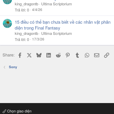
king_dragontb
Ultima Scriptorium
4/4/26
Trả lời
0
15 điều có thể bạn chưa biết về các nhân vật phản
diện trong Final Fantasy
king_dragontb
Ultima Scriptorium
17/3/26
Trả lời
0
Facebook
X
Bluesky
LinkedIn
Reddit
Pinterest
Tumblr
WhatsApp
Email
Li
Share:
Sony
Chọn giao diện