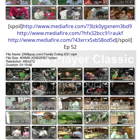
[spoil]
http://www.mediafire.com/?3lzk0ygxnem3bd9
http://www.mediafire.com/?hfx32bcc91raukf
http://www.mediafire.com/?43xrrx5xb58od5d
[/spoil]
Ep 52