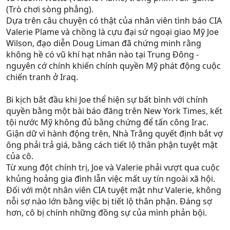
(Trò chơi sòng phẳng).
Dựa trên câu chuyện có thật của nhân viên tình báo CIA
Valerie Plame và chồng là cựu đại sứ ngoại giao Mỹ Joe
Wilson, đạo diễn Doug Liman đã chứng minh rằng
không hề có vũ khí hạt nhân nào tại Trung Đông -
nguyên cớ chính khiến chính quyền Mỹ phát động cuộc
chiến tranh ở Iraq.
Bi kịch bắt đầu khi Joe thể hiện sự bất bình với chính
quyền bằng một bài báo đăng trên New York Times, kết
tội nước Mỹ không đủ bằng chứng để tấn công Irac.
Giận dữ vì hành động trên, Nhà Trắng quyết định bắt vợ
ông phải trả giá, bằng cách tiết lộ thân phận tuyệt mật
của cô.
Từ xung đột chính trị, Joe và Valerie phải vượt qua cuộc
khủng hoảng gia đình lẫn việc mất uy tín ngoài xã hội.
Đối với một nhân viên CIA tuyệt mật như Valerie, không
nỗi sợ nào lớn bằng việc bị tiết lộ thân phận. Đáng sợ
hơn, cô bị chính những đồng sự của mình phản bội.