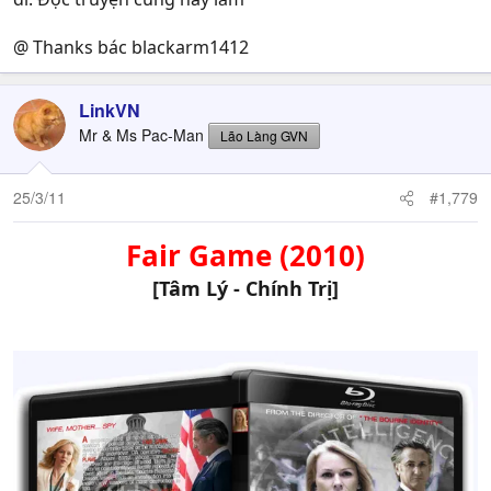
@ Thanks bác blackarm1412
LinkVN
Mr & Ms Pac-Man
Lão Làng GVN
25/3/11
#1,779
Fair Game (2010)
[Tâm Lý - Chính Trị]