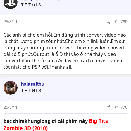
T.E.T.Я.I.S
25/3/11
#1,769
Các anh ơi cho em hỏi.Em dùng trình convert video nào
là chất lượng phim tốt nhất.Cho em xin link luôn.Em sử
dụng mấy chương trình convert thì xong video convert
dài có 5 phút.Output là ổ D thì vào ổ chả thấy video
convert đâu.Thế là sao ạ.Ai dạy em cách convert video
tốt nhất cho PSP với.Thanks all.
halasatthu
T.E.T.Я.I.S
25/3/11
#1,770
Big Tits
bác chimkhunglong ơi cái phim này
Zombie 3D (2010)