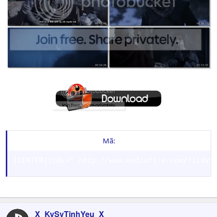
Mã:
[CENTER][URL=" http://www.mediafire.com/?icdv9
X_KySyTinhYeu_X