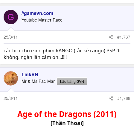
//gamevn.com
G
Youtube Master Race
25/3/11
#1,767
các bro cho e xin phim RANGO (tắc kè rango) PSP đc
không. ngàn lần cảm ơn...!!!!
LinkVN
Mr & Ms Pac-Man
Lão Làng GVN
25/3/11
#1,768
Age of the Dragons (2011)
[Thần Thoại]