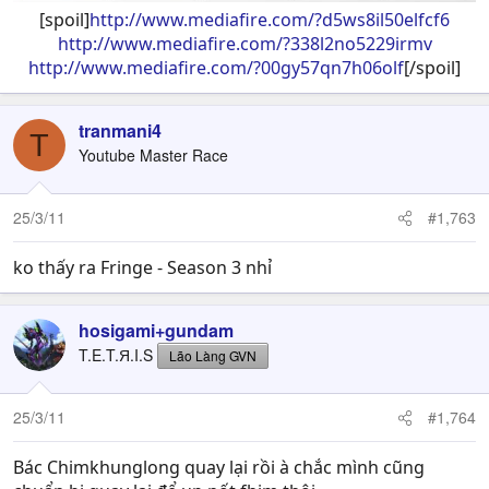
[spoil]
http://www.mediafire.com/?d5ws8il50elfcf6
http://www.mediafire.com/?338l2no5229irmv
http://www.mediafire.com/?00gy57qn7h06olf
[/spoil]​
tranmani4
T
Youtube Master Race
25/3/11
#1,763
ko thấy ra Fringe - Season 3 nhỉ
hosigami+gundam
T.E.T.Я.I.S
Lão Làng GVN
25/3/11
#1,764
Bác Chimkhunglong quay lại rồi à chắc mình cũng