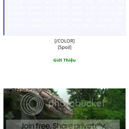
[COLOR="green"]►[/COLOR] Kịch bản: Anne K. Blac
[COLOR="green"]►[/COLOR] Diễn viên: Danny Glove
[COLOR="green"]►[/COLOR] Đánh giá: [B][COLOR="S
[COLOR="green"]►[/COLOR] Ngôn ngữ: Tiếng Anh 

[COLOR="green"]►[/COLOR] Phụ đề: Tiếng Việt
[/COLOR]
[Spoil]
Giới Thiệu