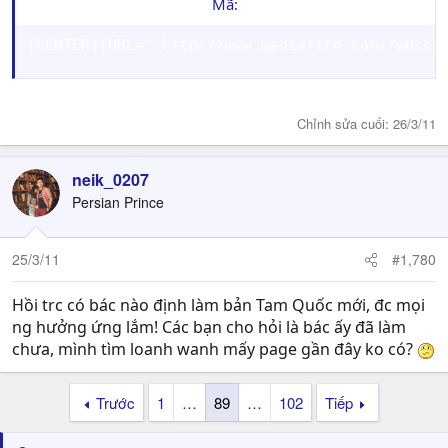
Mã:
[CENTER][URL=" http://www.mediafire.com/?wbcc2
Chỉnh sửa cuối:
26/3/11
neik_0207
Persian Prince
25/3/11
#1,780
Hồi trc có bác nào định làm bản Tam Quốc mới, đc mọi
ng hưởng ứng lắm! Các bạn cho hỏi là bác ấy đã làm
chưa, mình tìm loanh wanh mấy page gần đây ko có?
Trước
1
…
89
…
102
Tiếp