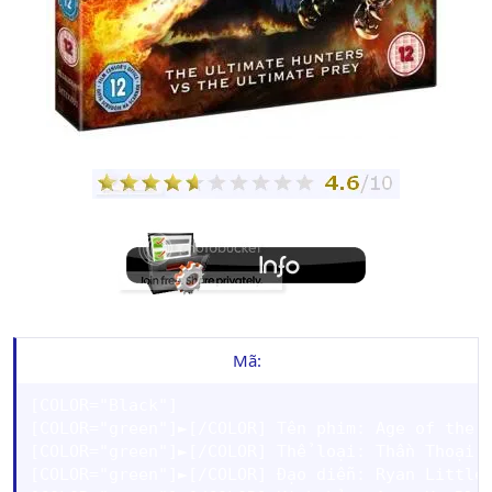
Mã:
[COLOR="Black"]

[COLOR="green"]►[/COLOR] Tên phim: Age of the D
[COLOR="green"]►[/COLOR] Thể loại: Thần Thoại

[COLOR="green"]►[/COLOR] Đạo diễn: Ryan Little
