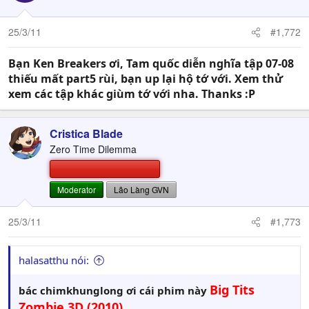
25/3/11
#1,772
Bạn Ken Breakers ơi, Tam quốc diễn nghĩa tập 07-08
thiếu mất part5 rùi, bạn up lại hộ tớ với. Xem thử
xem các tập khác giùm tớ với nha. Thanks :P
Cristica Blade
Zero Time Dilemma
BETA TESTE
Moderator
Lão Làng GVN
25/3/11
#1,773
halasatthu nói:
Big Tits
bác chimkhunglong ơi cái phim này
Zombie 3D (2010)