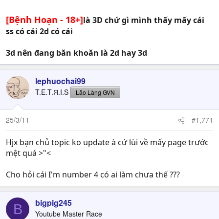
[Bệnh Hoạn - 18+]
là 3D chứ gì mình thấy mấy cái
ss có cái 2d có cái
3d nên đang băn khoăn là 2d hay 3d
lephuochai99
T.E.T.Я.I.S
Lão Làng GVN
25/3/11
#1,771
Hjx bạn chủ topic ko update à cứ lùi về mấy page trước
mệt quá >"<
Cho hỏi cái I'm number 4 có ai làm chưa thế ???
bigpig245
B
Youtube Master Race