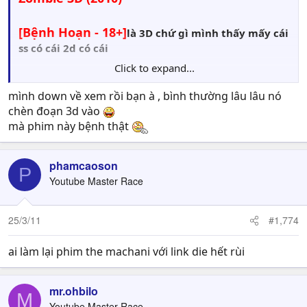
[Bệnh Hoạn - 18+]
là 3D chứ gì mình thấy mấy cái
ss có cái 2d có cái
Click to expand...
3d nên đang băn khoăn là 2d hay 3d
mình down về xem rồi bạn à , bình thường lâu lâu nó
chèn đoạn 3d vào
mà phim này bệnh thật
phamcaoson
P
Youtube Master Race
25/3/11
#1,774
ai làm lại phim the machani với link die hết rùi
mr.ohbilo
M
Youtube Master Race