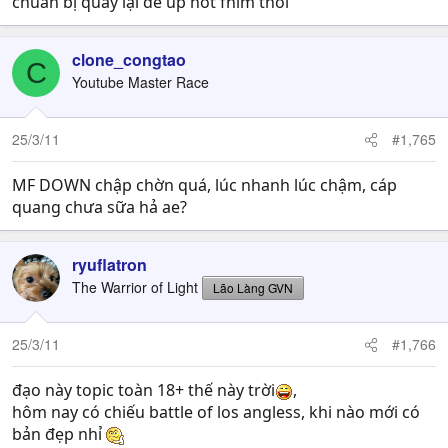
chuẩn bị quay lại để up nốt fhim thôi
clone_congtao
C
Youtube Master Race
25/3/11
#1,765
MF DOWN chập chờn quá, lúc nhanh lúc chậm, cáp
quang chưa sữa hả ae?
ryuflatron
The Warrior of Light
Lão Làng GVN
25/3/11
#1,766
đạo này topic toàn 18+ thế này trời
,
hôm nay có chiếu battle of los angless, khi nào mới có
bản đẹp nhỉ