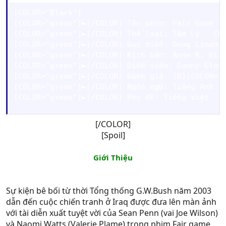
[COLOR="Black"]

[COLOR="green"]►[/COLOR] Tên phim: Fair Game (I
[COLOR="green"]►[/COLOR] Thể loại: Tâm Lý - Chí
[COLOR="green"]►[/COLOR] Đạo diễn: Doug Liman

[COLOR="green"]►[/COLOR] Kịch bản: Anne K. Blac
[COLOR="green"]►[/COLOR] Diễn viên: Danny Glove
[COLOR="green"]►[/COLOR] Đánh giá: [B][COLOR="S
[COLOR="green"]►[/COLOR] Ngôn ngữ: Tiếng Anh 

[COLOR="green"]►[/COLOR] Phụ đề: Tiếng Việt
[/COLOR]
[Spoil]
Giới Thiệu
Sự kiện bê bối từ thời Tổng thống G.W.Bush năm 2003
dẫn đến cuộc chiến tranh ở Iraq được đưa lên màn ảnh
với tài diễn xuất tuyệt vời của Sean Penn (vai Joe Wilson)
và Naomi Watts (Valerie Plame) trong phim Fair game