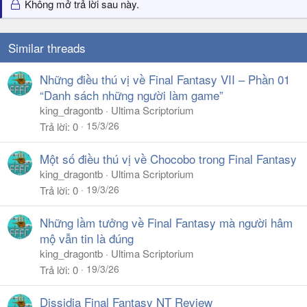
Không mở trả lời sau này.
Similar threads
Những điều thú vị về Final Fantasy VII – Phần 01
“Danh sách những người làm game”
king_dragontb
Ultima Scriptorium
15/3/26
Trả lời
0
Một số điều thú vị về Chocobo trong Final Fantasy
king_dragontb
Ultima Scriptorium
19/3/26
Trả lời
0
Những lầm tưởng về Final Fantasy mà người hâm
mộ vẫn tin là đúng
king_dragontb
Ultima Scriptorium
19/3/26
Trả lời
0
Dissidia Final Fantasy NT Review