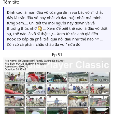
Tóm tắt:
Đỉnh cao là màn đấu võ của gia đình với bác võ sĩ, chắc
đây là trận đấu võ hay nhất và đau ruột nhất mà mình
từng xem.... Chi tiết thì mọi người hãy down về và
thưởng thức nhớ
... Xem để biết thế nào là đấu võ thật
sự, thế nào là võ sĩ thật sự... Xem từ các anh già đến
Kook cơ bắp đã phải trải qua nỗi đau như thế nào ^^ ...
Còn có cả phần ''châu chấu đá voi'' nữa đó
Ep 51