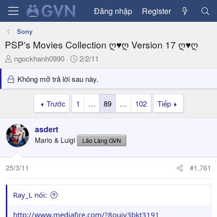
Đăng nhập
Register
Sony
PSP's Movies Collection ღ♥ღ Version 17 ღ♥ღ
T
N
ngockhanh0990
2/2/11
h
g
r
à
Không mở trả lời sau này.
e
y
a
g
Trước
1
…
89
…
102
Tiếp
d
ử
s
i
asdert
t
a
Mario & Luigi
Lão Làng GVN
r
t
25/3/11
#1,761
e
r
Ray_L nói:
http://www.mediafire.com/?8oujy3bkt3191