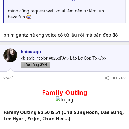
mình cũng request wai` ko ai làm nên tự làm lun
have fun
phim gantz nè eng voice có từ lâu rồi mà bản đẹp đó
haicaugc
<b style="color:#8258FA"> Láo Lờ Cốp To </b>
Lão Làng GVN
25/3/11
#1,762
Family Outing
Family Outing Ep 50 & 51 {Chu SungHoon, Dae Sung,
Lee Hyori, Ye Jin, Chun Hee...}