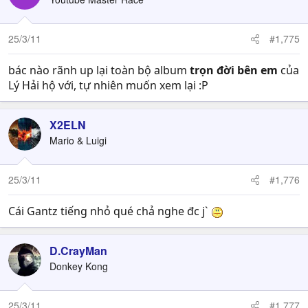
25/3/11
#1,775
bác nào rãnh up lại toàn bộ album
trọn đời bên em
của
Lý Hải hộ với, tự nhiên muốn xem lại :P
X2ELN
Mario & Luigi
25/3/11
#1,776
Cái Gantz tiếng nhỏ qué chả nghe đc j`
D.CrayMan
Donkey Kong
25/3/11
#1,777