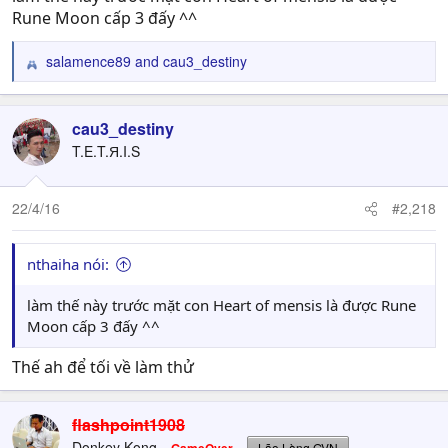
Rune Moon cấp 3 đấy ^^
salamence89
and
cau3_destiny
R
e
a
c
cau3_destiny
t
T.E.T.Я.I.S
i
o
n
22/4/16
#2,218
s
:
nthaiha nói:
làm thế này trước mặt con Heart of mensis là được Rune
Moon cấp 3 đấy ^^
Thế ah để tối về làm thử
flashpoint1908
Donkey Kong
Lão Làng GVN