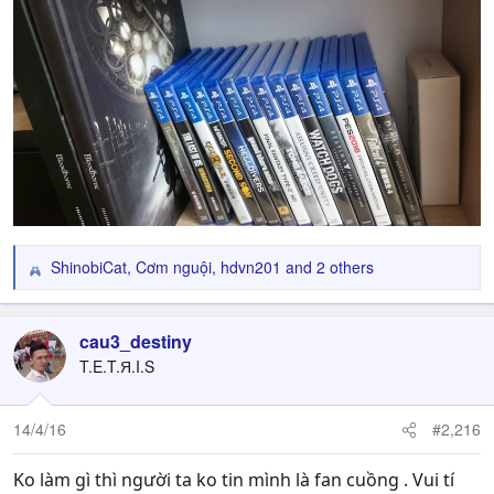
ShinobiCat
,
Cơm nguội
,
hdvn201
and 2 others
R
e
a
c
cau3_destiny
t
T.E.T.Я.I.S
i
o
n
14/4/16
#2,216
s
:
Ko làm gì thì người ta ko tin mình là fan cuồng . Vui tí