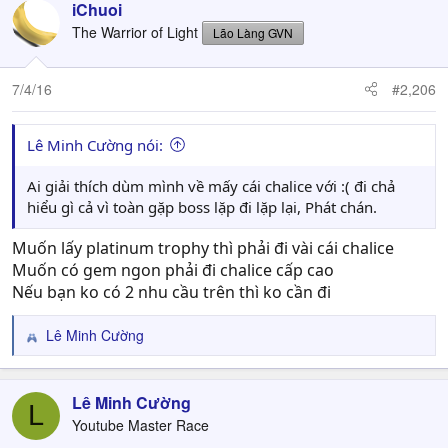
iChuoi
The Warrior of Light
Lão Làng GVN
7/4/16
#2,206
Lê Minh Cường nói:
Ai giải thích dùm mình về mấy cái chalice với :( đi chả
hiểu gì cả vì toàn gặp boss lặp đi lặp lại, Phát chán.
Muốn lấy platinum trophy thì phải đi vài cái chalice
Muốn có gem ngon phải đi chalice cấp cao
Nếu bạn ko có 2 nhu cầu trên thì ko cần đi
Lê Minh Cường
R
e
a
c
Lê Minh Cường
L
t
Youtube Master Race
i