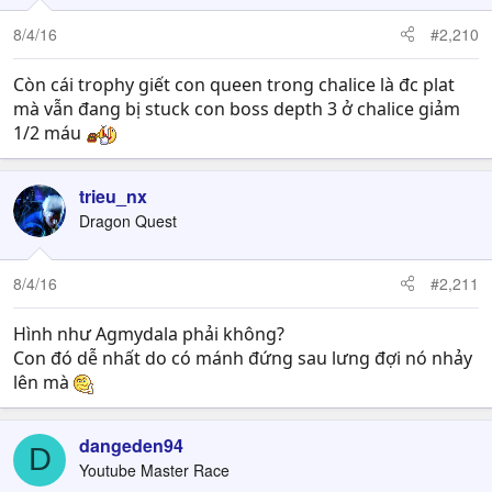
o
n
8/4/16
#2,210
s
:
Còn cái trophy giết con queen trong chalice là đc plat
mà vẫn đang bị stuck con boss depth 3 ở chalice giảm
1/2 máu
trieu_nx
Dragon Quest
8/4/16
#2,211
Hình như Agmydala phải không?
Con đó dễ nhất do có mánh đứng sau lưng đợi nó nhảy
lên mà
dangeden94
D
Youtube Master Race