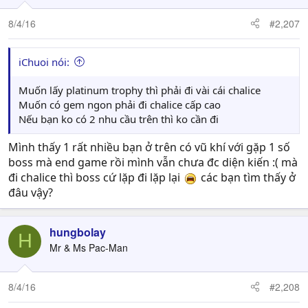
o
n
8/4/16
#2,207
s
:
iChuoi nói:
Muốn lấy platinum trophy thì phải đi vài cái chalice
Muốn có gem ngon phải đi chalice cấp cao
Nếu bạn ko có 2 nhu cầu trên thì ko cần đi
Mình thấy 1 rất nhiều bạn ở trên có vũ khí với gặp 1 số
boss mà end game rồi mình vẫn chưa đc diện kiến :( mà
đi chalice thì boss cứ lặp đi lặp lại
các bạn tìm thấy ở
đâu vậy?
hungbolay
H
Mr & Ms Pac-Man
8/4/16
#2,208