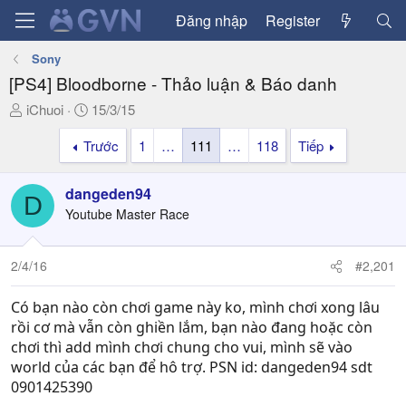
Đăng nhập
Register
Sony
[PS4] Bloodborne - Thảo luận & Báo danh
T
N
iChuoi
15/3/15
h
g
Trước
1
…
111
…
118
Tiếp
r
à
e
y
a
g
dangeden94
D
d
ử
Youtube Master Race
s
i
t
a
2/4/16
#2,201
r
t
Có bạn nào còn chơi game này ko, mình chơi xong lâu
e
rồi cơ mà vẫn còn ghiền lắm, bạn nào đang hoặc còn
r
chơi thì add mình chơi chung cho vui, mình sẽ vào
world của các bạn để hô trợ. PSN id: dangeden94 sdt
0901425390