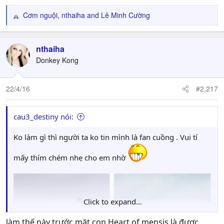
Cơm nguội
,
nthaiha
and
Lê Minh Cường
R
e
a
c
nthaiha
t
Donkey Kong
i
o
n
22/4/16
#2,217
s
:
cau3_destiny nói:
Ko làm gì thì người ta ko tin mình là fan cuồng . Vui tí
mấy thím chém nhẹ cho em nhờ
Click to expand...
làm thế này trước mặt con Heart of mensis là được