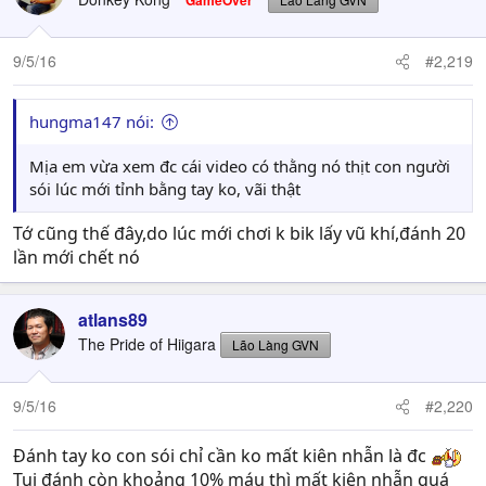
GameOver
9/5/16
#2,219
hungma147 nói:
Mịa em vừa xem đc cái video có thằng nó thịt con người
sói lúc mới tỉnh bằng tay ko, vãi thật
Tớ cũng thế đây,do lúc mới chơi k bik lấy vũ khí,đánh 20
lần mới chết nó
atlans89
The Pride of Hiigara
Lão Làng GVN
9/5/16
#2,220
Đánh tay ko con sói chỉ cần ko mất kiên nhẫn là đc
Tui đánh còn khoảng 10% máu thì mất kiên nhẫn quá