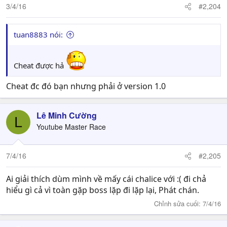
n
3/4/16
#2,204
s
:
tuan8883 nói:
Cheat được hả
Cheat đc đó bạn nhưng phải ở version 1.0
Lê Minh Cường
L
Youtube Master Race
7/4/16
#2,205
Ai giải thích dùm mình về mấy cái chalice với :( đi chả
hiểu gì cả vì toàn gặp boss lặp đi lặp lại, Phát chán.
Chỉnh sửa cuối:
7/4/16