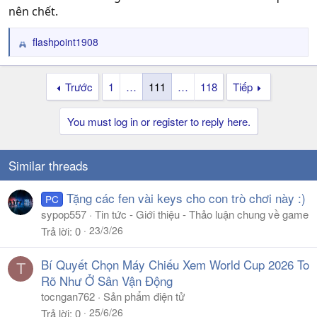
nên chết.
flashpoint1908
R
e
a
Trước
1
…
111
…
118
Tiếp
c
t
i
You must log in or register to reply here.
o
n
s
Similar threads
:
Tặng các fen vài keys cho con trò chơi này :)
PC
sypop557
Tin tức - Giới thiệu - Thảo luận chung về game
23/3/26
Trả lời
0
Bí Quyết Chọn Máy Chiếu Xem World Cup 2026 To
T
Rõ Như Ở Sân Vận Động
tocngan762
Sản phẩm điện tử
25/6/26
Trả lời
0