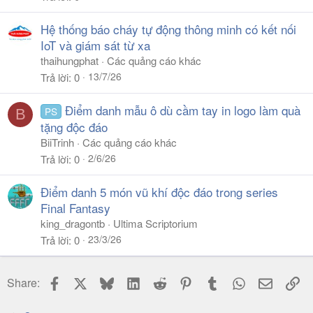
Hệ thống báo cháy tự động thông minh có kết nối
IoT và giám sát từ xa
thaihungphat
Các quảng cáo khác
13/7/26
Trả lời
0
Điểm danh mẫu ô dù cầm tay in logo làm quà
PS
B
tặng độc đáo
BiiTrinh
Các quảng cáo khác
2/6/26
Trả lời
0
Điểm danh 5 món vũ khí độc đáo trong series
Final Fantasy
king_dragontb
Ultima Scriptorium
23/3/26
Trả lời
0
Facebook
X
Bluesky
LinkedIn
Reddit
Pinterest
Tumblr
WhatsApp
Email
Li
Share: