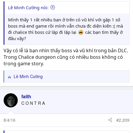
Lê Minh Cường nói:
Mình thấy 1 rất nhiều bạn ở trên có vũ khí với gặp 1 số
boss mà end game rồi mình vẫn chưa đc diện kiến :( mà
đi chalice thì boss cứ lặp đi lặp lại
các bạn tìm thấy ở
đâu vậy?
Vậy có lễ là bạn nhìn thấy boss và vũ khí trong bản DLC.
Trong Chalice dungeon cũng có nhiều boss không có
trong game story.
Lê Minh Cường
R
e
a
c
faith
t
C O N T R A
i
o
n
8/4/16
#2,209
s
: