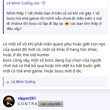
Lê Minh Cường nói:
Mình thấy 1 rất nhiều bạn ở trên có vũ khí với gặp 1 số
boss mà end game rồi mình vẫn chưa đc diện kiến :( mà
đi chalice thì boss cứ lặp đi lặp lại
các bạn tìm thấy ở
đâu vậy?
có một số vũ khí phải mần quest phụ hoặc giết con npc
của quest đó mới có, một số khác ở hang hóc khác,
hoặc ở dlc the old hunter
boss cũng vậy, một số boss dạng tuỳ chọn của người
chơi mà có thể bỏ qua hoặc tìm diệt ko bắt buộc giết
mới có thể end game. Hoặc boss mới ở dlc.
Lê Minh Cường
R
e
a
c
vipper291
t
C O N T R A
Lão Làng GVN
i