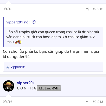
9/4/16
#2,212
vipper291 nói:
Còn cái trophy giết con queen trong chalice là đc plat mà
vẫn đang bị stuck con boss depth 3 ở chalice giảm 1/2
máu
Con chó lửa phải ko bạn, cần giúp do thì pm mình, psn
id dangeden94
vipper291
R
e
a
c
vipper291
t
C O N T R A
Lão Làng GVN
i
o
n
9/4/16
#2,213
s