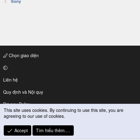
Sony
Chọn giao diện
Liên hệ
Quy định và Nội quy
Privacy Policy
This site uses cookies. By continuing to use this site, you are
agreeing to our use of cookies.
Trợ giúp
R
Accept
Tìm hiểu thêm.…
S