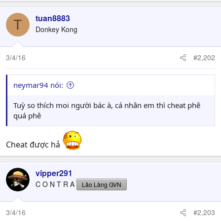
tuan8883
T
Donkey Kong
3/4/16
#2,202
neymar94 nói:
Tuỳ so thích moi người bác à, cá nhân em thì cheat phê
quá phê
Cheat được hả
vipper291
C O N T R A
Lão Làng GVN
3/4/16
#2,203