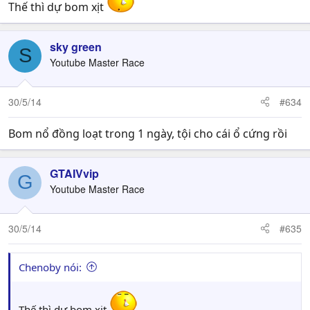
Thế thì dự bom xịt
Drive mode: Không Ultimate, không Awaken, Team
combat ( kết hợp cả 3 kiểu attack, balance và guard của
sky green
phần trước)
S
Youtube Master Race
30/5/14
#634
Bom nổ đồng loạt trong 1 ngày, tội cho cái ổ cứng rồi
GTAIVvip
G
Youtube Master Race
30/5/14
#635
Chenoby nói:
Thế thì dự bom xịt