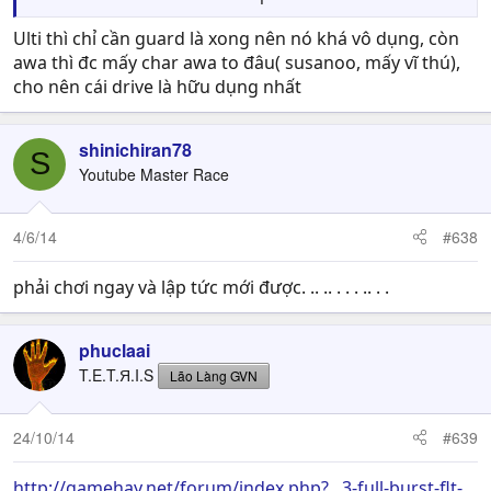
Drive type gặp mấy thằng biến awaken full -> chả tác
dụng mấy (như susanoo chả hạn: quăng phi tiêu assist
Ulti thì chỉ cần guard là xong nên nó khá vô dụng, còn
xem như auto bounce, guard cũng chả được bao nhiêu vì
awa thì đc mấy char awa to đâu( susanoo, mấy vĩ thú),
nó táng 1 phát bay cả 3 thằng, attack hội đồng cũng vô
cho nên cái drive là hữu dụng nhất
phương)
shinichiran78
S
Youtube Master Race
4/6/14
#638
phải chơi ngay và lập tức mới được. .. .. . . . .. . .
phuclaai
T.E.T.Я.I.S
Lão Làng GVN
24/10/14
#639
http://gamehay.net/forum/index.php?...3-full-burst-flt-