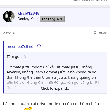
khabt12345
Donkey Kong
Lão Làng GVN
29/5/14
#632
meomeoZell nói:
Tóm gọn là:
Ultimate Jutsu mode: Chỉ xài Ultimate Jutsu, không
Awaken, không Team Combat (Tức là bồ không ra đỡ
đòn, không thế thân Ultimate jutsu, không quăng phi
tiêu hỗ trợ, không đánh hội đồng... vẫn gọi bằng L1 R1
được)
Click to expand...
Awaken Mode: Instant Awaken và Full Awaken, không
Ultimate không Team Combat(như trên)
bác nói chuẩn, cái drive mode nó còn có thêm chiêu