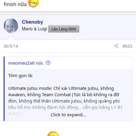
finish nữa
Drive mode: Không Ultimate, không Awaken, Team
combat ( kết hợp cả 3 kiểu attack, balance và guard của
phần trước)
Chenoby
Mario & Luigi
Lão Làng GVN
30/5/14
#633
meomeoZell nói:
Tóm gọn là:
Ultimate Jutsu mode: Chỉ xài Ultimate Jutsu, không
Awaken, không Team Combat (Tức là bồ không ra đỡ
đòn, không thế thân Ultimate jutsu, không quăng phi
tiêu hỗ trợ, không đánh hội đồng... vẫn gọi bằng L1 R1
được)
Click to expand...
Awaken Mode: Instant Awaken và Full Awaken, không
Ultimate không Team Combat(như trên)