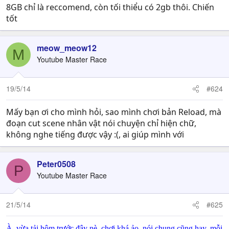
8GB chỉ là reccomend, còn tối thiểu có 2gb thôi. Chiến
tốt
meow_meow12
M
Youtube Master Race
19/5/14
#624
Mấy bạn ơi cho mình hỏi, sao mình chơi bản Reload, mà
đoạn cut scene nhân vật nói chuyện chỉ hiện chữ,
không nghe tiếng được vậy :(, ai giúp mình với
Peter0508
P
Youtube Master Race
21/5/14
#625
À, vừa tải hôm trước đây nè, chơi khá ảo, nói chung cũng hay, mỗi