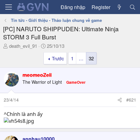
Đăng nhập
Register
Tin tức - Giới thiệu - Thảo luận chung về game
[PC] NARUTO SHIPPUDEN: Ultimate Ninja
STORM 3 Full Burst
T
N
death_evil_91
25/10/13
h
g
Trước
1
…
32
r
à
e
y
a
g
meomeoZell
d
ử
The Warrior of Light
GameOver
s
i
t
a
23/4/14
#621
r
t
^Chính là anh ấy
e
r
annhau10000