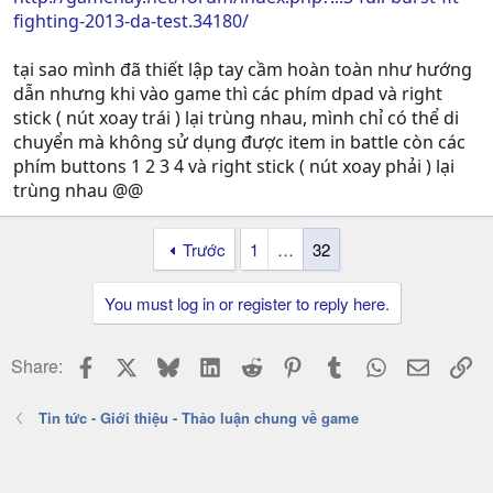
fighting-2013-da-test.34180/
tại sao mình đã thiết lập tay cầm hoàn toàn như hướng
dẫn nhưng khi vào game thì các phím dpad và right
stick ( nút xoay trái ) lại trùng nhau, mình chỉ có thể di
chuyển mà không sử dụng được item in battle còn các
phím buttons 1 2 3 4 và right stick ( nút xoay phải ) lại
trùng nhau @@
Trước
1
…
32
You must log in or register to reply here.
Facebook
X
Bluesky
LinkedIn
Reddit
Pinterest
Tumblr
WhatsApp
Email
Li
Share:
Tin tức - Giới thiệu - Thảo luận chung về game