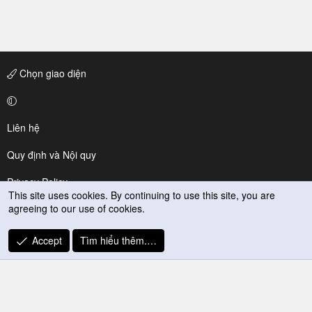
Chọn giao diện
Liên hệ
Quy định và Nội quy
Privacy Policy
This site uses cookies. By continuing to use this site, you are
agreeing to our use of cookies.
Trợ giúp
R
Accept
Tìm hiểu thêm.…
S
S