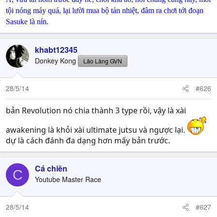
tội nóng máy quá, lại lười mua bộ tản nhiệt, đâm ra chơi tới đoạn
Sasuke là nín.
khabt12345
Donkey Kong
Lão Làng GVN
28/5/14
#626
bản Revolution nó chia thành 3 type rồi, vậy là xài
awakening là khỏi xài ultimate jutsu và ngược lại.
dự là cách đánh đa dạng hơn mấy bản trước.
Cá chiên
C
Youtube Master Race
28/5/14
#627