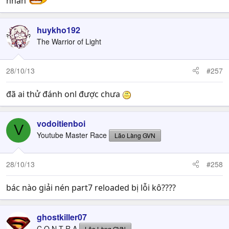
nhân
huykho192
The Warrior of Light
28/10/13
#257
đã ai thử đánh onl được chưa
vodoitienboi
V
Youtube Master Race
Lão Làng GVN
28/10/13
#258
bác nào giải nén part7 reloaded bị lỗi kô????
ghostkiller07
C O N T R A
Lão Làng GVN