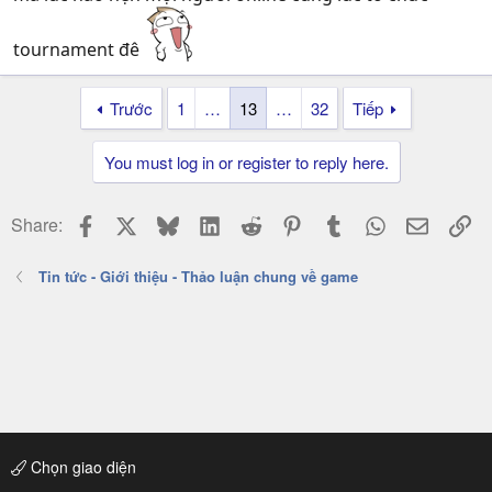
tournament đê
Trước
1
…
13
…
32
Tiếp
You must log in or register to reply here.
Facebook
X
Bluesky
LinkedIn
Reddit
Pinterest
Tumblr
WhatsApp
Email
Li
Share:
Tin tức - Giới thiệu - Thảo luận chung về game
Chọn giao diện