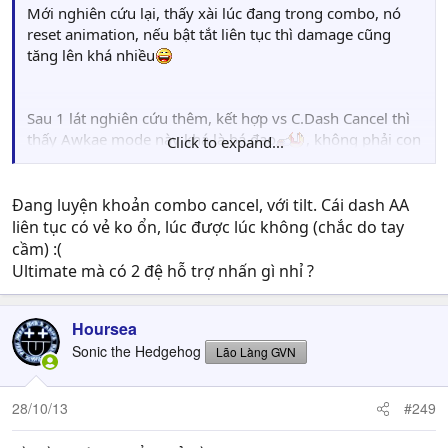
Mới nghiên cứu lại, thấy xài lúc đang trong combo, nó
reset animation, nếu bật tắt liên tục thì damage cũng
tăng lên khá nhiều
Sau 1 lát nghiên cứu thêm, kết hợp vs C.Dash Cancel thì
thấy Awkae mode này khá là bá đạo
, không phải con
Click to expand...
nào lúc vô awake mode cũng có 2 skill (như Neji, mà neji
awake mode đánh mất charka), tenten không có awake
mode thì phế toàn tập =)
Đang luyện khoản combo cancel, với tilt. Cái dash AA
liên tục có vẻ ko ổn, lúc được lúc không (chắc do tay
đánh thường awake mode 1 combo đi hết 100% hp
cầm) :(
=)......... nếu như nó ko dùng sub để thoát
Ultimate mà có 2 đệ hỗ trợ nhấn gì nhỉ ?
Hoursea
Sonic the Hedgehog
Lão Làng GVN
28/10/13
#249