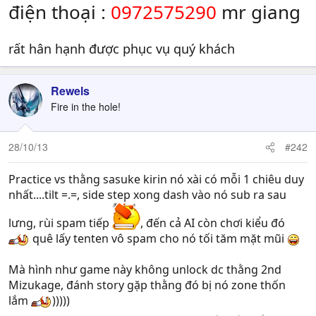
điện thoại :
0972575290
mr giang
rất hân hạnh được phục vụ quý khách
Rewels
Fire in the hole!
28/10/13
#242
Practice vs thằng sasuke kirin nó xài có mỗi 1 chiêu duy
nhất....tilt =.=, side step xong dash vào nó sub ra sau
lưng, rùi spam tiếp
, đến cả AI còn chơi kiểu đó
quê lấy tenten vô spam cho nó tối tăm mặt mũi
Mà hình như game này không unlock dc thằng 2nd
Mizukage, đánh story gặp thằng đó bị nó zone thốn
lắm
)))))