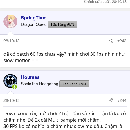
Chỉnh sửa cuối:
28/10/13
SpringTime
Dragon Quest
Lão Làng GVN
28/10/13
#243
đã có patch 60 fps chưa vậy? mình chơi 30 fps nhìn như
slow motion =.=
Hoursea
Sonic the Hedgehog
Lão Làng GVN
28/10/13
#244
Down xong rồi, mới chơi 2 trận đầu và xác nhận là ko có
chậm nhé. Để 2x cái Multi sample mới chậm.
30 FPS ko có nghĩa là chậm như slow mo đâu. Chậm là