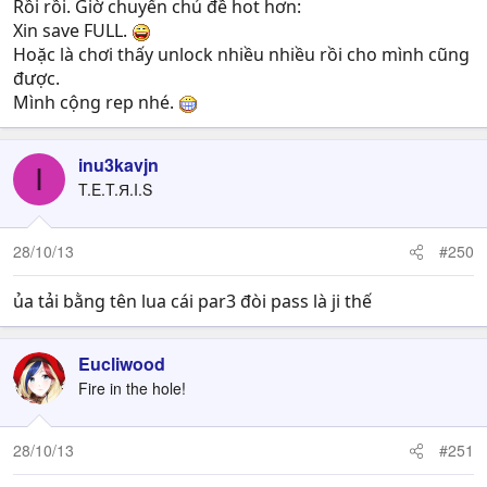
Rồi rồi. Giờ chuyển chủ đề hot hơn:
Xin save FULL.
Hoặc là chơi thấy unlock nhiều nhiều rồi cho mình cũng
được.
Mình cộng rep nhé.
inu3kavjn
I
T.E.T.Я.I.S
28/10/13
#250
ủa tải bằng tên lua cái par3 đòi pass là ji thế
Eucliwood
Fire in the hole!
28/10/13
#251