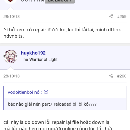
28/10/13
#259
^ thử xem có repair được ko, ko thì tải lại, mình dl link
hdvnbits.
huykho192
The Warrior of Light
28/10/13
#260
vodoitienboi nói:
bác nào giải nén part7 reloaded bị lỗi kô????
cái này là do down lỗi repair lại file hoặc down lại
mà lúc nào hẹn mọi người online cùng lúc tổ chức