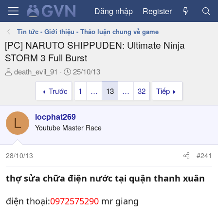
Đăng nhập
Register
Tin tức - Giới thiệu - Thảo luận chung về game
[PC] NARUTO SHIPPUDEN: Ultimate Ninja
STORM 3 Full Burst
T
N
death_evil_91
25/10/13
h
g
Trước
1
…
13
…
32
Tiếp
r
à
e
y
a
g
locphat269
L
d
ử
Youtube Master Race
s
i
t
a
28/10/13
#241
r
t
thợ sửa chữa điện nước tại quận thanh xuân
e
r
điện thoại:
0972575290
mr giang