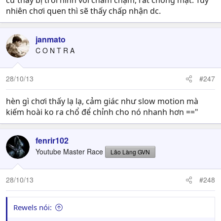
cứ thấy bị trôi hình với chầm chậm, rất chóng mặt. Tuy
nhiên chơi quen thì sẽ thấy chấp nhận dc.
janmato
C O N T R A
28/10/13
#247
hèn gì chơi thấy lạ lạ, cảm giác như slow motion mà
kiếm hoài ko ra chổ để chỉnh cho nó nhanh hơn =="
fenrir102
Youtube Master Race
Lão Làng GVN
28/10/13
#248
Rewels nói: