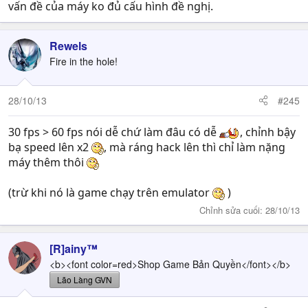
vấn đề của máy ko đủ cấu hình đề nghị.
Rewels
Fire in the hole!
28/10/13
#245
30 fps > 60 fps nói dễ chứ làm đâu có dễ
, chỉnh bậy
bạ speed lên x2
, mà ráng hack lên thì chỉ làm nặng
máy thêm thôi
(trừ khi nó là game chạy trên emulator
)
Chỉnh sửa cuối:
28/10/13
[R]ainy™
<b><font color=red>Shop Game Bản Quyền</font></b>
Lão Làng GVN