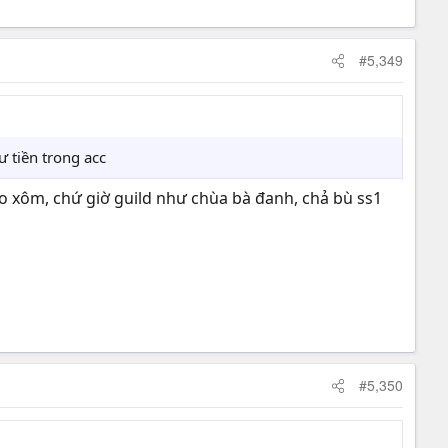
#5,349
 tiền trong acc
o xôm, chứ giờ guild như chùa bà đanh, chả bù ss1
#5,350