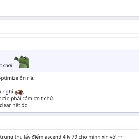
 t chơi
ptimize ổn r á.
ải nghỉ
ơi r, phải cảm ơn t chứ.
clear hết đc
rung thu lấy điểm ascend 4 lv 79 cho mình xin với ~~