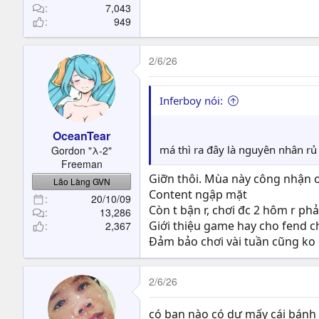
7,043
949
2/6/26
Inferboy nói:
OceanTear
má thì ra đây là nguyên nhân rủ
Gordon "λ-2"
Freeman
Giỡn thôi. Mùa này công nhận o
Lão Làng GVN
Content ngập mặt
20/10/09
Còn t bận r, chơi đc 2 hôm r ph
13,286
Giới thiệu game hay cho fend ch
2,367
Đảm bảo chơi vài tuần cũng ko 
2/6/26
có bạn nào có dư mấy cái bánh t