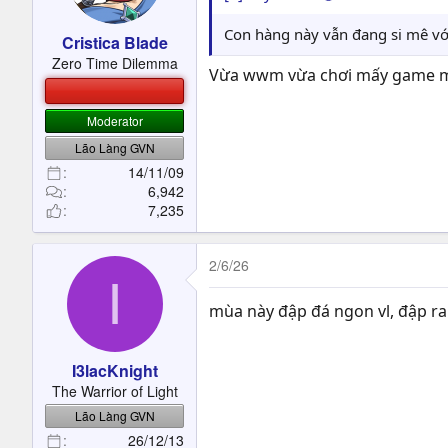
Con hàng này vẫn đang si mê với
Cristica Blade
Zero Time Dilemma
Vừa wwm vừa chơi mấy game mới
BETA TESTER, NHÂN VIÊN TEST HIỆU ỨNG KHÔNG 
Moderator
Lão Làng GVN
14/11/09
6,942
7,235
2/6/26
I
mùa này đập đá ngon vl, đập ra 
I3lacKnight
The Warrior of Light
Lão Làng GVN
26/12/13