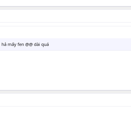
ng hả mấy fen @@ dài quá