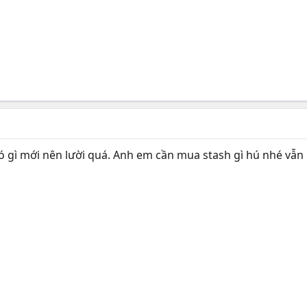
ó gì mới nên lười quá. Anh em cần mua stash gì hú nhé vẫn 
NG VÔ THỜI HẠN, TEXT SIÊU DÀI THỬ THÁCH NGƯỜI ĐỌC