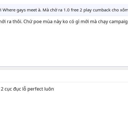
 Where gays meet à. Mà chờ ra 1.0 free 2 play cumback cho xôm,
 ra thôi. Chứ poe mùa này ko có gì mới mà chạy campaign
CÔNG VÔ THỜI HẠN, TEXT SIÊU DÀI THỬ THÁCH NGƯỜI ĐỌC
2 cục đục lỗ perfect luôn