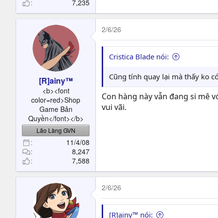
7,235
2/6/26
Cristica Blade nói:
Cũng tính quay lại mà thấy ko c
[R]ainy™
<b><font
Con hàng này vẫn đang si mê vớ
color=red>Shop
vui vãi.
Game Bản
Quyền</font></b>
Lão Làng GVN
11/4/08
8,247
7,588
2/6/26
[R]ainy™ nói: