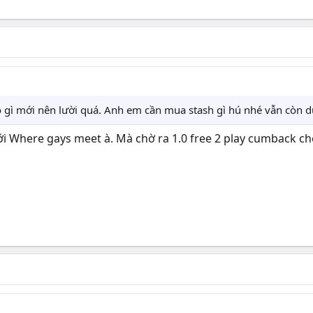
ó gì mới nên lười quá. Anh em cần mua stash gì hú nhé vẫn còn dư
i Where gays meet à. Mà chờ ra 1.0 free 2 play cumback ch