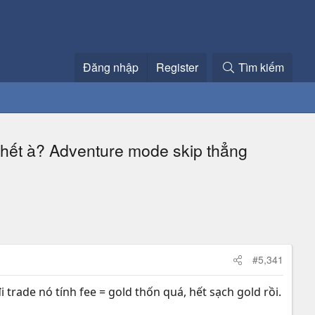
Đăng nhập
Register
Tìm kiếm
 chết à? Adventure mode skip thẳng
#5,341
rade nó tính fee = gold thốn quá, hết sạch gold rồi.