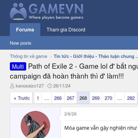
Forums
Tham gia Discord
New posts
Thông tin về game
Tin tức - Giới thiệu - 
Path of Exile 2 - Game lol đ' bắt 
Multi
campaign đã hoàn thành thì đ' làm!!!
T
N
kanosaizo127
26/11/24
h
g
Trước
1
…
266
267
268
269
270
…
282
r
à
e
y
a
g
2/6/26
d
ử
s
i
Móa game vẫn gậy nghiện như ng
t
a