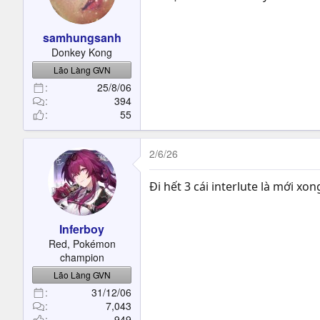
samhungsanh
Donkey Kong
Lão Làng GVN
25/8/06
394
55
2/6/26
Đi hết 3 cái interlute là mới x
Inferboy
Red, Pokémon
champion
Lão Làng GVN
31/12/06
7,043
949