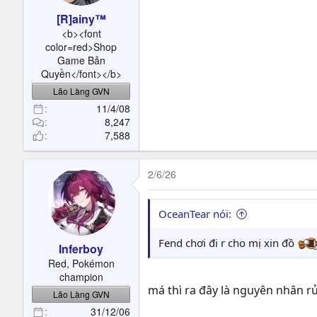
r
[R]ainy™
t
<b><font
e
color=red>Shop
r
Game Bản
Quyền</font></b>
Lão Làng GVN
11/4/08
8,247
7,588
2/6/26
OceanTear nói:
Fend chơi đi r cho mị xin đồ
Inferboy
Red, Pokémon
champion
má thì ra đây là nguyên nhân rủ
Lão Làng GVN
31/12/06