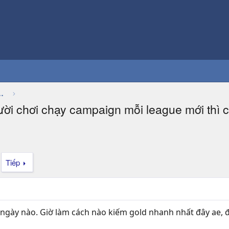
Thảo luận chung về game
người chơi chạy campaign mỗi league mới thì
Tiếp
ày nào. Giờ làm cách nào kiếm gold nhanh nhất đây ae, đi t