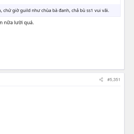
 chứ giờ guild như chùa bà đanh, chả bù ss1 vui vãi.
 nữa lười quá.
#5,351