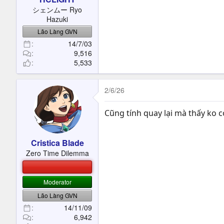
シェンムー Ryo
Hazuki
Lão Làng GVN
14/7/03
9,516
5,533
2/6/26
Cũng tính quay lại mà thấy ko c
Cristica Blade
Zero Time Dilemma
BETA TESTER, NHÂN VIÊN TEST HIỆU ỨNG KHÔNG CÔ
Moderator
Lão Làng GVN
14/11/09
6,942