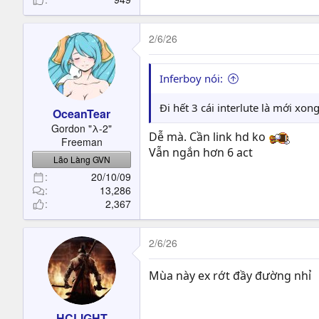
2/6/26
Inferboy nói:
Đi hết 3 cái interlute là mới xo
OceanTear
Gordon "λ-2"
Dễ mà. Cần link hd ko
Freeman
Vẫn ngắn hơn 6 act
Lão Làng GVN
20/10/09
13,286
2,367
2/6/26
Mùa này ex rớt đầy đường nhỉ
HCLIGHT