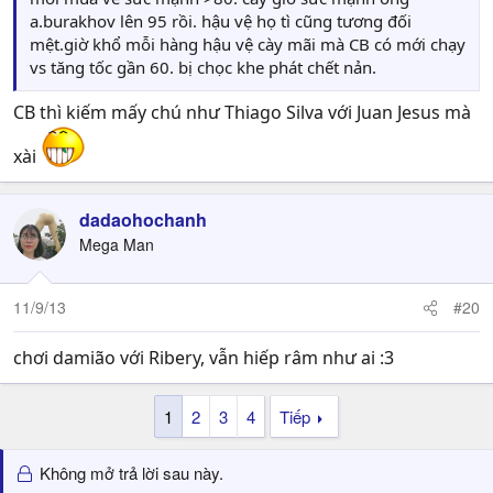
a.burakhov lên 95 rồi. hậu vệ họ tì cũng tương đối
mệt.giờ khổ mỗi hàng hậu vệ cày mãi mà CB có mới chạy
vs tăng tốc gần 60. bị chọc khe phát chết nản.
CB thì kiếm mấy chú như Thiago Silva với Juan Jesus mà
xài
dadaohochanh
Mega Man
11/9/13
#20
chơi damião với Ribery, vẫn hiếp râm như ai :3
1
2
3
4
Tiếp
Không mở trả lời sau này.