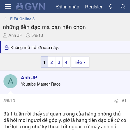
Đăng nhập
Register
FIFA Online 3
những tiền đạo mà bạn nên chọn
T
N
Anh JP
5/9/13
h
g
r
à
Không mở trả lời sau này.
e
y
a
g
1
2
3
4
Tiếp
d
ử
s
i
Anh JP
t
A
a
Youtube Master Race
r
t
5/9/13
#1
e
r
đá 1 tuần rồi thấy sự quan trọng của hàng phòng thủ
đã hỏi mọi người để góp ý. giờ là hàng tiền đạo để cử có
thể lực cũng như kỹ thuật tốt ngoại trừ mấy anh nổi