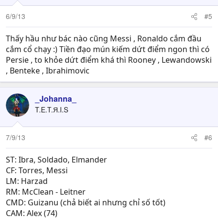
6/9/13
#5
Thấy hầu như bác nào cũng Messi , Ronaldo cắm đầu
cắm cổ chạy :) Tiền đạo mún kiếm dứt điểm ngon thì có
Persie , to khỏe dứt điểm khá thì Rooney , Lewandowski
, Benteke , Ibrahimovic
_Johanna_
T.E.T.Я.I.S
7/9/13
#6
ST: Ibra, Soldado, Elmander
CF: Torres, Messi
LM: Harzad
RM: McClean - Leitner
CMD: Guizanu (chả biết ai nhưng chỉ số tốt)
CAM: Alex (74)