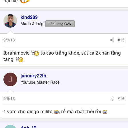
hậu vệ
kind289
Mario & Luigi
Lão Làng GVN
9/9/13
#15
Ibrahimovic
to cao trắng khỏe, sút cả 2 chân tằng
tằng
january22th
J
Youtube Master Race
9/9/13
#16
1 vote cho diego milito
, rẻ mà chất thôi rồi
Anh JP