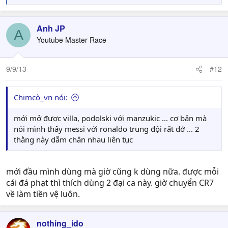
e
a
c
Anh JP
A
t
Youtube Master Race
i
o
n
9/9/13
#12
s
:
Chimcò_vn nói:
mới mở được villa, podolski với manzukic ... cơ bản mà
nói mình thấy messi với ronaldo trung đội rất dở ... 2
thằng này dẫm chân nhau liên tục
mới đầu mình dùng mà giờ cũng k dùng nữa. được mỗi
cái đá phạt thì thích dùng 2 đại ca này. giờ chuyển CR7
về làm tiền vệ luôn.
nothing_ido