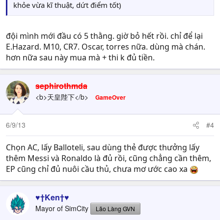
khỏe vừa kĩ thuật, dứt điểm tốt)
đội mình mới đầu có 5 thằng. giờ bỏ hết rồi. chỉ để lại
E.Hazard. M10, CR7. Oscar, torres nữa. dùng mà chán.
hơn nữa sau này mua mà + thi k đủ tiền.
sephirothmda
<b>天皇陛下</b>
GameOver
6/9/13
#4
Chọn AC, lấy Balloteli, sau dùng thẻ được thưởng lấy
thêm Messi và Ronaldo là đủ rồi, cũng chẳng cần thêm,
EP cũng chỉ đủ nuôi cầu thủ, chưa mơ ước cao xa
♥†Ken†♥
Mayor of SimCity
Lão Làng GVN