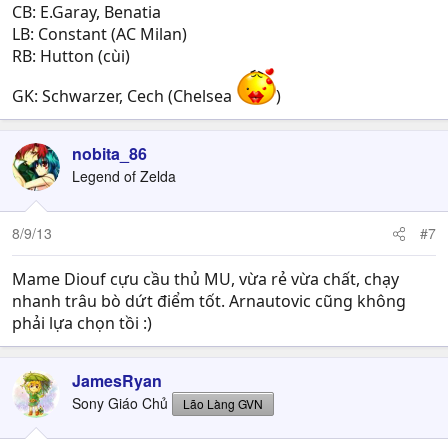
CB: E.Garay, Benatia
LB: Constant (AC Milan)
RB: Hutton (cùi)
GK: Schwarzer, Cech (Chelsea
)
nobita_86
Legend of Zelda
8/9/13
#7
Mame Diouf cựu cầu thủ MU, vừa rẻ vừa chất, chạy
nhanh trâu bò dứt điểm tốt. Arnautovic cũng không
phải lựa chọn tồi :)
JamesRyan
Sony Giáo Chủ
Lão Làng GVN