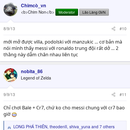
Chimcò_vn
<b>Chim Non</b>
Moderator
Lão Làng GVN
8/9/13
#10
mới mở được villa, podolski với manzukic ... cơ bản mà
nói mình thấy messi với ronaldo trung đội rất dở ... 2
thằng này dẫm chân nhau liên tục
nobita_86
Legend of Zelda
9/9/13
#11
Chỉ chơi Bale + Cr7, chứ ko cho messi chung với cr7 bao
giờ
LONG PHÁ THIÊN
,
theodenII
,
shiva_yuna
and 7 others
R