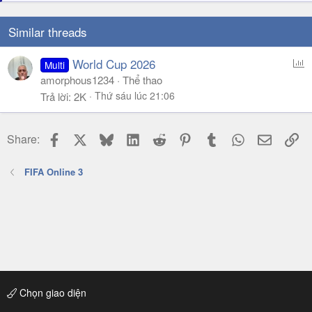
Similar threads
P
World Cup 2026
Multi
o
amorphous1234
Thể thao
l
Thứ sáu lúc 21:06
Trả lời
2K
l
Facebook
X
Bluesky
LinkedIn
Reddit
Pinterest
Tumblr
WhatsApp
Email
Li
Share:
FIFA Online 3
Chọn giao diện