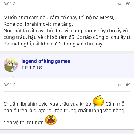
8/9/13
#8
Muốn chơi cắm đầu cắm cổ chạy thì bộ ba Messi,
Ronaldo, Ibrahimovic mà táng.
Nói thật là rất cay chú Ibra vì trong game này chú ấy vô
cùng trâu, hậu vệ chỉ số tầm 65 lúc nào cũng bị chú ấy tì
đè mệt nghỉ, rất khó cướp bóng với chú này.
legend of king games
T.E.T.Я.I.S
8/9/13
#9
Chuẩn, Ibrahimovic, vừa trâu vừa khéo
Cắm mỗi
hắn ở trên là được rồi, tập trung chất lượng vào hàng
tiền vệ thì tốt hơn