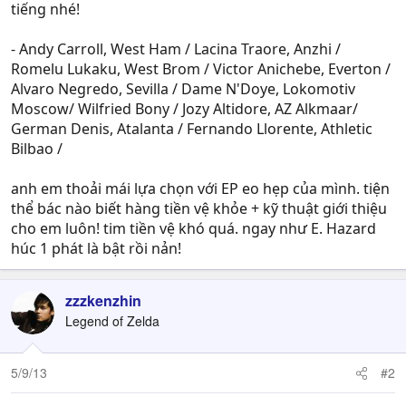
tiếng nhé!
- Andy Carroll, West Ham / Lacina Traore, Anzhi /
Romelu Lukaku, West Brom / Victor Anichebe, Everton /
Alvaro Negredo, Sevilla / Dame N'Doye, Lokomotiv
Moscow/ Wilfried Bony / Jozy Altidore, AZ Alkmaar/
German Denis, Atalanta / Fernando Llorente, Athletic
Bilbao /
anh em thoải mái lựa chọn với EP eo hẹp của mình. tiện
thể bác nào biết hàng tiền vệ khỏe + kỹ thuật giới thiệu
cho em luôn! tim tiền vệ khó quá. ngay như E. Hazard
húc 1 phát là bật rồi nản!
zzzkenzhin
Legend of Zelda
5/9/13
#2