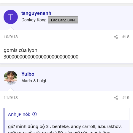
tanguyenanh
T
Donkey Kong
Lão Làng GVN
10/9/13
#18
gomis của lyon
3000000000000000000000000000
Yuibo
Mario & Luigi
11/9/13
#19
Anh JP nói:
giờ mình dùng bộ 3 . benteke, andy carroll, a.burakhov.
mới mua về sức mạnh >80. cày giờ sức mạnh ông