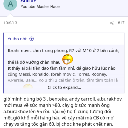
A
Youtube Master Race
10/9/13
#17
Yuibo nói:
Ibrahimovic cắm trung phong, R7 với M10 ở 2 bên cánh,
thế là đỡ vướng chân nhau
Ít thấy ai xài tiền đạo tầm tầm nhỉ, đá giao hữu lúc nào
cũng Messi, Ronaldo, Ibrahimovic, Torres, Rooney,
V.Persie, Bale... Ko 3 thì 2 cái tên ở trên, tầm tầm toàn là
Click to expand...
hậu vệ
giờ mình dùng bộ 3 . benteke, andy carroll, a.burakhov.
mới mua về sức mạnh >80. cày giờ sức mạnh ông
a.burakhov lên 95 rồi. hậu vệ họ tì cũng tương đối
mệt.giờ khổ mỗi hàng hậu vệ cày mãi mà CB có mới
chạy vs tăng tốc gần 60. bị chọc khe phát chết nản.