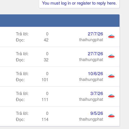
You must log in or register to reply here.
27/7/26
Trả lời
0
Đọc
42
thaihungphat
27/7/26
Trả lời
0
Đọc
32
thaihungphat
10/6/26
Trả lời
0
Đọc
101
thaihungphat
3/7/26
Trả lời
0
Đọc
111
thaihungphat
9/5/26
Trả lời
0
Đọc
114
thaihungphat