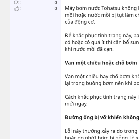
t
0
Máy bơm nước Tohatsu không l
0
e
mồi hoặc nước mồi bị tụt làm c
r
của động cơ.
Để khắc phục tình trạng này, 
có hoặc có quá ít thì cần bổ 
khi nước mồi đã cạn.
Van một chiều hoặc chõ bơm 
Van một chiều hay chõ bơm khô
lại trong buồng bơm nên khi b
Cách khắc phục tình trạng này 
mới ngay.
Đường ống bị vỡ khiến không 
Lỗi này thường xảy ra do trong
hoặc do phớt bơm bị hỏng, lò x