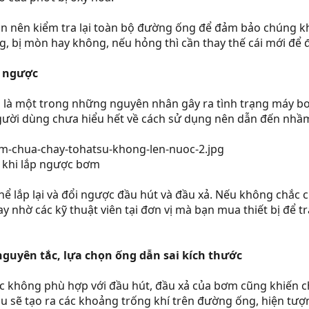
ạn nên kiểm tra lại toàn bộ đường ống để đảm bảo chúng khô
, bị mòn hay không, nếu hỏng thì cần thay thế cái mới để
p ngược
g là một trong những nguyên nhân gây ra tình trạng máy b
người dùng chưa hiểu hết về cách sử dụng nên dẫn đến nhầm
ả khi lắp ngược bơm
ể lắp lại và đổi ngược đầu hút và đầu xả. Nếu không chắc c
 nhờ các kỹ thuật viên tại đơn vị mà bạn mua thiết bị để
guyên tắc, lựa chọn ống dẫn sai kích thước
ớc không phù hợp với đầu hút, đầu xả của bơm cũng khiến
ẽ tạo ra các khoảng trống khí trên đường ống, hiện tượng n