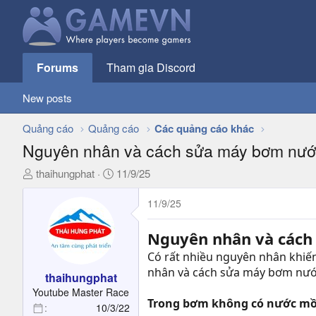
Forums
Tham gia Discord
New posts
Quảng cáo
Quảng cáo
Các quảng cáo khác
Nguyên nhân và cách sửa máy bơm nước
T
N
thaihungphat
11/9/25
h
g
r
à
11/9/25
e
y
a
g
Nguyên nhân và các
d
ử
Có rất nhiều nguyên nhân khiế
s
i
nhân và cách sửa máy bơm nước
t
thaihungphat
a
Youtube Master Race
Trong bơm không có nước mồ
r
10/3/22