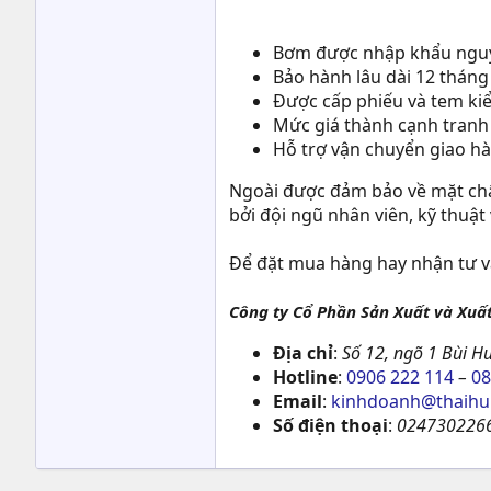
Bơm được nhập khẩu nguyê
Bảo hành lâu dài 12 tháng
Được cấp phiếu và tem ki
Mức giá thành cạnh tranh 
Hỗ trợ vận chuyển giao hà
Ngoài được đảm bảo về mặt chấ
bởi đội ngũ nhân viên, kỹ thuậ
Để đặt mua hàng hay nhận tư vấn
Công ty Cổ Phần Sản Xuất và Xuấ
Địa chỉ
:
Số 12, ngõ 1 Bùi Hu
Hotline
:
0906 222 114
–
08
Email
:
kinhdoanh@thaihu
Số điện thoại
:
0247302266