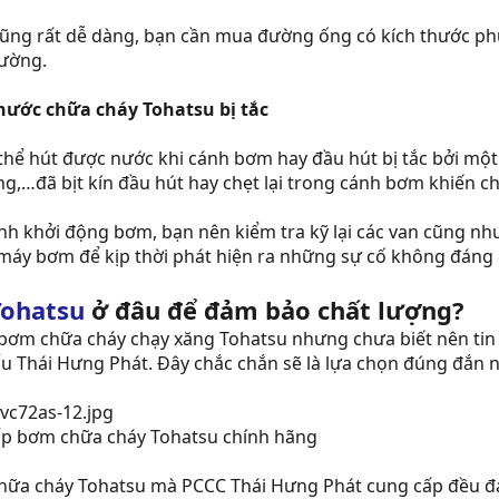
ũng rất dễ dàng, bạn cần mua đường ống có kích thước ph
hường.
ước chữa cháy Tohatsu bị tắc
 hút được nước khi cánh bơm hay đầu hút bị tắc bởi một vậ
ilong,…đã bịt kín đầu hút hay chẹt lại trong cánh bơm khiế
ành khởi động bơm, bạn nên kiểm tra kỹ lại các van cũng n
máy bơm để kịp thời phát hiện ra những sự cố không đáng 
ohatsu
ở đâu để đảm bảo chất lượng?
ơm chữa cháy chạy xăng Tohatsu nhưng chưa biết nên tin t
u Thái Hưng Phát. Đây chắc chắn sẽ là lựa chọn đúng đắn n
ấp bơm chữa cháy Tohatsu chính hãng
ữa cháy Tohatsu mà PCCC Thái Hưng Phát cung cấp đều đ