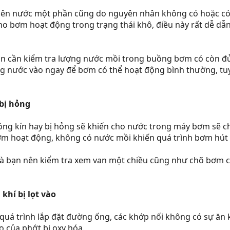
ên nước một phần cũng do nguyên nhân không có hoặc có
ho bơm hoạt động trong trạng thái khô, điều này rất dễ dẫ
bạn cần kiểm tra lượng nước mồi trong buồng bơm có còn đ
sung nước vào ngay để bơm có thể hoạt động bình thường, 
bị hỏng
ng kín hay bị hỏng sẽ khiến cho nước trong máy bơm sẽ ch
ơm hoạt động, không có nước mồi khiến quá trình bơm hút
là bạn nên kiểm tra xem van một chiều cũng như chõ bơm c
khí bị lọt vào
 quá trình lắp đặt đường ống, các khớp nối không có sự ăn 
o của phớt bị oxy hóa.