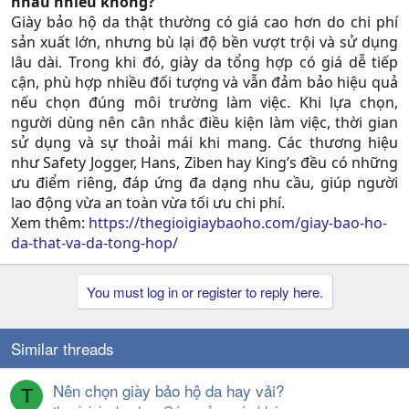
nhau nhiều không?
Giày bảo hộ da thật thường có giá cao hơn do chi phí
sản xuất lớn, nhưng bù lại độ bền vượt trội và sử dụng
lâu dài. Trong khi đó, giày da tổng hợp có giá dễ tiếp
cận, phù hợp nhiều đối tượng và vẫn đảm bảo hiệu quả
nếu chọn đúng môi trường làm việc. Khi lựa chọn,
người dùng nên cân nhắc điều kiện làm việc, thời gian
sử dụng và sự thoải mái khi mang. Các thương hiệu
như Safety Jogger, Hans, Ziben hay King’s đều có những
ưu điểm riêng, đáp ứng đa dạng nhu cầu, giúp người
lao động vừa an toàn vừa tối ưu chi phí.​
Xem thêm:
https://thegioigiaybaoho.com/giay-bao-ho-
da-that-va-da-tong-hop/
You must log in or register to reply here.
Similar threads
Nên chọn giày bảo hộ da hay vải?
T