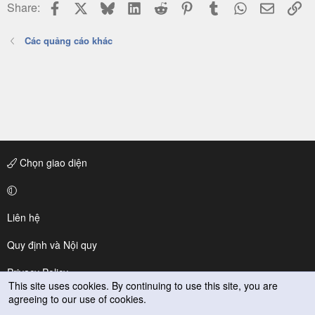
Facebook
X
Bluesky
LinkedIn
Reddit
Pinterest
Tumblr
WhatsApp
Email
Li
Share:
Các quảng cáo khác
Chọn giao diện
Liên hệ
Quy định và Nội quy
Privacy Policy
This site uses cookies. By continuing to use this site, you are
agreeing to our use of cookies.
Trợ giúp