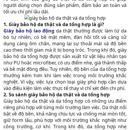
người dùng chọn đúng sản phẩm, đảm bảo an toàn và
tối ưu chi phí lâu dài.​
1. Giày bảo hộ da thật và da tổng hợp là gì?
Giày bảo hộ lao động
da thật thường được làm từ da
bò tự nhiên, có bề mặt mềm, đàn hồi tốt và càng sử
dụng càng ôm chân, mang lại sự thoải mái và độ bền
cao theo thời gian mà ít bị bong tróc. Trong khi đó, giày
bảo hộ da tổng hợp được sản xuất từ vật liệu nhân tạo
như PU hoặc microfiber, có ưu điểm nhẹ, giá thành thấp
và bề mặt đồng đều. Tuy nhiên, độ bền của da tổng hợp
thường kém hơn khi làm việc trong môi trường khắc
nghiệt. Vì vậy, việc lựa chọn loại giày phù hợp cần dựa
vào điều kiện làm việc thực tế thay vì chỉ xét đến chi phí.
2. So sánh giày bảo hộ da thật và da tổng hợp
Giày bảo hộ da thật và da tổng hợp có những ưu điểm
riêng phù hợp với từng môi trường làm việc. Da thật nổi
bật về độ bền, khả năng chịu lực và chống mài mòn tốt,
giữ form lâu, phù hợp với môi trường khắc nghiệt như
công trường, cơ khí. Trong khi đó, da tổng hợp nhẹ