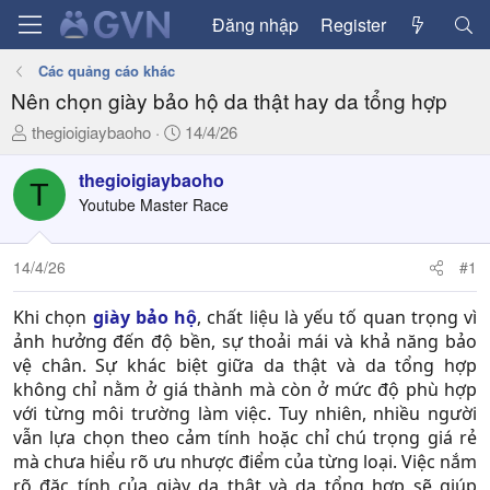
Đăng nhập
Register
Các quảng cáo khác
Nên chọn giày bảo hộ da thật hay da tổng hợp
T
N
thegioigiaybaoho
14/4/26
h
g
r
à
thegioigiaybaoho
T
e
y
Youtube Master Race
a
g
d
ử
14/4/26
#1
s
i
t
a
Khi chọn
giày bảo hộ
, chất liệu là yếu tố quan trọng vì
r
ảnh hưởng đến độ bền, sự thoải mái và khả năng bảo
t
vệ chân. Sự khác biệt giữa da thật và da tổng hợp
e
không chỉ nằm ở giá thành mà còn ở mức độ phù hợp
r
với từng môi trường làm việc. Tuy nhiên, nhiều người
vẫn lựa chọn theo cảm tính hoặc chỉ chú trọng giá rẻ
mà chưa hiểu rõ ưu nhược điểm của từng loại. Việc nắm
rõ đặc tính của giày da thật và da tổng hợp sẽ giúp